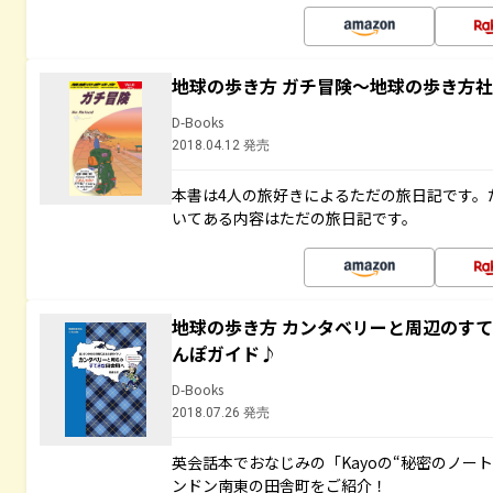
地球の歩き方 ガチ冒険～地球の歩き方
D-Books
2018.04.12 発売
本書は4人の旅好きによるただの旅日記です。
いてある内容はただの旅日記です。
地球の歩き方 カンタベリーと周辺のす
んぽガイド♪
D-Books
2018.07.26 発売
英会話本でおなじみの「Kayoの“秘密のノー
ンドン南東の田舎町をご紹介！