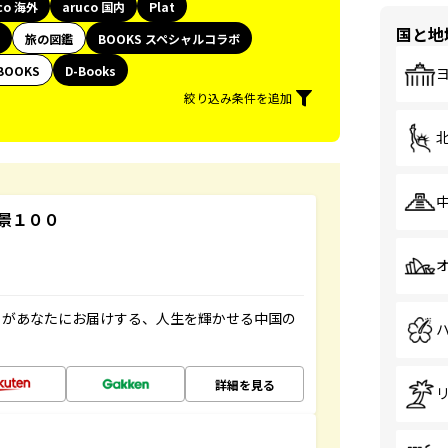
co 海外
aruco 国内
Plat
国と地
旅の図鑑
BOOKS スペシャルコラボ
BOOKS
D-Books
絞り込み条件を追加
景１００
」があなたにお届けする、人生を輝かせる中国の
詳細を見る