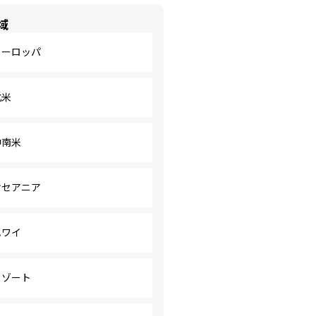
域
ヨーロッパ
北米
中南米
オセアニア
ハワイ
リゾート