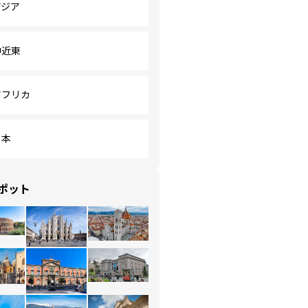
アジア
中近東
アフリカ
日本
ポット