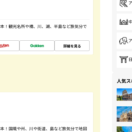
図本！観光名所や橋、川、湖、半島など旅気分で
詳細を見る
人気ス
図本！国境や州、川や街道、島など旅気分で地図