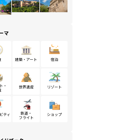
ーマ
食
建築・アート
宿泊
ト・
世界遺産
リゾート
戦
鉄道・
ビティ
ショップ
フライト