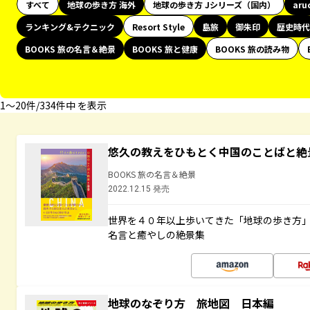
すべて
地球の歩き方 海外
地球の歩き方 Jシリーズ（国内）
aru
ランキング&テクニック
Resort Style
島旅
御朱印
歴史時代
BOOKS 旅の名言＆絶景
BOOKS 旅と健康
BOOKS 旅の読み物
1〜20件/334件中 を表示
悠久の教えをひもとく中国のことばと絶
BOOKS 旅の名言＆絶景
2022.12.15 発売
世界を４０年以上歩いてきた「地球の歩き方
名言と癒やしの絶景集
地球のなぞり方 旅地図 日本編