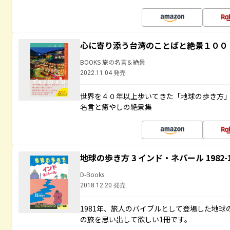
心に寄り添う台湾のことばと絶景１００
BOOKS 旅の名言＆絶景
2022.11.04 発売
世界を４０年以上歩いてきた「地球の歩き方
名言と癒やしの絶景集
地球の歩き方 3 インド・ネパール 1982
D-Books
2018.12.20 発売
1981年、旅人のバイブルとして登場した地
の旅を思い出して欲しい1冊です。