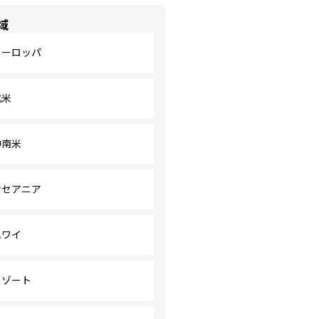
域
ヨーロッパ
北米
中南米
オセアニア
ハワイ
リゾート