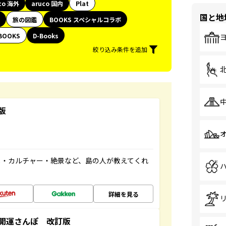
co 海外
aruco 国内
Plat
国と地
旅の図鑑
BOOKS スペシャルコラボ
BOOKS
D-Books
絞り込み条件を追加
版
メ・カルチャー・絶景など、島の人が教えてくれ
詳細を見る
開運さんぽ 改訂版