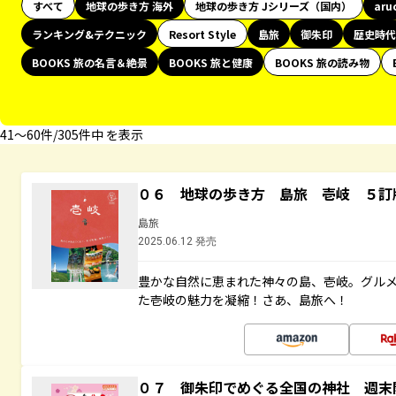
すべて
地球の歩き方 海外
地球の歩き方 Jシリーズ（国内）
aru
ランキング&テクニック
Resort Style
島旅
御朱印
歴史時代
BOOKS 旅の名言＆絶景
BOOKS 旅と健康
BOOKS 旅の読み物
41〜60件/305件中 を表示
０６ 地球の歩き方 島旅 壱岐 ５訂
島旅
2025.06.12 発売
豊かな自然に恵まれた神々の島、壱岐。グル
た壱岐の魅力を凝縮！さあ、島旅へ！
０７ 御朱印でめぐる全国の神社 週末