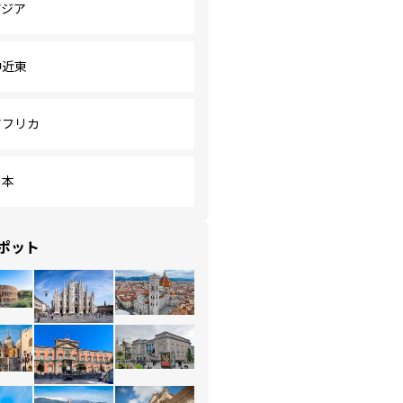
アジア
中近東
アフリカ
日本
ポット