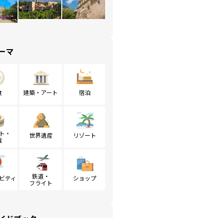
ーマ
食
建築・アート
宿泊
ト・
世界遺産
リゾート
戦
鉄道・
ビティ
ショップ
フライト