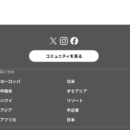
コミュニティを見る
国と地域
ヨーロッパ
北米
中南米
オセアニア
ハワイ
リゾート
アジア
中近東
アフリカ
日本