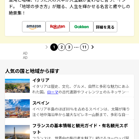
ド。「地球の歩き方」が贈る、人生を輝かせる名言と癒やしの
絶景集！
詳細を見る
…
1
2
3
11
AD
AD
人気の国と地域から探す
イタリア
イタリアは歴史、文化、グルメ、自然と多彩な魅力にあふ
れた国。
ローマ
の古代遺跡やフィレンツェのルネッサンス
美術、ヴェネツィアの運河など、歴史あるスポットはもち
スペイン
ろん、トスカーナの美しい田園風景やアマルフィ海岸の絶
景など、自然景観も見逃せない。観光の合間には、本場の
イベリア半島のほぼ80％を占めるスペインは、太陽が降り
ピザやパスタなど、絶品のイタリア料理を堪能することも
注ぐ地中海沿岸から雄大なピレネー山脈まで、多彩な自然
できる。朝目覚めてから夜眠るまで、すべての瞬間を楽し
と文化が詰まったヨーロッパ屈指の旅行先だ。多様な地域
フランスの基本情報と観光ガイド・有名観光スポ
ませてくれるイタリアで、忘れられない旅をしてみよう！
文化が根付くこの国では、情熱的なフラメンコ、熱気あふ
なお、新着のイタリア情報は
コンテンツ一覧
を参照してほ
れる闘牛、そして美味しいタパスが生活の一部となってい
ット
しい。
る。首都マドリードの洗練された雰囲気や、バルセロナの
フランスは、世界中の旅行者を魅了し続けるヨーロッパ屈