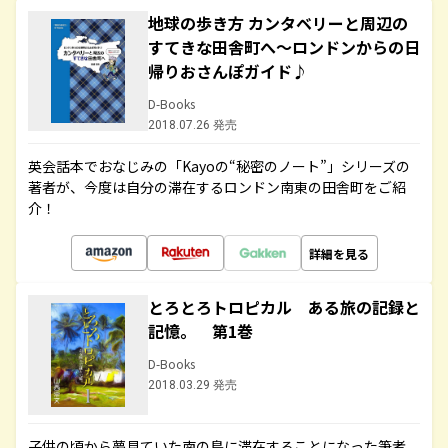
地球の歩き方 カンタベリーと周辺の
すてきな田舎町へ～ロンドンからの日
帰りおさんぽガイド♪
D-Books
2018.07.26 発売
英会話本でおなじみの「Kayoの“秘密のノート”」シリーズの
著者が、今度は自分の滞在するロンドン南東の田舎町をご紹
介！
詳細を見る
とろとろトロピカル ある旅の記録と
記憶。 第1巻
D-Books
2018.03.29 発売
子供の頃から夢見ていた南の島に滞在することになった筆者