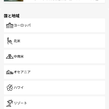
ける。 なお、新着のタイ情報は
コンテンツ一覧
を参照して
そう。 なお、新着の香港情報は
コンテンツ一覧
を参照して
と伝統を感じられるエスニックタウン、多数の緑豊かな公
ほしい。
ほしい。
園や自然保護区など、自然が調和した近代的な景観と文化
の多様性あふれるカラフルな町は、どこを歩いても新しい
国と地域
発見がある。さらに、治安のよさや充実した公共交通機関
も、旅行者にとっては魅力的なポイント。グルメも豊富
で、ホーカーズは地元の風情を楽しめる外せないスポット
ヨーロッパ
だ。訪れる人を飽きさせないシンガポールで、多様な魅力
を体感しよう。 なお、新着のシンガポール情報は
コンテン
ツ一覧
を参照してほしい。
北米
中南米
オセアニア
ハワイ
リゾート