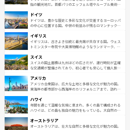
アートに溢れた街角から、地方では古代ローマ遺跡や中世
指の観光地だ。首都パリのエッフェル塔やルーブル美術館
の城塞都市、穏やかなビーチリゾートまで多彩な表情を見
といった象徴的なスポットから、田舎町の古風な美しさま
せる。地方によって風土や気候が異なるスペインはその個
ドイツ
で、幅広い魅力が詰まっている。華麗な宮殿、歴史的な大
性で訪れる人を魅了する。 なお、新着のスペイン情報は
コ
聖堂、美しいビーチ、そして豊かな自然が、訪れる者を心
ドイツは、豊かな歴史と多彩な文化が交差するヨーロッパ
ンテンツ一覧
を参照してほしい。
から魅了する。また、フランスは美食の国としても知ら
の中心に位置する国。中世の街並みが残るロマンチック街
れ、フランス料理はユネスコ無形文化遺産にも登録されて
道から、未来を先取りするようなモダンな都市まで多様な
イギリス
いる。シャンパンの発祥地であるランス、プロヴァンスの
顔を持つこの国は、どこを歩いても飽きることがない。ベ
香り高いラベンダー畑など、多彩な楽しみ方が可能だ。さ
ルリンの文化的活気、バイエルン州のアルプスの絶景、そ
イギリスは、古きよき伝統と最先端が共存する国。ウェス
らに、パリ以外の地域にも魅力が溢れており、どの街角に
してライン川沿いのワイン畑といった風景は必見。ビール
トミンスター寺院や大英博物館のようなランドマーク、歴
も豊かな歴史と文化が息づいている。パリ以外の個性あふ
とソーセージを味わいながら地元の人と過ごす楽しい時間
史ある大学都市、美しい丘陵地帯や牧歌的な風景など、エ
れる地方に足を運ぶとそれぞれで全く異なる文化を体験で
スイス
は、お酒好きな人にはぜひ体験してほしい。 なお、新着の
リアごとに異なる魅力がある。また、優雅なアフタヌーン
きるだろう。 なお、新着のフランス情報は
コンテンツ一覧
ドイツ情報は
コンテンツ一覧
を参照してほしい。
ティー、ビール好きにはたまらない英国パブ、サッカー観
スイスの国土面積は九州ほどの広さだが、運行時刻が正確
を参照してほしい。
戦など、本場だからこそできる体験も豊富。イギリスを旅
な交通網が整備されており、初心者でも安心して個人旅行
して楽しみつくそう。 なお、新着のイギリス情報は
コンテ
を楽しめる。日本同様に時刻表どおりの旅が可能だ。中世
アメリカ
ンツ一覧
を参照してほしい。
の建物がそのまま残る町や、スイスならではのユニークな
博物館もあり、アルプス観光だけでなく町歩きも満喫する
アメリカ合衆国は、広大な土地と多様な文化が魅力の国。
ことができる。国民の所得が高いため物価も高いが、旅行
東海岸の都市部から西海岸のカリフォルニアまで、訪れる
者向けの交通パス提供のサービスもあり、うまく活用すれ
場所ごとに異なる風景と体験が待っている。ニューヨーク
ハワイ
ば市内交通費無料で観光を楽しむこともできる。 なお、新
のような巨大都市は、観光、ショッピング、エンターテイ
着のスイス情報は
コンテンツ一覧
を参照してほしい。
ンメントが詰まった刺激的なスポットだ。一方、アメリカ
年間を通じて温暖な気候に恵まれ、多くの島で構成される
西部には大自然が広がり、グランドキャニオンやイエロー
ハワイは、どの島も独自の魅力をもっている。大自然の神
ストーン国立公園といった絶景が堪能できる。さらに、南
秘を感じたいなら、火山が生み出した壮大な景観を誇るハ
オーストラリア
部のニューオーリンズでは、音楽と美食が融合した独特の
ワイ島は見逃せない。また、定番の観光地といえばオアフ
文化が魅力。旅行者はアメリカの各地域で異なる魅力を楽
島だが、静かな自然を求めるならマウイ島やカウアイ島が
オーストラリアは、壮大な自然と多様な文化が魅力の国。