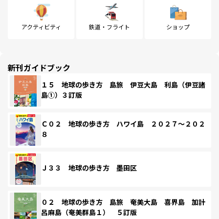
アクティビティ
鉄道・フライト
ショップ
新刊ガイドブック
１５ 地球の歩き方 島旅 伊豆大島 利島（伊豆諸
島①）３訂版
Ｃ０２ 地球の歩き方 ハワイ島 ２０２７～２０２
８
Ｊ３３ 地球の歩き方 墨田区
０２ 地球の歩き方 島旅 奄美大島 喜界島 加計
呂麻島（奄美群島１） ５訂版