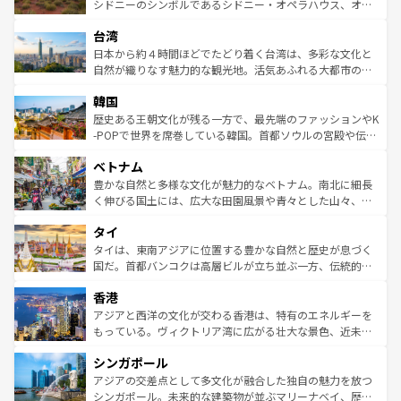
しみながら、その多様性と豊かな歴史を感じることができ
おすすめ。エメラルドグリーンに輝く海をはじめ、豊かな
シドニーのシンボルであるシドニー・オペラハウス、オー
るだろう。車でのロードトリップや列車の旅も、アメリカ
文化や歴史が息づいている。「アロハスピリット」と呼ば
ストラリア東海岸北部に広がる大サンゴ礁地帯グレートバ
ならではの贅沢な旅のスタイルだ。 なお、新着のアメリカ
台湾
れるおもてなしの心で訪れる人々を迎えてくれるハワイの
リアリーフや大陸中央部にそびえるウルル（エアーズロッ
情報は
コンテンツ一覧
を参照してほしい。
人々、おいしいローカルフードやハワイアンミュージッ
ク）、タスマニアの美しい原生林やケアンズの熱帯雨林な
日本から約４時間ほどでたどり着く台湾は、多彩な文化と
ク、伝統的なフラダンスなど、すべてがハワイの魅力を彩
ど、見どころがたくさん。また、カフェやワイン、オージ
自然が織りなす魅力的な観光地。活気あふれる大都市の台
っている。訪れるたびに新しい発見と感動が待っているハ
ービーフなどの食文化も豊かで、美味しいものであふれて
北やノスタルジックな町並みが人気な九份（ジォウフェ
ワイを、存分に味わってほしい。 なお、新着のハワイ情報
韓国
いる。アクティビティも充実しており、サーフィンやダイ
ン）、静ひつな山岳地帯である台湾東部など、都市の喧騒
は
コンテンツ一覧
を参照してほしい。
ビング、ハイキングなど、アウトドア好きにはたまらな
と山間の静けさが共存しており、訪れる人に新しい発見と
歴史ある王朝文化が残る一方で、最先端のファッションやK
い。オーストラリアの多彩な魅力を存分に味わいつくそ
驚きをもたらしてくれる。また、奥深い台湾の食文化も魅
-POPで世界を席巻している韓国。首都ソウルの宮殿や伝統
う。 なお、新着のオーストラリア情報は
コンテンツ一覧
を
力で、夜市などの屋台グルメから高級料理、ヘルシーで美
家屋が並ぶエリアでは韓国の歴史と文化に浸ることがで
参照してほしい。
ベトナム
容にもいいと評判のスイーツなど、バラエティ豊かな料理
き、地方に足を延ばせば四季折々の自然美を楽しむことが
が味わえる。 なお、新着の台湾情報は
コンテンツ一覧
を参
できる。そして、キムチや焼肉、絶品のストリートフード
豊かな自然と多様な文化が魅力的なベトナム。南北に細長
照してほしい。
まで、さまざまな韓国料理が待っている。夜には、韓国な
く伸びる国土には、広大な田園風景や青々とした山々、世
らではのナイトライフも堪能できる。あたたかいホスピタ
界遺産に登録された壮大な自然景観が点在し、都市部では
タイ
リティに包まれながら、韓国の多彩な魅力を心ゆくまで味
急速な発展と共に伝統が息づく。ハノイの古い町並みやホ
わってみてほしい。 なお、新着の韓国情報は
コンテンツ一
ーチミン市のフランス統治時代の建物も、独特の雰囲気を
タイは、東南アジアに位置する豊かな自然と歴史が息づく
覧
を参照してほしい。
醸し出している。また、バラエティの豊かさとおいしさで
国だ。首都バンコクは高層ビルが立ち並ぶ一方、伝統的な
世界中の食通を魅了してやまないベトナム料理も魅力のひ
寺院や市場がいたるところに点在し、古きよき文化と現代
香港
とつ。フォーやバインミー、ベトナムコーヒーなどは、ぜ
の活気が交差している。北部ではチェンマイなどの山岳地
ひ現地で味わいたい。どの地域を訪れてもあたたかい人々
帯で自然と触れ合い、南部ではプーケットやクラビの美し
アジアと西洋の文化が交わる香港は、特有のエネルギーを
が旅行者を迎えてくれるので、きっと忘れられない旅にな
いビーチでリゾート気分を楽しむことができる。タイ料理
もっている。ヴィクトリア湾に広がる壮大な景色、近未来
るはずだ。 なお、新着のベトナム情報は
コンテンツ一覧
を
は世界的に有名で、屋台から高級レストランまで味覚を刺
的なアートスポット、そして歴史と現代が融合した町並
参照してほしい。
シンガポール
激する。気候は一年中温暖で、どの季節にも異なる楽しみ
み、どこを訪れても感動するはず。観光スポットが密集し
が待っている。親しみやすいタイの人々、仏教を中心とし
ており、効率よく見どころを回れるのも魅力。息をのむよ
アジアの交差点として多文化が融合した独自の魅力を放つ
た文化、そして多様な観光資源が、訪れる旅人を魅了し続
うな絶景から文化的な体験まで、香港を存分に楽しみ尽く
シンガポール。未来的な建築物が並ぶマリーナベイ、歴史