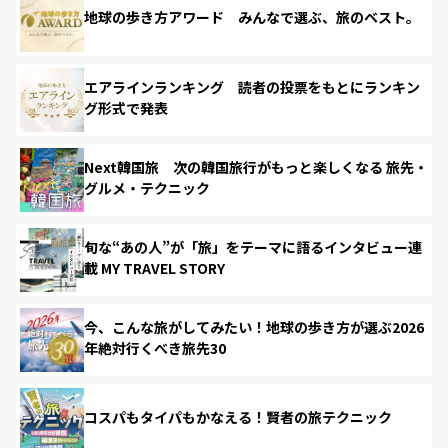
地球の歩き方アワード みんなで選ぶ、旅のベスト。
エアラインランキング 読者の投票をもとにランキン
グ形式で発表
Next韓国旅 次の韓国旅行がもっと楽しくなる 旅先・
グルメ・テクニック
旬な“あの人”が「旅」をテーマに語るインタビュー連
載 MY TRAVEL STORY
今、こんな旅がしてみたい！地球の歩き方が選ぶ2026
年絶対行くべき旅先30
コスパもタイパもかなえる！賢者の旅テクニック