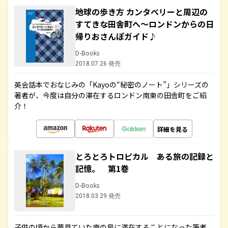
地球の歩き方 カンタベリーと周辺の
すてきな田舎町へ～ロンドンからの日
帰りおさんぽガイド♪
D-Books
2018.07.26 発売
英会話本でおなじみの「Kayoの“秘密のノート”」シリーズの
著者が、今度は自分の滞在するロンドン南東の田舎町をご紹
介！
詳細を見る
とろとろトロピカル ある旅の記録と
記憶。 第1巻
D-Books
2018.03.29 発売
子供の頃から夢見ていた南の島に滞在することになった筆者