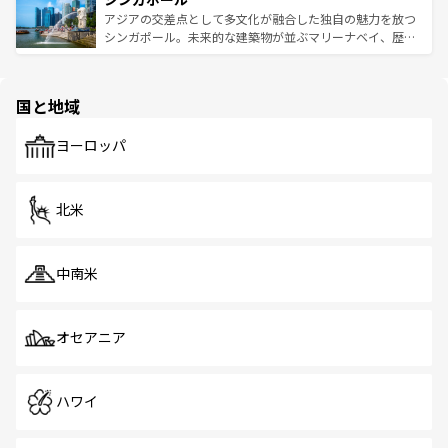
が待っている。親しみやすいタイの人々、仏教を中心とし
ており、効率よく見どころを回れるのも魅力。息をのむよ
アジアの交差点として多文化が融合した独自の魅力を放つ
た文化、そして多様な観光資源が、訪れる旅人を魅了し続
うな絶景から文化的な体験まで、香港を存分に楽しみ尽く
シンガポール。未来的な建築物が並ぶマリーナベイ、歴史
ける。 なお、新着のタイ情報は
コンテンツ一覧
を参照して
そう。 なお、新着の香港情報は
コンテンツ一覧
を参照して
と伝統を感じられるエスニックタウン、多数の緑豊かな公
ほしい。
ほしい。
園や自然保護区など、自然が調和した近代的な景観と文化
の多様性あふれるカラフルな町は、どこを歩いても新しい
国と地域
発見がある。さらに、治安のよさや充実した公共交通機関
も、旅行者にとっては魅力的なポイント。グルメも豊富
で、ホーカーズは地元の風情を楽しめる外せないスポット
ヨーロッパ
だ。訪れる人を飽きさせないシンガポールで、多様な魅力
を体感しよう。 なお、新着のシンガポール情報は
コンテン
ツ一覧
を参照してほしい。
北米
中南米
オセアニア
ハワイ