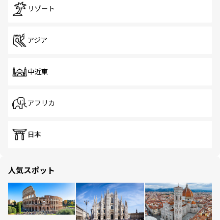
リゾート
アジア
中近東
アフリカ
日本
人気スポット