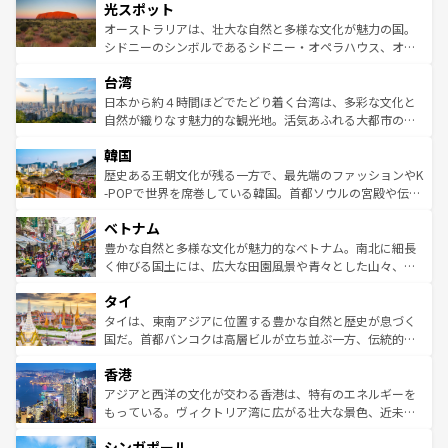
文化が魅力。旅行者はアメリカの各地域で異なる魅力を楽
島だが、静かな自然を求めるならマウイ島やカウアイ島が
光スポット
しみながら、その多様性と豊かな歴史を感じることができ
おすすめ。エメラルドグリーンに輝く海をはじめ、豊かな
オーストラリアは、壮大な自然と多様な文化が魅力の国。
るだろう。車でのロードトリップや列車の旅も、アメリカ
文化や歴史が息づいている。「アロハスピリット」と呼ば
シドニーのシンボルであるシドニー・オペラハウス、オー
ならではの贅沢な旅のスタイルだ。 なお、新着のアメリカ
れるおもてなしの心で訪れる人々を迎えてくれるハワイの
ストラリア東海岸北部に広がる大サンゴ礁地帯グレートバ
情報は
コンテンツ一覧
を参照してほしい。
人々、おいしいローカルフードやハワイアンミュージッ
台湾
リアリーフや大陸中央部にそびえるウルル（エアーズロッ
ク、伝統的なフラダンスなど、すべてがハワイの魅力を彩
ク）、タスマニアの美しい原生林やケアンズの熱帯雨林な
日本から約４時間ほどでたどり着く台湾は、多彩な文化と
っている。訪れるたびに新しい発見と感動が待っているハ
ど、見どころがたくさん。また、カフェやワイン、オージ
自然が織りなす魅力的な観光地。活気あふれる大都市の台
ワイを、存分に味わってほしい。 なお、新着のハワイ情報
ービーフなどの食文化も豊かで、美味しいものであふれて
北やノスタルジックな町並みが人気な九份（ジォウフェ
は
コンテンツ一覧
を参照してほしい。
韓国
いる。アクティビティも充実しており、サーフィンやダイ
ン）、静ひつな山岳地帯である台湾東部など、都市の喧騒
ビング、ハイキングなど、アウトドア好きにはたまらな
と山間の静けさが共存しており、訪れる人に新しい発見と
歴史ある王朝文化が残る一方で、最先端のファッションやK
い。オーストラリアの多彩な魅力を存分に味わいつくそ
驚きをもたらしてくれる。また、奥深い台湾の食文化も魅
-POPで世界を席巻している韓国。首都ソウルの宮殿や伝統
う。 なお、新着のオーストラリア情報は
コンテンツ一覧
を
力で、夜市などの屋台グルメから高級料理、ヘルシーで美
家屋が並ぶエリアでは韓国の歴史と文化に浸ることがで
参照してほしい。
ベトナム
容にもいいと評判のスイーツなど、バラエティ豊かな料理
き、地方に足を延ばせば四季折々の自然美を楽しむことが
が味わえる。 なお、新着の台湾情報は
コンテンツ一覧
を参
できる。そして、キムチや焼肉、絶品のストリートフード
豊かな自然と多様な文化が魅力的なベトナム。南北に細長
照してほしい。
まで、さまざまな韓国料理が待っている。夜には、韓国な
く伸びる国土には、広大な田園風景や青々とした山々、世
らではのナイトライフも堪能できる。あたたかいホスピタ
界遺産に登録された壮大な自然景観が点在し、都市部では
タイ
リティに包まれながら、韓国の多彩な魅力を心ゆくまで味
急速な発展と共に伝統が息づく。ハノイの古い町並みやホ
わってみてほしい。 なお、新着の韓国情報は
コンテンツ一
ーチミン市のフランス統治時代の建物も、独特の雰囲気を
タイは、東南アジアに位置する豊かな自然と歴史が息づく
覧
を参照してほしい。
醸し出している。また、バラエティの豊かさとおいしさで
国だ。首都バンコクは高層ビルが立ち並ぶ一方、伝統的な
世界中の食通を魅了してやまないベトナム料理も魅力のひ
寺院や市場がいたるところに点在し、古きよき文化と現代
香港
とつ。フォーやバインミー、ベトナムコーヒーなどは、ぜ
の活気が交差している。北部ではチェンマイなどの山岳地
ひ現地で味わいたい。どの地域を訪れてもあたたかい人々
帯で自然と触れ合い、南部ではプーケットやクラビの美し
アジアと西洋の文化が交わる香港は、特有のエネルギーを
が旅行者を迎えてくれるので、きっと忘れられない旅にな
いビーチでリゾート気分を楽しむことができる。タイ料理
もっている。ヴィクトリア湾に広がる壮大な景色、近未来
るはずだ。 なお、新着のベトナム情報は
コンテンツ一覧
を
は世界的に有名で、屋台から高級レストランまで味覚を刺
的なアートスポット、そして歴史と現代が融合した町並
参照してほしい。
シンガポール
激する。気候は一年中温暖で、どの季節にも異なる楽しみ
み、どこを訪れても感動するはず。観光スポットが密集し