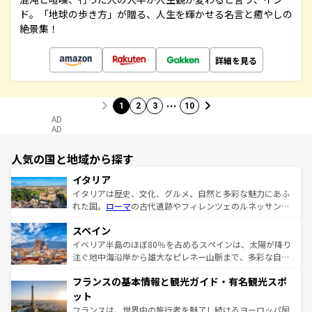
ド。「地球の歩き方」が贈る、人生を輝かせる名言と癒やしの
絶景集！
詳細を見る
…
1
2
3
10
AD
AD
人気の国と地域から探す
イタリア
イタリアは歴史、文化、グルメ、自然と多彩な魅力にあふ
れた国。
ローマ
の古代遺跡やフィレンツェのルネッサンス
美術、ヴェネツィアの運河など、歴史あるスポットはもち
スペイン
ろん、トスカーナの美しい田園風景やアマルフィ海岸の絶
景など、自然景観も見逃せない。観光の合間には、本場の
イベリア半島のほぼ80％を占めるスペインは、太陽が降り
ピザやパスタなど、絶品のイタリア料理を堪能することも
注ぐ地中海沿岸から雄大なピレネー山脈まで、多彩な自然
できる。朝目覚めてから夜眠るまで、すべての瞬間を楽し
と文化が詰まったヨーロッパ屈指の旅行先だ。多様な地域
フランスの基本情報と観光ガイド・有名観光スポ
ませてくれるイタリアで、忘れられない旅をしてみよう！
文化が根付くこの国では、情熱的なフラメンコ、熱気あふ
なお、新着のイタリア情報は
コンテンツ一覧
を参照してほ
れる闘牛、そして美味しいタパスが生活の一部となってい
ット
しい。
る。首都マドリードの洗練された雰囲気や、バルセロナの
フランスは、世界中の旅行者を魅了し続けるヨーロッパ屈