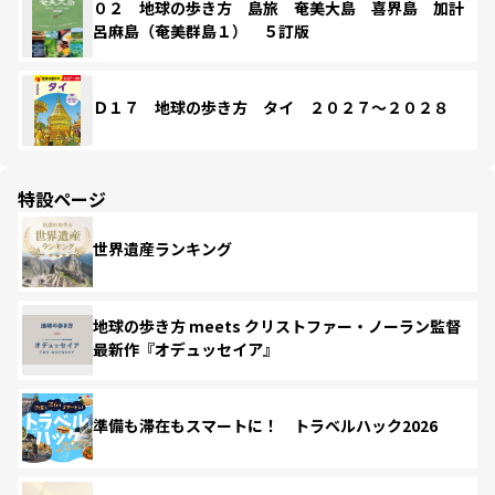
０２ 地球の歩き方 島旅 奄美大島 喜界島 加計
呂麻島（奄美群島１） ５訂版
Ｄ１７ 地球の歩き方 タイ ２０２７～２０２８
特設ページ
世界遺産ランキング
地球の歩き方 meets クリストファー・ノーラン監督
最新作『オデュッセイア』
準備も滞在もスマートに！ トラベルハック2026