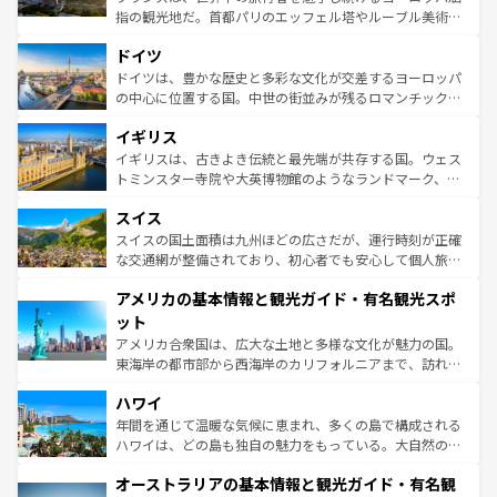
アートに溢れた街角から、地方では古代ローマ遺跡や中世
指の観光地だ。首都パリのエッフェル塔やルーブル美術館
の城塞都市、穏やかなビーチリゾートまで多彩な表情を見
といった象徴的なスポットから、田舎町の古風な美しさま
せる。地方によって風土や気候が異なるスペインはその個
ドイツ
で、幅広い魅力が詰まっている。華麗な宮殿、歴史的な大
性で訪れる人を魅了する。 なお、新着のスペイン情報は
コ
聖堂、美しいビーチ、そして豊かな自然が、訪れる者を心
ドイツは、豊かな歴史と多彩な文化が交差するヨーロッパ
ンテンツ一覧
を参照してほしい。
から魅了する。また、フランスは美食の国としても知ら
の中心に位置する国。中世の街並みが残るロマンチック街
れ、フランス料理はユネスコ無形文化遺産にも登録されて
道から、未来を先取りするようなモダンな都市まで多様な
イギリス
いる。シャンパンの発祥地であるランス、プロヴァンスの
顔を持つこの国は、どこを歩いても飽きることがない。ベ
香り高いラベンダー畑など、多彩な楽しみ方が可能だ。さ
ルリンの文化的活気、バイエルン州のアルプスの絶景、そ
イギリスは、古きよき伝統と最先端が共存する国。ウェス
らに、パリ以外の地域にも魅力が溢れており、どの街角に
してライン川沿いのワイン畑といった風景は必見。ビール
トミンスター寺院や大英博物館のようなランドマーク、歴
も豊かな歴史と文化が息づいている。パリ以外の個性あふ
とソーセージを味わいながら地元の人と過ごす楽しい時間
史ある大学都市、美しい丘陵地帯や牧歌的な風景など、エ
れる地方に足を運ぶとそれぞれで全く異なる文化を体験で
スイス
は、お酒好きな人にはぜひ体験してほしい。 なお、新着の
リアごとに異なる魅力がある。また、優雅なアフタヌーン
きるだろう。 なお、新着のフランス情報は
コンテンツ一覧
ドイツ情報は
コンテンツ一覧
を参照してほしい。
ティー、ビール好きにはたまらない英国パブ、サッカー観
スイスの国土面積は九州ほどの広さだが、運行時刻が正確
を参照してほしい。
戦など、本場だからこそできる体験も豊富。イギリスを旅
な交通網が整備されており、初心者でも安心して個人旅行
して楽しみつくそう。 なお、新着のイギリス情報は
コンテ
を楽しめる。日本同様に時刻表どおりの旅が可能だ。中世
アメリカの基本情報と観光ガイド・有名観光スポ
ンツ一覧
を参照してほしい。
の建物がそのまま残る町や、スイスならではのユニークな
博物館もあり、アルプス観光だけでなく町歩きも満喫する
ット
ことができる。国民の所得が高いため物価も高いが、旅行
アメリカ合衆国は、広大な土地と多様な文化が魅力の国。
者向けの交通パス提供のサービスもあり、うまく活用すれ
東海岸の都市部から西海岸のカリフォルニアまで、訪れる
ば市内交通費無料で観光を楽しむこともできる。 なお、新
場所ごとに異なる風景と体験が待っている。ニューヨーク
着のスイス情報は
コンテンツ一覧
を参照してほしい。
ハワイ
のような巨大都市は、観光、ショッピング、エンターテイ
ンメントが詰まった刺激的なスポットだ。一方、アメリカ
年間を通じて温暖な気候に恵まれ、多くの島で構成される
西部には大自然が広がり、グランドキャニオンやイエロー
ハワイは、どの島も独自の魅力をもっている。大自然の神
ストーン国立公園といった絶景が堪能できる。さらに、南
秘を感じたいなら、火山が生み出した壮大な景観を誇るハ
オーストラリアの基本情報と観光ガイド・有名観
部のニューオーリンズでは、音楽と美食が融合した独特の
ワイ島は見逃せない。また、定番の観光地といえばオアフ