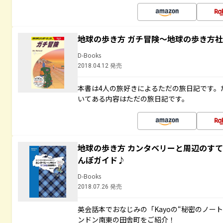
地球の歩き方 ガチ冒険～地球の歩き方
D-Books
2018.04.12 発売
本書は4人の旅好きによるただの旅日記です。
いてある内容はただの旅日記です。
地球の歩き方 カンタベリーと周辺のす
んぽガイド♪
D-Books
2018.07.26 発売
英会話本でおなじみの「Kayoの“秘密のノー
ンドン南東の田舎町をご紹介！