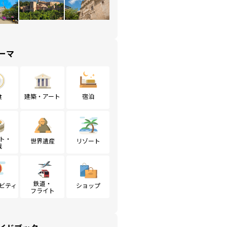
ーマ
食
建築・アート
宿泊
ト・
世界遺産
リゾート
戦
鉄道・
ビティ
ショップ
フライト