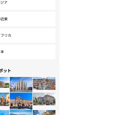
アジア
中近東
アフリカ
日本
ポット