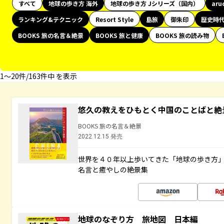
すべて
地球の歩き方 海外
地球の歩き方 Jシリーズ（国内）
aru
ランキング&テクニック
Resort Style
島旅
御朱印
歴史時
BOOKS 旅の名言＆絶景
BOOKS 旅と健康
BOOKS 旅の読み物
1〜20件/163件中 を表示
悠久の教えをひもとく中国のことばと絶
BOOKS 旅の名言＆絶景
2022.12.15 発売
世界を４０年以上歩いてきた「地球の歩き方
名言と癒やしの絶景集
地球のなぞり方 旅地図 日本編