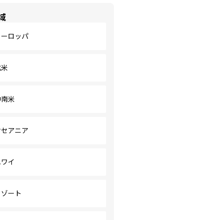
域
ヨーロッパ
北米
中南米
オセアニア
ハワイ
リゾート