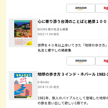
心に寄り添う台湾のことばと絶景１００
BOOKS 旅の名言＆絶景
2022.11.04 発売
世界を４０年以上歩いてきた「地球の歩き方
名言と癒やしの絶景集
地球の歩き方 3 インド・ネパール 1982
D-Books
2018.12.20 発売
1981年、旅人のバイブルとして登場した地
の旅を思い出して欲しい1冊です。