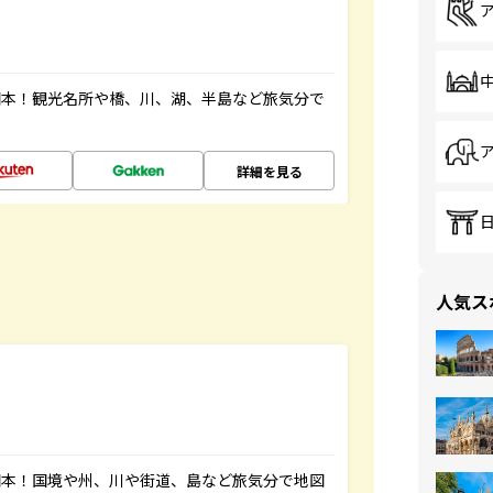
図本！観光名所や橋、川、湖、半島など旅気分で
詳細を見る
人気ス
図本！国境や州、川や街道、島など旅気分で地図