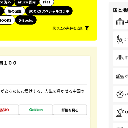
co 海外
aruco 国内
Plat
国と地
代
旅の図鑑
BOOKS スペシャルコラボ
BOOKS
D-Books
絞り込み条件を追加
景１００
」があなたにお届けする、人生を輝かせる中国の
詳細を見る