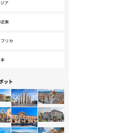
アジア
中近東
アフリカ
日本
ポット