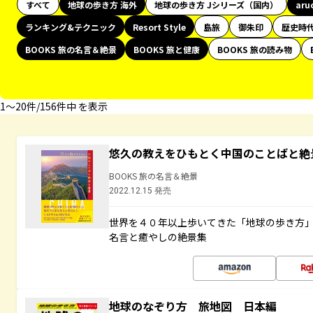
すべて
地球の歩き方 海外
地球の歩き方 Jシリーズ（国内）
aru
ランキング&テクニック
Resort Style
島旅
御朱印
歴史時
BOOKS 旅の名言＆絶景
BOOKS 旅と健康
BOOKS 旅の読み物
1〜20件/156件中 を表示
悠久の教えをひもとく中国のことばと絶
BOOKS 旅の名言＆絶景
2022.12.15 発売
世界を４０年以上歩いてきた「地球の歩き方
名言と癒やしの絶景集
地球のなぞり方 旅地図 日本編