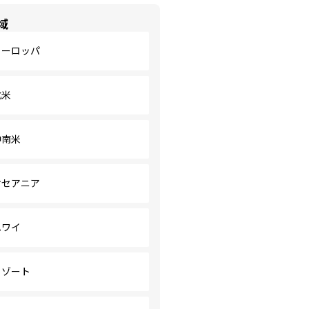
域
ヨーロッパ
北米
中南米
オセアニア
ハワイ
リゾート