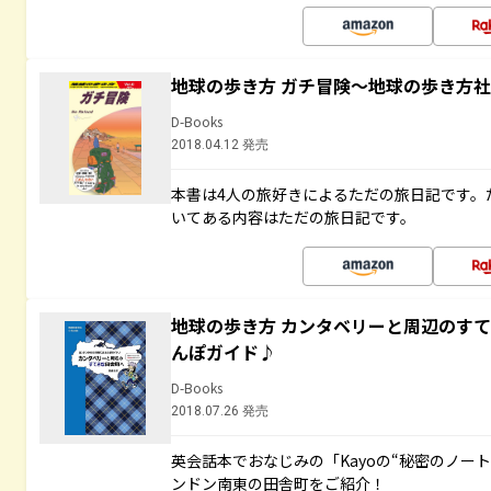
地球の歩き方 ガチ冒険～地球の歩き方
D-Books
2018.04.12 発売
本書は4人の旅好きによるただの旅日記です。
いてある内容はただの旅日記です。
地球の歩き方 カンタベリーと周辺のす
んぽガイド♪
D-Books
2018.07.26 発売
英会話本でおなじみの「Kayoの“秘密のノー
ンドン南東の田舎町をご紹介！