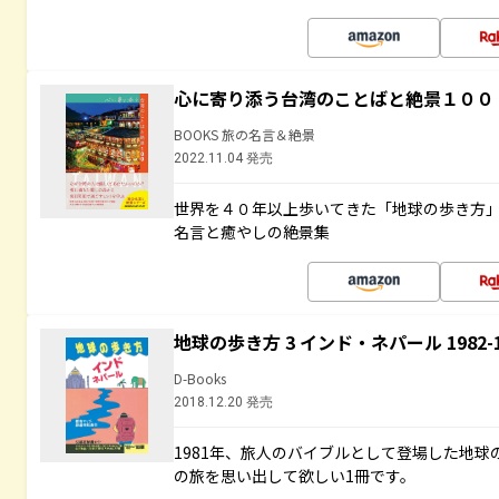
心に寄り添う台湾のことばと絶景１００
BOOKS 旅の名言＆絶景
2022.11.04 発売
世界を４０年以上歩いてきた「地球の歩き方
名言と癒やしの絶景集
地球の歩き方 3 インド・ネパール 1982
D-Books
2018.12.20 発売
1981年、旅人のバイブルとして登場した地
の旅を思い出して欲しい1冊です。