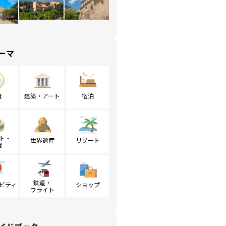
ーマ
食
建築・アート
宿泊
ト・
世界遺産
リゾート
戦
鉄道・
ビティ
ショップ
フライト