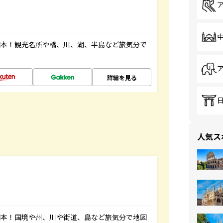
図本！観光名所や橋、川、湖、半島など旅気分で
詳細を見る
人気ス
図本！国境や州、川や街道、島など旅気分で地図