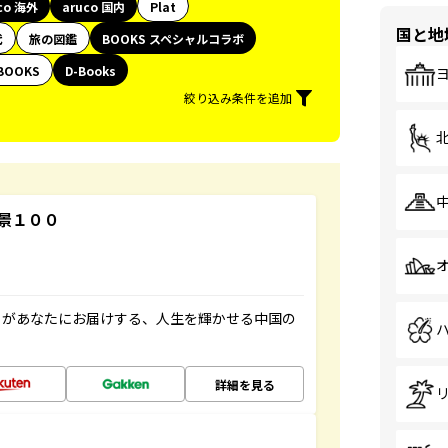
co 海外
aruco 国内
Plat
国と地
代
旅の図鑑
BOOKS スペシャルコラボ
BOOKS
D-Books
絞り込み条件を追加
景１００
」があなたにお届けする、人生を輝かせる中国の
詳細を見る