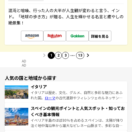
混沌と喧噪、行った人の大半が人生観が変わると言う、イン
ド。「地球の歩き方」が贈る、人生を輝かせる名言と癒やしの
絶景集！
詳細を見る
…
1
2
3
13
AD
AD
人気の国と地域から探す
イタリア
イタリアは歴史、文化、グルメ、自然と多彩な魅力にあふ
れた国。
ローマ
の古代遺跡やフィレンツェのルネッサンス
美術、ヴェネツィアの運河など、歴史あるスポットはもち
スペインの観光ポイントと人気スポット・知ってお
ろん、トスカーナの美しい田園風景やアマルフィ海岸の絶
景など、自然景観も見逃せない。観光の合間には、本場の
くべき基本情報
ピザやパスタなど、絶品のイタリア料理を堪能することも
イベリア半島のほぼ80％を占めるスペインは、太陽が降り
できる。朝目覚めてから夜眠るまで、すべての瞬間を楽し
注ぐ地中海沿岸から雄大なピレネー山脈まで、多彩な自然
ませてくれるイタリアで、忘れられない旅をしてみよう！
と文化が詰まったヨーロッパ屈指の旅行先だ。多様な地域