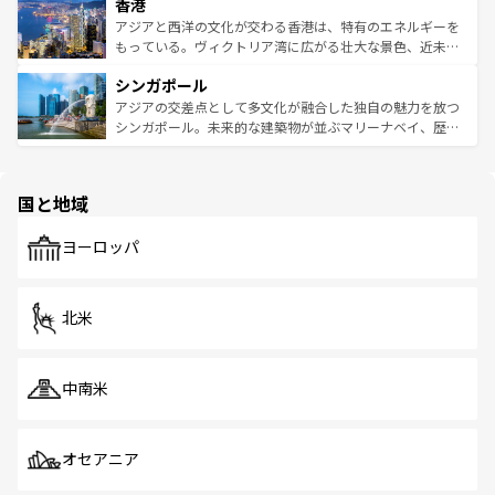
香港
とつ。フォーやバインミー、ベトナムコーヒーなどは、ぜ
の活気が交差している。北部ではチェンマイなどの山岳地
ひ現地で味わいたい。どの地域を訪れてもあたたかい人々
帯で自然と触れ合い、南部ではプーケットやクラビの美し
アジアと西洋の文化が交わる香港は、特有のエネルギーを
が旅行者を迎えてくれるので、きっと忘れられない旅にな
いビーチでリゾート気分を楽しむことができる。タイ料理
もっている。ヴィクトリア湾に広がる壮大な景色、近未来
るはずだ。 なお、新着のベトナム情報は
コンテンツ一覧
を
は世界的に有名で、屋台から高級レストランまで味覚を刺
的なアートスポット、そして歴史と現代が融合した町並
参照してほしい。
シンガポール
激する。気候は一年中温暖で、どの季節にも異なる楽しみ
み、どこを訪れても感動するはず。観光スポットが密集し
が待っている。親しみやすいタイの人々、仏教を中心とし
ており、効率よく見どころを回れるのも魅力。息をのむよ
アジアの交差点として多文化が融合した独自の魅力を放つ
た文化、そして多様な観光資源が、訪れる旅人を魅了し続
うな絶景から文化的な体験まで、香港を存分に楽しみ尽く
シンガポール。未来的な建築物が並ぶマリーナベイ、歴史
ける。 なお、新着のタイ情報は
コンテンツ一覧
を参照して
そう。 なお、新着の香港情報は
コンテンツ一覧
を参照して
と伝統を感じられるエスニックタウン、多数の緑豊かな公
ほしい。
ほしい。
園や自然保護区など、自然が調和した近代的な景観と文化
の多様性あふれるカラフルな町は、どこを歩いても新しい
国と地域
発見がある。さらに、治安のよさや充実した公共交通機関
も、旅行者にとっては魅力的なポイント。グルメも豊富
で、ホーカーズは地元の風情を楽しめる外せないスポット
ヨーロッパ
だ。訪れる人を飽きさせないシンガポールで、多様な魅力
を体感しよう。 なお、新着のシンガポール情報は
コンテン
ツ一覧
を参照してほしい。
北米
中南米
オセアニア