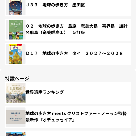
Ｊ３３ 地球の歩き方 墨田区
０２ 地球の歩き方 島旅 奄美大島 喜界島 加計
呂麻島（奄美群島１） ５訂版
Ｄ１７ 地球の歩き方 タイ ２０２７～２０２８
特設ページ
世界遺産ランキング
地球の歩き方 meets クリストファー・ノーラン監督
最新作『オデュッセイア』