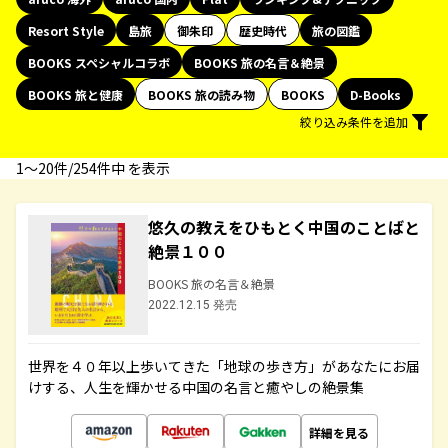
Resort Style
島旅
御朱印
歴史時代
旅の図鑑
BOOKS スペシャルコラボ
BOOKS 旅の名言＆絶景
BOOKS 旅と健康
BOOKS 旅の読み物
BOOKS
D-Books
絞り込み条件を追加
1〜20件/254件中 を表示
悠久の教えをひもとく中国のことばと
絶景１００
BOOKS 旅の名言＆絶景
2022.12.15 発売
世界を４０年以上歩いてきた「地球の歩き方」があなたにお届
けする、人生を輝かせる中国の名言と癒やしの絶景集
詳細を見る