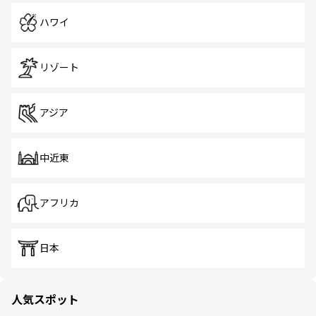
ハワイ
リゾート
アジア
中近東
アフリカ
日本
人気スポット