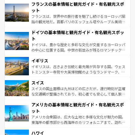
なお、新着のイタリア情報は
コンテンツ一覧
を参照してほ
フランスの基本情報と観光ガイド・有名観光スポ
文化が根付くこの国では、情熱的なフラメンコ、熱気あふ
しい。
れる闘牛、そして美味しいタパスが生活の一部となってい
ット
る。首都マドリードの洗練された雰囲気や、バルセロナの
フランスは、世界中の旅行者を魅了し続けるヨーロッパ屈
アートに溢れた街角から、地方では古代ローマ遺跡や中世
指の観光地だ。首都パリのエッフェル塔やルーブル美術館
の城塞都市、穏やかなビーチリゾートまで多彩な表情を見
といった象徴的なスポットから、田舎町の古風な美しさま
せる。地方によって風土や気候が異なるスペインはその個
ドイツの基本情報と観光ガイド・有名観光スポッ
で、幅広い魅力が詰まっている。華麗な宮殿、歴史的な大
性で訪れる人を魅了する。 なお、新着のスペイン情報は
コ
聖堂、美しいビーチ、そして豊かな自然が、訪れる者を心
ト
ンテンツ一覧
を参照してほしい。
から魅了する。また、フランスは美食の国としても知ら
ドイツは、豊かな歴史と多彩な文化が交差するヨーロッパ
れ、フランス料理はユネスコ無形文化遺産にも登録されて
の中心に位置する国。中世の街並みが残るロマンチック街
いる。シャンパンの発祥地であるランス、プロヴァンスの
道から、未来を先取りするようなモダンな都市まで多様な
香り高いラベンダー畑など、多彩な楽しみ方が可能だ。さ
イギリス
顔を持つこの国は、どこを歩いても飽きることがない。ベ
らに、パリ以外の地域にも魅力が溢れており、どの街角に
ルリンの文化的活気、バイエルン州のアルプスの絶景、そ
イギリスは、古きよき伝統と最先端が共存する国。ウェス
も豊かな歴史と文化が息づいている。パリ以外の個性あふ
してライン川沿いのワイン畑といった風景は必見。ビール
トミンスター寺院や大英博物館のようなランドマーク、歴
れる地方に足を運ぶとそれぞれで全く異なる文化を体験で
とソーセージを味わいながら地元の人と過ごす楽しい時間
史ある大学都市、美しい丘陵地帯や牧歌的な風景など、エ
きるだろう。 なお、新着のフランス情報は
コンテンツ一覧
スイス
は、お酒好きな人にはぜひ体験してほしい。 なお、新着の
リアごとに異なる魅力がある。また、優雅なアフタヌーン
を参照してほしい。
ドイツ情報は
コンテンツ一覧
を参照してほしい。
ティー、ビール好きにはたまらない英国パブ、サッカー観
スイスの国土面積は九州ほどの広さだが、運行時刻が正確
戦など、本場だからこそできる体験も豊富。イギリスを旅
な交通網が整備されており、初心者でも安心して個人旅行
して楽しみつくそう。 なお、新着のイギリス情報は
コンテ
を楽しめる。日本同様に時刻表どおりの旅が可能だ。中世
アメリカの基本情報と観光ガイド・有名観光スポ
ンツ一覧
を参照してほしい。
の建物がそのまま残る町や、スイスならではのユニークな
博物館もあり、アルプス観光だけでなく町歩きも満喫する
ット
ことができる。国民の所得が高いため物価も高いが、旅行
アメリカ合衆国は、広大な土地と多様な文化が魅力の国。
者向けの交通パス提供のサービスもあり、うまく活用すれ
東海岸の都市部から西海岸のカリフォルニアまで、訪れる
ば市内交通費無料で観光を楽しむこともできる。 なお、新
場所ごとに異なる風景と体験が待っている。ニューヨーク
着のスイス情報は
コンテンツ一覧
を参照してほしい。
ハワイ
のような巨大都市は、観光、ショッピング、エンターテイ