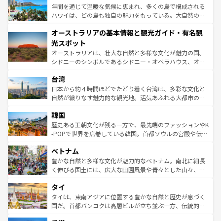
ンメントが詰まった刺激的なスポットだ。一方、アメリカ
年間を通じて温暖な気候に恵まれ、多くの島で構成される
西部には大自然が広がり、グランドキャニオンやイエロー
ハワイは、どの島も独自の魅力をもっている。大自然の神
ストーン国立公園といった絶景が堪能できる。さらに、南
秘を感じたいなら、火山が生み出した壮大な景観を誇るハ
オーストラリアの基本情報と観光ガイド・有名観
部のニューオーリンズでは、音楽と美食が融合した独特の
ワイ島は見逃せない。また、定番の観光地といえばオアフ
文化が魅力。旅行者はアメリカの各地域で異なる魅力を楽
島だが、静かな自然を求めるならマウイ島やカウアイ島が
光スポット
しみながら、その多様性と豊かな歴史を感じることができ
おすすめ。エメラルドグリーンに輝く海をはじめ、豊かな
オーストラリアは、壮大な自然と多様な文化が魅力の国。
るだろう。車でのロードトリップや列車の旅も、アメリカ
文化や歴史が息づいている。「アロハスピリット」と呼ば
シドニーのシンボルであるシドニー・オペラハウス、オー
ならではの贅沢な旅のスタイルだ。 なお、新着のアメリカ
れるおもてなしの心で訪れる人々を迎えてくれるハワイの
ストラリア東海岸北部に広がる大サンゴ礁地帯グレートバ
情報は
コンテンツ一覧
を参照してほしい。
人々、おいしいローカルフードやハワイアンミュージッ
台湾
リアリーフや大陸中央部にそびえるウルル（エアーズロッ
ク、伝統的なフラダンスなど、すべてがハワイの魅力を彩
ク）、タスマニアの美しい原生林やケアンズの熱帯雨林な
日本から約４時間ほどでたどり着く台湾は、多彩な文化と
っている。訪れるたびに新しい発見と感動が待っているハ
ど、見どころがたくさん。また、カフェやワイン、オージ
自然が織りなす魅力的な観光地。活気あふれる大都市の台
ワイを、存分に味わってほしい。 なお、新着のハワイ情報
ービーフなどの食文化も豊かで、美味しいものであふれて
北やノスタルジックな町並みが人気な九份（ジォウフェ
は
コンテンツ一覧
を参照してほしい。
韓国
いる。アクティビティも充実しており、サーフィンやダイ
ン）、静ひつな山岳地帯である台湾東部など、都市の喧騒
ビング、ハイキングなど、アウトドア好きにはたまらな
と山間の静けさが共存しており、訪れる人に新しい発見と
歴史ある王朝文化が残る一方で、最先端のファッションやK
い。オーストラリアの多彩な魅力を存分に味わいつくそ
驚きをもたらしてくれる。また、奥深い台湾の食文化も魅
-POPで世界を席巻している韓国。首都ソウルの宮殿や伝統
う。 なお、新着のオーストラリア情報は
コンテンツ一覧
を
力で、夜市などの屋台グルメから高級料理、ヘルシーで美
家屋が並ぶエリアでは韓国の歴史と文化に浸ることがで
参照してほしい。
ベトナム
容にもいいと評判のスイーツなど、バラエティ豊かな料理
き、地方に足を延ばせば四季折々の自然美を楽しむことが
が味わえる。 なお、新着の台湾情報は
コンテンツ一覧
を参
できる。そして、キムチや焼肉、絶品のストリートフード
豊かな自然と多様な文化が魅力的なベトナム。南北に細長
照してほしい。
まで、さまざまな韓国料理が待っている。夜には、韓国な
く伸びる国土には、広大な田園風景や青々とした山々、世
らではのナイトライフも堪能できる。あたたかいホスピタ
界遺産に登録された壮大な自然景観が点在し、都市部では
タイ
リティに包まれながら、韓国の多彩な魅力を心ゆくまで味
急速な発展と共に伝統が息づく。ハノイの古い町並みやホ
わってみてほしい。 なお、新着の韓国情報は
コンテンツ一
ーチミン市のフランス統治時代の建物も、独特の雰囲気を
タイは、東南アジアに位置する豊かな自然と歴史が息づく
覧
を参照してほしい。
醸し出している。また、バラエティの豊かさとおいしさで
国だ。首都バンコクは高層ビルが立ち並ぶ一方、伝統的な
世界中の食通を魅了してやまないベトナム料理も魅力のひ
寺院や市場がいたるところに点在し、古きよき文化と現代