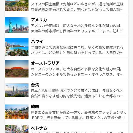
きるだろう。 なお、新着のフランス情報は
コンテンツ一覧
ドイツ情報は
コンテンツ一覧
を参照してほしい。
ティー、ビール好きにはたまらない英国パブ、サッカー観
スイスの国土面積は九州ほどの広さだが、運行時刻が正確
を参照してほしい。
戦など、本場だからこそできる体験も豊富。イギリスを旅
な交通網が整備されており、初心者でも安心して個人旅行
して楽しみつくそう。 なお、新着のイギリス情報は
コンテ
を楽しめる。日本同様に時刻表どおりの旅が可能だ。中世
アメリカ
ンツ一覧
を参照してほしい。
の建物がそのまま残る町や、スイスならではのユニークな
博物館もあり、アルプス観光だけでなく町歩きも満喫する
アメリカ合衆国は、広大な土地と多様な文化が魅力の国。
ことができる。国民の所得が高いため物価も高いが、旅行
東海岸の都市部から西海岸のカリフォルニアまで、訪れる
者向けの交通パス提供のサービスもあり、うまく活用すれ
場所ごとに異なる風景と体験が待っている。ニューヨーク
ハワイ
ば市内交通費無料で観光を楽しむこともできる。 なお、新
のような巨大都市は、観光、ショッピング、エンターテイ
着のスイス情報は
コンテンツ一覧
を参照してほしい。
ンメントが詰まった刺激的なスポットだ。一方、アメリカ
年間を通じて温暖な気候に恵まれ、多くの島で構成される
西部には大自然が広がり、グランドキャニオンやイエロー
ハワイは、どの島も独自の魅力をもっている。大自然の神
ストーン国立公園といった絶景が堪能できる。さらに、南
秘を感じたいなら、火山が生み出した壮大な景観を誇るハ
オーストラリア
部のニューオーリンズでは、音楽と美食が融合した独特の
ワイ島は見逃せない。また、定番の観光地といえばオアフ
文化が魅力。旅行者はアメリカの各地域で異なる魅力を楽
島だが、静かな自然を求めるならマウイ島やカウアイ島が
オーストラリアは、壮大な自然と多様な文化が魅力の国。
しみながら、その多様性と豊かな歴史を感じることができ
おすすめ。エメラルドグリーンに輝く海をはじめ、豊かな
シドニーのシンボルであるシドニー・オペラハウス、オー
るだろう。車でのロードトリップや列車の旅も、アメリカ
文化や歴史が息づいている。「アロハスピリット」と呼ば
ストラリア東海岸北部に広がる大サンゴ礁地帯グレートバ
ならではの贅沢な旅のスタイルだ。 なお、新着のアメリカ
台湾
れるおもてなしの心で訪れる人々を迎えてくれるハワイの
リアリーフや大陸中央部にそびえるウルル（エアーズロッ
情報は
コンテンツ一覧
を参照してほしい。
人々、おいしいローカルフードやハワイアンミュージッ
ク）、タスマニアの美しい原生林やケアンズの熱帯雨林な
日本から約４時間ほどでたどり着く台湾は、多彩な文化と
ク、伝統的なフラダンスなど、すべてがハワイの魅力を彩
ど、見どころがたくさん。また、カフェやワイン、オージ
自然が織りなす魅力的な観光地。活気あふれる大都市の台
っている。訪れるたびに新しい発見と感動が待っているハ
ービーフなどの食文化も豊かで、美味しいものであふれて
北やノスタルジックな町並みが人気な九份（ジォウフェ
ワイを、存分に味わってほしい。 なお、新着のハワイ情報
韓国
いる。アクティビティも充実しており、サーフィンやダイ
ン）、静ひつな山岳地帯である台湾東部など、都市の喧騒
は
コンテンツ一覧
を参照してほしい。
ビング、ハイキングなど、アウトドア好きにはたまらな
と山間の静けさが共存しており、訪れる人に新しい発見と
歴史ある王朝文化が残る一方で、最先端のファッションやK
い。オーストラリアの多彩な魅力を存分に味わいつくそ
驚きをもたらしてくれる。また、奥深い台湾の食文化も魅
-POPで世界を席巻している韓国。首都ソウルの宮殿や伝統
う。 なお、新着のオーストラリア情報は
コンテンツ一覧
を
力で、夜市などの屋台グルメから高級料理、ヘルシーで美
家屋が並ぶエリアでは韓国の歴史と文化に浸ることがで
参照してほしい。
ベトナム
容にもいいと評判のスイーツなど、バラエティ豊かな料理
き、地方に足を延ばせば四季折々の自然美を楽しむことが