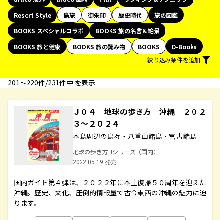
Resort Style
島旅
御朱印
歴史時代
旅の図鑑
BOOKS スペシャルコラボ
BOOKS 旅の名言＆絶景
BOOKS 旅と健康
BOOKS 旅の読み物
BOOKS
D-Books
絞り込み条件を追加
201〜220件/231件中 を表示
Ｊ０４ 地球の歩き方 沖縄 ２０２
３～２０２４
本島周辺の島々・八重山諸島・宮古諸島
地球の歩き方 Jシリーズ（国内）
2022.05.19 発売
国内ガイド第４弾は、２０２２年に本土復帰５０周年を迎えた
沖縄。歴史、文化、圧倒的情報量で古今東西の沖縄の魅力に迫
ります。