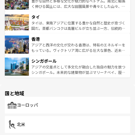
が味わえる。 なお、新着の台湾情報は
コンテンツ一覧
を参
できる。そして、キムチや焼肉、絶品のストリートフード
豊かな自然と多様な文化が魅力的なベトナム。南北に細長
照してほしい。
まで、さまざまな韓国料理が待っている。夜には、韓国な
く伸びる国土には、広大な田園風景や青々とした山々、世
らではのナイトライフも堪能できる。あたたかいホスピタ
界遺産に登録された壮大な自然景観が点在し、都市部では
タイ
リティに包まれながら、韓国の多彩な魅力を心ゆくまで味
急速な発展と共に伝統が息づく。ハノイの古い町並みやホ
わってみてほしい。 なお、新着の韓国情報は
コンテンツ一
ーチミン市のフランス統治時代の建物も、独特の雰囲気を
タイは、東南アジアに位置する豊かな自然と歴史が息づく
覧
を参照してほしい。
醸し出している。また、バラエティの豊かさとおいしさで
国だ。首都バンコクは高層ビルが立ち並ぶ一方、伝統的な
世界中の食通を魅了してやまないベトナム料理も魅力のひ
寺院や市場がいたるところに点在し、古きよき文化と現代
香港
とつ。フォーやバインミー、ベトナムコーヒーなどは、ぜ
の活気が交差している。北部ではチェンマイなどの山岳地
ひ現地で味わいたい。どの地域を訪れてもあたたかい人々
帯で自然と触れ合い、南部ではプーケットやクラビの美し
アジアと西洋の文化が交わる香港は、特有のエネルギーを
が旅行者を迎えてくれるので、きっと忘れられない旅にな
いビーチでリゾート気分を楽しむことができる。タイ料理
もっている。ヴィクトリア湾に広がる壮大な景色、近未来
るはずだ。 なお、新着のベトナム情報は
コンテンツ一覧
を
は世界的に有名で、屋台から高級レストランまで味覚を刺
的なアートスポット、そして歴史と現代が融合した町並
参照してほしい。
シンガポール
激する。気候は一年中温暖で、どの季節にも異なる楽しみ
み、どこを訪れても感動するはず。観光スポットが密集し
が待っている。親しみやすいタイの人々、仏教を中心とし
ており、効率よく見どころを回れるのも魅力。息をのむよ
アジアの交差点として多文化が融合した独自の魅力を放つ
た文化、そして多様な観光資源が、訪れる旅人を魅了し続
うな絶景から文化的な体験まで、香港を存分に楽しみ尽く
シンガポール。未来的な建築物が並ぶマリーナベイ、歴史
ける。 なお、新着のタイ情報は
コンテンツ一覧
を参照して
そう。 なお、新着の香港情報は
コンテンツ一覧
を参照して
と伝統を感じられるエスニックタウン、多数の緑豊かな公
ほしい。
ほしい。
園や自然保護区など、自然が調和した近代的な景観と文化
の多様性あふれるカラフルな町は、どこを歩いても新しい
国と地域
発見がある。さらに、治安のよさや充実した公共交通機関
も、旅行者にとっては魅力的なポイント。グルメも豊富
で、ホーカーズは地元の風情を楽しめる外せないスポット
ヨーロッパ
だ。訪れる人を飽きさせないシンガポールで、多様な魅力
を体感しよう。 なお、新着のシンガポール情報は
コンテン
ツ一覧
を参照してほしい。
北米