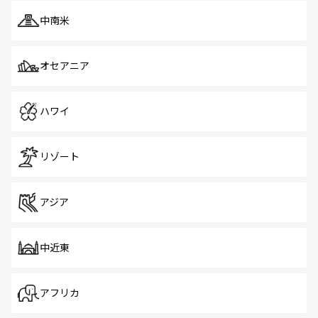
中南米
オセアニア
ハワイ
リゾート
アジア
中近東
アフリカ