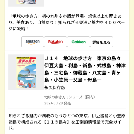
「地球の歩き方」初の九州＆市版が登場。想像以上の歴史あ
り、美食あり、自然あり！知られざる奥深い魅力を４００ペー
ジに凝縮！
詳細を見る
Ｊ１４ 地球の歩き方 東京の島々
伊豆大島・利島・新島・式根島・神津
島・三宅島・御蔵島・八丈島・青ヶ
島・小笠原―父島・母島―
永久保存版
地球の歩き方 Jシリーズ（国内）
2024.03.28 発売
知られざる魅力が満載のもうひとつの東京、伊豆諸島と小笠原
諸島で構成される【１１の島々】を圧倒的情報量で完全ガイ
ド。