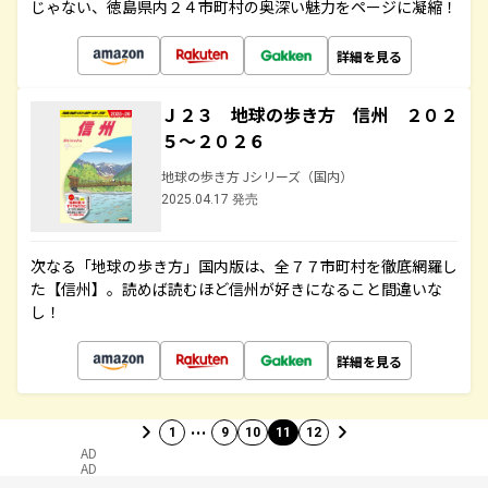
じゃない、徳島県内２４市町村の奥深い魅力をページに凝縮！
詳細を見る
Ｊ２３ 地球の歩き方 信州 ２０２
５～２０２６
地球の歩き方 Jシリーズ（国内）
2025.04.17 発売
次なる「地球の歩き方」国内版は、全７７市町村を徹底網羅し
た【信州】。読めば読むほど信州が好きになること間違いな
し！
詳細を見る
…
1
9
10
11
12
AD
AD