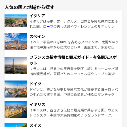
人気の国と地域から探す
イタリア
イタリアは歴史、文化、グルメ、自然と多彩な魅力にあふ
れた国。
ローマ
の古代遺跡やフィレンツェのルネッサンス
美術、ヴェネツィアの運河など、歴史あるスポットはもち
スペイン
ろん、トスカーナの美しい田園風景やアマルフィ海岸の絶
景など、自然景観も見逃せない。観光の合間には、本場の
イベリア半島のほぼ80％を占めるスペインは、太陽が降り
ピザやパスタなど、絶品のイタリア料理を堪能することも
注ぐ地中海沿岸から雄大なピレネー山脈まで、多彩な自然
できる。朝目覚めてから夜眠るまで、すべての瞬間を楽し
と文化が詰まったヨーロッパ屈指の旅行先だ。多様な地域
フランスの基本情報と観光ガイド・有名観光スポ
ませてくれるイタリアで、忘れられない旅をしてみよう！
文化が根付くこの国では、情熱的なフラメンコ、熱気あふ
なお、新着のイタリア情報は
コンテンツ一覧
を参照してほ
れる闘牛、そして美味しいタパスが生活の一部となってい
ット
しい。
る。首都マドリードの洗練された雰囲気や、バルセロナの
フランスは、世界中の旅行者を魅了し続けるヨーロッパ屈
アートに溢れた街角から、地方では古代ローマ遺跡や中世
指の観光地だ。首都パリのエッフェル塔やルーブル美術館
の城塞都市、穏やかなビーチリゾートまで多彩な表情を見
といった象徴的なスポットから、田舎町の古風な美しさま
せる。地方によって風土や気候が異なるスペインはその個
ドイツ
で、幅広い魅力が詰まっている。華麗な宮殿、歴史的な大
性で訪れる人を魅了する。 なお、新着のスペイン情報は
コ
聖堂、美しいビーチ、そして豊かな自然が、訪れる者を心
ドイツは、豊かな歴史と多彩な文化が交差するヨーロッパ
ンテンツ一覧
を参照してほしい。
から魅了する。また、フランスは美食の国としても知ら
の中心に位置する国。中世の街並みが残るロマンチック街
れ、フランス料理はユネスコ無形文化遺産にも登録されて
道から、未来を先取りするようなモダンな都市まで多様な
イギリス
いる。シャンパンの発祥地であるランス、プロヴァンスの
顔を持つこの国は、どこを歩いても飽きることがない。ベ
香り高いラベンダー畑など、多彩な楽しみ方が可能だ。さ
ルリンの文化的活気、バイエルン州のアルプスの絶景、そ
イギリスは、古きよき伝統と最先端が共存する国。ウェス
らに、パリ以外の地域にも魅力が溢れており、どの街角に
してライン川沿いのワイン畑といった風景は必見。ビール
トミンスター寺院や大英博物館のようなランドマーク、歴
も豊かな歴史と文化が息づいている。パリ以外の個性あふ
とソーセージを味わいながら地元の人と過ごす楽しい時間
史ある大学都市、美しい丘陵地帯や牧歌的な風景など、エ
れる地方に足を運ぶとそれぞれで全く異なる文化を体験で
スイス
は、お酒好きな人にはぜひ体験してほしい。 なお、新着の
リアごとに異なる魅力がある。また、優雅なアフタヌーン