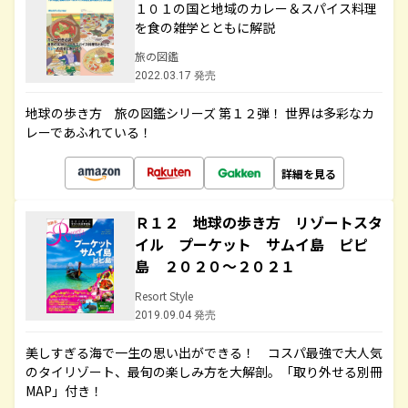
１０１の国と地域のカレー＆スパイス料理
を食の雑学とともに解説
旅の図鑑
2022.03.17 発売
地球の歩き方 旅の図鑑シリーズ 第１２弾！ 世界は多彩なカ
レーであふれている！
詳細を見る
Ｒ１２ 地球の歩き方 リゾートスタ
イル プーケット サムイ島 ピピ
島 ２０２０～２０２１
Resort Style
2019.09.04 発売
美しすぎる海で一生の思い出ができる！ コスパ最強で大人気
のタイリゾート、最旬の楽しみ方を大解剖。「取り外せる別冊
MAP」付き！