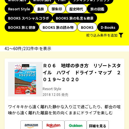
Resort Style
島旅
御朱印
歴史時代
旅の図鑑
BOOKS スペシャルコラボ
BOOKS 旅の名言＆絶景
BOOKS 旅と健康
BOOKS 旅の読み物
BOOKS
D-Books
絞り込み条件を追加
41〜60件/231件中 を表示
Ｒ０６ 地球の歩き方 リゾートスタ
イル ハワイ ドライブ・マップ ２
０１９～２０２０
Resort Style
2018.12.05 発売
ワイキキから遠く離れた静かな入り江で過ごしたり、都会の喧
噪から遠く離れた離島を気の向くままにドライブを楽しむ
詳細を見る