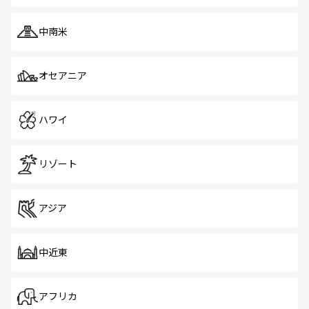
中南米
オセアニア
ハワイ
リゾート
アジア
中近東
アフリカ