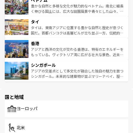
ベトナム
き、地方に足を延ばせば四季折々の自然美を楽しむことが
が味わえる。 なお、新着の台湾情報は
コンテンツ一覧
を参
できる。そして、キムチや焼肉、絶品のストリートフード
豊かな自然と多様な文化が魅力的なベトナム。南北に細長
照してほしい。
まで、さまざまな韓国料理が待っている。夜には、韓国な
く伸びる国土には、広大な田園風景や青々とした山々、世
らではのナイトライフも堪能できる。あたたかいホスピタ
界遺産に登録された壮大な自然景観が点在し、都市部では
タイ
リティに包まれながら、韓国の多彩な魅力を心ゆくまで味
急速な発展と共に伝統が息づく。ハノイの古い町並みやホ
わってみてほしい。 なお、新着の韓国情報は
コンテンツ一
ーチミン市のフランス統治時代の建物も、独特の雰囲気を
タイは、東南アジアに位置する豊かな自然と歴史が息づく
覧
を参照してほしい。
醸し出している。また、バラエティの豊かさとおいしさで
国だ。首都バンコクは高層ビルが立ち並ぶ一方、伝統的な
世界中の食通を魅了してやまないベトナム料理も魅力のひ
寺院や市場がいたるところに点在し、古きよき文化と現代
香港
とつ。フォーやバインミー、ベトナムコーヒーなどは、ぜ
の活気が交差している。北部ではチェンマイなどの山岳地
ひ現地で味わいたい。どの地域を訪れてもあたたかい人々
帯で自然と触れ合い、南部ではプーケットやクラビの美し
アジアと西洋の文化が交わる香港は、特有のエネルギーを
が旅行者を迎えてくれるので、きっと忘れられない旅にな
いビーチでリゾート気分を楽しむことができる。タイ料理
もっている。ヴィクトリア湾に広がる壮大な景色、近未来
るはずだ。 なお、新着のベトナム情報は
コンテンツ一覧
を
は世界的に有名で、屋台から高級レストランまで味覚を刺
的なアートスポット、そして歴史と現代が融合した町並
参照してほしい。
シンガポール
激する。気候は一年中温暖で、どの季節にも異なる楽しみ
み、どこを訪れても感動するはず。観光スポットが密集し
が待っている。親しみやすいタイの人々、仏教を中心とし
ており、効率よく見どころを回れるのも魅力。息をのむよ
アジアの交差点として多文化が融合した独自の魅力を放つ
た文化、そして多様な観光資源が、訪れる旅人を魅了し続
うな絶景から文化的な体験まで、香港を存分に楽しみ尽く
シンガポール。未来的な建築物が並ぶマリーナベイ、歴史
ける。 なお、新着のタイ情報は
コンテンツ一覧
を参照して
そう。 なお、新着の香港情報は
コンテンツ一覧
を参照して
と伝統を感じられるエスニックタウン、多数の緑豊かな公
ほしい。
ほしい。
園や自然保護区など、自然が調和した近代的な景観と文化
の多様性あふれるカラフルな町は、どこを歩いても新しい
国と地域
発見がある。さらに、治安のよさや充実した公共交通機関
も、旅行者にとっては魅力的なポイント。グルメも豊富
で、ホーカーズは地元の風情を楽しめる外せないスポット
ヨーロッパ
だ。訪れる人を飽きさせないシンガポールで、多様な魅力
を体感しよう。 なお、新着のシンガポール情報は
コンテン
ツ一覧
を参照してほしい。
北米