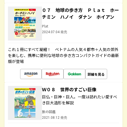
０７ 地球の歩き方 Ｐｌａｔ ホー
チミン ハノイ ダナン ホイアン
Plat
2024.07.04 発売
これ１冊にすべて凝縮！ ベトナムの人気４都市＋人気の郊外
を楽しむ、携帯に便利な地球の歩き方コンパクトガイドの最新
版が登場
詳細を見る
Ｗ０８ 世界のすごい巨像
巨仏・巨神・巨人。一度は訪れたい愛すべ
き巨大造形を解説
旅の図鑑
2021.08.12 発売