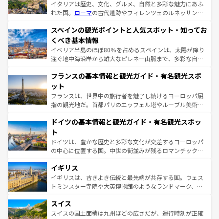
イタリアは歴史、文化、グルメ、自然と多彩な魅力にあふ
れた国。
ローマ
の古代遺跡やフィレンツェのルネッサンス
美術、ヴェネツィアの運河など、歴史あるスポットはもち
スペインの観光ポイントと人気スポット・知ってお
ろん、トスカーナの美しい田園風景やアマルフィ海岸の絶
景など、自然景観も見逃せない。観光の合間には、本場の
くべき基本情報
ピザやパスタなど、絶品のイタリア料理を堪能することも
イベリア半島のほぼ80％を占めるスペインは、太陽が降り
できる。朝目覚めてから夜眠るまで、すべての瞬間を楽し
注ぐ地中海沿岸から雄大なピレネー山脈まで、多彩な自然
ませてくれるイタリアで、忘れられない旅をしてみよう！
と文化が詰まったヨーロッパ屈指の旅行先だ。多様な地域
なお、新着のイタリア情報は
コンテンツ一覧
を参照してほ
フランスの基本情報と観光ガイド・有名観光スポ
文化が根付くこの国では、情熱的なフラメンコ、熱気あふ
しい。
れる闘牛、そして美味しいタパスが生活の一部となってい
ット
る。首都マドリードの洗練された雰囲気や、バルセロナの
フランスは、世界中の旅行者を魅了し続けるヨーロッパ屈
アートに溢れた街角から、地方では古代ローマ遺跡や中世
指の観光地だ。首都パリのエッフェル塔やルーブル美術館
の城塞都市、穏やかなビーチリゾートまで多彩な表情を見
といった象徴的なスポットから、田舎町の古風な美しさま
せる。地方によって風土や気候が異なるスペインはその個
ドイツの基本情報と観光ガイド・有名観光スポッ
で、幅広い魅力が詰まっている。華麗な宮殿、歴史的な大
性で訪れる人を魅了する。 なお、新着のスペイン情報は
コ
聖堂、美しいビーチ、そして豊かな自然が、訪れる者を心
ト
ンテンツ一覧
を参照してほしい。
から魅了する。また、フランスは美食の国としても知ら
ドイツは、豊かな歴史と多彩な文化が交差するヨーロッパ
れ、フランス料理はユネスコ無形文化遺産にも登録されて
の中心に位置する国。中世の街並みが残るロマンチック街
いる。シャンパンの発祥地であるランス、プロヴァンスの
道から、未来を先取りするようなモダンな都市まで多様な
香り高いラベンダー畑など、多彩な楽しみ方が可能だ。さ
イギリス
顔を持つこの国は、どこを歩いても飽きることがない。ベ
らに、パリ以外の地域にも魅力が溢れており、どの街角に
ルリンの文化的活気、バイエルン州のアルプスの絶景、そ
イギリスは、古きよき伝統と最先端が共存する国。ウェス
も豊かな歴史と文化が息づいている。パリ以外の個性あふ
してライン川沿いのワイン畑といった風景は必見。ビール
トミンスター寺院や大英博物館のようなランドマーク、歴
れる地方に足を運ぶとそれぞれで全く異なる文化を体験で
とソーセージを味わいながら地元の人と過ごす楽しい時間
史ある大学都市、美しい丘陵地帯や牧歌的な風景など、エ
きるだろう。 なお、新着のフランス情報は
コンテンツ一覧
スイス
は、お酒好きな人にはぜひ体験してほしい。 なお、新着の
リアごとに異なる魅力がある。また、優雅なアフタヌーン
を参照してほしい。
ドイツ情報は
コンテンツ一覧
を参照してほしい。
ティー、ビール好きにはたまらない英国パブ、サッカー観
スイスの国土面積は九州ほどの広さだが、運行時刻が正確