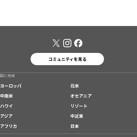
コミュニティを見る
国と地域
ヨーロッパ
北米
中南米
オセアニア
ハワイ
リゾート
アジア
中近東
アフリカ
日本