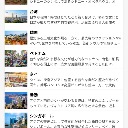
しみながら、その多様性と豊かな歴史を感じることができ
おすすめ。エメラルドグリーンに輝く海をはじめ、豊かな
シドニーのシンボルであるシドニー・オペラハウス、オー
るだろう。車でのロードトリップや列車の旅も、アメリカ
文化や歴史が息づいている。「アロハスピリット」と呼ば
ストラリア東海岸北部に広がる大サンゴ礁地帯グレートバ
ならではの贅沢な旅のスタイルだ。 なお、新着のアメリカ
台湾
れるおもてなしの心で訪れる人々を迎えてくれるハワイの
リアリーフや大陸中央部にそびえるウルル（エアーズロッ
情報は
コンテンツ一覧
を参照してほしい。
人々、おいしいローカルフードやハワイアンミュージッ
ク）、タスマニアの美しい原生林やケアンズの熱帯雨林な
日本から約４時間ほどでたどり着く台湾は、多彩な文化と
ク、伝統的なフラダンスなど、すべてがハワイの魅力を彩
ど、見どころがたくさん。また、カフェやワイン、オージ
自然が織りなす魅力的な観光地。活気あふれる大都市の台
っている。訪れるたびに新しい発見と感動が待っているハ
ービーフなどの食文化も豊かで、美味しいものであふれて
北やノスタルジックな町並みが人気な九份（ジォウフェ
ワイを、存分に味わってほしい。 なお、新着のハワイ情報
韓国
いる。アクティビティも充実しており、サーフィンやダイ
ン）、静ひつな山岳地帯である台湾東部など、都市の喧騒
は
コンテンツ一覧
を参照してほしい。
ビング、ハイキングなど、アウトドア好きにはたまらな
と山間の静けさが共存しており、訪れる人に新しい発見と
歴史ある王朝文化が残る一方で、最先端のファッションやK
い。オーストラリアの多彩な魅力を存分に味わいつくそ
驚きをもたらしてくれる。また、奥深い台湾の食文化も魅
-POPで世界を席巻している韓国。首都ソウルの宮殿や伝統
う。 なお、新着のオーストラリア情報は
コンテンツ一覧
を
力で、夜市などの屋台グルメから高級料理、ヘルシーで美
家屋が並ぶエリアでは韓国の歴史と文化に浸ることがで
参照してほしい。
ベトナム
容にもいいと評判のスイーツなど、バラエティ豊かな料理
き、地方に足を延ばせば四季折々の自然美を楽しむことが
が味わえる。 なお、新着の台湾情報は
コンテンツ一覧
を参
できる。そして、キムチや焼肉、絶品のストリートフード
豊かな自然と多様な文化が魅力的なベトナム。南北に細長
照してほしい。
まで、さまざまな韓国料理が待っている。夜には、韓国な
く伸びる国土には、広大な田園風景や青々とした山々、世
らではのナイトライフも堪能できる。あたたかいホスピタ
界遺産に登録された壮大な自然景観が点在し、都市部では
タイ
リティに包まれながら、韓国の多彩な魅力を心ゆくまで味
急速な発展と共に伝統が息づく。ハノイの古い町並みやホ
わってみてほしい。 なお、新着の韓国情報は
コンテンツ一
ーチミン市のフランス統治時代の建物も、独特の雰囲気を
タイは、東南アジアに位置する豊かな自然と歴史が息づく
覧
を参照してほしい。
醸し出している。また、バラエティの豊かさとおいしさで
国だ。首都バンコクは高層ビルが立ち並ぶ一方、伝統的な
世界中の食通を魅了してやまないベトナム料理も魅力のひ
寺院や市場がいたるところに点在し、古きよき文化と現代
香港
とつ。フォーやバインミー、ベトナムコーヒーなどは、ぜ
の活気が交差している。北部ではチェンマイなどの山岳地
ひ現地で味わいたい。どの地域を訪れてもあたたかい人々
帯で自然と触れ合い、南部ではプーケットやクラビの美し
アジアと西洋の文化が交わる香港は、特有のエネルギーを
が旅行者を迎えてくれるので、きっと忘れられない旅にな
いビーチでリゾート気分を楽しむことができる。タイ料理
もっている。ヴィクトリア湾に広がる壮大な景色、近未来
るはずだ。 なお、新着のベトナム情報は
コンテンツ一覧
を
は世界的に有名で、屋台から高級レストランまで味覚を刺
的なアートスポット、そして歴史と現代が融合した町並
参照してほしい。
シンガポール
激する。気候は一年中温暖で、どの季節にも異なる楽しみ
み、どこを訪れても感動するはず。観光スポットが密集し
が待っている。親しみやすいタイの人々、仏教を中心とし
ており、効率よく見どころを回れるのも魅力。息をのむよ
アジアの交差点として多文化が融合した独自の魅力を放つ
た文化、そして多様な観光資源が、訪れる旅人を魅了し続
うな絶景から文化的な体験まで、香港を存分に楽しみ尽く
シンガポール。未来的な建築物が並ぶマリーナベイ、歴史