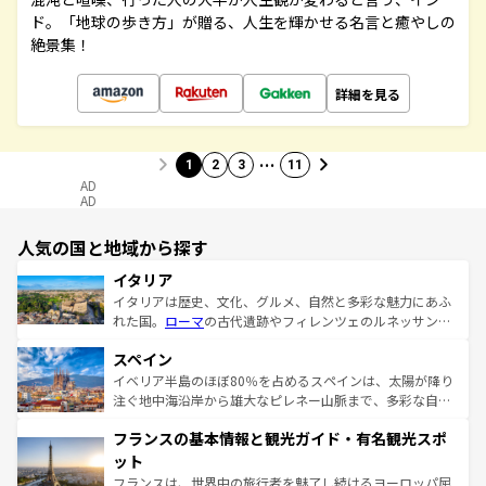
ド。「地球の歩き方」が贈る、人生を輝かせる名言と癒やしの
絶景集！
詳細を見る
…
1
2
3
11
AD
AD
人気の国と地域から探す
イタリア
イタリアは歴史、文化、グルメ、自然と多彩な魅力にあふ
れた国。
ローマ
の古代遺跡やフィレンツェのルネッサンス
美術、ヴェネツィアの運河など、歴史あるスポットはもち
スペイン
ろん、トスカーナの美しい田園風景やアマルフィ海岸の絶
景など、自然景観も見逃せない。観光の合間には、本場の
イベリア半島のほぼ80％を占めるスペインは、太陽が降り
ピザやパスタなど、絶品のイタリア料理を堪能することも
注ぐ地中海沿岸から雄大なピレネー山脈まで、多彩な自然
できる。朝目覚めてから夜眠るまで、すべての瞬間を楽し
と文化が詰まったヨーロッパ屈指の旅行先だ。多様な地域
フランスの基本情報と観光ガイド・有名観光スポ
ませてくれるイタリアで、忘れられない旅をしてみよう！
文化が根付くこの国では、情熱的なフラメンコ、熱気あふ
なお、新着のイタリア情報は
コンテンツ一覧
を参照してほ
れる闘牛、そして美味しいタパスが生活の一部となってい
ット
しい。
る。首都マドリードの洗練された雰囲気や、バルセロナの
フランスは、世界中の旅行者を魅了し続けるヨーロッパ屈