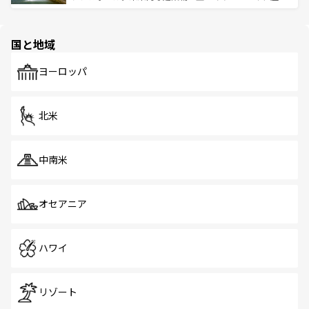
ける。 なお、新着のタイ情報は
コンテンツ一覧
を参照して
そう。 なお、新着の香港情報は
コンテンツ一覧
を参照して
と伝統を感じられるエスニックタウン、多数の緑豊かな公
ほしい。
ほしい。
園や自然保護区など、自然が調和した近代的な景観と文化
の多様性あふれるカラフルな町は、どこを歩いても新しい
国と地域
発見がある。さらに、治安のよさや充実した公共交通機関
も、旅行者にとっては魅力的なポイント。グルメも豊富
で、ホーカーズは地元の風情を楽しめる外せないスポット
ヨーロッパ
だ。訪れる人を飽きさせないシンガポールで、多様な魅力
を体感しよう。 なお、新着のシンガポール情報は
コンテン
ツ一覧
を参照してほしい。
北米
中南米
オセアニア
ハワイ
リゾート