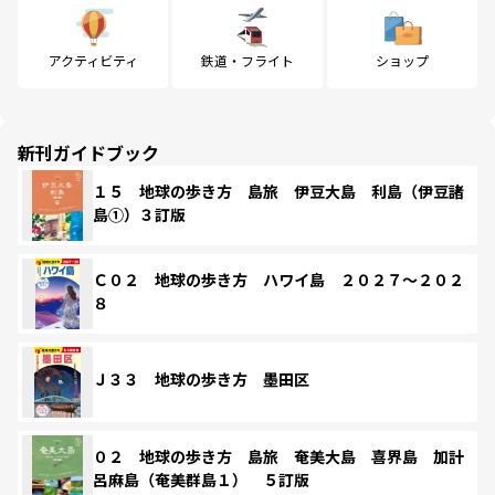
アクティビティ
鉄道・フライト
ショップ
新刊ガイドブック
１５ 地球の歩き方 島旅 伊豆大島 利島（伊豆諸
島①）３訂版
Ｃ０２ 地球の歩き方 ハワイ島 ２０２７～２０２
８
Ｊ３３ 地球の歩き方 墨田区
０２ 地球の歩き方 島旅 奄美大島 喜界島 加計
呂麻島（奄美群島１） ５訂版