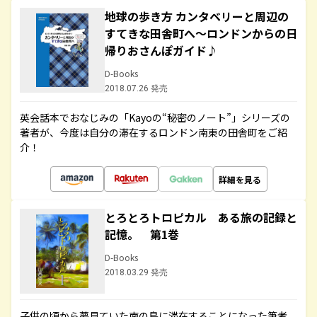
地球の歩き方 カンタベリーと周辺の
すてきな田舎町へ～ロンドンからの日
帰りおさんぽガイド♪
D-Books
2018.07.26 発売
英会話本でおなじみの「Kayoの“秘密のノート”」シリーズの
著者が、今度は自分の滞在するロンドン南東の田舎町をご紹
介！
詳細を見る
とろとろトロピカル ある旅の記録と
記憶。 第1巻
D-Books
2018.03.29 発売
子供の頃から夢見ていた南の島に滞在することになった筆者