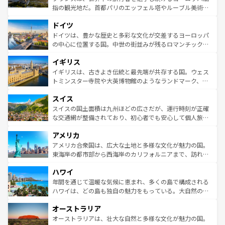
アートに溢れた街角から、地方では古代ローマ遺跡や中世
指の観光地だ。首都パリのエッフェル塔やルーブル美術館
の城塞都市、穏やかなビーチリゾートまで多彩な表情を見
といった象徴的なスポットから、田舎町の古風な美しさま
せる。地方によって風土や気候が異なるスペインはその個
ドイツ
で、幅広い魅力が詰まっている。華麗な宮殿、歴史的な大
性で訪れる人を魅了する。 なお、新着のスペイン情報は
コ
聖堂、美しいビーチ、そして豊かな自然が、訪れる者を心
ドイツは、豊かな歴史と多彩な文化が交差するヨーロッパ
ンテンツ一覧
を参照してほしい。
から魅了する。また、フランスは美食の国としても知ら
の中心に位置する国。中世の街並みが残るロマンチック街
れ、フランス料理はユネスコ無形文化遺産にも登録されて
道から、未来を先取りするようなモダンな都市まで多様な
イギリス
いる。シャンパンの発祥地であるランス、プロヴァンスの
顔を持つこの国は、どこを歩いても飽きることがない。ベ
香り高いラベンダー畑など、多彩な楽しみ方が可能だ。さ
ルリンの文化的活気、バイエルン州のアルプスの絶景、そ
イギリスは、古きよき伝統と最先端が共存する国。ウェス
らに、パリ以外の地域にも魅力が溢れており、どの街角に
してライン川沿いのワイン畑といった風景は必見。ビール
トミンスター寺院や大英博物館のようなランドマーク、歴
も豊かな歴史と文化が息づいている。パリ以外の個性あふ
とソーセージを味わいながら地元の人と過ごす楽しい時間
史ある大学都市、美しい丘陵地帯や牧歌的な風景など、エ
れる地方に足を運ぶとそれぞれで全く異なる文化を体験で
スイス
は、お酒好きな人にはぜひ体験してほしい。 なお、新着の
リアごとに異なる魅力がある。また、優雅なアフタヌーン
きるだろう。 なお、新着のフランス情報は
コンテンツ一覧
ドイツ情報は
コンテンツ一覧
を参照してほしい。
ティー、ビール好きにはたまらない英国パブ、サッカー観
スイスの国土面積は九州ほどの広さだが、運行時刻が正確
を参照してほしい。
戦など、本場だからこそできる体験も豊富。イギリスを旅
な交通網が整備されており、初心者でも安心して個人旅行
して楽しみつくそう。 なお、新着のイギリス情報は
コンテ
を楽しめる。日本同様に時刻表どおりの旅が可能だ。中世
アメリカ
ンツ一覧
を参照してほしい。
の建物がそのまま残る町や、スイスならではのユニークな
博物館もあり、アルプス観光だけでなく町歩きも満喫する
アメリカ合衆国は、広大な土地と多様な文化が魅力の国。
ことができる。国民の所得が高いため物価も高いが、旅行
東海岸の都市部から西海岸のカリフォルニアまで、訪れる
者向けの交通パス提供のサービスもあり、うまく活用すれ
場所ごとに異なる風景と体験が待っている。ニューヨーク
ハワイ
ば市内交通費無料で観光を楽しむこともできる。 なお、新
のような巨大都市は、観光、ショッピング、エンターテイ
着のスイス情報は
コンテンツ一覧
を参照してほしい。
ンメントが詰まった刺激的なスポットだ。一方、アメリカ
年間を通じて温暖な気候に恵まれ、多くの島で構成される
西部には大自然が広がり、グランドキャニオンやイエロー
ハワイは、どの島も独自の魅力をもっている。大自然の神
ストーン国立公園といった絶景が堪能できる。さらに、南
秘を感じたいなら、火山が生み出した壮大な景観を誇るハ
オーストラリア
部のニューオーリンズでは、音楽と美食が融合した独特の
ワイ島は見逃せない。また、定番の観光地といえばオアフ
文化が魅力。旅行者はアメリカの各地域で異なる魅力を楽
島だが、静かな自然を求めるならマウイ島やカウアイ島が
オーストラリアは、壮大な自然と多様な文化が魅力の国。