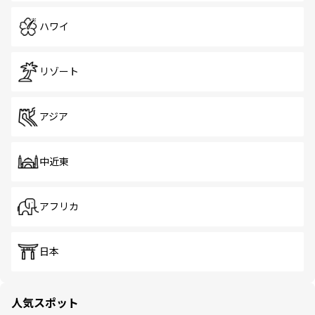
ハワイ
リゾート
アジア
中近東
アフリカ
日本
人気スポット