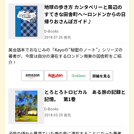
地球の歩き方 カンタベリーと周辺の
すてきな田舎町へ～ロンドンからの日
帰りおさんぽガイド♪
D-Books
2018.07.26 発売
英会話本でおなじみの「Kayoの“秘密のノート”」シリーズの
著者が、今度は自分の滞在するロンドン南東の田舎町をご紹
介！
詳細を見る
とろとろトロピカル ある旅の記録と
記憶。 第1巻
D-Books
2018.03.29 発売
子供の頃から夢見ていた南の島に滞在することになった筆者