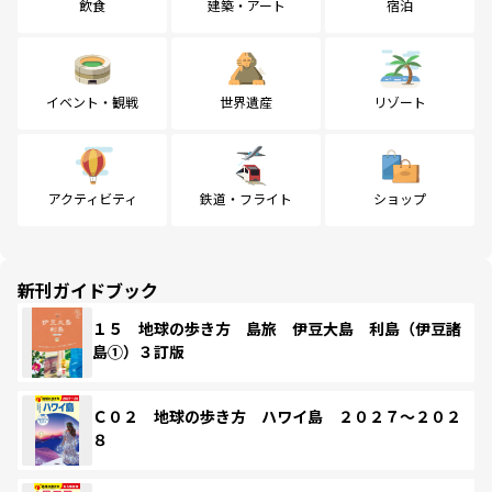
飲食
建築・アート
宿泊
イベント・観戦
世界遺産
リゾート
アクティビティ
鉄道・フライト
ショップ
新刊ガイドブック
１５ 地球の歩き方 島旅 伊豆大島 利島（伊豆諸
島①）３訂版
Ｃ０２ 地球の歩き方 ハワイ島 ２０２７～２０２
８