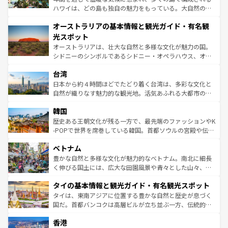
ストーン国立公園といった絶景が堪能できる。さらに、南
ハワイは、どの島も独自の魅力をもっている。大自然の神
部のニューオーリンズでは、音楽と美食が融合した独特の
秘を感じたいなら、火山が生み出した壮大な景観を誇るハ
文化が魅力。旅行者はアメリカの各地域で異なる魅力を楽
オーストラリアの基本情報と観光ガイド・有名観
ワイ島は見逃せない。また、定番の観光地といえばオアフ
しみながら、その多様性と豊かな歴史を感じることができ
島だが、静かな自然を求めるならマウイ島やカウアイ島が
光スポット
るだろう。車でのロードトリップや列車の旅も、アメリカ
おすすめ。エメラルドグリーンに輝く海をはじめ、豊かな
オーストラリアは、壮大な自然と多様な文化が魅力の国。
ならではの贅沢な旅のスタイルだ。 なお、新着のアメリカ
文化や歴史が息づいている。「アロハスピリット」と呼ば
シドニーのシンボルであるシドニー・オペラハウス、オー
情報は
コンテンツ一覧
を参照してほしい。
れるおもてなしの心で訪れる人々を迎えてくれるハワイの
ストラリア東海岸北部に広がる大サンゴ礁地帯グレートバ
人々、おいしいローカルフードやハワイアンミュージッ
台湾
リアリーフや大陸中央部にそびえるウルル（エアーズロッ
ク、伝統的なフラダンスなど、すべてがハワイの魅力を彩
ク）、タスマニアの美しい原生林やケアンズの熱帯雨林な
日本から約４時間ほどでたどり着く台湾は、多彩な文化と
っている。訪れるたびに新しい発見と感動が待っているハ
ど、見どころがたくさん。また、カフェやワイン、オージ
自然が織りなす魅力的な観光地。活気あふれる大都市の台
ワイを、存分に味わってほしい。 なお、新着のハワイ情報
ービーフなどの食文化も豊かで、美味しいものであふれて
北やノスタルジックな町並みが人気な九份（ジォウフェ
は
コンテンツ一覧
を参照してほしい。
韓国
いる。アクティビティも充実しており、サーフィンやダイ
ン）、静ひつな山岳地帯である台湾東部など、都市の喧騒
ビング、ハイキングなど、アウトドア好きにはたまらな
と山間の静けさが共存しており、訪れる人に新しい発見と
歴史ある王朝文化が残る一方で、最先端のファッションやK
い。オーストラリアの多彩な魅力を存分に味わいつくそ
驚きをもたらしてくれる。また、奥深い台湾の食文化も魅
-POPで世界を席巻している韓国。首都ソウルの宮殿や伝統
う。 なお、新着のオーストラリア情報は
コンテンツ一覧
を
力で、夜市などの屋台グルメから高級料理、ヘルシーで美
家屋が並ぶエリアでは韓国の歴史と文化に浸ることがで
参照してほしい。
ベトナム
容にもいいと評判のスイーツなど、バラエティ豊かな料理
き、地方に足を延ばせば四季折々の自然美を楽しむことが
が味わえる。 なお、新着の台湾情報は
コンテンツ一覧
を参
できる。そして、キムチや焼肉、絶品のストリートフード
豊かな自然と多様な文化が魅力的なベトナム。南北に細長
照してほしい。
まで、さまざまな韓国料理が待っている。夜には、韓国な
く伸びる国土には、広大な田園風景や青々とした山々、世
らではのナイトライフも堪能できる。あたたかいホスピタ
界遺産に登録された壮大な自然景観が点在し、都市部では
タイの基本情報と観光ガイド・有名観光スポット
リティに包まれながら、韓国の多彩な魅力を心ゆくまで味
急速な発展と共に伝統が息づく。ハノイの古い町並みやホ
わってみてほしい。 なお、新着の韓国情報は
コンテンツ一
ーチミン市のフランス統治時代の建物も、独特の雰囲気を
タイは、東南アジアに位置する豊かな自然と歴史が息づく
覧
を参照してほしい。
醸し出している。また、バラエティの豊かさとおいしさで
国だ。首都バンコクは高層ビルが立ち並ぶ一方、伝統的な
世界中の食通を魅了してやまないベトナム料理も魅力のひ
寺院や市場がいたるところに点在し、古きよき文化と現代
香港
とつ。フォーやバインミー、ベトナムコーヒーなどは、ぜ
の活気が交差している。北部ではチェンマイなどの山岳地