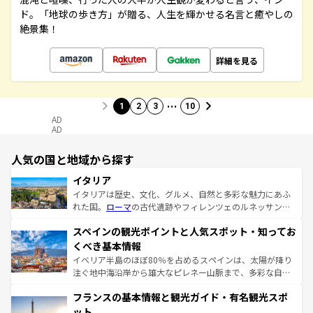
ド。「地球の歩き方」が贈る、人生を輝かせる名言と癒やしの
絶景集！
詳細を見る
…
1
2
3
10
AD
AD
人気の国と地域から探す
イタリア
イタリアは歴史、文化、グルメ、自然と多彩な魅力にあふ
れた国。
ローマ
の古代遺跡やフィレンツェのルネッサンス
美術、ヴェネツィアの運河など、歴史あるスポットはもち
スペインの観光ポイントと人気スポット・知ってお
ろん、トスカーナの美しい田園風景やアマルフィ海岸の絶
景など、自然景観も見逃せない。観光の合間には、本場の
くべき基本情報
ピザやパスタなど、絶品のイタリア料理を堪能することも
イベリア半島のほぼ80％を占めるスペインは、太陽が降り
できる。朝目覚めてから夜眠るまで、すべての瞬間を楽し
注ぐ地中海沿岸から雄大なピレネー山脈まで、多彩な自然
ませてくれるイタリアで、忘れられない旅をしてみよう！
と文化が詰まったヨーロッパ屈指の旅行先だ。多様な地域
なお、新着のイタリア情報は
コンテンツ一覧
を参照してほ
フランスの基本情報と観光ガイド・有名観光スポ
文化が根付くこの国では、情熱的なフラメンコ、熱気あふ
しい。
れる闘牛、そして美味しいタパスが生活の一部となってい
ット