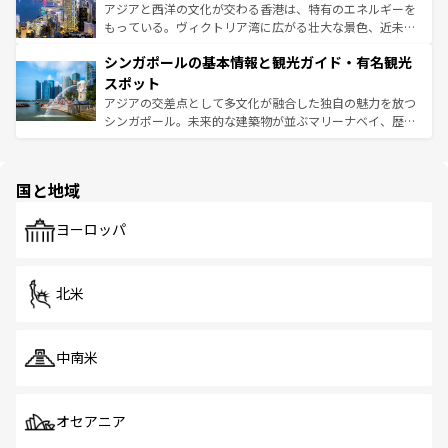
ひ現地で味わいたい。どの地域を訪れてもあたたかい人々
帯で自然と触れ合い、南部ではプーケットやクラビの美し
アジアと西洋の文化が交わる香港は、特有のエネルギーを
が旅行者を迎えてくれるので、きっと忘れられない旅にな
いビーチでリゾート気分を楽しむことができる。タイ料理
もっている。ヴィクトリア湾に広がる壮大な景色、近未来
るはずだ。 なお、新着のベトナム情報は
コンテンツ一覧
を
は世界的に有名で、屋台から高級レストランまで味覚を刺
的なアートスポット、そして歴史と現代が融合した町並
参照してほしい。
シンガポールの基本情報と観光ガイド・有名観光
激する。気候は一年中温暖で、どの季節にも異なる楽しみ
み、どこを訪れても感動するはず。観光スポットが密集し
が待っている。親しみやすいタイの人々、仏教を中心とし
ており、効率よく見どころを回れるのも魅力。息をのむよ
スポット
た文化、そして多様な観光資源が、訪れる旅人を魅了し続
うな絶景から文化的な体験まで、香港を存分に楽しみ尽く
アジアの交差点として多文化が融合した独自の魅力を放つ
ける。 なお、新着のタイ情報は
コンテンツ一覧
を参照して
そう。 なお、新着の香港情報は
コンテンツ一覧
を参照して
シンガポール。未来的な建築物が並ぶマリーナベイ、歴史
ほしい。
ほしい。
と伝統を感じられるエスニックタウン、多数の緑豊かな公
園や自然保護区など、自然が調和した近代的な景観と文化
の多様性あふれるカラフルな町は、どこを歩いても新しい
国と地域
発見がある。さらに、治安のよさや充実した公共交通機関
も、旅行者にとっては魅力的なポイント。グルメも豊富
で、ホーカーズは地元の風情を楽しめる外せないスポット
ヨーロッパ
だ。訪れる人を飽きさせないシンガポールで、多様な魅力
を体感しよう。 なお、新着のシンガポール情報は
コンテン
ツ一覧
を参照してほしい。
北米
中南米
オセアニア