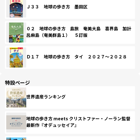
Ｊ３３ 地球の歩き方 墨田区
０２ 地球の歩き方 島旅 奄美大島 喜界島 加計
呂麻島（奄美群島１） ５訂版
Ｄ１７ 地球の歩き方 タイ ２０２７～２０２８
特設ページ
世界遺産ランキング
地球の歩き方 meets クリストファー・ノーラン監督
最新作『オデュッセイア』