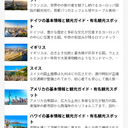
る。首都マドリードの洗練された雰囲気や、バルセロナの
フランスは、世界中の旅行者を魅了し続けるヨーロッパ屈
アートに溢れた街角から、地方では古代ローマ遺跡や中世
指の観光地だ。首都パリのエッフェル塔やルーブル美術館
の城塞都市、穏やかなビーチリゾートまで多彩な表情を見
といった象徴的なスポットから、田舎町の古風な美しさま
せる。地方によって風土や気候が異なるスペインはその個
ドイツの基本情報と観光ガイド・有名観光スポッ
で、幅広い魅力が詰まっている。華麗な宮殿、歴史的な大
性で訪れる人を魅了する。 なお、新着のスペイン情報は
コ
聖堂、美しいビーチ、そして豊かな自然が、訪れる者を心
ト
ンテンツ一覧
を参照してほしい。
から魅了する。また、フランスは美食の国としても知ら
ドイツは、豊かな歴史と多彩な文化が交差するヨーロッパ
れ、フランス料理はユネスコ無形文化遺産にも登録されて
の中心に位置する国。中世の街並みが残るロマンチック街
いる。シャンパンの発祥地であるランス、プロヴァンスの
道から、未来を先取りするようなモダンな都市まで多様な
香り高いラベンダー畑など、多彩な楽しみ方が可能だ。さ
イギリス
顔を持つこの国は、どこを歩いても飽きることがない。ベ
らに、パリ以外の地域にも魅力が溢れており、どの街角に
ルリンの文化的活気、バイエルン州のアルプスの絶景、そ
イギリスは、古きよき伝統と最先端が共存する国。ウェス
も豊かな歴史と文化が息づいている。パリ以外の個性あふ
してライン川沿いのワイン畑といった風景は必見。ビール
トミンスター寺院や大英博物館のようなランドマーク、歴
れる地方に足を運ぶとそれぞれで全く異なる文化を体験で
とソーセージを味わいながら地元の人と過ごす楽しい時間
史ある大学都市、美しい丘陵地帯や牧歌的な風景など、エ
きるだろう。 なお、新着のフランス情報は
コンテンツ一覧
スイス
は、お酒好きな人にはぜひ体験してほしい。 なお、新着の
リアごとに異なる魅力がある。また、優雅なアフタヌーン
を参照してほしい。
ドイツ情報は
コンテンツ一覧
を参照してほしい。
ティー、ビール好きにはたまらない英国パブ、サッカー観
スイスの国土面積は九州ほどの広さだが、運行時刻が正確
戦など、本場だからこそできる体験も豊富。イギリスを旅
な交通網が整備されており、初心者でも安心して個人旅行
して楽しみつくそう。 なお、新着のイギリス情報は
コンテ
を楽しめる。日本同様に時刻表どおりの旅が可能だ。中世
アメリカの基本情報と観光ガイド・有名観光スポ
ンツ一覧
を参照してほしい。
の建物がそのまま残る町や、スイスならではのユニークな
博物館もあり、アルプス観光だけでなく町歩きも満喫する
ット
ことができる。国民の所得が高いため物価も高いが、旅行
アメリカ合衆国は、広大な土地と多様な文化が魅力の国。
者向けの交通パス提供のサービスもあり、うまく活用すれ
東海岸の都市部から西海岸のカリフォルニアまで、訪れる
ば市内交通費無料で観光を楽しむこともできる。 なお、新
場所ごとに異なる風景と体験が待っている。ニューヨーク
着のスイス情報は
コンテンツ一覧
を参照してほしい。
ハワイの基本情報と観光ガイド・有名観光スポッ
のような巨大都市は、観光、ショッピング、エンターテイ
ンメントが詰まった刺激的なスポットだ。一方、アメリカ
ト
西部には大自然が広がり、グランドキャニオンやイエロー
年間を通じて温暖な気候に恵まれ、多くの島で構成される