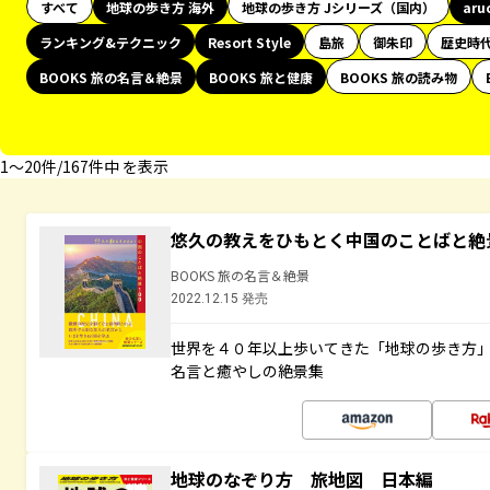
すべて
地球の歩き方 海外
地球の歩き方 Jシリーズ（国内）
aru
ランキング&テクニック
Resort Style
島旅
御朱印
歴史時
BOOKS 旅の名言＆絶景
BOOKS 旅と健康
BOOKS 旅の読み物
1〜20件/167件中 を表示
悠久の教えをひもとく中国のことばと絶
BOOKS 旅の名言＆絶景
2022.12.15 発売
世界を４０年以上歩いてきた「地球の歩き方
名言と癒やしの絶景集
地球のなぞり方 旅地図 日本編