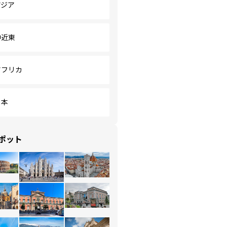
アジア
中近東
アフリカ
日本
ポット