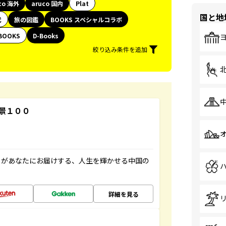
co 海外
aruco 国内
Plat
国と地
代
旅の図鑑
BOOKS スペシャルコラボ
BOOKS
D-Books
絞り込み条件を追加
景１００
」があなたにお届けする、人生を輝かせる中国の
詳細を見る