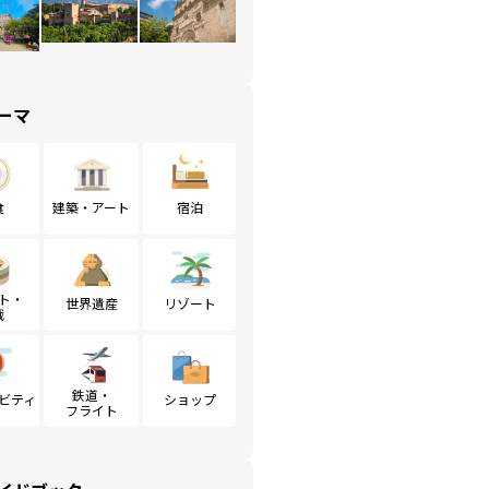
ーマ
食
建築・アート
宿泊
ト・
世界遺産
リゾート
戦
鉄道・
ビティ
ショップ
フライト