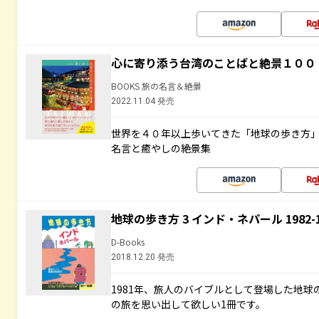
心に寄り添う台湾のことばと絶景１００
BOOKS 旅の名言＆絶景
2022.11.04 発売
世界を４０年以上歩いてきた「地球の歩き方
名言と癒やしの絶景集
地球の歩き方 3 インド・ネパール 1982
D-Books
2018.12.20 発売
1981年、旅人のバイブルとして登場した地
の旅を思い出して欲しい1冊です。