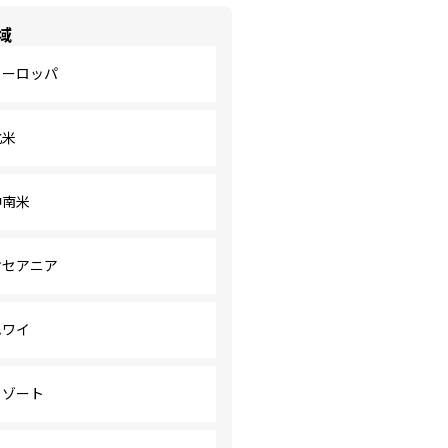
域
ヨーロッパ
北米
中南米
オセアニア
ハワイ
リゾート