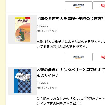
地球の歩き方 ガチ冒険～地球の歩き方
D-Books
2018.04.12 発売
本書は4人の旅好きによるただの旅日記です。
いてある内容はただの旅日記です。
地球の歩き方 カンタベリーと周辺のす
んぽガイド♪
D-Books
2018.07.26 発売
英会話本でおなじみの「Kayoの“秘密のノー
ンドン南東の田舎町をご紹介！