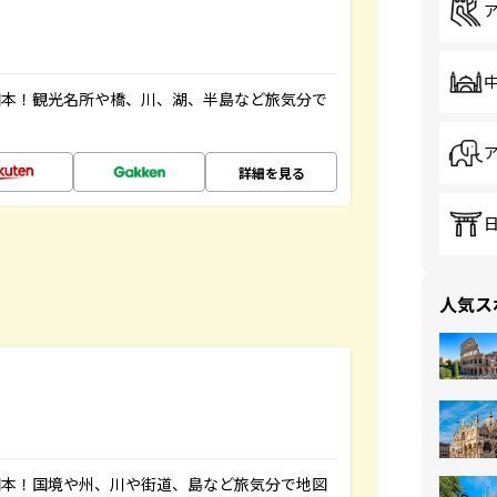
図本！観光名所や橋、川、湖、半島など旅気分で
詳細を見る
人気ス
図本！国境や州、川や街道、島など旅気分で地図