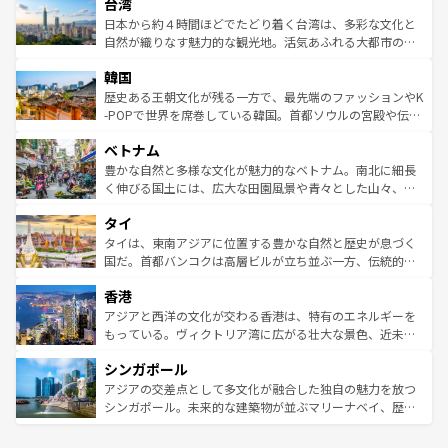
ならではの贅沢な旅のスタイルだ。 なお、新着のアメリカ
台湾
れるおもてなしの心で訪れる人々を迎えてくれるハワイの
リアリーフや大陸中央部にそびえるウルル（エアーズロッ
情報は
コンテンツ一覧
を参照してほしい。
人々、おいしいローカルフードやハワイアンミュージッ
ク）、タスマニアの美しい原生林やケアンズの熱帯雨林な
日本から約４時間ほどでたどり着く台湾は、多彩な文化と
ク、伝統的なフラダンスなど、すべてがハワイの魅力を彩
ど、見どころがたくさん。また、カフェやワイン、オージ
自然が織りなす魅力的な観光地。活気あふれる大都市の台
っている。訪れるたびに新しい発見と感動が待っているハ
ービーフなどの食文化も豊かで、美味しいものであふれて
北やノスタルジックな町並みが人気な九份（ジォウフェ
ワイを、存分に味わってほしい。 なお、新着のハワイ情報
韓国
いる。アクティビティも充実しており、サーフィンやダイ
ン）、静ひつな山岳地帯である台湾東部など、都市の喧騒
は
コンテンツ一覧
を参照してほしい。
ビング、ハイキングなど、アウトドア好きにはたまらな
と山間の静けさが共存しており、訪れる人に新しい発見と
歴史ある王朝文化が残る一方で、最先端のファッションやK
い。オーストラリアの多彩な魅力を存分に味わいつくそ
驚きをもたらしてくれる。また、奥深い台湾の食文化も魅
-POPで世界を席巻している韓国。首都ソウルの宮殿や伝統
う。 なお、新着のオーストラリア情報は
コンテンツ一覧
を
力で、夜市などの屋台グルメから高級料理、ヘルシーで美
家屋が並ぶエリアでは韓国の歴史と文化に浸ることがで
参照してほしい。
ベトナム
容にもいいと評判のスイーツなど、バラエティ豊かな料理
き、地方に足を延ばせば四季折々の自然美を楽しむことが
が味わえる。 なお、新着の台湾情報は
コンテンツ一覧
を参
できる。そして、キムチや焼肉、絶品のストリートフード
豊かな自然と多様な文化が魅力的なベトナム。南北に細長
照してほしい。
まで、さまざまな韓国料理が待っている。夜には、韓国な
く伸びる国土には、広大な田園風景や青々とした山々、世
らではのナイトライフも堪能できる。あたたかいホスピタ
界遺産に登録された壮大な自然景観が点在し、都市部では
タイ
リティに包まれながら、韓国の多彩な魅力を心ゆくまで味
急速な発展と共に伝統が息づく。ハノイの古い町並みやホ
わってみてほしい。 なお、新着の韓国情報は
コンテンツ一
ーチミン市のフランス統治時代の建物も、独特の雰囲気を
タイは、東南アジアに位置する豊かな自然と歴史が息づく
覧
を参照してほしい。
醸し出している。また、バラエティの豊かさとおいしさで
国だ。首都バンコクは高層ビルが立ち並ぶ一方、伝統的な
世界中の食通を魅了してやまないベトナム料理も魅力のひ
寺院や市場がいたるところに点在し、古きよき文化と現代
香港
とつ。フォーやバインミー、ベトナムコーヒーなどは、ぜ
の活気が交差している。北部ではチェンマイなどの山岳地
ひ現地で味わいたい。どの地域を訪れてもあたたかい人々
帯で自然と触れ合い、南部ではプーケットやクラビの美し
アジアと西洋の文化が交わる香港は、特有のエネルギーを
が旅行者を迎えてくれるので、きっと忘れられない旅にな
いビーチでリゾート気分を楽しむことができる。タイ料理
もっている。ヴィクトリア湾に広がる壮大な景色、近未来
るはずだ。 なお、新着のベトナム情報は
コンテンツ一覧
を
は世界的に有名で、屋台から高級レストランまで味覚を刺
的なアートスポット、そして歴史と現代が融合した町並
参照してほしい。
シンガポール
激する。気候は一年中温暖で、どの季節にも異なる楽しみ
み、どこを訪れても感動するはず。観光スポットが密集し
が待っている。親しみやすいタイの人々、仏教を中心とし
ており、効率よく見どころを回れるのも魅力。息をのむよ
アジアの交差点として多文化が融合した独自の魅力を放つ
た文化、そして多様な観光資源が、訪れる旅人を魅了し続
うな絶景から文化的な体験まで、香港を存分に楽しみ尽く
シンガポール。未来的な建築物が並ぶマリーナベイ、歴史
ける。 なお、新着のタイ情報は
コンテンツ一覧
を参照して
そう。 なお、新着の香港情報は
コンテンツ一覧
を参照して
と伝統を感じられるエスニックタウン、多数の緑豊かな公
ほしい。
ほしい。
園や自然保護区など、自然が調和した近代的な景観と文化