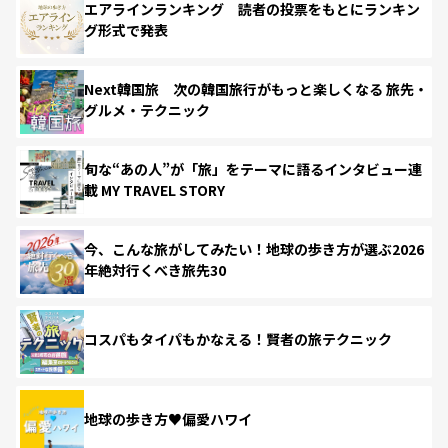
エアラインランキング 読者の投票をもとにランキン
グ形式で発表
Next韓国旅 次の韓国旅行がもっと楽しくなる 旅先・
グルメ・テクニック
旬な“あの人”が「旅」をテーマに語るインタビュー連
載 MY TRAVEL STORY
今、こんな旅がしてみたい！地球の歩き方が選ぶ2026
年絶対行くべき旅先30
コスパもタイパもかなえる！賢者の旅テクニック
地球の歩き方♥偏愛ハワイ