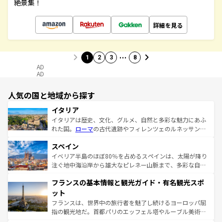
絶景集！
詳細を見る
…
1
2
3
8
AD
AD
人気の国と地域から探す
イタリア
イタリアは歴史、文化、グルメ、自然と多彩な魅力にあふ
れた国。
ローマ
の古代遺跡やフィレンツェのルネッサンス
美術、ヴェネツィアの運河など、歴史あるスポットはもち
スペイン
ろん、トスカーナの美しい田園風景やアマルフィ海岸の絶
景など、自然景観も見逃せない。観光の合間には、本場の
イベリア半島のほぼ80％を占めるスペインは、太陽が降り
ピザやパスタなど、絶品のイタリア料理を堪能することも
注ぐ地中海沿岸から雄大なピレネー山脈まで、多彩な自然
できる。朝目覚めてから夜眠るまで、すべての瞬間を楽し
と文化が詰まったヨーロッパ屈指の旅行先だ。多様な地域
フランスの基本情報と観光ガイド・有名観光スポ
ませてくれるイタリアで、忘れられない旅をしてみよう！
文化が根付くこの国では、情熱的なフラメンコ、熱気あふ
なお、新着のイタリア情報は
コンテンツ一覧
を参照してほ
れる闘牛、そして美味しいタパスが生活の一部となってい
ット
しい。
る。首都マドリードの洗練された雰囲気や、バルセロナの
フランスは、世界中の旅行者を魅了し続けるヨーロッパ屈
アートに溢れた街角から、地方では古代ローマ遺跡や中世
指の観光地だ。首都パリのエッフェル塔やルーブル美術館
の城塞都市、穏やかなビーチリゾートまで多彩な表情を見
といった象徴的なスポットから、田舎町の古風な美しさま