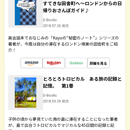
すてきな田舎町へ～ロンドンからの日
帰りおさんぽガイド♪
D-Books
2018.07.26 発売
英会話本でおなじみの「Kayoの“秘密のノート”」シリーズの
著者が、今度は自分の滞在するロンドン南東の田舎町をご紹
介！
詳細を見る
とろとろトロピカル ある旅の記録と
記憶。 第1巻
D-Books
2018.03.29 発売
子供の頃から夢見ていた南の島に滞在することになった筆者
が、島で出合うトロピカルでマジカルな45日間の記録と記