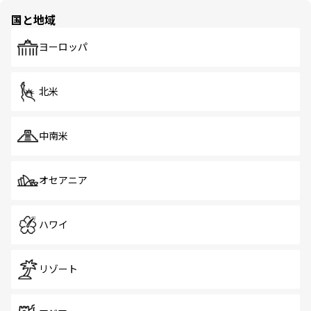
の多様性あふれるカラフルな町は、どこを歩いても新しい
国と地域
発見がある。さらに、治安のよさや充実した公共交通機関
も、旅行者にとっては魅力的なポイント。グルメも豊富
で、ホーカーズは地元の風情を楽しめる外せないスポット
ヨーロッパ
だ。訪れる人を飽きさせないシンガポールで、多様な魅力
を体感しよう。 なお、新着のシンガポール情報は
コンテン
ツ一覧
を参照してほしい。
北米
中南米
オセアニア
ハワイ
リゾート