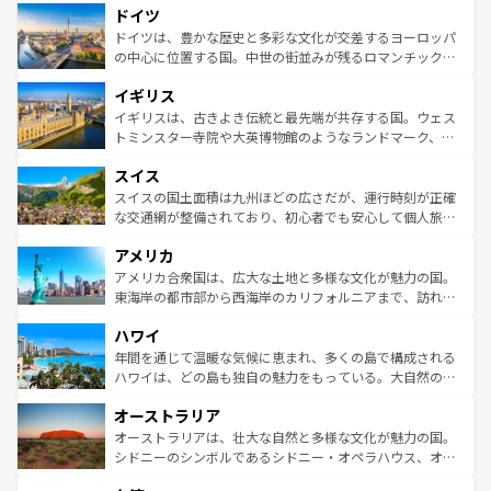
せる。地方によって風土や気候が異なるスペインはその個
ドイツ
で、幅広い魅力が詰まっている。華麗な宮殿、歴史的な大
性で訪れる人を魅了する。 なお、新着のスペイン情報は
コ
聖堂、美しいビーチ、そして豊かな自然が、訪れる者を心
ドイツは、豊かな歴史と多彩な文化が交差するヨーロッパ
ンテンツ一覧
を参照してほしい。
から魅了する。また、フランスは美食の国としても知ら
の中心に位置する国。中世の街並みが残るロマンチック街
れ、フランス料理はユネスコ無形文化遺産にも登録されて
道から、未来を先取りするようなモダンな都市まで多様な
イギリス
いる。シャンパンの発祥地であるランス、プロヴァンスの
顔を持つこの国は、どこを歩いても飽きることがない。ベ
香り高いラベンダー畑など、多彩な楽しみ方が可能だ。さ
ルリンの文化的活気、バイエルン州のアルプスの絶景、そ
イギリスは、古きよき伝統と最先端が共存する国。ウェス
らに、パリ以外の地域にも魅力が溢れており、どの街角に
してライン川沿いのワイン畑といった風景は必見。ビール
トミンスター寺院や大英博物館のようなランドマーク、歴
も豊かな歴史と文化が息づいている。パリ以外の個性あふ
とソーセージを味わいながら地元の人と過ごす楽しい時間
史ある大学都市、美しい丘陵地帯や牧歌的な風景など、エ
れる地方に足を運ぶとそれぞれで全く異なる文化を体験で
スイス
は、お酒好きな人にはぜひ体験してほしい。 なお、新着の
リアごとに異なる魅力がある。また、優雅なアフタヌーン
きるだろう。 なお、新着のフランス情報は
コンテンツ一覧
ドイツ情報は
コンテンツ一覧
を参照してほしい。
ティー、ビール好きにはたまらない英国パブ、サッカー観
スイスの国土面積は九州ほどの広さだが、運行時刻が正確
を参照してほしい。
戦など、本場だからこそできる体験も豊富。イギリスを旅
な交通網が整備されており、初心者でも安心して個人旅行
して楽しみつくそう。 なお、新着のイギリス情報は
コンテ
を楽しめる。日本同様に時刻表どおりの旅が可能だ。中世
アメリカ
ンツ一覧
を参照してほしい。
の建物がそのまま残る町や、スイスならではのユニークな
博物館もあり、アルプス観光だけでなく町歩きも満喫する
アメリカ合衆国は、広大な土地と多様な文化が魅力の国。
ことができる。国民の所得が高いため物価も高いが、旅行
東海岸の都市部から西海岸のカリフォルニアまで、訪れる
者向けの交通パス提供のサービスもあり、うまく活用すれ
場所ごとに異なる風景と体験が待っている。ニューヨーク
ハワイ
ば市内交通費無料で観光を楽しむこともできる。 なお、新
のような巨大都市は、観光、ショッピング、エンターテイ
着のスイス情報は
コンテンツ一覧
を参照してほしい。
ンメントが詰まった刺激的なスポットだ。一方、アメリカ
年間を通じて温暖な気候に恵まれ、多くの島で構成される
西部には大自然が広がり、グランドキャニオンやイエロー
ハワイは、どの島も独自の魅力をもっている。大自然の神
ストーン国立公園といった絶景が堪能できる。さらに、南
秘を感じたいなら、火山が生み出した壮大な景観を誇るハ
オーストラリア
部のニューオーリンズでは、音楽と美食が融合した独特の
ワイ島は見逃せない。また、定番の観光地といえばオアフ
文化が魅力。旅行者はアメリカの各地域で異なる魅力を楽
島だが、静かな自然を求めるならマウイ島やカウアイ島が
オーストラリアは、壮大な自然と多様な文化が魅力の国。
しみながら、その多様性と豊かな歴史を感じることができ
おすすめ。エメラルドグリーンに輝く海をはじめ、豊かな
シドニーのシンボルであるシドニー・オペラハウス、オー
るだろう。車でのロードトリップや列車の旅も、アメリカ
文化や歴史が息づいている。「アロハスピリット」と呼ば
ストラリア東海岸北部に広がる大サンゴ礁地帯グレートバ