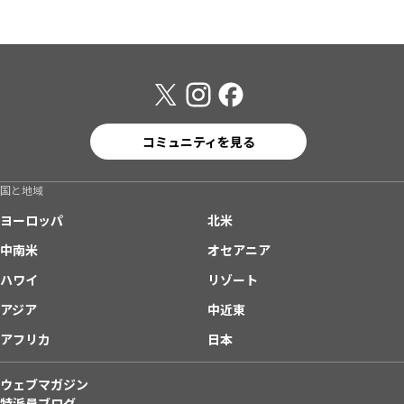
コミュニティを見る
国と地域
ヨーロッパ
北米
中南米
オセアニア
ハワイ
リゾート
アジア
中近東
アフリカ
日本
ウェブマガジン
特派員ブログ