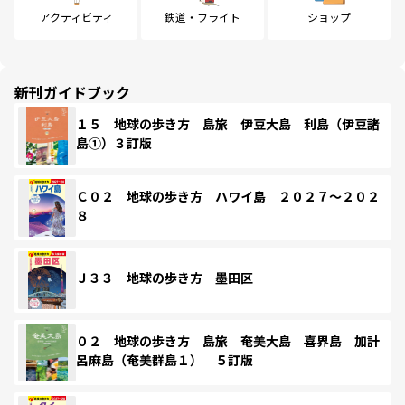
アクティビティ
鉄道・フライト
ショップ
新刊ガイドブック
１５ 地球の歩き方 島旅 伊豆大島 利島（伊豆諸
島①）３訂版
Ｃ０２ 地球の歩き方 ハワイ島 ２０２７～２０２
８
Ｊ３３ 地球の歩き方 墨田区
０２ 地球の歩き方 島旅 奄美大島 喜界島 加計
呂麻島（奄美群島１） ５訂版