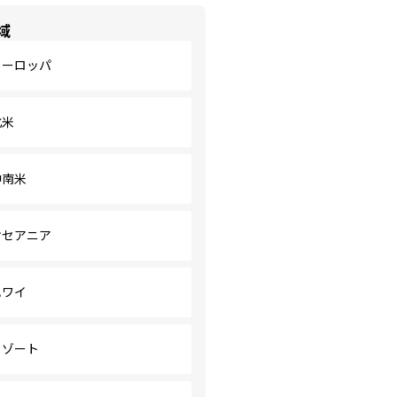
域
ヨーロッパ
北米
中南米
オセアニア
ハワイ
リゾート