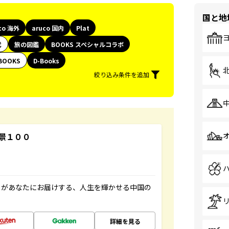
国と地
co 海外
aruco 国内
Plat
代
旅の図鑑
BOOKS スペシャルコラボ
BOOKS
D-Books
絞り込み条件を追加
景１００
」があなたにお届けする、人生を輝かせる中国の
詳細を見る