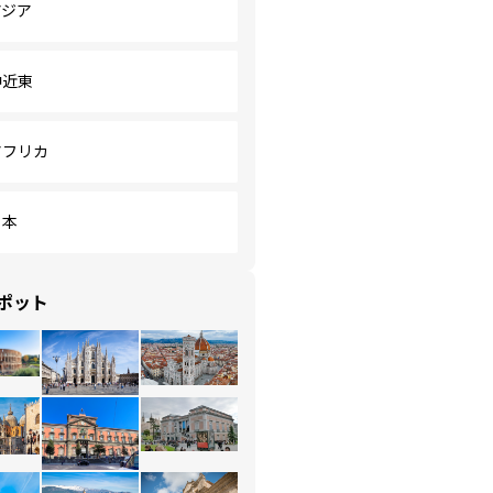
アジア
中近東
アフリカ
日本
ポット