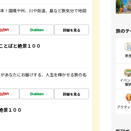
図本！国境や州、川や街道、島など旅気分で地図
旅のテ
詳細を見る
ことばと絶景１００
飲
」があなたにお届けする、人生を輝かせる旅の名
イベン
観
詳細を見る
アクティ
絶景１００