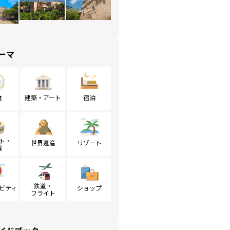
ーマ
食
建築・アート
宿泊
ト・
世界遺産
リゾート
戦
鉄道・
ビティ
ショップ
フライト