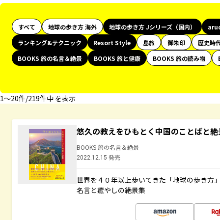
すべて
地球の歩き方 海外
地球の歩き方 Jシリーズ（国内）
aru
ランキング&テクニック
Resort Style
島旅
御朱印
歴史時
BOOKS 旅の名言＆絶景
BOOKS 旅と健康
BOOKS 旅の読み物
1〜20件/219件中 を表示
悠久の教えをひもとく中国のことばと絶
BOOKS 旅の名言＆絶景
2022.12.15 発売
世界を４０年以上歩いてきた「地球の歩き方
名言と癒やしの絶景集