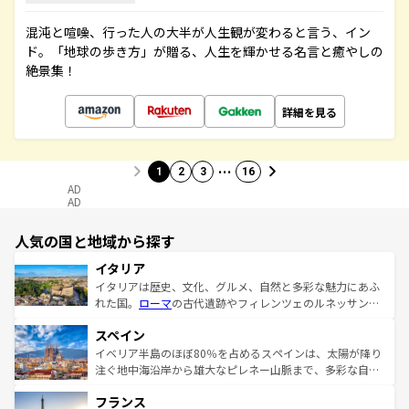
混沌と喧噪、行った人の大半が人生観が変わると言う、イン
ド。「地球の歩き方」が贈る、人生を輝かせる名言と癒やしの
絶景集！
詳細を見る
…
1
2
3
16
AD
AD
人気の国と地域から探す
イタリア
イタリアは歴史、文化、グルメ、自然と多彩な魅力にあふ
れた国。
ローマ
の古代遺跡やフィレンツェのルネッサンス
美術、ヴェネツィアの運河など、歴史あるスポットはもち
スペイン
ろん、トスカーナの美しい田園風景やアマルフィ海岸の絶
景など、自然景観も見逃せない。観光の合間には、本場の
イベリア半島のほぼ80％を占めるスペインは、太陽が降り
ピザやパスタなど、絶品のイタリア料理を堪能することも
注ぐ地中海沿岸から雄大なピレネー山脈まで、多彩な自然
できる。朝目覚めてから夜眠るまで、すべての瞬間を楽し
と文化が詰まったヨーロッパ屈指の旅行先だ。多様な地域
フランス
ませてくれるイタリアで、忘れられない旅をしてみよう！
文化が根付くこの国では、情熱的なフラメンコ、熱気あふ