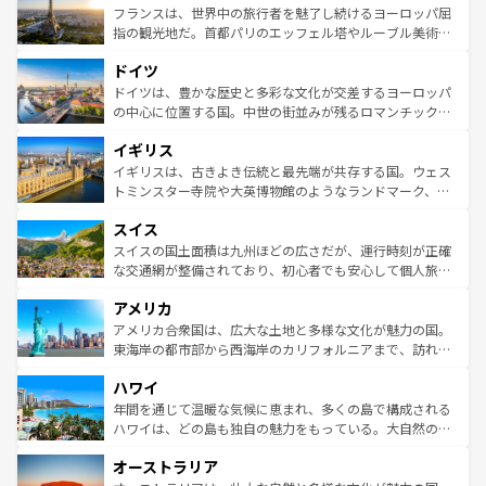
なお、新着のイタリア情報は
コンテンツ一覧
を参照してほ
れる闘牛、そして美味しいタパスが生活の一部となってい
フランスは、世界中の旅行者を魅了し続けるヨーロッパ屈
しい。
る。首都マドリードの洗練された雰囲気や、バルセロナの
指の観光地だ。首都パリのエッフェル塔やルーブル美術館
アートに溢れた街角から、地方では古代ローマ遺跡や中世
といった象徴的なスポットから、田舎町の古風な美しさま
ドイツ
の城塞都市、穏やかなビーチリゾートまで多彩な表情を見
で、幅広い魅力が詰まっている。華麗な宮殿、歴史的な大
せる。地方によって風土や気候が異なるスペインはその個
聖堂、美しいビーチ、そして豊かな自然が、訪れる者を心
ドイツは、豊かな歴史と多彩な文化が交差するヨーロッパ
性で訪れる人を魅了する。 なお、新着のスペイン情報は
コ
から魅了する。また、フランスは美食の国としても知ら
の中心に位置する国。中世の街並みが残るロマンチック街
ンテンツ一覧
を参照してほしい。
れ、フランス料理はユネスコ無形文化遺産にも登録されて
道から、未来を先取りするようなモダンな都市まで多様な
イギリス
いる。シャンパンの発祥地であるランス、プロヴァンスの
顔を持つこの国は、どこを歩いても飽きることがない。ベ
香り高いラベンダー畑など、多彩な楽しみ方が可能だ。さ
ルリンの文化的活気、バイエルン州のアルプスの絶景、そ
イギリスは、古きよき伝統と最先端が共存する国。ウェス
らに、パリ以外の地域にも魅力が溢れており、どの街角に
してライン川沿いのワイン畑といった風景は必見。ビール
トミンスター寺院や大英博物館のようなランドマーク、歴
も豊かな歴史と文化が息づいている。パリ以外の個性あふ
とソーセージを味わいながら地元の人と過ごす楽しい時間
史ある大学都市、美しい丘陵地帯や牧歌的な風景など、エ
れる地方に足を運ぶとそれぞれで全く異なる文化を体験で
スイス
は、お酒好きな人にはぜひ体験してほしい。 なお、新着の
リアごとに異なる魅力がある。また、優雅なアフタヌーン
きるだろう。 なお、新着のフランス情報は
コンテンツ一覧
ドイツ情報は
コンテンツ一覧
を参照してほしい。
ティー、ビール好きにはたまらない英国パブ、サッカー観
スイスの国土面積は九州ほどの広さだが、運行時刻が正確
を参照してほしい。
戦など、本場だからこそできる体験も豊富。イギリスを旅
な交通網が整備されており、初心者でも安心して個人旅行
して楽しみつくそう。 なお、新着のイギリス情報は
コンテ
を楽しめる。日本同様に時刻表どおりの旅が可能だ。中世
アメリカ
ンツ一覧
を参照してほしい。
の建物がそのまま残る町や、スイスならではのユニークな
博物館もあり、アルプス観光だけでなく町歩きも満喫する
アメリカ合衆国は、広大な土地と多様な文化が魅力の国。
ことができる。国民の所得が高いため物価も高いが、旅行
東海岸の都市部から西海岸のカリフォルニアまで、訪れる
者向けの交通パス提供のサービスもあり、うまく活用すれ
場所ごとに異なる風景と体験が待っている。ニューヨーク
ハワイ
ば市内交通費無料で観光を楽しむこともできる。 なお、新
のような巨大都市は、観光、ショッピング、エンターテイ
着のスイス情報は
コンテンツ一覧
を参照してほしい。
ンメントが詰まった刺激的なスポットだ。一方、アメリカ
年間を通じて温暖な気候に恵まれ、多くの島で構成される
西部には大自然が広がり、グランドキャニオンやイエロー
ハワイは、どの島も独自の魅力をもっている。大自然の神
ストーン国立公園といった絶景が堪能できる。さらに、南
秘を感じたいなら、火山が生み出した壮大な景観を誇るハ
オーストラリア
部のニューオーリンズでは、音楽と美食が融合した独特の
ワイ島は見逃せない。また、定番の観光地といえばオアフ
文化が魅力。旅行者はアメリカの各地域で異なる魅力を楽