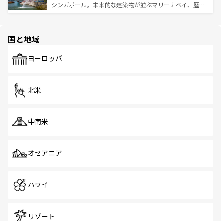
た文化、そして多様な観光資源が、訪れる旅人を魅了し続
うな絶景から文化的な体験まで、香港を存分に楽しみ尽く
シンガポール。未来的な建築物が並ぶマリーナベイ、歴史
ける。 なお、新着のタイ情報は
コンテンツ一覧
を参照して
そう。 なお、新着の香港情報は
コンテンツ一覧
を参照して
と伝統を感じられるエスニックタウン、多数の緑豊かな公
ほしい。
ほしい。
園や自然保護区など、自然が調和した近代的な景観と文化
の多様性あふれるカラフルな町は、どこを歩いても新しい
国と地域
発見がある。さらに、治安のよさや充実した公共交通機関
も、旅行者にとっては魅力的なポイント。グルメも豊富
で、ホーカーズは地元の風情を楽しめる外せないスポット
ヨーロッパ
だ。訪れる人を飽きさせないシンガポールで、多様な魅力
を体感しよう。 なお、新着のシンガポール情報は
コンテン
ツ一覧
を参照してほしい。
北米
中南米
オセアニア
ハワイ
リゾート