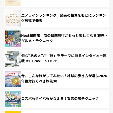
エアラインランキング 読者の投票をもとにランキン
グ形式で発表
Next韓国旅 次の韓国旅行がもっと楽しくなる 旅先・
グルメ・テクニック
旬な“あの人”が「旅」をテーマに語るインタビュー連
載 MY TRAVEL STORY
今、こんな旅がしてみたい！地球の歩き方が選ぶ2026
年絶対行くべき旅先30
コスパもタイパもかなえる！賢者の旅テクニック