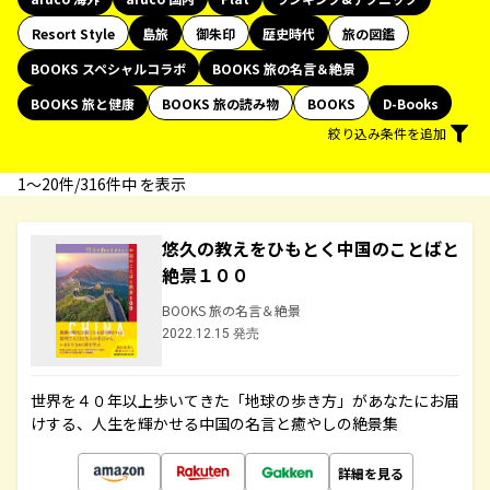
Resort Style
島旅
御朱印
歴史時代
旅の図鑑
BOOKS スペシャルコラボ
BOOKS 旅の名言＆絶景
BOOKS 旅と健康
BOOKS 旅の読み物
BOOKS
D-Books
絞り込み条件を追加
1〜20件/316件中 を表示
悠久の教えをひもとく中国のことばと
絶景１００
BOOKS 旅の名言＆絶景
2022.12.15 発売
世界を４０年以上歩いてきた「地球の歩き方」があなたにお届
けする、人生を輝かせる中国の名言と癒やしの絶景集
詳細を見る