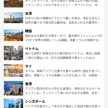
島だが、静かな自然を求めるならマウイ島やカウアイ島が
オーストラリアは、壮大な自然と多様な文化が魅力の国。
しみながら、その多様性と豊かな歴史を感じることができ
おすすめ。エメラルドグリーンに輝く海をはじめ、豊かな
シドニーのシンボルであるシドニー・オペラハウス、オー
るだろう。車でのロードトリップや列車の旅も、アメリカ
文化や歴史が息づいている。「アロハスピリット」と呼ば
ストラリア東海岸北部に広がる大サンゴ礁地帯グレートバ
ならではの贅沢な旅のスタイルだ。 なお、新着のアメリカ
台湾
れるおもてなしの心で訪れる人々を迎えてくれるハワイの
リアリーフや大陸中央部にそびえるウルル（エアーズロッ
情報は
コンテンツ一覧
を参照してほしい。
人々、おいしいローカルフードやハワイアンミュージッ
ク）、タスマニアの美しい原生林やケアンズの熱帯雨林な
日本から約４時間ほどでたどり着く台湾は、多彩な文化と
ク、伝統的なフラダンスなど、すべてがハワイの魅力を彩
ど、見どころがたくさん。また、カフェやワイン、オージ
自然が織りなす魅力的な観光地。活気あふれる大都市の台
っている。訪れるたびに新しい発見と感動が待っているハ
ービーフなどの食文化も豊かで、美味しいものであふれて
北やノスタルジックな町並みが人気な九份（ジォウフェ
ワイを、存分に味わってほしい。 なお、新着のハワイ情報
韓国
いる。アクティビティも充実しており、サーフィンやダイ
ン）、静ひつな山岳地帯である台湾東部など、都市の喧騒
は
コンテンツ一覧
を参照してほしい。
ビング、ハイキングなど、アウトドア好きにはたまらな
と山間の静けさが共存しており、訪れる人に新しい発見と
歴史ある王朝文化が残る一方で、最先端のファッションやK
い。オーストラリアの多彩な魅力を存分に味わいつくそ
驚きをもたらしてくれる。また、奥深い台湾の食文化も魅
-POPで世界を席巻している韓国。首都ソウルの宮殿や伝統
う。 なお、新着のオーストラリア情報は
コンテンツ一覧
を
力で、夜市などの屋台グルメから高級料理、ヘルシーで美
家屋が並ぶエリアでは韓国の歴史と文化に浸ることがで
参照してほしい。
ベトナム
容にもいいと評判のスイーツなど、バラエティ豊かな料理
き、地方に足を延ばせば四季折々の自然美を楽しむことが
が味わえる。 なお、新着の台湾情報は
コンテンツ一覧
を参
できる。そして、キムチや焼肉、絶品のストリートフード
豊かな自然と多様な文化が魅力的なベトナム。南北に細長
照してほしい。
まで、さまざまな韓国料理が待っている。夜には、韓国な
く伸びる国土には、広大な田園風景や青々とした山々、世
らではのナイトライフも堪能できる。あたたかいホスピタ
界遺産に登録された壮大な自然景観が点在し、都市部では
タイ
リティに包まれながら、韓国の多彩な魅力を心ゆくまで味
急速な発展と共に伝統が息づく。ハノイの古い町並みやホ
わってみてほしい。 なお、新着の韓国情報は
コンテンツ一
ーチミン市のフランス統治時代の建物も、独特の雰囲気を
タイは、東南アジアに位置する豊かな自然と歴史が息づく
覧
を参照してほしい。
醸し出している。また、バラエティの豊かさとおいしさで
国だ。首都バンコクは高層ビルが立ち並ぶ一方、伝統的な
世界中の食通を魅了してやまないベトナム料理も魅力のひ
寺院や市場がいたるところに点在し、古きよき文化と現代
香港
とつ。フォーやバインミー、ベトナムコーヒーなどは、ぜ
の活気が交差している。北部ではチェンマイなどの山岳地
ひ現地で味わいたい。どの地域を訪れてもあたたかい人々
帯で自然と触れ合い、南部ではプーケットやクラビの美し
アジアと西洋の文化が交わる香港は、特有のエネルギーを
が旅行者を迎えてくれるので、きっと忘れられない旅にな
いビーチでリゾート気分を楽しむことができる。タイ料理
もっている。ヴィクトリア湾に広がる壮大な景色、近未来
るはずだ。 なお、新着のベトナム情報は
コンテンツ一覧
を
は世界的に有名で、屋台から高級レストランまで味覚を刺
的なアートスポット、そして歴史と現代が融合した町並
参照してほしい。
シンガポール
激する。気候は一年中温暖で、どの季節にも異なる楽しみ
み、どこを訪れても感動するはず。観光スポットが密集し
が待っている。親しみやすいタイの人々、仏教を中心とし
ており、効率よく見どころを回れるのも魅力。息をのむよ
アジアの交差点として多文化が融合した独自の魅力を放つ