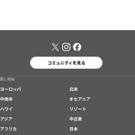
コミュニティを見る
国と地域
ヨーロッパ
北米
中南米
オセアニア
ハワイ
リゾート
アジア
中近東
アフリカ
日本