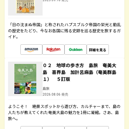
2025.09.18 発売
「日の沈まぬ帝国」と称されたハプスブルク帝国の栄光と動乱
の歴史をたどり、今なお各国に残る史跡を巡る歴史を旅するガ
イド。
詳細を見る
０２ 地球の歩き方 島旅 奄美大
島 喜界島 加計呂麻島（奄美群島
１） ５訂版
島旅
2026.08.06 発売
ようこそ！ 絶景スポットから遊び方、カルチャーまで、島の
人たちが教えてくれた奄美大島の魅力を1冊に凝縮。さあ、島
旅へ。