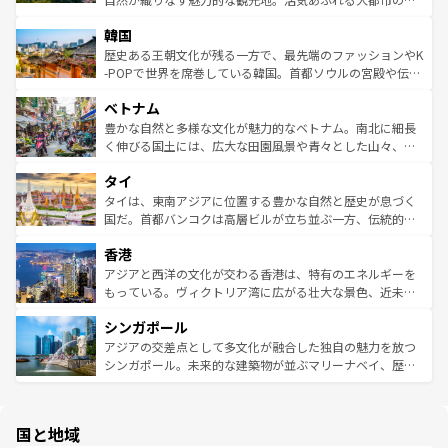
っている。訪れるたびに新しい発見と感動が待っているハ
ービーフなどの食文化も豊かで、美味しいものであふれて
北やノスタルジックな町並みが人気な九份（ジォウフェ
ワイを、存分に味わってほしい。 なお、新着のハワイ情報
韓国
いる。アクティビティも充実しており、サーフィンやダイ
ン）、静ひつな山岳地帯である台湾東部など、都市の喧騒
は
コンテンツ一覧
を参照してほしい。
ビング、ハイキングなど、アウトドア好きにはたまらな
と山間の静けさが共存しており、訪れる人に新しい発見と
歴史ある王朝文化が残る一方で、最先端のファッションやK
い。オーストラリアの多彩な魅力を存分に味わいつくそ
驚きをもたらしてくれる。また、奥深い台湾の食文化も魅
-POPで世界を席巻している韓国。首都ソウルの宮殿や伝統
う。 なお、新着のオーストラリア情報は
コンテンツ一覧
を
力で、夜市などの屋台グルメから高級料理、ヘルシーで美
家屋が並ぶエリアでは韓国の歴史と文化に浸ることがで
参照してほしい。
ベトナム
容にもいいと評判のスイーツなど、バラエティ豊かな料理
き、地方に足を延ばせば四季折々の自然美を楽しむことが
が味わえる。 なお、新着の台湾情報は
コンテンツ一覧
を参
できる。そして、キムチや焼肉、絶品のストリートフード
豊かな自然と多様な文化が魅力的なベトナム。南北に細長
照してほしい。
まで、さまざまな韓国料理が待っている。夜には、韓国な
く伸びる国土には、広大な田園風景や青々とした山々、世
らではのナイトライフも堪能できる。あたたかいホスピタ
界遺産に登録された壮大な自然景観が点在し、都市部では
タイ
リティに包まれながら、韓国の多彩な魅力を心ゆくまで味
急速な発展と共に伝統が息づく。ハノイの古い町並みやホ
わってみてほしい。 なお、新着の韓国情報は
コンテンツ一
ーチミン市のフランス統治時代の建物も、独特の雰囲気を
タイは、東南アジアに位置する豊かな自然と歴史が息づく
覧
を参照してほしい。
醸し出している。また、バラエティの豊かさとおいしさで
国だ。首都バンコクは高層ビルが立ち並ぶ一方、伝統的な
世界中の食通を魅了してやまないベトナム料理も魅力のひ
寺院や市場がいたるところに点在し、古きよき文化と現代
香港
とつ。フォーやバインミー、ベトナムコーヒーなどは、ぜ
の活気が交差している。北部ではチェンマイなどの山岳地
ひ現地で味わいたい。どの地域を訪れてもあたたかい人々
帯で自然と触れ合い、南部ではプーケットやクラビの美し
アジアと西洋の文化が交わる香港は、特有のエネルギーを
が旅行者を迎えてくれるので、きっと忘れられない旅にな
いビーチでリゾート気分を楽しむことができる。タイ料理
もっている。ヴィクトリア湾に広がる壮大な景色、近未来
るはずだ。 なお、新着のベトナム情報は
コンテンツ一覧
を
は世界的に有名で、屋台から高級レストランまで味覚を刺
的なアートスポット、そして歴史と現代が融合した町並
参照してほしい。
シンガポール
激する。気候は一年中温暖で、どの季節にも異なる楽しみ
み、どこを訪れても感動するはず。観光スポットが密集し
が待っている。親しみやすいタイの人々、仏教を中心とし
ており、効率よく見どころを回れるのも魅力。息をのむよ
アジアの交差点として多文化が融合した独自の魅力を放つ
た文化、そして多様な観光資源が、訪れる旅人を魅了し続
うな絶景から文化的な体験まで、香港を存分に楽しみ尽く
シンガポール。未来的な建築物が並ぶマリーナベイ、歴史
ける。 なお、新着のタイ情報は
コンテンツ一覧
を参照して
そう。 なお、新着の香港情報は
コンテンツ一覧
を参照して
と伝統を感じられるエスニックタウン、多数の緑豊かな公
ほしい。
ほしい。
園や自然保護区など、自然が調和した近代的な景観と文化
の多様性あふれるカラフルな町は、どこを歩いても新しい
国と地域
発見がある。さらに、治安のよさや充実した公共交通機関