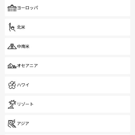
も、旅行者にとっては魅力的なポイント。グルメも豊富
で、ホーカーズは地元の風情を楽しめる外せないスポット
ヨーロッパ
だ。訪れる人を飽きさせないシンガポールで、多様な魅力
を体感しよう。 なお、新着のシンガポール情報は
コンテン
ツ一覧
を参照してほしい。
北米
中南米
オセアニア
ハワイ
リゾート
アジア