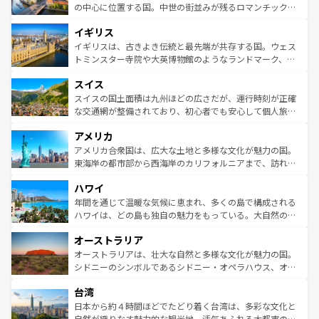
ンテンツ一覧
を参照してほしい。
から魅了する。また、フランスは美食の国としても知ら
の中心に位置する国。中世の街並みが残るロマンチック街
れ、フランス料理はユネスコ無形文化遺産にも登録されて
道から、未来を先取りするようなモダンな都市まで多様な
イギリス
いる。シャンパンの発祥地であるランス、プロヴァンスの
顔を持つこの国は、どこを歩いても飽きることがない。ベ
香り高いラベンダー畑など、多彩な楽しみ方が可能だ。さ
ルリンの文化的活気、バイエルン州のアルプスの絶景、そ
イギリスは、古きよき伝統と最先端が共存する国。ウェス
らに、パリ以外の地域にも魅力が溢れており、どの街角に
してライン川沿いのワイン畑といった風景は必見。ビール
トミンスター寺院や大英博物館のようなランドマーク、歴
も豊かな歴史と文化が息づいている。パリ以外の個性あふ
とソーセージを味わいながら地元の人と過ごす楽しい時間
史ある大学都市、美しい丘陵地帯や牧歌的な風景など、エ
れる地方に足を運ぶとそれぞれで全く異なる文化を体験で
スイス
は、お酒好きな人にはぜひ体験してほしい。 なお、新着の
リアごとに異なる魅力がある。また、優雅なアフタヌーン
きるだろう。 なお、新着のフランス情報は
コンテンツ一覧
ドイツ情報は
コンテンツ一覧
を参照してほしい。
ティー、ビール好きにはたまらない英国パブ、サッカー観
スイスの国土面積は九州ほどの広さだが、運行時刻が正確
を参照してほしい。
戦など、本場だからこそできる体験も豊富。イギリスを旅
な交通網が整備されており、初心者でも安心して個人旅行
して楽しみつくそう。 なお、新着のイギリス情報は
コンテ
を楽しめる。日本同様に時刻表どおりの旅が可能だ。中世
アメリカ
ンツ一覧
を参照してほしい。
の建物がそのまま残る町や、スイスならではのユニークな
博物館もあり、アルプス観光だけでなく町歩きも満喫する
アメリカ合衆国は、広大な土地と多様な文化が魅力の国。
ことができる。国民の所得が高いため物価も高いが、旅行
東海岸の都市部から西海岸のカリフォルニアまで、訪れる
者向けの交通パス提供のサービスもあり、うまく活用すれ
場所ごとに異なる風景と体験が待っている。ニューヨーク
ハワイ
ば市内交通費無料で観光を楽しむこともできる。 なお、新
のような巨大都市は、観光、ショッピング、エンターテイ
着のスイス情報は
コンテンツ一覧
を参照してほしい。
ンメントが詰まった刺激的なスポットだ。一方、アメリカ
年間を通じて温暖な気候に恵まれ、多くの島で構成される
西部には大自然が広がり、グランドキャニオンやイエロー
ハワイは、どの島も独自の魅力をもっている。大自然の神
ストーン国立公園といった絶景が堪能できる。さらに、南
秘を感じたいなら、火山が生み出した壮大な景観を誇るハ
オーストラリア
部のニューオーリンズでは、音楽と美食が融合した独特の
ワイ島は見逃せない。また、定番の観光地といえばオアフ
文化が魅力。旅行者はアメリカの各地域で異なる魅力を楽
島だが、静かな自然を求めるならマウイ島やカウアイ島が
オーストラリアは、壮大な自然と多様な文化が魅力の国。
しみながら、その多様性と豊かな歴史を感じることができ
おすすめ。エメラルドグリーンに輝く海をはじめ、豊かな
シドニーのシンボルであるシドニー・オペラハウス、オー
るだろう。車でのロードトリップや列車の旅も、アメリカ
文化や歴史が息づいている。「アロハスピリット」と呼ば
ストラリア東海岸北部に広がる大サンゴ礁地帯グレートバ
ならではの贅沢な旅のスタイルだ。 なお、新着のアメリカ
台湾
れるおもてなしの心で訪れる人々を迎えてくれるハワイの
リアリーフや大陸中央部にそびえるウルル（エアーズロッ
情報は
コンテンツ一覧
を参照してほしい。
人々、おいしいローカルフードやハワイアンミュージッ
ク）、タスマニアの美しい原生林やケアンズの熱帯雨林な
日本から約４時間ほどでたどり着く台湾は、多彩な文化と
ク、伝統的なフラダンスなど、すべてがハワイの魅力を彩
ど、見どころがたくさん。また、カフェやワイン、オージ
自然が織りなす魅力的な観光地。活気あふれる大都市の台