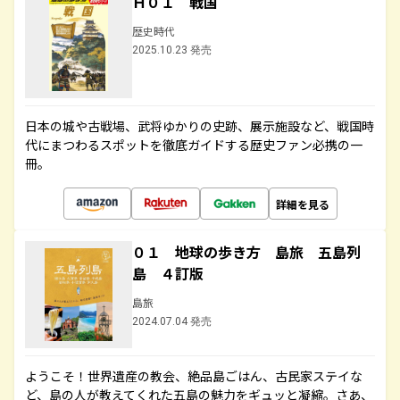
Ｈ０１ 戦国
歴史時代
2025.10.23 発売
日本の城や古戦場、武将ゆかりの史跡、展示施設など、戦国時
代にまつわるスポットを徹底ガイドする歴史ファン必携の一
冊。
詳細を見る
０１ 地球の歩き方 島旅 五島列
島 ４訂版
島旅
2024.07.04 発売
ようこそ！世界遺産の教会、絶品島ごはん、古民家ステイな
ど、島の人が教えてくれた五島の魅力をギュッと凝縮。さあ、