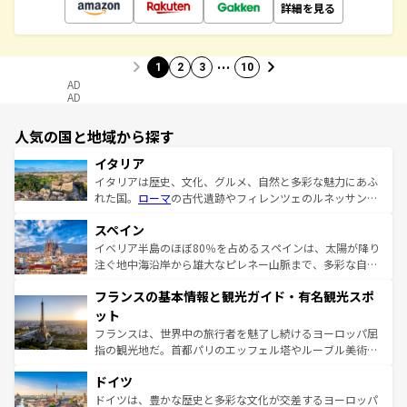
詳細を見る
…
1
2
3
10
AD
AD
人気の国と地域から探す
イタリア
イタリアは歴史、文化、グルメ、自然と多彩な魅力にあふ
れた国。
ローマ
の古代遺跡やフィレンツェのルネッサンス
美術、ヴェネツィアの運河など、歴史あるスポットはもち
スペイン
ろん、トスカーナの美しい田園風景やアマルフィ海岸の絶
景など、自然景観も見逃せない。観光の合間には、本場の
イベリア半島のほぼ80％を占めるスペインは、太陽が降り
ピザやパスタなど、絶品のイタリア料理を堪能することも
注ぐ地中海沿岸から雄大なピレネー山脈まで、多彩な自然
できる。朝目覚めてから夜眠るまで、すべての瞬間を楽し
と文化が詰まったヨーロッパ屈指の旅行先だ。多様な地域
フランスの基本情報と観光ガイド・有名観光スポ
ませてくれるイタリアで、忘れられない旅をしてみよう！
文化が根付くこの国では、情熱的なフラメンコ、熱気あふ
なお、新着のイタリア情報は
コンテンツ一覧
を参照してほ
れる闘牛、そして美味しいタパスが生活の一部となってい
ット
しい。
る。首都マドリードの洗練された雰囲気や、バルセロナの
フランスは、世界中の旅行者を魅了し続けるヨーロッパ屈
アートに溢れた街角から、地方では古代ローマ遺跡や中世
指の観光地だ。首都パリのエッフェル塔やルーブル美術館
の城塞都市、穏やかなビーチリゾートまで多彩な表情を見
といった象徴的なスポットから、田舎町の古風な美しさま
せる。地方によって風土や気候が異なるスペインはその個
ドイツ
で、幅広い魅力が詰まっている。華麗な宮殿、歴史的な大
性で訪れる人を魅了する。 なお、新着のスペイン情報は
コ
聖堂、美しいビーチ、そして豊かな自然が、訪れる者を心
ドイツは、豊かな歴史と多彩な文化が交差するヨーロッパ