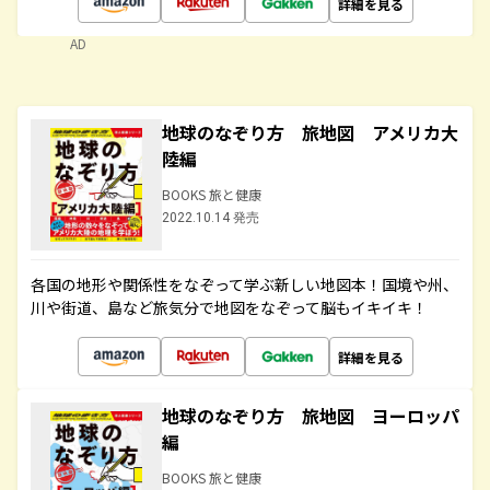
詳細を見る
AD
地球のなぞり方 旅地図 アメリカ大
陸編
BOOKS 旅と健康
2022.10.14 発売
各国の地形や関係性をなぞって学ぶ新しい地図本！国境や州、
川や街道、島など旅気分で地図をなぞって脳もイキイキ！
詳細を見る
地球のなぞり方 旅地図 ヨーロッパ
編
BOOKS 旅と健康