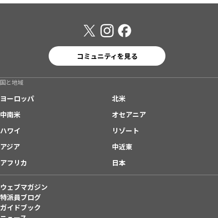
コミュニティを見る
国と地域
ヨーロッパ
北米
中南米
オセアニア
ハワイ
リゾート
アジア
中近東
アフリカ
日本
ウェブマガジン
特派員ブログ
ガイドブック
ニュース