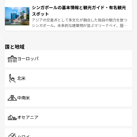
るはずだ。 なお、新着のベトナム情報は
コンテンツ一覧
を
は世界的に有名で、屋台から高級レストランまで味覚を刺
的なアートスポット、そして歴史と現代が融合した町並
参照してほしい。
シンガポールの基本情報と観光ガイド・有名観光
激する。気候は一年中温暖で、どの季節にも異なる楽しみ
み、どこを訪れても感動するはず。観光スポットが密集し
が待っている。親しみやすいタイの人々、仏教を中心とし
ており、効率よく見どころを回れるのも魅力。息をのむよ
スポット
た文化、そして多様な観光資源が、訪れる旅人を魅了し続
うな絶景から文化的な体験まで、香港を存分に楽しみ尽く
アジアの交差点として多文化が融合した独自の魅力を放つ
ける。 なお、新着のタイ情報は
コンテンツ一覧
を参照して
そう。 なお、新着の香港情報は
コンテンツ一覧
を参照して
シンガポール。未来的な建築物が並ぶマリーナベイ、歴史
ほしい。
ほしい。
と伝統を感じられるエスニックタウン、多数の緑豊かな公
園や自然保護区など、自然が調和した近代的な景観と文化
の多様性あふれるカラフルな町は、どこを歩いても新しい
国と地域
発見がある。さらに、治安のよさや充実した公共交通機関
も、旅行者にとっては魅力的なポイント。グルメも豊富
で、ホーカーズは地元の風情を楽しめる外せないスポット
ヨーロッパ
だ。訪れる人を飽きさせないシンガポールで、多様な魅力
を体感しよう。 なお、新着のシンガポール情報は
コンテン
ツ一覧
を参照してほしい。
北米
中南米
オセアニア