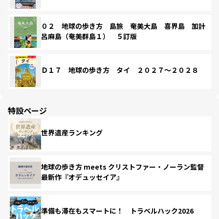
０２ 地球の歩き方 島旅 奄美大島 喜界島 加計
呂麻島（奄美群島１） ５訂版
Ｄ１７ 地球の歩き方 タイ ２０２７～２０２８
特設ページ
世界遺産ランキング
地球の歩き方 meets クリストファー・ノーラン監督
最新作『オデュッセイア』
準備も滞在もスマートに！ トラベルハック2026