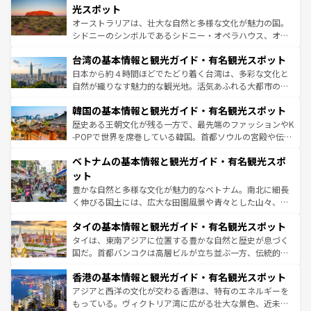
しみながら、その多様性と豊かな歴史を感じることができ
島だが、静かな自然を求めるならマウイ島やカウアイ島が
光スポット
るだろう。車でのロードトリップや列車の旅も、アメリカ
おすすめ。エメラルドグリーンに輝く海をはじめ、豊かな
オーストラリアは、壮大な自然と多様な文化が魅力の国。
ならではの贅沢な旅のスタイルだ。 なお、新着のアメリカ
文化や歴史が息づいている。「アロハスピリット」と呼ば
シドニーのシンボルであるシドニー・オペラハウス、オー
情報は
コンテンツ一覧
を参照してほしい。
れるおもてなしの心で訪れる人々を迎えてくれるハワイの
ストラリア東海岸北部に広がる大サンゴ礁地帯グレートバ
人々、おいしいローカルフードやハワイアンミュージッ
台湾の基本情報と観光ガイド・有名観光スポット
リアリーフや大陸中央部にそびえるウルル（エアーズロッ
ク、伝統的なフラダンスなど、すべてがハワイの魅力を彩
ク）、タスマニアの美しい原生林やケアンズの熱帯雨林な
日本から約４時間ほどでたどり着く台湾は、多彩な文化と
っている。訪れるたびに新しい発見と感動が待っているハ
ど、見どころがたくさん。また、カフェやワイン、オージ
自然が織りなす魅力的な観光地。活気あふれる大都市の台
ワイを、存分に味わってほしい。 なお、新着のハワイ情報
ービーフなどの食文化も豊かで、美味しいものであふれて
北やノスタルジックな町並みが人気な九份（ジォウフェ
は
コンテンツ一覧
を参照してほしい。
韓国の基本情報と観光ガイド・有名観光スポット
いる。アクティビティも充実しており、サーフィンやダイ
ン）、静ひつな山岳地帯である台湾東部など、都市の喧騒
ビング、ハイキングなど、アウトドア好きにはたまらな
と山間の静けさが共存しており、訪れる人に新しい発見と
歴史ある王朝文化が残る一方で、最先端のファッションやK
い。オーストラリアの多彩な魅力を存分に味わいつくそ
驚きをもたらしてくれる。また、奥深い台湾の食文化も魅
-POPで世界を席巻している韓国。首都ソウルの宮殿や伝統
う。 なお、新着のオーストラリア情報は
コンテンツ一覧
を
力で、夜市などの屋台グルメから高級料理、ヘルシーで美
家屋が並ぶエリアでは韓国の歴史と文化に浸ることがで
参照してほしい。
ベトナムの基本情報と観光ガイド・有名観光スポ
容にもいいと評判のスイーツなど、バラエティ豊かな料理
き、地方に足を延ばせば四季折々の自然美を楽しむことが
が味わえる。 なお、新着の台湾情報は
コンテンツ一覧
を参
できる。そして、キムチや焼肉、絶品のストリートフード
ット
照してほしい。
まで、さまざまな韓国料理が待っている。夜には、韓国な
豊かな自然と多様な文化が魅力的なベトナム。南北に細長
らではのナイトライフも堪能できる。あたたかいホスピタ
く伸びる国土には、広大な田園風景や青々とした山々、世
リティに包まれながら、韓国の多彩な魅力を心ゆくまで味
界遺産に登録された壮大な自然景観が点在し、都市部では
わってみてほしい。 なお、新着の韓国情報は
コンテンツ一
タイの基本情報と観光ガイド・有名観光スポット
急速な発展と共に伝統が息づく。ハノイの古い町並みやホ
覧
を参照してほしい。
ーチミン市のフランス統治時代の建物も、独特の雰囲気を
タイは、東南アジアに位置する豊かな自然と歴史が息づく
醸し出している。また、バラエティの豊かさとおいしさで
国だ。首都バンコクは高層ビルが立ち並ぶ一方、伝統的な
世界中の食通を魅了してやまないベトナム料理も魅力のひ
寺院や市場がいたるところに点在し、古きよき文化と現代
香港の基本情報と観光ガイド・有名観光スポット
とつ。フォーやバインミー、ベトナムコーヒーなどは、ぜ
の活気が交差している。北部ではチェンマイなどの山岳地
ひ現地で味わいたい。どの地域を訪れてもあたたかい人々
帯で自然と触れ合い、南部ではプーケットやクラビの美し
アジアと西洋の文化が交わる香港は、特有のエネルギーを
が旅行者を迎えてくれるので、きっと忘れられない旅にな
いビーチでリゾート気分を楽しむことができる。タイ料理
もっている。ヴィクトリア湾に広がる壮大な景色、近未来