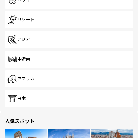
ハワイ
リゾート
アジア
中近東
アフリカ
日本
人気スポット