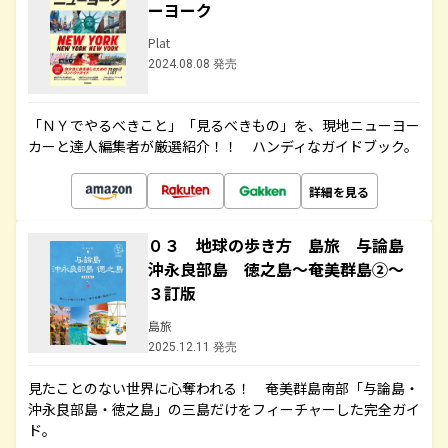
ーヨーク
Plat
2024.08.08 発売
「ＮＹでやるべきこと」「見るべきもの」を、現地ニューヨー
カーと達人編集者が厳選紹介！！ ハンディなガイドブック。
詳細を見る
０３ 地球の歩き方 島旅 与論島
沖永良部島 徳之島～奄美群島②～
３訂版
島旅
2025.12.11 発売
見たことのない世界に心奪われる！ 奄美群島南部「与論島・
沖永良部島・徳之島」の三島だけをフィーチャーした完全ガイ
ド。