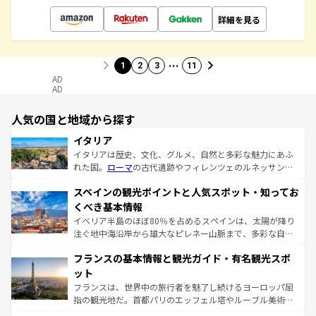
詳細を見る
…
1
2
3
11
AD
AD
人気の国と地域から探す
イタリア
イタリアは歴史、文化、グルメ、自然と多彩な魅力にあふ
れた国。
ローマ
の古代遺跡やフィレンツェのルネッサンス
美術、ヴェネツィアの運河など、歴史あるスポットはもち
スペインの観光ポイントと人気スポット・知ってお
ろん、トスカーナの美しい田園風景やアマルフィ海岸の絶
景など、自然景観も見逃せない。観光の合間には、本場の
くべき基本情報
ピザやパスタなど、絶品のイタリア料理を堪能することも
イベリア半島のほぼ80％を占めるスペインは、太陽が降り
できる。朝目覚めてから夜眠るまで、すべての瞬間を楽し
注ぐ地中海沿岸から雄大なピレネー山脈まで、多彩な自然
ませてくれるイタリアで、忘れられない旅をしてみよう！
と文化が詰まったヨーロッパ屈指の旅行先だ。多様な地域
なお、新着のイタリア情報は
コンテンツ一覧
を参照してほ
フランスの基本情報と観光ガイド・有名観光スポ
文化が根付くこの国では、情熱的なフラメンコ、熱気あふ
しい。
れる闘牛、そして美味しいタパスが生活の一部となってい
ット
る。首都マドリードの洗練された雰囲気や、バルセロナの
フランスは、世界中の旅行者を魅了し続けるヨーロッパ屈
アートに溢れた街角から、地方では古代ローマ遺跡や中世
指の観光地だ。首都パリのエッフェル塔やルーブル美術館
の城塞都市、穏やかなビーチリゾートまで多彩な表情を見
といった象徴的なスポットから、田舎町の古風な美しさま