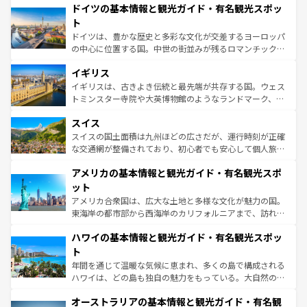
せる。地方によって風土や気候が異なるスペインはその個
ドイツの基本情報と観光ガイド・有名観光スポッ
で、幅広い魅力が詰まっている。華麗な宮殿、歴史的な大
性で訪れる人を魅了する。 なお、新着のスペイン情報は
コ
聖堂、美しいビーチ、そして豊かな自然が、訪れる者を心
ト
ンテンツ一覧
を参照してほしい。
から魅了する。また、フランスは美食の国としても知ら
ドイツは、豊かな歴史と多彩な文化が交差するヨーロッパ
れ、フランス料理はユネスコ無形文化遺産にも登録されて
の中心に位置する国。中世の街並みが残るロマンチック街
いる。シャンパンの発祥地であるランス、プロヴァンスの
道から、未来を先取りするようなモダンな都市まで多様な
香り高いラベンダー畑など、多彩な楽しみ方が可能だ。さ
イギリス
顔を持つこの国は、どこを歩いても飽きることがない。ベ
らに、パリ以外の地域にも魅力が溢れており、どの街角に
ルリンの文化的活気、バイエルン州のアルプスの絶景、そ
イギリスは、古きよき伝統と最先端が共存する国。ウェス
も豊かな歴史と文化が息づいている。パリ以外の個性あふ
してライン川沿いのワイン畑といった風景は必見。ビール
トミンスター寺院や大英博物館のようなランドマーク、歴
れる地方に足を運ぶとそれぞれで全く異なる文化を体験で
とソーセージを味わいながら地元の人と過ごす楽しい時間
史ある大学都市、美しい丘陵地帯や牧歌的な風景など、エ
きるだろう。 なお、新着のフランス情報は
コンテンツ一覧
スイス
は、お酒好きな人にはぜひ体験してほしい。 なお、新着の
リアごとに異なる魅力がある。また、優雅なアフタヌーン
を参照してほしい。
ドイツ情報は
コンテンツ一覧
を参照してほしい。
ティー、ビール好きにはたまらない英国パブ、サッカー観
スイスの国土面積は九州ほどの広さだが、運行時刻が正確
戦など、本場だからこそできる体験も豊富。イギリスを旅
な交通網が整備されており、初心者でも安心して個人旅行
して楽しみつくそう。 なお、新着のイギリス情報は
コンテ
を楽しめる。日本同様に時刻表どおりの旅が可能だ。中世
アメリカの基本情報と観光ガイド・有名観光スポ
ンツ一覧
を参照してほしい。
の建物がそのまま残る町や、スイスならではのユニークな
博物館もあり、アルプス観光だけでなく町歩きも満喫する
ット
ことができる。国民の所得が高いため物価も高いが、旅行
アメリカ合衆国は、広大な土地と多様な文化が魅力の国。
者向けの交通パス提供のサービスもあり、うまく活用すれ
東海岸の都市部から西海岸のカリフォルニアまで、訪れる
ば市内交通費無料で観光を楽しむこともできる。 なお、新
場所ごとに異なる風景と体験が待っている。ニューヨーク
着のスイス情報は
コンテンツ一覧
を参照してほしい。
ハワイの基本情報と観光ガイド・有名観光スポッ
のような巨大都市は、観光、ショッピング、エンターテイ
ンメントが詰まった刺激的なスポットだ。一方、アメリカ
ト
西部には大自然が広がり、グランドキャニオンやイエロー
年間を通じて温暖な気候に恵まれ、多くの島で構成される
ストーン国立公園といった絶景が堪能できる。さらに、南
ハワイは、どの島も独自の魅力をもっている。大自然の神
部のニューオーリンズでは、音楽と美食が融合した独特の
秘を感じたいなら、火山が生み出した壮大な景観を誇るハ
文化が魅力。旅行者はアメリカの各地域で異なる魅力を楽
オーストラリアの基本情報と観光ガイド・有名観
ワイ島は見逃せない。また、定番の観光地といえばオアフ