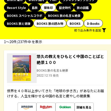
Resort Style
島旅
御朱印
歴史時代
旅の図鑑
BOOKS スペシャルコラボ
BOOKS 旅の名言＆絶景
BOOKS 旅と健康
BOOKS 旅の読み物
BOOKS
D-Books
絞り込み条件を追加
1〜20件/237件中 を表示
悠久の教えをひもとく中国のことばと
絶景１００
BOOKS 旅の名言＆絶景
2022.12.15 発売
世界を４０年以上歩いてきた「地球の歩き方」があなたにお届
けする、人生を輝かせる中国の名言と癒やしの絶景集
詳細を見る