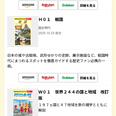
詳細を見る
Ｈ０１ 戦国
歴史時代
2025.10.23 発売
日本の城や古戦場、武将ゆかりの史跡、展示施設など、戦国時
代にまつわるスポットを徹底ガイドする歴史ファン必携の一
冊。
詳細を見る
Ｗ０１ 世界２４４の国と地域 改訂
版
１９７ヵ国と４７地域を旅の雑学とともに
解説