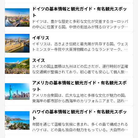
の城塞都市、穏やかなビーチリゾートまで多彩な表情を見
といった象徴的なスポットから、田舎町の古風な美しさま
せる。地方によって風土や気候が異なるスペインはその個
ドイツの基本情報と観光ガイド・有名観光スポッ
で、幅広い魅力が詰まっている。華麗な宮殿、歴史的な大
性で訪れる人を魅了する。 なお、新着のスペイン情報は
コ
聖堂、美しいビーチ、そして豊かな自然が、訪れる者を心
ト
ンテンツ一覧
を参照してほしい。
から魅了する。また、フランスは美食の国としても知ら
ドイツは、豊かな歴史と多彩な文化が交差するヨーロッパ
れ、フランス料理はユネスコ無形文化遺産にも登録されて
の中心に位置する国。中世の街並みが残るロマンチック街
いる。シャンパンの発祥地であるランス、プロヴァンスの
道から、未来を先取りするようなモダンな都市まで多様な
香り高いラベンダー畑など、多彩な楽しみ方が可能だ。さ
イギリス
顔を持つこの国は、どこを歩いても飽きることがない。ベ
らに、パリ以外の地域にも魅力が溢れており、どの街角に
ルリンの文化的活気、バイエルン州のアルプスの絶景、そ
イギリスは、古きよき伝統と最先端が共存する国。ウェス
も豊かな歴史と文化が息づいている。パリ以外の個性あふ
してライン川沿いのワイン畑といった風景は必見。ビール
トミンスター寺院や大英博物館のようなランドマーク、歴
れる地方に足を運ぶとそれぞれで全く異なる文化を体験で
とソーセージを味わいながら地元の人と過ごす楽しい時間
史ある大学都市、美しい丘陵地帯や牧歌的な風景など、エ
きるだろう。 なお、新着のフランス情報は
コンテンツ一覧
スイス
は、お酒好きな人にはぜひ体験してほしい。 なお、新着の
リアごとに異なる魅力がある。また、優雅なアフタヌーン
を参照してほしい。
ドイツ情報は
コンテンツ一覧
を参照してほしい。
ティー、ビール好きにはたまらない英国パブ、サッカー観
スイスの国土面積は九州ほどの広さだが、運行時刻が正確
戦など、本場だからこそできる体験も豊富。イギリスを旅
な交通網が整備されており、初心者でも安心して個人旅行
して楽しみつくそう。 なお、新着のイギリス情報は
コンテ
を楽しめる。日本同様に時刻表どおりの旅が可能だ。中世
アメリカの基本情報と観光ガイド・有名観光スポ
ンツ一覧
を参照してほしい。
の建物がそのまま残る町や、スイスならではのユニークな
博物館もあり、アルプス観光だけでなく町歩きも満喫する
ット
ことができる。国民の所得が高いため物価も高いが、旅行
アメリカ合衆国は、広大な土地と多様な文化が魅力の国。
者向けの交通パス提供のサービスもあり、うまく活用すれ
東海岸の都市部から西海岸のカリフォルニアまで、訪れる
ば市内交通費無料で観光を楽しむこともできる。 なお、新
場所ごとに異なる風景と体験が待っている。ニューヨーク
着のスイス情報は
コンテンツ一覧
を参照してほしい。
ハワイの基本情報と観光ガイド・有名観光スポッ
のような巨大都市は、観光、ショッピング、エンターテイ
ンメントが詰まった刺激的なスポットだ。一方、アメリカ
ト
西部には大自然が広がり、グランドキャニオンやイエロー
年間を通じて温暖な気候に恵まれ、多くの島で構成される
ストーン国立公園といった絶景が堪能できる。さらに、南
ハワイは、どの島も独自の魅力をもっている。大自然の神
部のニューオーリンズでは、音楽と美食が融合した独特の
秘を感じたいなら、火山が生み出した壮大な景観を誇るハ