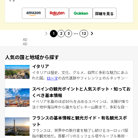
詳細を見る
…
1
2
3
12
AD
AD
人気の国と地域から探す
イタリア
イタリアは歴史、文化、グルメ、自然と多彩な魅力にあふ
れた国。
ローマ
の古代遺跡やフィレンツェのルネッサンス
美術、ヴェネツィアの運河など、歴史あるスポットはもち
スペインの観光ポイントと人気スポット・知ってお
ろん、トスカーナの美しい田園風景やアマルフィ海岸の絶
景など、自然景観も見逃せない。観光の合間には、本場の
くべき基本情報
ピザやパスタなど、絶品のイタリア料理を堪能することも
イベリア半島のほぼ80％を占めるスペインは、太陽が降り
できる。朝目覚めてから夜眠るまで、すべての瞬間を楽し
注ぐ地中海沿岸から雄大なピレネー山脈まで、多彩な自然
ませてくれるイタリアで、忘れられない旅をしてみよう！
と文化が詰まったヨーロッパ屈指の旅行先だ。多様な地域
なお、新着のイタリア情報は
コンテンツ一覧
を参照してほ
フランスの基本情報と観光ガイド・有名観光スポ
文化が根付くこの国では、情熱的なフラメンコ、熱気あふ
しい。
れる闘牛、そして美味しいタパスが生活の一部となってい
ット
る。首都マドリードの洗練された雰囲気や、バルセロナの
フランスは、世界中の旅行者を魅了し続けるヨーロッパ屈
アートに溢れた街角から、地方では古代ローマ遺跡や中世
指の観光地だ。首都パリのエッフェル塔やルーブル美術館