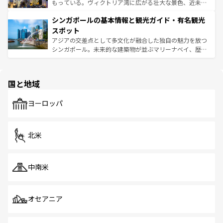
が旅行者を迎えてくれるので、きっと忘れられない旅にな
いビーチでリゾート気分を楽しむことができる。タイ料理
もっている。ヴィクトリア湾に広がる壮大な景色、近未来
るはずだ。 なお、新着のベトナム情報は
コンテンツ一覧
を
は世界的に有名で、屋台から高級レストランまで味覚を刺
的なアートスポット、そして歴史と現代が融合した町並
参照してほしい。
シンガポールの基本情報と観光ガイド・有名観光
激する。気候は一年中温暖で、どの季節にも異なる楽しみ
み、どこを訪れても感動するはず。観光スポットが密集し
が待っている。親しみやすいタイの人々、仏教を中心とし
ており、効率よく見どころを回れるのも魅力。息をのむよ
スポット
た文化、そして多様な観光資源が、訪れる旅人を魅了し続
うな絶景から文化的な体験まで、香港を存分に楽しみ尽く
アジアの交差点として多文化が融合した独自の魅力を放つ
ける。 なお、新着のタイ情報は
コンテンツ一覧
を参照して
そう。 なお、新着の香港情報は
コンテンツ一覧
を参照して
シンガポール。未来的な建築物が並ぶマリーナベイ、歴史
ほしい。
ほしい。
と伝統を感じられるエスニックタウン、多数の緑豊かな公
園や自然保護区など、自然が調和した近代的な景観と文化
の多様性あふれるカラフルな町は、どこを歩いても新しい
国と地域
発見がある。さらに、治安のよさや充実した公共交通機関
も、旅行者にとっては魅力的なポイント。グルメも豊富
で、ホーカーズは地元の風情を楽しめる外せないスポット
ヨーロッパ
だ。訪れる人を飽きさせないシンガポールで、多様な魅力
を体感しよう。 なお、新着のシンガポール情報は
コンテン
ツ一覧
を参照してほしい。
北米
中南米
オセアニア