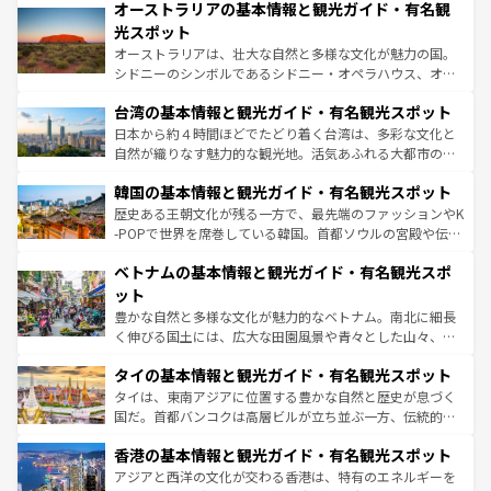
文化が魅力。旅行者はアメリカの各地域で異なる魅力を楽
オーストラリアの基本情報と観光ガイド・有名観
ワイ島は見逃せない。また、定番の観光地といえばオアフ
しみながら、その多様性と豊かな歴史を感じることができ
島だが、静かな自然を求めるならマウイ島やカウアイ島が
光スポット
るだろう。車でのロードトリップや列車の旅も、アメリカ
おすすめ。エメラルドグリーンに輝く海をはじめ、豊かな
オーストラリアは、壮大な自然と多様な文化が魅力の国。
ならではの贅沢な旅のスタイルだ。 なお、新着のアメリカ
文化や歴史が息づいている。「アロハスピリット」と呼ば
シドニーのシンボルであるシドニー・オペラハウス、オー
情報は
コンテンツ一覧
を参照してほしい。
れるおもてなしの心で訪れる人々を迎えてくれるハワイの
ストラリア東海岸北部に広がる大サンゴ礁地帯グレートバ
人々、おいしいローカルフードやハワイアンミュージッ
台湾の基本情報と観光ガイド・有名観光スポット
リアリーフや大陸中央部にそびえるウルル（エアーズロッ
ク、伝統的なフラダンスなど、すべてがハワイの魅力を彩
ク）、タスマニアの美しい原生林やケアンズの熱帯雨林な
日本から約４時間ほどでたどり着く台湾は、多彩な文化と
っている。訪れるたびに新しい発見と感動が待っているハ
ど、見どころがたくさん。また、カフェやワイン、オージ
自然が織りなす魅力的な観光地。活気あふれる大都市の台
ワイを、存分に味わってほしい。 なお、新着のハワイ情報
ービーフなどの食文化も豊かで、美味しいものであふれて
北やノスタルジックな町並みが人気な九份（ジォウフェ
は
コンテンツ一覧
を参照してほしい。
韓国の基本情報と観光ガイド・有名観光スポット
いる。アクティビティも充実しており、サーフィンやダイ
ン）、静ひつな山岳地帯である台湾東部など、都市の喧騒
ビング、ハイキングなど、アウトドア好きにはたまらな
と山間の静けさが共存しており、訪れる人に新しい発見と
歴史ある王朝文化が残る一方で、最先端のファッションやK
い。オーストラリアの多彩な魅力を存分に味わいつくそ
驚きをもたらしてくれる。また、奥深い台湾の食文化も魅
-POPで世界を席巻している韓国。首都ソウルの宮殿や伝統
う。 なお、新着のオーストラリア情報は
コンテンツ一覧
を
力で、夜市などの屋台グルメから高級料理、ヘルシーで美
家屋が並ぶエリアでは韓国の歴史と文化に浸ることがで
参照してほしい。
ベトナムの基本情報と観光ガイド・有名観光スポ
容にもいいと評判のスイーツなど、バラエティ豊かな料理
き、地方に足を延ばせば四季折々の自然美を楽しむことが
が味わえる。 なお、新着の台湾情報は
コンテンツ一覧
を参
できる。そして、キムチや焼肉、絶品のストリートフード
ット
照してほしい。
まで、さまざまな韓国料理が待っている。夜には、韓国な
豊かな自然と多様な文化が魅力的なベトナム。南北に細長
らではのナイトライフも堪能できる。あたたかいホスピタ
く伸びる国土には、広大な田園風景や青々とした山々、世
リティに包まれながら、韓国の多彩な魅力を心ゆくまで味
界遺産に登録された壮大な自然景観が点在し、都市部では
わってみてほしい。 なお、新着の韓国情報は
コンテンツ一
タイの基本情報と観光ガイド・有名観光スポット
急速な発展と共に伝統が息づく。ハノイの古い町並みやホ
覧
を参照してほしい。
ーチミン市のフランス統治時代の建物も、独特の雰囲気を
タイは、東南アジアに位置する豊かな自然と歴史が息づく
醸し出している。また、バラエティの豊かさとおいしさで
国だ。首都バンコクは高層ビルが立ち並ぶ一方、伝統的な
世界中の食通を魅了してやまないベトナム料理も魅力のひ
寺院や市場がいたるところに点在し、古きよき文化と現代
香港の基本情報と観光ガイド・有名観光スポット
とつ。フォーやバインミー、ベトナムコーヒーなどは、ぜ
の活気が交差している。北部ではチェンマイなどの山岳地
ひ現地で味わいたい。どの地域を訪れてもあたたかい人々
帯で自然と触れ合い、南部ではプーケットやクラビの美し
アジアと西洋の文化が交わる香港は、特有のエネルギーを