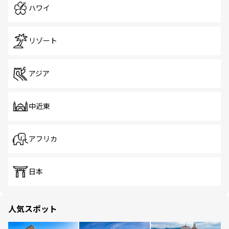
ハワイ
リゾート
アジア
中近東
アフリカ
日本
人気スポット