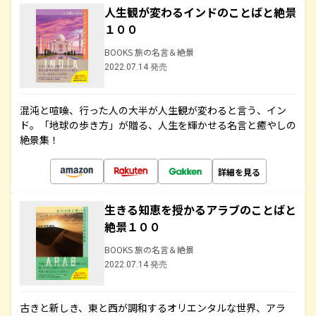
人生観が変わるインドのことばと絶景
１００
BOOKS 旅の名言＆絶景
2022.07.14 発売
混沌と喧噪、行った人の大半が人生観が変わると言う、イン
ド。「地球の歩き方」が贈る、人生を輝かせる名言と癒やしの
絶景集！
詳細を見る
生きる知恵を授かるアラブのことばと
絶景１００
BOOKS 旅の名言＆絶景
2022.07.14 発売
古きと新しき、東と西が調和するオリエンタルな世界、アラ