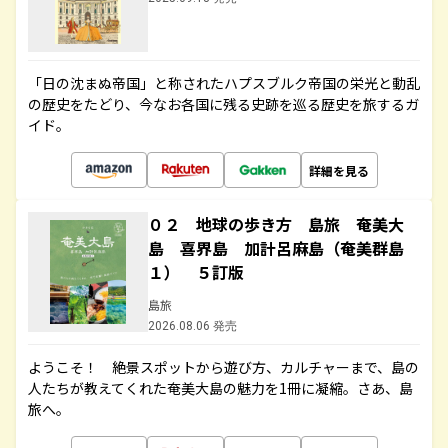
「日の沈まぬ帝国」と称されたハプスブルク帝国の栄光と動乱
の歴史をたどり、今なお各国に残る史跡を巡る歴史を旅するガ
イド。
詳細を見る
０２ 地球の歩き方 島旅 奄美大
島 喜界島 加計呂麻島（奄美群島
１） ５訂版
島旅
2026.08.06 発売
ようこそ！ 絶景スポットから遊び方、カルチャーまで、島の
人たちが教えてくれた奄美大島の魅力を1冊に凝縮。さあ、島
旅へ。