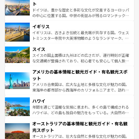
性で訪れる人を魅了する。 なお、新着のスペイン情報は
コ
聖堂、美しいビーチ、そして豊かな自然が、訪れる者を心
ト
ンテンツ一覧
を参照してほしい。
から魅了する。また、フランスは美食の国としても知ら
ドイツは、豊かな歴史と多彩な文化が交差するヨーロッパ
れ、フランス料理はユネスコ無形文化遺産にも登録されて
の中心に位置する国。中世の街並みが残るロマンチック街
いる。シャンパンの発祥地であるランス、プロヴァンスの
道から、未来を先取りするようなモダンな都市まで多様な
香り高いラベンダー畑など、多彩な楽しみ方が可能だ。さ
イギリス
顔を持つこの国は、どこを歩いても飽きることがない。ベ
らに、パリ以外の地域にも魅力が溢れており、どの街角に
ルリンの文化的活気、バイエルン州のアルプスの絶景、そ
イギリスは、古きよき伝統と最先端が共存する国。ウェス
も豊かな歴史と文化が息づいている。パリ以外の個性あふ
してライン川沿いのワイン畑といった風景は必見。ビール
トミンスター寺院や大英博物館のようなランドマーク、歴
れる地方に足を運ぶとそれぞれで全く異なる文化を体験で
とソーセージを味わいながら地元の人と過ごす楽しい時間
史ある大学都市、美しい丘陵地帯や牧歌的な風景など、エ
きるだろう。 なお、新着のフランス情報は
コンテンツ一覧
スイス
は、お酒好きな人にはぜひ体験してほしい。 なお、新着の
リアごとに異なる魅力がある。また、優雅なアフタヌーン
を参照してほしい。
ドイツ情報は
コンテンツ一覧
を参照してほしい。
ティー、ビール好きにはたまらない英国パブ、サッカー観
スイスの国土面積は九州ほどの広さだが、運行時刻が正確
戦など、本場だからこそできる体験も豊富。イギリスを旅
な交通網が整備されており、初心者でも安心して個人旅行
して楽しみつくそう。 なお、新着のイギリス情報は
コンテ
を楽しめる。日本同様に時刻表どおりの旅が可能だ。中世
アメリカの基本情報と観光ガイド・有名観光スポ
ンツ一覧
を参照してほしい。
の建物がそのまま残る町や、スイスならではのユニークな
博物館もあり、アルプス観光だけでなく町歩きも満喫する
ット
ことができる。国民の所得が高いため物価も高いが、旅行
アメリカ合衆国は、広大な土地と多様な文化が魅力の国。
者向けの交通パス提供のサービスもあり、うまく活用すれ
東海岸の都市部から西海岸のカリフォルニアまで、訪れる
ば市内交通費無料で観光を楽しむこともできる。 なお、新
場所ごとに異なる風景と体験が待っている。ニューヨーク
着のスイス情報は
コンテンツ一覧
を参照してほしい。
ハワイ
のような巨大都市は、観光、ショッピング、エンターテイ
ンメントが詰まった刺激的なスポットだ。一方、アメリカ
年間を通じて温暖な気候に恵まれ、多くの島で構成される
西部には大自然が広がり、グランドキャニオンやイエロー
ハワイは、どの島も独自の魅力をもっている。大自然の神
ストーン国立公園といった絶景が堪能できる。さらに、南
秘を感じたいなら、火山が生み出した壮大な景観を誇るハ
オーストラリアの基本情報と観光ガイド・有名観
部のニューオーリンズでは、音楽と美食が融合した独特の
ワイ島は見逃せない。また、定番の観光地といえばオアフ
文化が魅力。旅行者はアメリカの各地域で異なる魅力を楽
島だが、静かな自然を求めるならマウイ島やカウアイ島が
光スポット
しみながら、その多様性と豊かな歴史を感じることができ
おすすめ。エメラルドグリーンに輝く海をはじめ、豊かな
オーストラリアは、壮大な自然と多様な文化が魅力の国。