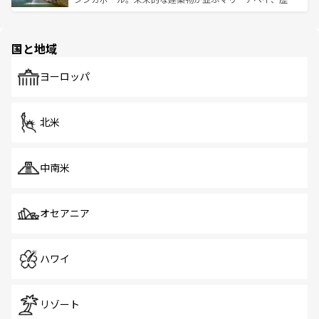
ける。 なお、新着のタイ情報は
コンテンツ一覧
を参照して
そう。 なお、新着の香港情報は
コンテンツ一覧
を参照して
と伝統を感じられるエスニックタウン、多数の緑豊かな公
ほしい。
ほしい。
園や自然保護区など、自然が調和した近代的な景観と文化
の多様性あふれるカラフルな町は、どこを歩いても新しい
国と地域
発見がある。さらに、治安のよさや充実した公共交通機関
も、旅行者にとっては魅力的なポイント。グルメも豊富
で、ホーカーズは地元の風情を楽しめる外せないスポット
ヨーロッパ
だ。訪れる人を飽きさせないシンガポールで、多様な魅力
を体感しよう。 なお、新着のシンガポール情報は
コンテン
ツ一覧
を参照してほしい。
北米
中南米
オセアニア
ハワイ
リゾート