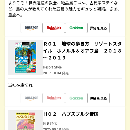
ようこそ！世界遺産の教会、絶品島ごはん、古民家ステイな
ど、島の人が教えてくれた五島の魅力をギュッと凝縮。さあ、
島旅へ。
詳細を見る
Ｒ０１ 地球の歩き方 リゾートスタ
イル ホノルル＆オアフ島 ２０１８
～２０１９
Resort Style
2017.10.04 発売
当社在庫切れ
詳細を見る
Ｈ０２ ハプスブルク帝国
歴史時代
2025.09.18 発売