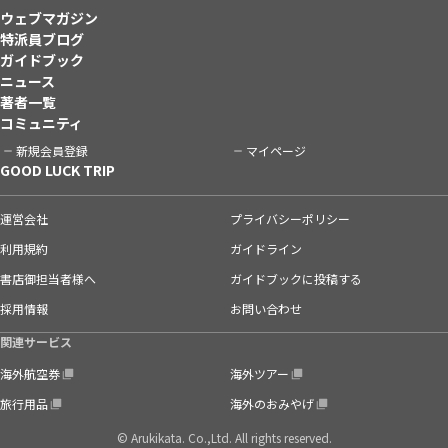
ウェブマガジン
特派員ブログ
ガイドブック
ニュース
著者一覧
コミュニティ
新規会員登録
マイページ
GOOD LUCK TRIP
運営会社
プライバシーポリシー
利用規約
ガイドライン
書店御担当者様へ
ガイドブックに投稿する
採用情報
お問い合わせ
関連サービス
海外航空券
海外ツアー
旅行用品
海外のおみやげ
© Arukikata. Co.,Ltd. All rights reserved.