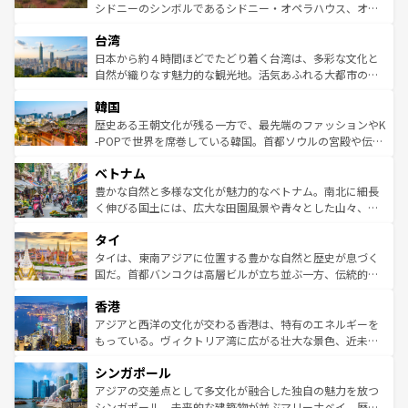
るだろう。車でのロードトリップや列車の旅も、アメリカ
文化や歴史が息づいている。「アロハスピリット」と呼ば
シドニーのシンボルであるシドニー・オペラハウス、オー
ならではの贅沢な旅のスタイルだ。 なお、新着のアメリカ
れるおもてなしの心で訪れる人々を迎えてくれるハワイの
ストラリア東海岸北部に広がる大サンゴ礁地帯グレートバ
情報は
コンテンツ一覧
を参照してほしい。
人々、おいしいローカルフードやハワイアンミュージッ
台湾
リアリーフや大陸中央部にそびえるウルル（エアーズロッ
ク、伝統的なフラダンスなど、すべてがハワイの魅力を彩
ク）、タスマニアの美しい原生林やケアンズの熱帯雨林な
日本から約４時間ほどでたどり着く台湾は、多彩な文化と
っている。訪れるたびに新しい発見と感動が待っているハ
ど、見どころがたくさん。また、カフェやワイン、オージ
自然が織りなす魅力的な観光地。活気あふれる大都市の台
ワイを、存分に味わってほしい。 なお、新着のハワイ情報
ービーフなどの食文化も豊かで、美味しいものであふれて
北やノスタルジックな町並みが人気な九份（ジォウフェ
は
コンテンツ一覧
を参照してほしい。
韓国
いる。アクティビティも充実しており、サーフィンやダイ
ン）、静ひつな山岳地帯である台湾東部など、都市の喧騒
ビング、ハイキングなど、アウトドア好きにはたまらな
と山間の静けさが共存しており、訪れる人に新しい発見と
歴史ある王朝文化が残る一方で、最先端のファッションやK
い。オーストラリアの多彩な魅力を存分に味わいつくそ
驚きをもたらしてくれる。また、奥深い台湾の食文化も魅
-POPで世界を席巻している韓国。首都ソウルの宮殿や伝統
う。 なお、新着のオーストラリア情報は
コンテンツ一覧
を
力で、夜市などの屋台グルメから高級料理、ヘルシーで美
家屋が並ぶエリアでは韓国の歴史と文化に浸ることがで
参照してほしい。
ベトナム
容にもいいと評判のスイーツなど、バラエティ豊かな料理
き、地方に足を延ばせば四季折々の自然美を楽しむことが
が味わえる。 なお、新着の台湾情報は
コンテンツ一覧
を参
できる。そして、キムチや焼肉、絶品のストリートフード
豊かな自然と多様な文化が魅力的なベトナム。南北に細長
照してほしい。
まで、さまざまな韓国料理が待っている。夜には、韓国な
く伸びる国土には、広大な田園風景や青々とした山々、世
らではのナイトライフも堪能できる。あたたかいホスピタ
界遺産に登録された壮大な自然景観が点在し、都市部では
タイ
リティに包まれながら、韓国の多彩な魅力を心ゆくまで味
急速な発展と共に伝統が息づく。ハノイの古い町並みやホ
わってみてほしい。 なお、新着の韓国情報は
コンテンツ一
ーチミン市のフランス統治時代の建物も、独特の雰囲気を
タイは、東南アジアに位置する豊かな自然と歴史が息づく
覧
を参照してほしい。
醸し出している。また、バラエティの豊かさとおいしさで
国だ。首都バンコクは高層ビルが立ち並ぶ一方、伝統的な
世界中の食通を魅了してやまないベトナム料理も魅力のひ
寺院や市場がいたるところに点在し、古きよき文化と現代
香港
とつ。フォーやバインミー、ベトナムコーヒーなどは、ぜ
の活気が交差している。北部ではチェンマイなどの山岳地
ひ現地で味わいたい。どの地域を訪れてもあたたかい人々
帯で自然と触れ合い、南部ではプーケットやクラビの美し
アジアと西洋の文化が交わる香港は、特有のエネルギーを
が旅行者を迎えてくれるので、きっと忘れられない旅にな
いビーチでリゾート気分を楽しむことができる。タイ料理
もっている。ヴィクトリア湾に広がる壮大な景色、近未来
るはずだ。 なお、新着のベトナム情報は
コンテンツ一覧
を
は世界的に有名で、屋台から高級レストランまで味覚を刺
的なアートスポット、そして歴史と現代が融合した町並
参照してほしい。
シンガポール
激する。気候は一年中温暖で、どの季節にも異なる楽しみ
み、どこを訪れても感動するはず。観光スポットが密集し
が待っている。親しみやすいタイの人々、仏教を中心とし
ており、効率よく見どころを回れるのも魅力。息をのむよ
アジアの交差点として多文化が融合した独自の魅力を放つ
た文化、そして多様な観光資源が、訪れる旅人を魅了し続
うな絶景から文化的な体験まで、香港を存分に楽しみ尽く
シンガポール。未来的な建築物が並ぶマリーナベイ、歴史