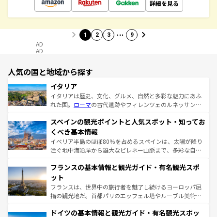
詳細を見る
…
1
2
3
9
AD
AD
人気の国と地域から探す
イタリア
イタリアは歴史、文化、グルメ、自然と多彩な魅力にあふ
れた国。
ローマ
の古代遺跡やフィレンツェのルネッサンス
美術、ヴェネツィアの運河など、歴史あるスポットはもち
スペインの観光ポイントと人気スポット・知ってお
ろん、トスカーナの美しい田園風景やアマルフィ海岸の絶
景など、自然景観も見逃せない。観光の合間には、本場の
くべき基本情報
ピザやパスタなど、絶品のイタリア料理を堪能することも
イベリア半島のほぼ80％を占めるスペインは、太陽が降り
できる。朝目覚めてから夜眠るまで、すべての瞬間を楽し
注ぐ地中海沿岸から雄大なピレネー山脈まで、多彩な自然
ませてくれるイタリアで、忘れられない旅をしてみよう！
と文化が詰まったヨーロッパ屈指の旅行先だ。多様な地域
なお、新着のイタリア情報は
コンテンツ一覧
を参照してほ
フランスの基本情報と観光ガイド・有名観光スポ
文化が根付くこの国では、情熱的なフラメンコ、熱気あふ
しい。
れる闘牛、そして美味しいタパスが生活の一部となってい
ット
る。首都マドリードの洗練された雰囲気や、バルセロナの
フランスは、世界中の旅行者を魅了し続けるヨーロッパ屈
アートに溢れた街角から、地方では古代ローマ遺跡や中世
指の観光地だ。首都パリのエッフェル塔やルーブル美術館
の城塞都市、穏やかなビーチリゾートまで多彩な表情を見
といった象徴的なスポットから、田舎町の古風な美しさま
せる。地方によって風土や気候が異なるスペインはその個
ドイツの基本情報と観光ガイド・有名観光スポッ
で、幅広い魅力が詰まっている。華麗な宮殿、歴史的な大