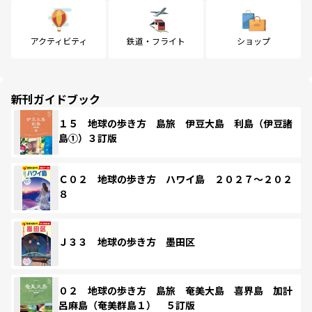
アクティビティ
鉄道・フライト
ショップ
新刊ガイドブック
１５ 地球の歩き方 島旅 伊豆大島 利島（伊豆諸
島①）３訂版
Ｃ０２ 地球の歩き方 ハワイ島 ２０２７～２０２
８
Ｊ３３ 地球の歩き方 墨田区
０２ 地球の歩き方 島旅 奄美大島 喜界島 加計
呂麻島（奄美群島１） ５訂版