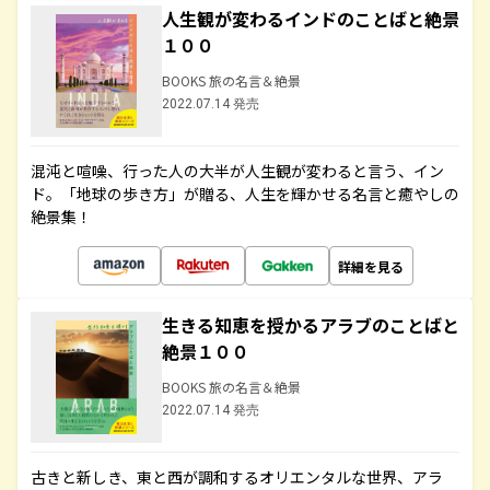
人生観が変わるインドのことばと絶景
１００
BOOKS 旅の名言＆絶景
2022.07.14 発売
混沌と喧噪、行った人の大半が人生観が変わると言う、イン
ド。「地球の歩き方」が贈る、人生を輝かせる名言と癒やしの
絶景集！
詳細を見る
生きる知恵を授かるアラブのことばと
絶景１００
BOOKS 旅の名言＆絶景
2022.07.14 発売
古きと新しき、東と西が調和するオリエンタルな世界、アラ