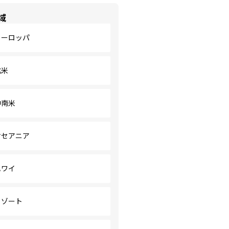
域
ヨーロッパ
北米
中南米
オセアニア
ハワイ
リゾート