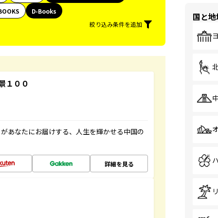
BOOKS
D-Books
国と地
絞り込み条件を追加
景１００
」があなたにお届けする、人生を輝かせる中国の
詳細を見る