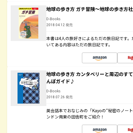
地球の歩き方 ガチ冒険～地球の歩き方
D-Books
2018.04.12 発売
本書は4人の旅好きによるただの旅日記です。
いてある内容はただの旅日記です。
地球の歩き方 カンタベリーと周辺のす
んぽガイド♪
D-Books
2018.07.26 発売
英会話本でおなじみの「Kayoの“秘密のノー
ンドン南東の田舎町をご紹介！