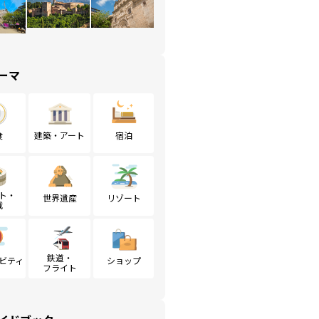
ーマ
食
建築・アート
宿泊
ト・
世界遺産
リゾート
戦
鉄道・
ビティ
ショップ
フライト