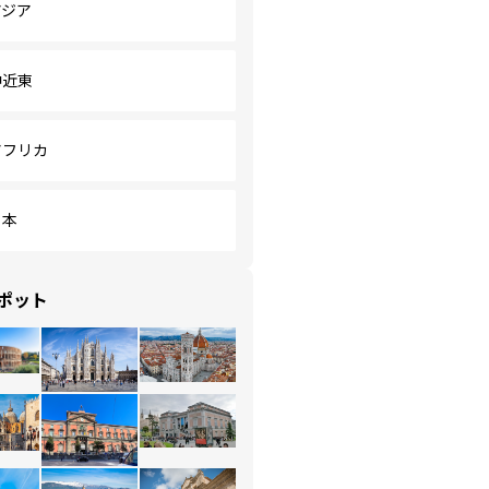
アジア
中近東
アフリカ
日本
ポット