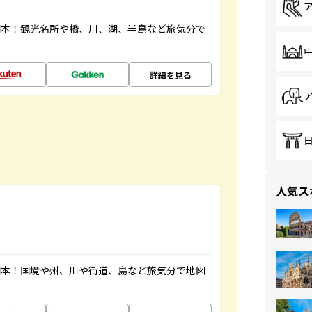
図本！観光名所や橋、川、湖、半島など旅気分で
詳細を見る
人気ス
図本！国境や州、川や街道、島など旅気分で地図