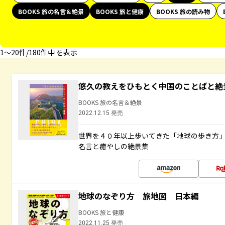
BOOKS 旅の名言＆絶景
BOOKS 旅と健康
BOOKS 旅の読み物
1〜20件/180件中 を表示
悠久の教えをひもとく中国のことばと絶
BOOKS 旅の名言＆絶景
2022.12.15 発売
世界を４０年以上歩いてきた「地球の歩き方
名言と癒やしの絶景集
地球のなぞり方 旅地図 日本編
BOOKS 旅と健康
2022.11.25 発売