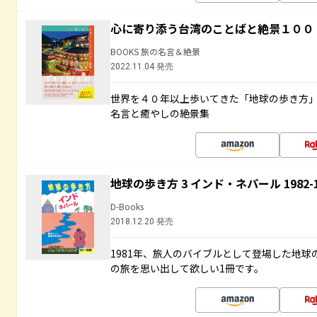
心に寄り添う台湾のことばと絶景１００
BOOKS 旅の名言＆絶景
2022.11.04 発売
世界を４０年以上歩いてきた「地球の歩き方
名言と癒やしの絶景集
地球の歩き方 3 インド・ネパール 1982
D-Books
2018.12.20 発売
1981年、旅人のバイブルとして登場した地
の旅を思い出して欲しい1冊です。