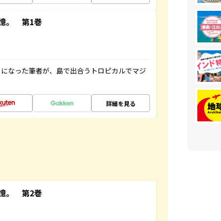
憶。 第1巻
とになった筆者が、島で出合うトロピカルでマジ
詳細を見る
憶。 第2巻