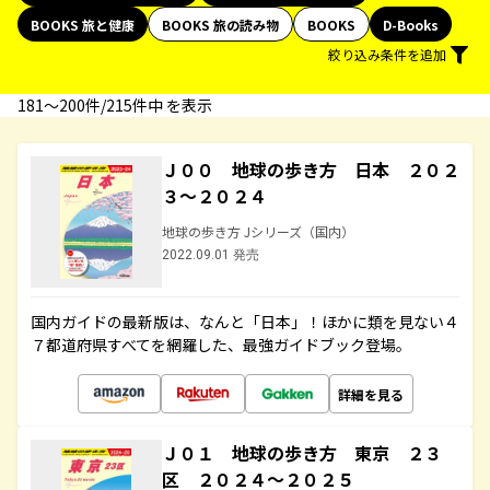
BOOKS 旅と健康
BOOKS 旅の読み物
BOOKS
D-Books
絞り込み条件を追加
181〜200件/215件中 を表示
Ｊ００ 地球の歩き方 日本 ２０２
３～２０２４
地球の歩き方 Jシリーズ（国内）
2022.09.01 発売
国内ガイドの最新版は、なんと「日本」！ほかに類を見ない４
７都道府県すべてを網羅した、最強ガイドブック登場。
詳細を見る
Ｊ０１ 地球の歩き方 東京 ２３
区 ２０２４～２０２５