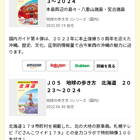
３～２０２４
本島周辺の島々・八重山諸島・宮古諸島
地球の歩き方 Jシリーズ（国内）
2022.05.19 発売
国内ガイド第４弾は、２０２２年に本土復帰５０周年を迎えた
沖縄。歴史、文化、圧倒的情報量で古今東西の沖縄の魅力に迫
ります。
詳細を見る
Ｊ０５ 地球の歩き方 北海道 ２０
２３～２０２４
地球の歩き方 Jシリーズ（国内）
2022.06.30 発売
北海道１７９市町村を掲載した、北の大地の旅事典。札幌テレ
ビ『どさんこワイド１７９』との全力コラボで特別映像１００
本付き！