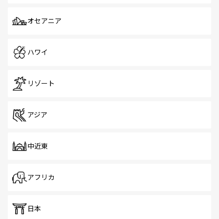
オセアニア
ハワイ
リゾート
アジア
中近東
アフリカ
日本