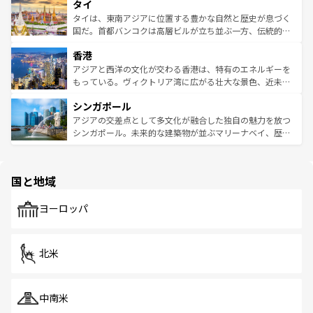
タイ
リティに包まれながら、韓国の多彩な魅力を心ゆくまで味
急速な発展と共に伝統が息づく。ハノイの古い町並みやホ
わってみてほしい。 なお、新着の韓国情報は
コンテンツ一
ーチミン市のフランス統治時代の建物も、独特の雰囲気を
タイは、東南アジアに位置する豊かな自然と歴史が息づく
覧
を参照してほしい。
醸し出している。また、バラエティの豊かさとおいしさで
国だ。首都バンコクは高層ビルが立ち並ぶ一方、伝統的な
世界中の食通を魅了してやまないベトナム料理も魅力のひ
寺院や市場がいたるところに点在し、古きよき文化と現代
香港
とつ。フォーやバインミー、ベトナムコーヒーなどは、ぜ
の活気が交差している。北部ではチェンマイなどの山岳地
ひ現地で味わいたい。どの地域を訪れてもあたたかい人々
帯で自然と触れ合い、南部ではプーケットやクラビの美し
アジアと西洋の文化が交わる香港は、特有のエネルギーを
が旅行者を迎えてくれるので、きっと忘れられない旅にな
いビーチでリゾート気分を楽しむことができる。タイ料理
もっている。ヴィクトリア湾に広がる壮大な景色、近未来
るはずだ。 なお、新着のベトナム情報は
コンテンツ一覧
を
は世界的に有名で、屋台から高級レストランまで味覚を刺
的なアートスポット、そして歴史と現代が融合した町並
参照してほしい。
シンガポール
激する。気候は一年中温暖で、どの季節にも異なる楽しみ
み、どこを訪れても感動するはず。観光スポットが密集し
が待っている。親しみやすいタイの人々、仏教を中心とし
ており、効率よく見どころを回れるのも魅力。息をのむよ
アジアの交差点として多文化が融合した独自の魅力を放つ
た文化、そして多様な観光資源が、訪れる旅人を魅了し続
うな絶景から文化的な体験まで、香港を存分に楽しみ尽く
シンガポール。未来的な建築物が並ぶマリーナベイ、歴史
ける。 なお、新着のタイ情報は
コンテンツ一覧
を参照して
そう。 なお、新着の香港情報は
コンテンツ一覧
を参照して
と伝統を感じられるエスニックタウン、多数の緑豊かな公
ほしい。
ほしい。
園や自然保護区など、自然が調和した近代的な景観と文化
の多様性あふれるカラフルな町は、どこを歩いても新しい
国と地域
発見がある。さらに、治安のよさや充実した公共交通機関
も、旅行者にとっては魅力的なポイント。グルメも豊富
で、ホーカーズは地元の風情を楽しめる外せないスポット
ヨーロッパ
だ。訪れる人を飽きさせないシンガポールで、多様な魅力
を体感しよう。 なお、新着のシンガポール情報は
コンテン
ツ一覧
を参照してほしい。
北米
中南米