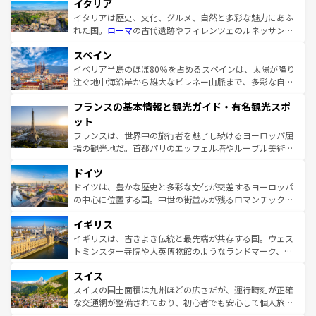
イタリア
イタリアは歴史、文化、グルメ、自然と多彩な魅力にあふ
れた国。
ローマ
の古代遺跡やフィレンツェのルネッサンス
美術、ヴェネツィアの運河など、歴史あるスポットはもち
スペイン
ろん、トスカーナの美しい田園風景やアマルフィ海岸の絶
景など、自然景観も見逃せない。観光の合間には、本場の
イベリア半島のほぼ80％を占めるスペインは、太陽が降り
ピザやパスタなど、絶品のイタリア料理を堪能することも
注ぐ地中海沿岸から雄大なピレネー山脈まで、多彩な自然
できる。朝目覚めてから夜眠るまで、すべての瞬間を楽し
と文化が詰まったヨーロッパ屈指の旅行先だ。多様な地域
フランスの基本情報と観光ガイド・有名観光スポ
ませてくれるイタリアで、忘れられない旅をしてみよう！
文化が根付くこの国では、情熱的なフラメンコ、熱気あふ
なお、新着のイタリア情報は
コンテンツ一覧
を参照してほ
れる闘牛、そして美味しいタパスが生活の一部となってい
ット
しい。
る。首都マドリードの洗練された雰囲気や、バルセロナの
フランスは、世界中の旅行者を魅了し続けるヨーロッパ屈
アートに溢れた街角から、地方では古代ローマ遺跡や中世
指の観光地だ。首都パリのエッフェル塔やルーブル美術館
の城塞都市、穏やかなビーチリゾートまで多彩な表情を見
といった象徴的なスポットから、田舎町の古風な美しさま
せる。地方によって風土や気候が異なるスペインはその個
ドイツ
で、幅広い魅力が詰まっている。華麗な宮殿、歴史的な大
性で訪れる人を魅了する。 なお、新着のスペイン情報は
コ
聖堂、美しいビーチ、そして豊かな自然が、訪れる者を心
ドイツは、豊かな歴史と多彩な文化が交差するヨーロッパ
ンテンツ一覧
を参照してほしい。
から魅了する。また、フランスは美食の国としても知ら
の中心に位置する国。中世の街並みが残るロマンチック街
れ、フランス料理はユネスコ無形文化遺産にも登録されて
道から、未来を先取りするようなモダンな都市まで多様な
イギリス
いる。シャンパンの発祥地であるランス、プロヴァンスの
顔を持つこの国は、どこを歩いても飽きることがない。ベ
香り高いラベンダー畑など、多彩な楽しみ方が可能だ。さ
ルリンの文化的活気、バイエルン州のアルプスの絶景、そ
イギリスは、古きよき伝統と最先端が共存する国。ウェス
らに、パリ以外の地域にも魅力が溢れており、どの街角に
してライン川沿いのワイン畑といった風景は必見。ビール
トミンスター寺院や大英博物館のようなランドマーク、歴
も豊かな歴史と文化が息づいている。パリ以外の個性あふ
とソーセージを味わいながら地元の人と過ごす楽しい時間
史ある大学都市、美しい丘陵地帯や牧歌的な風景など、エ
れる地方に足を運ぶとそれぞれで全く異なる文化を体験で
スイス
は、お酒好きな人にはぜひ体験してほしい。 なお、新着の
リアごとに異なる魅力がある。また、優雅なアフタヌーン
きるだろう。 なお、新着のフランス情報は
コンテンツ一覧
ドイツ情報は
コンテンツ一覧
を参照してほしい。
ティー、ビール好きにはたまらない英国パブ、サッカー観
スイスの国土面積は九州ほどの広さだが、運行時刻が正確
を参照してほしい。
戦など、本場だからこそできる体験も豊富。イギリスを旅
な交通網が整備されており、初心者でも安心して個人旅行
して楽しみつくそう。 なお、新着のイギリス情報は
コンテ
を楽しめる。日本同様に時刻表どおりの旅が可能だ。中世