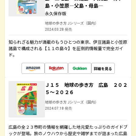
島・小笠原―父島・母島―
永久保存版
地球の歩き方 Jシリーズ（国内）
2024.03.28 発売
知られざる魅力が満載のもうひとつの東京、伊豆諸島と小笠原
諸島で構成される【１１の島々】を圧倒的情報量で完全ガイ
ド。
詳細を見る
Ｊ１５ 地球の歩き方 広島 ２０２
５～２０２６
地球の歩き方 Jシリーズ（国内）
2024.07.18 発売
広島の全２３市町の情報を網羅した地元愛たっぷりのガイドブ
ックが登場。旅のノウハウから歴史や雑学までが詰まった広島