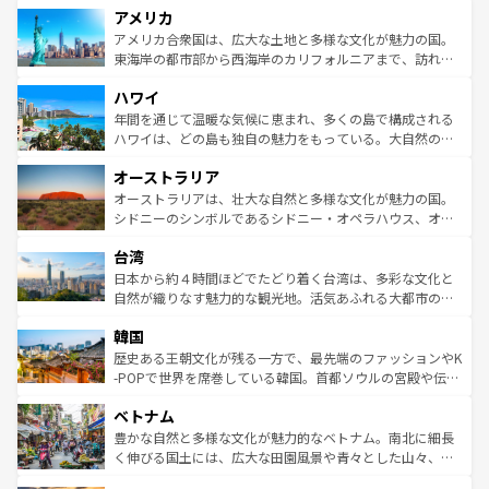
アメリカ
ンツ一覧
を参照してほしい。
の建物がそのまま残る町や、スイスならではのユニークな
博物館もあり、アルプス観光だけでなく町歩きも満喫する
アメリカ合衆国は、広大な土地と多様な文化が魅力の国。
ことができる。国民の所得が高いため物価も高いが、旅行
東海岸の都市部から西海岸のカリフォルニアまで、訪れる
者向けの交通パス提供のサービスもあり、うまく活用すれ
場所ごとに異なる風景と体験が待っている。ニューヨーク
ハワイ
ば市内交通費無料で観光を楽しむこともできる。 なお、新
のような巨大都市は、観光、ショッピング、エンターテイ
着のスイス情報は
コンテンツ一覧
を参照してほしい。
ンメントが詰まった刺激的なスポットだ。一方、アメリカ
年間を通じて温暖な気候に恵まれ、多くの島で構成される
西部には大自然が広がり、グランドキャニオンやイエロー
ハワイは、どの島も独自の魅力をもっている。大自然の神
ストーン国立公園といった絶景が堪能できる。さらに、南
秘を感じたいなら、火山が生み出した壮大な景観を誇るハ
オーストラリア
部のニューオーリンズでは、音楽と美食が融合した独特の
ワイ島は見逃せない。また、定番の観光地といえばオアフ
文化が魅力。旅行者はアメリカの各地域で異なる魅力を楽
島だが、静かな自然を求めるならマウイ島やカウアイ島が
オーストラリアは、壮大な自然と多様な文化が魅力の国。
しみながら、その多様性と豊かな歴史を感じることができ
おすすめ。エメラルドグリーンに輝く海をはじめ、豊かな
シドニーのシンボルであるシドニー・オペラハウス、オー
るだろう。車でのロードトリップや列車の旅も、アメリカ
文化や歴史が息づいている。「アロハスピリット」と呼ば
ストラリア東海岸北部に広がる大サンゴ礁地帯グレートバ
ならではの贅沢な旅のスタイルだ。 なお、新着のアメリカ
台湾
れるおもてなしの心で訪れる人々を迎えてくれるハワイの
リアリーフや大陸中央部にそびえるウルル（エアーズロッ
情報は
コンテンツ一覧
を参照してほしい。
人々、おいしいローカルフードやハワイアンミュージッ
ク）、タスマニアの美しい原生林やケアンズの熱帯雨林な
日本から約４時間ほどでたどり着く台湾は、多彩な文化と
ク、伝統的なフラダンスなど、すべてがハワイの魅力を彩
ど、見どころがたくさん。また、カフェやワイン、オージ
自然が織りなす魅力的な観光地。活気あふれる大都市の台
っている。訪れるたびに新しい発見と感動が待っているハ
ービーフなどの食文化も豊かで、美味しいものであふれて
北やノスタルジックな町並みが人気な九份（ジォウフェ
ワイを、存分に味わってほしい。 なお、新着のハワイ情報
韓国
いる。アクティビティも充実しており、サーフィンやダイ
ン）、静ひつな山岳地帯である台湾東部など、都市の喧騒
は
コンテンツ一覧
を参照してほしい。
ビング、ハイキングなど、アウトドア好きにはたまらな
と山間の静けさが共存しており、訪れる人に新しい発見と
歴史ある王朝文化が残る一方で、最先端のファッションやK
い。オーストラリアの多彩な魅力を存分に味わいつくそ
驚きをもたらしてくれる。また、奥深い台湾の食文化も魅
-POPで世界を席巻している韓国。首都ソウルの宮殿や伝統
う。 なお、新着のオーストラリア情報は
コンテンツ一覧
を
力で、夜市などの屋台グルメから高級料理、ヘルシーで美
家屋が並ぶエリアでは韓国の歴史と文化に浸ることがで
参照してほしい。
ベトナム
容にもいいと評判のスイーツなど、バラエティ豊かな料理
き、地方に足を延ばせば四季折々の自然美を楽しむことが
が味わえる。 なお、新着の台湾情報は
コンテンツ一覧
を参
できる。そして、キムチや焼肉、絶品のストリートフード
豊かな自然と多様な文化が魅力的なベトナム。南北に細長
照してほしい。
まで、さまざまな韓国料理が待っている。夜には、韓国な
く伸びる国土には、広大な田園風景や青々とした山々、世
らではのナイトライフも堪能できる。あたたかいホスピタ
界遺産に登録された壮大な自然景観が点在し、都市部では