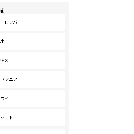
域
ヨーロッパ
北米
中南米
オセアニア
ハワイ
リゾート