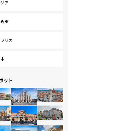
アジア
中近東
アフリカ
日本
ポット