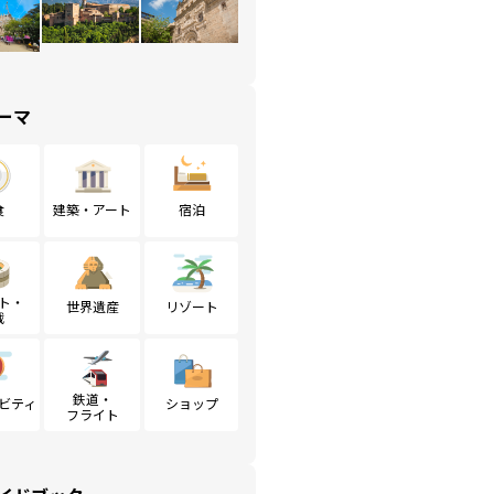
ーマ
食
建築・アート
宿泊
ト・
世界遺産
リゾート
戦
鉄道・
ビティ
ショップ
フライト