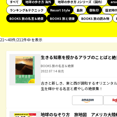
すべて
地球の歩き方 海外
地球の歩き方 Jシリーズ（国内）
aru
ランキング&テクニック
Resort Style
島旅
御朱印
歴史時
BOOKS 旅の名言＆絶景
BOOKS 旅と健康
BOOKS 旅の読み物
21〜40件/211件中 を表示
生きる知恵を授かるアラブのことばと絶
BOOKS 旅の名言＆絶景
2022.07.14 発売
古きと新しき、東と西が調和するオリエンタ
生を輝かせる名言と癒やしの絶景集！
地球のなぞり方 旅地図 アメリカ大陸