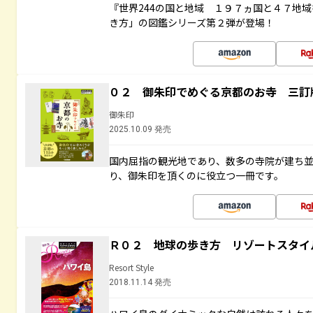
『世界244の国と地域 １９７ヵ国と４７地
き方」の図鑑シリーズ第２弾が登場！
０２ 御朱印でめぐる京都のお寺 三訂
御朱印
2025.10.09 発売
国内屈指の観光地であり、数多の寺院が建ち
り、御朱印を頂くのに役立つ一冊です。
Ｒ０２ 地球の歩き方 リゾートスタイ
Resort Style
2018.11.14 発売