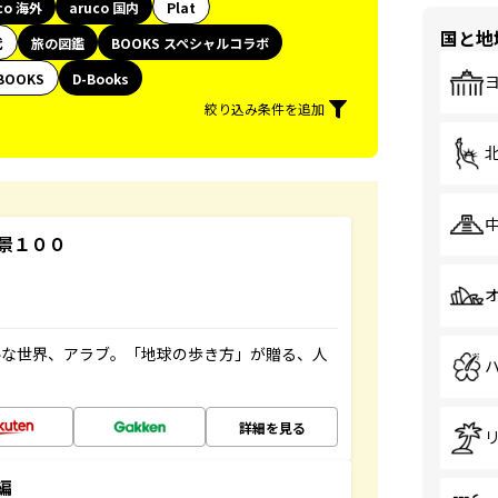
co 海外
aruco 国内
Plat
国と地
代
旅の図鑑
BOOKS スペシャルコラボ
BOOKS
D-Books
絞り込み条件を追加
景１００
ルな世界、アラブ。「地球の歩き方」が贈る、人
詳細を見る
編