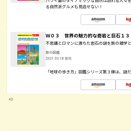
ハワイ島のダイナミックな自然は訪れる人々
る自然派グルメも見逃せない！
Ｗ０３ 世界の魅力的な奇岩と巨石１
不思議とロマンに満ちた岩石の謎を旅の雑学
旅の図鑑
2021.03.18 発売
「地球の歩き方」図鑑シリーズ第３弾は、謎
AD