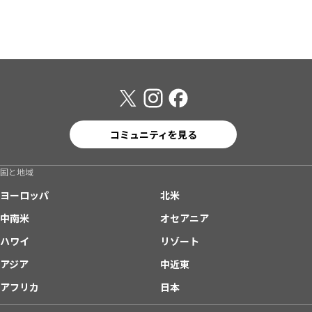
コミュニティを見る
国と地域
ヨーロッパ
北米
中南米
オセアニア
ハワイ
リゾート
アジア
中近東
アフリカ
日本