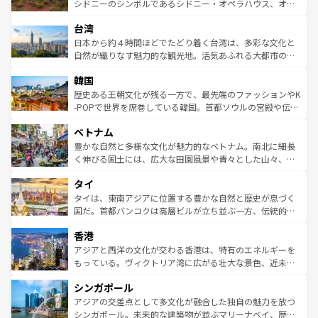
しみながら、その多様性と豊かな歴史を感じることができ
おすすめ。エメラルドグリーンに輝く海をはじめ、豊かな
シドニーのシンボルであるシドニー・オペラハウス、オー
るだろう。車でのロードトリップや列車の旅も、アメリカ
文化や歴史が息づいている。「アロハスピリット」と呼ば
ストラリア東海岸北部に広がる大サンゴ礁地帯グレートバ
ならではの贅沢な旅のスタイルだ。 なお、新着のアメリカ
台湾
れるおもてなしの心で訪れる人々を迎えてくれるハワイの
リアリーフや大陸中央部にそびえるウルル（エアーズロッ
情報は
コンテンツ一覧
を参照してほしい。
人々、おいしいローカルフードやハワイアンミュージッ
ク）、タスマニアの美しい原生林やケアンズの熱帯雨林な
日本から約４時間ほどでたどり着く台湾は、多彩な文化と
ク、伝統的なフラダンスなど、すべてがハワイの魅力を彩
ど、見どころがたくさん。また、カフェやワイン、オージ
自然が織りなす魅力的な観光地。活気あふれる大都市の台
っている。訪れるたびに新しい発見と感動が待っているハ
ービーフなどの食文化も豊かで、美味しいものであふれて
北やノスタルジックな町並みが人気な九份（ジォウフェ
ワイを、存分に味わってほしい。 なお、新着のハワイ情報
韓国
いる。アクティビティも充実しており、サーフィンやダイ
ン）、静ひつな山岳地帯である台湾東部など、都市の喧騒
は
コンテンツ一覧
を参照してほしい。
ビング、ハイキングなど、アウトドア好きにはたまらな
と山間の静けさが共存しており、訪れる人に新しい発見と
歴史ある王朝文化が残る一方で、最先端のファッションやK
い。オーストラリアの多彩な魅力を存分に味わいつくそ
驚きをもたらしてくれる。また、奥深い台湾の食文化も魅
-POPで世界を席巻している韓国。首都ソウルの宮殿や伝統
う。 なお、新着のオーストラリア情報は
コンテンツ一覧
を
力で、夜市などの屋台グルメから高級料理、ヘルシーで美
家屋が並ぶエリアでは韓国の歴史と文化に浸ることがで
参照してほしい。
ベトナム
容にもいいと評判のスイーツなど、バラエティ豊かな料理
き、地方に足を延ばせば四季折々の自然美を楽しむことが
が味わえる。 なお、新着の台湾情報は
コンテンツ一覧
を参
できる。そして、キムチや焼肉、絶品のストリートフード
豊かな自然と多様な文化が魅力的なベトナム。南北に細長
照してほしい。
まで、さまざまな韓国料理が待っている。夜には、韓国な
く伸びる国土には、広大な田園風景や青々とした山々、世
らではのナイトライフも堪能できる。あたたかいホスピタ
界遺産に登録された壮大な自然景観が点在し、都市部では
タイ
リティに包まれながら、韓国の多彩な魅力を心ゆくまで味
急速な発展と共に伝統が息づく。ハノイの古い町並みやホ
わってみてほしい。 なお、新着の韓国情報は
コンテンツ一
ーチミン市のフランス統治時代の建物も、独特の雰囲気を
タイは、東南アジアに位置する豊かな自然と歴史が息づく
覧
を参照してほしい。
醸し出している。また、バラエティの豊かさとおいしさで
国だ。首都バンコクは高層ビルが立ち並ぶ一方、伝統的な
世界中の食通を魅了してやまないベトナム料理も魅力のひ
寺院や市場がいたるところに点在し、古きよき文化と現代
香港
とつ。フォーやバインミー、ベトナムコーヒーなどは、ぜ
の活気が交差している。北部ではチェンマイなどの山岳地
ひ現地で味わいたい。どの地域を訪れてもあたたかい人々
帯で自然と触れ合い、南部ではプーケットやクラビの美し
アジアと西洋の文化が交わる香港は、特有のエネルギーを
が旅行者を迎えてくれるので、きっと忘れられない旅にな
いビーチでリゾート気分を楽しむことができる。タイ料理
もっている。ヴィクトリア湾に広がる壮大な景色、近未来
るはずだ。 なお、新着のベトナム情報は
コンテンツ一覧
を
は世界的に有名で、屋台から高級レストランまで味覚を刺
的なアートスポット、そして歴史と現代が融合した町並
参照してほしい。
シンガポール
激する。気候は一年中温暖で、どの季節にも異なる楽しみ
み、どこを訪れても感動するはず。観光スポットが密集し
が待っている。親しみやすいタイの人々、仏教を中心とし
ており、効率よく見どころを回れるのも魅力。息をのむよ
アジアの交差点として多文化が融合した独自の魅力を放つ
た文化、そして多様な観光資源が、訪れる旅人を魅了し続
うな絶景から文化的な体験まで、香港を存分に楽しみ尽く
シンガポール。未来的な建築物が並ぶマリーナベイ、歴史