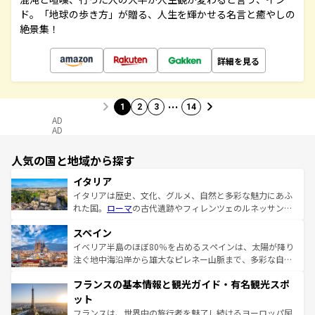
ド。「地球の歩き方」が贈る、人生を輝かせる名言と癒やしの
絶景集！
詳細を見る
…
1
2
3
14
AD
AD
人気の国と地域から探す
イタリア
イタリアは歴史、文化、グルメ、自然と多彩な魅力にあふ
れた国。
ローマ
の古代遺跡やフィレンツェのルネッサンス
美術、ヴェネツィアの運河など、歴史あるスポットはもち
スペイン
ろん、トスカーナの美しい田園風景やアマルフィ海岸の絶
景など、自然景観も見逃せない。観光の合間には、本場の
イベリア半島のほぼ80％を占めるスペインは、太陽が降り
ピザやパスタなど、絶品のイタリア料理を堪能することも
注ぐ地中海沿岸から雄大なピレネー山脈まで、多彩な自然
できる。朝目覚めてから夜眠るまで、すべての瞬間を楽し
と文化が詰まったヨーロッパ屈指の旅行先だ。多様な地域
フランスの基本情報と観光ガイド・有名観光スポ
ませてくれるイタリアで、忘れられない旅をしてみよう！
文化が根付くこの国では、情熱的なフラメンコ、熱気あふ
なお、新着のイタリア情報は
コンテンツ一覧
を参照してほ
れる闘牛、そして美味しいタパスが生活の一部となってい
ット
しい。
る。首都マドリードの洗練された雰囲気や、バルセロナの
フランスは、世界中の旅行者を魅了し続けるヨーロッパ屈