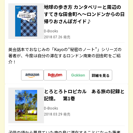
地球の歩き方 カンタベリーと周辺の
すてきな田舎町へ～ロンドンからの日
帰りおさんぽガイド♪
D-Books
2018.07.26 発売
英会話本でおなじみの「Kayoの“秘密のノート”」シリーズの
著者が、今度は自分の滞在するロンドン南東の田舎町をご紹
介！
詳細を見る
とろとろトロピカル ある旅の記録と
記憶。 第1巻
D-Books
2018.03.29 発売
子供の頃から夢見ていた南の島に滞在することになった筆者