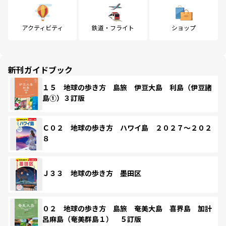
アクティビティ
鉄道・フライト
ショップ
新刊ガイドブック
１５ 地球の歩き方 島旅 伊豆大島 利島（伊豆諸
島①）３訂版
Ｃ０２ 地球の歩き方 ハワイ島 ２０２７～２０２
８
Ｊ３３ 地球の歩き方 墨田区
０２ 地球の歩き方 島旅 奄美大島 喜界島 加計
呂麻島（奄美群島１） ５訂版