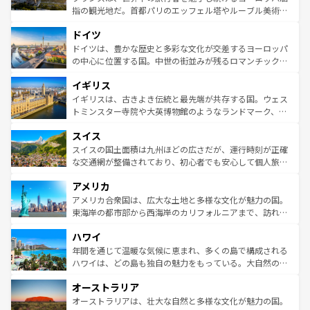
アートに溢れた街角から、地方では古代ローマ遺跡や中世
指の観光地だ。首都パリのエッフェル塔やルーブル美術館
の城塞都市、穏やかなビーチリゾートまで多彩な表情を見
といった象徴的なスポットから、田舎町の古風な美しさま
せる。地方によって風土や気候が異なるスペインはその個
ドイツ
で、幅広い魅力が詰まっている。華麗な宮殿、歴史的な大
性で訪れる人を魅了する。 なお、新着のスペイン情報は
コ
聖堂、美しいビーチ、そして豊かな自然が、訪れる者を心
ドイツは、豊かな歴史と多彩な文化が交差するヨーロッパ
ンテンツ一覧
を参照してほしい。
から魅了する。また、フランスは美食の国としても知ら
の中心に位置する国。中世の街並みが残るロマンチック街
れ、フランス料理はユネスコ無形文化遺産にも登録されて
道から、未来を先取りするようなモダンな都市まで多様な
イギリス
いる。シャンパンの発祥地であるランス、プロヴァンスの
顔を持つこの国は、どこを歩いても飽きることがない。ベ
香り高いラベンダー畑など、多彩な楽しみ方が可能だ。さ
ルリンの文化的活気、バイエルン州のアルプスの絶景、そ
イギリスは、古きよき伝統と最先端が共存する国。ウェス
らに、パリ以外の地域にも魅力が溢れており、どの街角に
してライン川沿いのワイン畑といった風景は必見。ビール
トミンスター寺院や大英博物館のようなランドマーク、歴
も豊かな歴史と文化が息づいている。パリ以外の個性あふ
とソーセージを味わいながら地元の人と過ごす楽しい時間
史ある大学都市、美しい丘陵地帯や牧歌的な風景など、エ
れる地方に足を運ぶとそれぞれで全く異なる文化を体験で
スイス
は、お酒好きな人にはぜひ体験してほしい。 なお、新着の
リアごとに異なる魅力がある。また、優雅なアフタヌーン
きるだろう。 なお、新着のフランス情報は
コンテンツ一覧
ドイツ情報は
コンテンツ一覧
を参照してほしい。
ティー、ビール好きにはたまらない英国パブ、サッカー観
スイスの国土面積は九州ほどの広さだが、運行時刻が正確
を参照してほしい。
戦など、本場だからこそできる体験も豊富。イギリスを旅
な交通網が整備されており、初心者でも安心して個人旅行
して楽しみつくそう。 なお、新着のイギリス情報は
コンテ
を楽しめる。日本同様に時刻表どおりの旅が可能だ。中世
アメリカ
ンツ一覧
を参照してほしい。
の建物がそのまま残る町や、スイスならではのユニークな
博物館もあり、アルプス観光だけでなく町歩きも満喫する
アメリカ合衆国は、広大な土地と多様な文化が魅力の国。
ことができる。国民の所得が高いため物価も高いが、旅行
東海岸の都市部から西海岸のカリフォルニアまで、訪れる
者向けの交通パス提供のサービスもあり、うまく活用すれ
場所ごとに異なる風景と体験が待っている。ニューヨーク
ハワイ
ば市内交通費無料で観光を楽しむこともできる。 なお、新
のような巨大都市は、観光、ショッピング、エンターテイ
着のスイス情報は
コンテンツ一覧
を参照してほしい。
ンメントが詰まった刺激的なスポットだ。一方、アメリカ
年間を通じて温暖な気候に恵まれ、多くの島で構成される
西部には大自然が広がり、グランドキャニオンやイエロー
ハワイは、どの島も独自の魅力をもっている。大自然の神
ストーン国立公園といった絶景が堪能できる。さらに、南
秘を感じたいなら、火山が生み出した壮大な景観を誇るハ
オーストラリア
部のニューオーリンズでは、音楽と美食が融合した独特の
ワイ島は見逃せない。また、定番の観光地といえばオアフ
文化が魅力。旅行者はアメリカの各地域で異なる魅力を楽
島だが、静かな自然を求めるならマウイ島やカウアイ島が
オーストラリアは、壮大な自然と多様な文化が魅力の国。