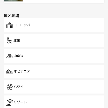
ける。 なお、新着のタイ情報は
コンテンツ一覧
を参照して
そう。 なお、新着の香港情報は
コンテンツ一覧
を参照して
と伝統を感じられるエスニックタウン、多数の緑豊かな公
ほしい。
ほしい。
園や自然保護区など、自然が調和した近代的な景観と文化
の多様性あふれるカラフルな町は、どこを歩いても新しい
国と地域
発見がある。さらに、治安のよさや充実した公共交通機関
も、旅行者にとっては魅力的なポイント。グルメも豊富
で、ホーカーズは地元の風情を楽しめる外せないスポット
ヨーロッパ
だ。訪れる人を飽きさせないシンガポールで、多様な魅力
を体感しよう。 なお、新着のシンガポール情報は
コンテン
ツ一覧
を参照してほしい。
北米
中南米
オセアニア
ハワイ
リゾート