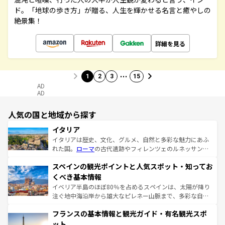
ド。「地球の歩き方」が贈る、人生を輝かせる名言と癒やしの
絶景集！
詳細を見る
…
1
2
3
15
AD
AD
人気の国と地域から探す
イタリア
イタリアは歴史、文化、グルメ、自然と多彩な魅力にあふ
れた国。
ローマ
の古代遺跡やフィレンツェのルネッサンス
美術、ヴェネツィアの運河など、歴史あるスポットはもち
スペインの観光ポイントと人気スポット・知ってお
ろん、トスカーナの美しい田園風景やアマルフィ海岸の絶
景など、自然景観も見逃せない。観光の合間には、本場の
くべき基本情報
ピザやパスタなど、絶品のイタリア料理を堪能することも
イベリア半島のほぼ80％を占めるスペインは、太陽が降り
できる。朝目覚めてから夜眠るまで、すべての瞬間を楽し
注ぐ地中海沿岸から雄大なピレネー山脈まで、多彩な自然
ませてくれるイタリアで、忘れられない旅をしてみよう！
と文化が詰まったヨーロッパ屈指の旅行先だ。多様な地域
なお、新着のイタリア情報は
コンテンツ一覧
を参照してほ
フランスの基本情報と観光ガイド・有名観光スポ
文化が根付くこの国では、情熱的なフラメンコ、熱気あふ
しい。
れる闘牛、そして美味しいタパスが生活の一部となってい
ット