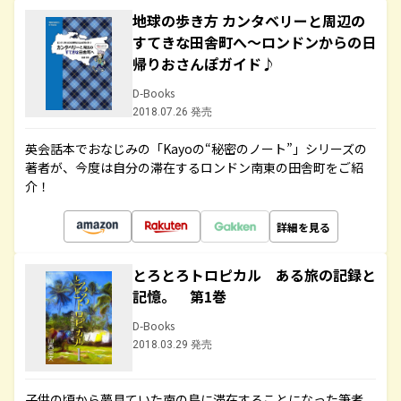
地球の歩き方 カンタベリーと周辺の
すてきな田舎町へ～ロンドンからの日
帰りおさんぽガイド♪
D-Books
2018.07.26 発売
英会話本でおなじみの「Kayoの“秘密のノート”」シリーズの
著者が、今度は自分の滞在するロンドン南東の田舎町をご紹
介！
詳細を見る
とろとろトロピカル ある旅の記録と
記憶。 第1巻
D-Books
2018.03.29 発売
子供の頃から夢見ていた南の島に滞在することになった筆者