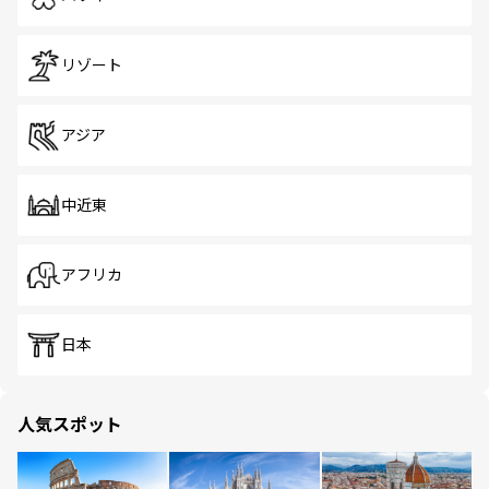
リゾート
アジア
中近東
アフリカ
日本
人気スポット