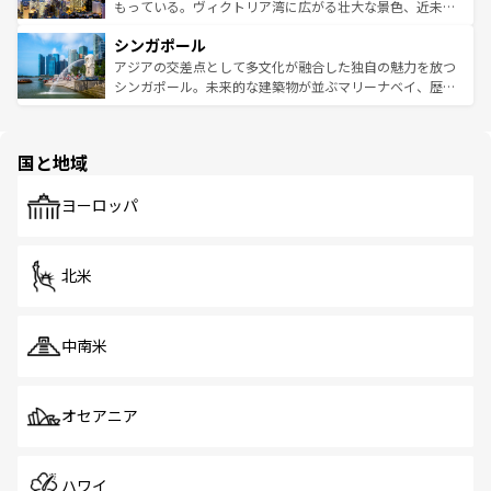
が旅行者を迎えてくれるので、きっと忘れられない旅にな
いビーチでリゾート気分を楽しむことができる。タイ料理
もっている。ヴィクトリア湾に広がる壮大な景色、近未来
るはずだ。 なお、新着のベトナム情報は
コンテンツ一覧
を
は世界的に有名で、屋台から高級レストランまで味覚を刺
的なアートスポット、そして歴史と現代が融合した町並
参照してほしい。
シンガポール
激する。気候は一年中温暖で、どの季節にも異なる楽しみ
み、どこを訪れても感動するはず。観光スポットが密集し
が待っている。親しみやすいタイの人々、仏教を中心とし
ており、効率よく見どころを回れるのも魅力。息をのむよ
アジアの交差点として多文化が融合した独自の魅力を放つ
た文化、そして多様な観光資源が、訪れる旅人を魅了し続
うな絶景から文化的な体験まで、香港を存分に楽しみ尽く
シンガポール。未来的な建築物が並ぶマリーナベイ、歴史
ける。 なお、新着のタイ情報は
コンテンツ一覧
を参照して
そう。 なお、新着の香港情報は
コンテンツ一覧
を参照して
と伝統を感じられるエスニックタウン、多数の緑豊かな公
ほしい。
ほしい。
園や自然保護区など、自然が調和した近代的な景観と文化
の多様性あふれるカラフルな町は、どこを歩いても新しい
国と地域
発見がある。さらに、治安のよさや充実した公共交通機関
も、旅行者にとっては魅力的なポイント。グルメも豊富
で、ホーカーズは地元の風情を楽しめる外せないスポット
ヨーロッパ
だ。訪れる人を飽きさせないシンガポールで、多様な魅力
を体感しよう。 なお、新着のシンガポール情報は
コンテン
ツ一覧
を参照してほしい。
北米
中南米
オセアニア
ハワイ