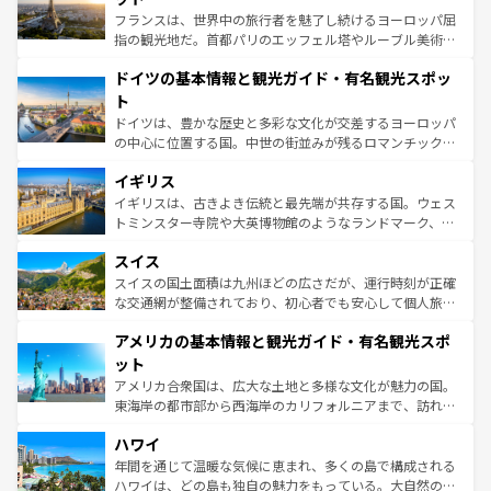
る。首都マドリードの洗練された雰囲気や、バルセロナの
フランスは、世界中の旅行者を魅了し続けるヨーロッパ屈
アートに溢れた街角から、地方では古代ローマ遺跡や中世
指の観光地だ。首都パリのエッフェル塔やルーブル美術館
の城塞都市、穏やかなビーチリゾートまで多彩な表情を見
といった象徴的なスポットから、田舎町の古風な美しさま
せる。地方によって風土や気候が異なるスペインはその個
ドイツの基本情報と観光ガイド・有名観光スポッ
で、幅広い魅力が詰まっている。華麗な宮殿、歴史的な大
性で訪れる人を魅了する。 なお、新着のスペイン情報は
コ
聖堂、美しいビーチ、そして豊かな自然が、訪れる者を心
ト
ンテンツ一覧
を参照してほしい。
から魅了する。また、フランスは美食の国としても知ら
ドイツは、豊かな歴史と多彩な文化が交差するヨーロッパ
れ、フランス料理はユネスコ無形文化遺産にも登録されて
の中心に位置する国。中世の街並みが残るロマンチック街
いる。シャンパンの発祥地であるランス、プロヴァンスの
道から、未来を先取りするようなモダンな都市まで多様な
香り高いラベンダー畑など、多彩な楽しみ方が可能だ。さ
イギリス
顔を持つこの国は、どこを歩いても飽きることがない。ベ
らに、パリ以外の地域にも魅力が溢れており、どの街角に
ルリンの文化的活気、バイエルン州のアルプスの絶景、そ
イギリスは、古きよき伝統と最先端が共存する国。ウェス
も豊かな歴史と文化が息づいている。パリ以外の個性あふ
してライン川沿いのワイン畑といった風景は必見。ビール
トミンスター寺院や大英博物館のようなランドマーク、歴
れる地方に足を運ぶとそれぞれで全く異なる文化を体験で
とソーセージを味わいながら地元の人と過ごす楽しい時間
史ある大学都市、美しい丘陵地帯や牧歌的な風景など、エ
きるだろう。 なお、新着のフランス情報は
コンテンツ一覧
スイス
は、お酒好きな人にはぜひ体験してほしい。 なお、新着の
リアごとに異なる魅力がある。また、優雅なアフタヌーン
を参照してほしい。
ドイツ情報は
コンテンツ一覧
を参照してほしい。
ティー、ビール好きにはたまらない英国パブ、サッカー観
スイスの国土面積は九州ほどの広さだが、運行時刻が正確
戦など、本場だからこそできる体験も豊富。イギリスを旅
な交通網が整備されており、初心者でも安心して個人旅行
して楽しみつくそう。 なお、新着のイギリス情報は
コンテ
を楽しめる。日本同様に時刻表どおりの旅が可能だ。中世
アメリカの基本情報と観光ガイド・有名観光スポ
ンツ一覧
を参照してほしい。
の建物がそのまま残る町や、スイスならではのユニークな
博物館もあり、アルプス観光だけでなく町歩きも満喫する
ット
ことができる。国民の所得が高いため物価も高いが、旅行
アメリカ合衆国は、広大な土地と多様な文化が魅力の国。
者向けの交通パス提供のサービスもあり、うまく活用すれ
東海岸の都市部から西海岸のカリフォルニアまで、訪れる
ば市内交通費無料で観光を楽しむこともできる。 なお、新
場所ごとに異なる風景と体験が待っている。ニューヨーク
着のスイス情報は
コンテンツ一覧
を参照してほしい。
ハワイ
のような巨大都市は、観光、ショッピング、エンターテイ
ンメントが詰まった刺激的なスポットだ。一方、アメリカ
年間を通じて温暖な気候に恵まれ、多くの島で構成される
西部には大自然が広がり、グランドキャニオンやイエロー
ハワイは、どの島も独自の魅力をもっている。大自然の神