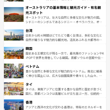
ストーン国立公園といった絶景が堪能できる。さらに、南
秘を感じたいなら、火山が生み出した壮大な景観を誇るハ
オーストラリアの基本情報と観光ガイド・有名観
部のニューオーリンズでは、音楽と美食が融合した独特の
ワイ島は見逃せない。また、定番の観光地といえばオアフ
文化が魅力。旅行者はアメリカの各地域で異なる魅力を楽
島だが、静かな自然を求めるならマウイ島やカウアイ島が
光スポット
しみながら、その多様性と豊かな歴史を感じることができ
おすすめ。エメラルドグリーンに輝く海をはじめ、豊かな
オーストラリアは、壮大な自然と多様な文化が魅力の国。
るだろう。車でのロードトリップや列車の旅も、アメリカ
文化や歴史が息づいている。「アロハスピリット」と呼ば
シドニーのシンボルであるシドニー・オペラハウス、オー
ならではの贅沢な旅のスタイルだ。 なお、新着のアメリカ
れるおもてなしの心で訪れる人々を迎えてくれるハワイの
ストラリア東海岸北部に広がる大サンゴ礁地帯グレートバ
情報は
コンテンツ一覧
を参照してほしい。
人々、おいしいローカルフードやハワイアンミュージッ
台湾
リアリーフや大陸中央部にそびえるウルル（エアーズロッ
ク、伝統的なフラダンスなど、すべてがハワイの魅力を彩
ク）、タスマニアの美しい原生林やケアンズの熱帯雨林な
日本から約４時間ほどでたどり着く台湾は、多彩な文化と
っている。訪れるたびに新しい発見と感動が待っているハ
ど、見どころがたくさん。また、カフェやワイン、オージ
自然が織りなす魅力的な観光地。活気あふれる大都市の台
ワイを、存分に味わってほしい。 なお、新着のハワイ情報
ービーフなどの食文化も豊かで、美味しいものであふれて
北やノスタルジックな町並みが人気な九份（ジォウフェ
は
コンテンツ一覧
を参照してほしい。
韓国
いる。アクティビティも充実しており、サーフィンやダイ
ン）、静ひつな山岳地帯である台湾東部など、都市の喧騒
ビング、ハイキングなど、アウトドア好きにはたまらな
と山間の静けさが共存しており、訪れる人に新しい発見と
歴史ある王朝文化が残る一方で、最先端のファッションやK
い。オーストラリアの多彩な魅力を存分に味わいつくそ
驚きをもたらしてくれる。また、奥深い台湾の食文化も魅
-POPで世界を席巻している韓国。首都ソウルの宮殿や伝統
う。 なお、新着のオーストラリア情報は
コンテンツ一覧
を
力で、夜市などの屋台グルメから高級料理、ヘルシーで美
家屋が並ぶエリアでは韓国の歴史と文化に浸ることがで
参照してほしい。
ベトナム
容にもいいと評判のスイーツなど、バラエティ豊かな料理
き、地方に足を延ばせば四季折々の自然美を楽しむことが
が味わえる。 なお、新着の台湾情報は
コンテンツ一覧
を参
できる。そして、キムチや焼肉、絶品のストリートフード
豊かな自然と多様な文化が魅力的なベトナム。南北に細長
照してほしい。
まで、さまざまな韓国料理が待っている。夜には、韓国な
く伸びる国土には、広大な田園風景や青々とした山々、世
らではのナイトライフも堪能できる。あたたかいホスピタ
界遺産に登録された壮大な自然景観が点在し、都市部では
タイ
リティに包まれながら、韓国の多彩な魅力を心ゆくまで味
急速な発展と共に伝統が息づく。ハノイの古い町並みやホ
わってみてほしい。 なお、新着の韓国情報は
コンテンツ一
ーチミン市のフランス統治時代の建物も、独特の雰囲気を
タイは、東南アジアに位置する豊かな自然と歴史が息づく
覧
を参照してほしい。
醸し出している。また、バラエティの豊かさとおいしさで
国だ。首都バンコクは高層ビルが立ち並ぶ一方、伝統的な
世界中の食通を魅了してやまないベトナム料理も魅力のひ
寺院や市場がいたるところに点在し、古きよき文化と現代
香港
とつ。フォーやバインミー、ベトナムコーヒーなどは、ぜ
の活気が交差している。北部ではチェンマイなどの山岳地
ひ現地で味わいたい。どの地域を訪れてもあたたかい人々
帯で自然と触れ合い、南部ではプーケットやクラビの美し
アジアと西洋の文化が交わる香港は、特有のエネルギーを