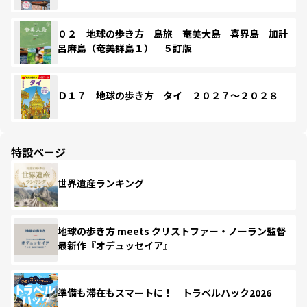
０２ 地球の歩き方 島旅 奄美大島 喜界島 加計
呂麻島（奄美群島１） ５訂版
Ｄ１７ 地球の歩き方 タイ ２０２７～２０２８
特設ページ
世界遺産ランキング
地球の歩き方 meets クリストファー・ノーラン監督
最新作『オデュッセイア』
準備も滞在もスマートに！ トラベルハック2026