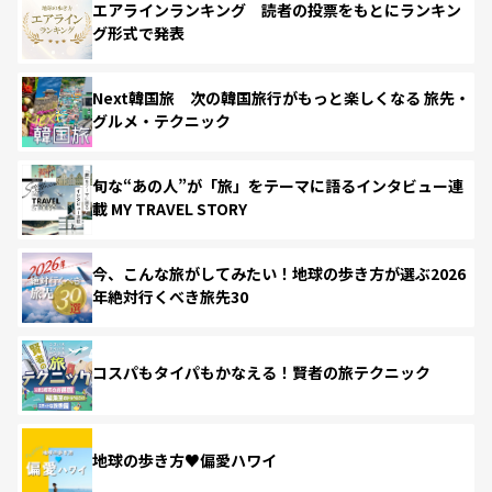
エアラインランキング 読者の投票をもとにランキン
グ形式で発表
Next韓国旅 次の韓国旅行がもっと楽しくなる 旅先・
グルメ・テクニック
旬な“あの人”が「旅」をテーマに語るインタビュー連
載 MY TRAVEL STORY
今、こんな旅がしてみたい！地球の歩き方が選ぶ2026
年絶対行くべき旅先30
コスパもタイパもかなえる！賢者の旅テクニック
地球の歩き方♥偏愛ハワイ