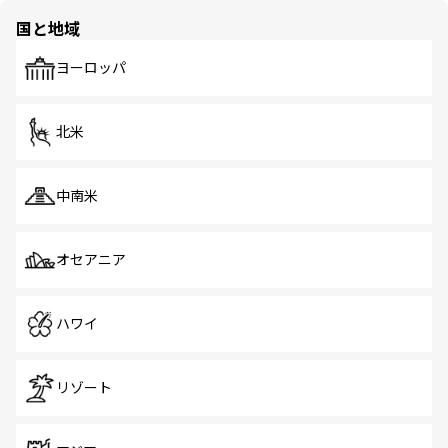
の多様性あふれるカラフルな町は、どこを歩いても新しい
国と地域
発見がある。さらに、治安のよさや充実した公共交通機関
も、旅行者にとっては魅力的なポイント。グルメも豊富
で、ホーカーズは地元の風情を楽しめる外せないスポット
ヨーロッパ
だ。訪れる人を飽きさせないシンガポールで、多様な魅力
を体感しよう。 なお、新着のシンガポール情報は
コンテン
ツ一覧
を参照してほしい。
北米
中南米
オセアニア
ハワイ
リゾート