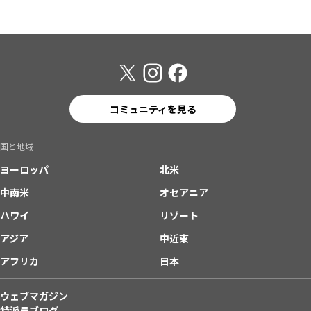
コミュニティを見る
国と地域
ヨーロッパ
北米
中南米
オセアニア
ハワイ
リゾート
アジア
中近東
アフリカ
日本
ウェブマガジン
特派員ブログ