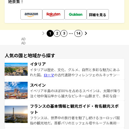
絶景集！
詳細を見る
…
1
2
3
14
AD
AD
人気の国と地域から探す
イタリア
イタリアは歴史、文化、グルメ、自然と多彩な魅力にあふ
れた国。
ローマ
の古代遺跡やフィレンツェのルネッサンス
美術、ヴェネツィアの運河など、歴史あるスポットはもち
スペイン
ろん、トスカーナの美しい田園風景やアマルフィ海岸の絶
景など、自然景観も見逃せない。観光の合間には、本場の
イベリア半島のほぼ80％を占めるスペインは、太陽が降り
ピザやパスタなど、絶品のイタリア料理を堪能することも
注ぐ地中海沿岸から雄大なピレネー山脈まで、多彩な自然
できる。朝目覚めてから夜眠るまで、すべての瞬間を楽し
と文化が詰まったヨーロッパ屈指の旅行先だ。多様な地域
フランスの基本情報と観光ガイド・有名観光スポ
ませてくれるイタリアで、忘れられない旅をしてみよう！
文化が根付くこの国では、情熱的なフラメンコ、熱気あふ
なお、新着のイタリア情報は
コンテンツ一覧
を参照してほ
れる闘牛、そして美味しいタパスが生活の一部となってい
ット
しい。
る。首都マドリードの洗練された雰囲気や、バルセロナの
フランスは、世界中の旅行者を魅了し続けるヨーロッパ屈
アートに溢れた街角から、地方では古代ローマ遺跡や中世
指の観光地だ。首都パリのエッフェル塔やルーブル美術館
の城塞都市、穏やかなビーチリゾートまで多彩な表情を見
といった象徴的なスポットから、田舎町の古風な美しさま