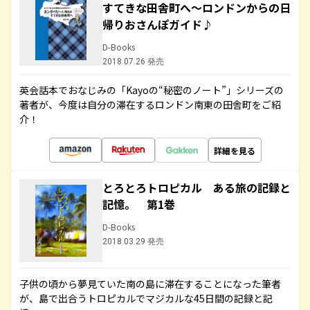
すてきな田舎町へ～ロンドンからの日
帰りおさんぽガイド♪
D-Books
2018.07.26 発売
英会話本でおなじみの「Kayoの“秘密のノート”」シリーズの
著者が、今度は自分の滞在するロンドン南東の田舎町をご紹
介！
詳細を見る
とろとろトロピカル ある旅の記録と
記憶。 第1巻
D-Books
2018.03.29 発売
子供の頃から夢見ていた南の島に滞在することになった筆者
が、島で出合うトロピカルでマジカルな45日間の記録と記