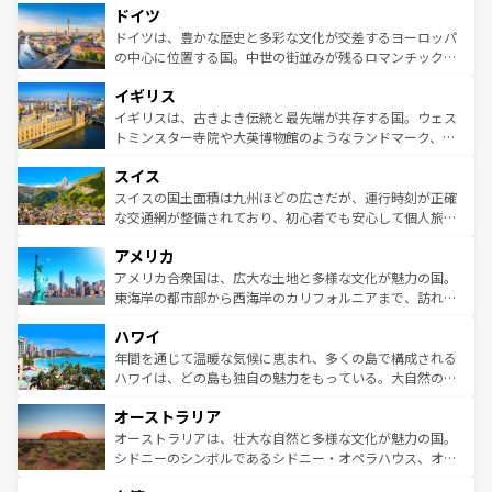
せる。地方によって風土や気候が異なるスペインはその個
ドイツ
で、幅広い魅力が詰まっている。華麗な宮殿、歴史的な大
性で訪れる人を魅了する。 なお、新着のスペイン情報は
コ
聖堂、美しいビーチ、そして豊かな自然が、訪れる者を心
ドイツは、豊かな歴史と多彩な文化が交差するヨーロッパ
ンテンツ一覧
を参照してほしい。
から魅了する。また、フランスは美食の国としても知ら
の中心に位置する国。中世の街並みが残るロマンチック街
れ、フランス料理はユネスコ無形文化遺産にも登録されて
道から、未来を先取りするようなモダンな都市まで多様な
イギリス
いる。シャンパンの発祥地であるランス、プロヴァンスの
顔を持つこの国は、どこを歩いても飽きることがない。ベ
香り高いラベンダー畑など、多彩な楽しみ方が可能だ。さ
ルリンの文化的活気、バイエルン州のアルプスの絶景、そ
イギリスは、古きよき伝統と最先端が共存する国。ウェス
らに、パリ以外の地域にも魅力が溢れており、どの街角に
してライン川沿いのワイン畑といった風景は必見。ビール
トミンスター寺院や大英博物館のようなランドマーク、歴
も豊かな歴史と文化が息づいている。パリ以外の個性あふ
とソーセージを味わいながら地元の人と過ごす楽しい時間
史ある大学都市、美しい丘陵地帯や牧歌的な風景など、エ
れる地方に足を運ぶとそれぞれで全く異なる文化を体験で
スイス
は、お酒好きな人にはぜひ体験してほしい。 なお、新着の
リアごとに異なる魅力がある。また、優雅なアフタヌーン
きるだろう。 なお、新着のフランス情報は
コンテンツ一覧
ドイツ情報は
コンテンツ一覧
を参照してほしい。
ティー、ビール好きにはたまらない英国パブ、サッカー観
スイスの国土面積は九州ほどの広さだが、運行時刻が正確
を参照してほしい。
戦など、本場だからこそできる体験も豊富。イギリスを旅
な交通網が整備されており、初心者でも安心して個人旅行
して楽しみつくそう。 なお、新着のイギリス情報は
コンテ
を楽しめる。日本同様に時刻表どおりの旅が可能だ。中世
アメリカ
ンツ一覧
を参照してほしい。
の建物がそのまま残る町や、スイスならではのユニークな
博物館もあり、アルプス観光だけでなく町歩きも満喫する
アメリカ合衆国は、広大な土地と多様な文化が魅力の国。
ことができる。国民の所得が高いため物価も高いが、旅行
東海岸の都市部から西海岸のカリフォルニアまで、訪れる
者向けの交通パス提供のサービスもあり、うまく活用すれ
場所ごとに異なる風景と体験が待っている。ニューヨーク
ハワイ
ば市内交通費無料で観光を楽しむこともできる。 なお、新
のような巨大都市は、観光、ショッピング、エンターテイ
着のスイス情報は
コンテンツ一覧
を参照してほしい。
ンメントが詰まった刺激的なスポットだ。一方、アメリカ
年間を通じて温暖な気候に恵まれ、多くの島で構成される
西部には大自然が広がり、グランドキャニオンやイエロー
ハワイは、どの島も独自の魅力をもっている。大自然の神
ストーン国立公園といった絶景が堪能できる。さらに、南
秘を感じたいなら、火山が生み出した壮大な景観を誇るハ
オーストラリア
部のニューオーリンズでは、音楽と美食が融合した独特の
ワイ島は見逃せない。また、定番の観光地といえばオアフ
文化が魅力。旅行者はアメリカの各地域で異なる魅力を楽
島だが、静かな自然を求めるならマウイ島やカウアイ島が
オーストラリアは、壮大な自然と多様な文化が魅力の国。
しみながら、その多様性と豊かな歴史を感じることができ
おすすめ。エメラルドグリーンに輝く海をはじめ、豊かな
シドニーのシンボルであるシドニー・オペラハウス、オー
るだろう。車でのロードトリップや列車の旅も、アメリカ
文化や歴史が息づいている。「アロハスピリット」と呼ば
ストラリア東海岸北部に広がる大サンゴ礁地帯グレートバ