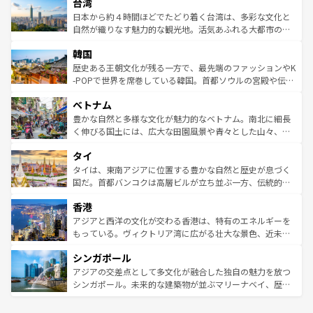
ならではの贅沢な旅のスタイルだ。 なお、新着のアメリカ
台湾
れるおもてなしの心で訪れる人々を迎えてくれるハワイの
リアリーフや大陸中央部にそびえるウルル（エアーズロッ
情報は
コンテンツ一覧
を参照してほしい。
人々、おいしいローカルフードやハワイアンミュージッ
ク）、タスマニアの美しい原生林やケアンズの熱帯雨林な
日本から約４時間ほどでたどり着く台湾は、多彩な文化と
ク、伝統的なフラダンスなど、すべてがハワイの魅力を彩
ど、見どころがたくさん。また、カフェやワイン、オージ
自然が織りなす魅力的な観光地。活気あふれる大都市の台
っている。訪れるたびに新しい発見と感動が待っているハ
ービーフなどの食文化も豊かで、美味しいものであふれて
北やノスタルジックな町並みが人気な九份（ジォウフェ
ワイを、存分に味わってほしい。 なお、新着のハワイ情報
韓国
いる。アクティビティも充実しており、サーフィンやダイ
ン）、静ひつな山岳地帯である台湾東部など、都市の喧騒
は
コンテンツ一覧
を参照してほしい。
ビング、ハイキングなど、アウトドア好きにはたまらな
と山間の静けさが共存しており、訪れる人に新しい発見と
歴史ある王朝文化が残る一方で、最先端のファッションやK
い。オーストラリアの多彩な魅力を存分に味わいつくそ
驚きをもたらしてくれる。また、奥深い台湾の食文化も魅
-POPで世界を席巻している韓国。首都ソウルの宮殿や伝統
う。 なお、新着のオーストラリア情報は
コンテンツ一覧
を
力で、夜市などの屋台グルメから高級料理、ヘルシーで美
家屋が並ぶエリアでは韓国の歴史と文化に浸ることがで
参照してほしい。
ベトナム
容にもいいと評判のスイーツなど、バラエティ豊かな料理
き、地方に足を延ばせば四季折々の自然美を楽しむことが
が味わえる。 なお、新着の台湾情報は
コンテンツ一覧
を参
できる。そして、キムチや焼肉、絶品のストリートフード
豊かな自然と多様な文化が魅力的なベトナム。南北に細長
照してほしい。
まで、さまざまな韓国料理が待っている。夜には、韓国な
く伸びる国土には、広大な田園風景や青々とした山々、世
らではのナイトライフも堪能できる。あたたかいホスピタ
界遺産に登録された壮大な自然景観が点在し、都市部では
タイ
リティに包まれながら、韓国の多彩な魅力を心ゆくまで味
急速な発展と共に伝統が息づく。ハノイの古い町並みやホ
わってみてほしい。 なお、新着の韓国情報は
コンテンツ一
ーチミン市のフランス統治時代の建物も、独特の雰囲気を
タイは、東南アジアに位置する豊かな自然と歴史が息づく
覧
を参照してほしい。
醸し出している。また、バラエティの豊かさとおいしさで
国だ。首都バンコクは高層ビルが立ち並ぶ一方、伝統的な
世界中の食通を魅了してやまないベトナム料理も魅力のひ
寺院や市場がいたるところに点在し、古きよき文化と現代
香港
とつ。フォーやバインミー、ベトナムコーヒーなどは、ぜ
の活気が交差している。北部ではチェンマイなどの山岳地
ひ現地で味わいたい。どの地域を訪れてもあたたかい人々
帯で自然と触れ合い、南部ではプーケットやクラビの美し
アジアと西洋の文化が交わる香港は、特有のエネルギーを
が旅行者を迎えてくれるので、きっと忘れられない旅にな
いビーチでリゾート気分を楽しむことができる。タイ料理
もっている。ヴィクトリア湾に広がる壮大な景色、近未来
るはずだ。 なお、新着のベトナム情報は
コンテンツ一覧
を
は世界的に有名で、屋台から高級レストランまで味覚を刺
的なアートスポット、そして歴史と現代が融合した町並
参照してほしい。
シンガポール
激する。気候は一年中温暖で、どの季節にも異なる楽しみ
み、どこを訪れても感動するはず。観光スポットが密集し
が待っている。親しみやすいタイの人々、仏教を中心とし
ており、効率よく見どころを回れるのも魅力。息をのむよ
アジアの交差点として多文化が融合した独自の魅力を放つ
た文化、そして多様な観光資源が、訪れる旅人を魅了し続
うな絶景から文化的な体験まで、香港を存分に楽しみ尽く
シンガポール。未来的な建築物が並ぶマリーナベイ、歴史
ける。 なお、新着のタイ情報は
コンテンツ一覧
を参照して
そう。 なお、新着の香港情報は
コンテンツ一覧
を参照して
と伝統を感じられるエスニックタウン、多数の緑豊かな公
ほしい。
ほしい。
園や自然保護区など、自然が調和した近代的な景観と文化