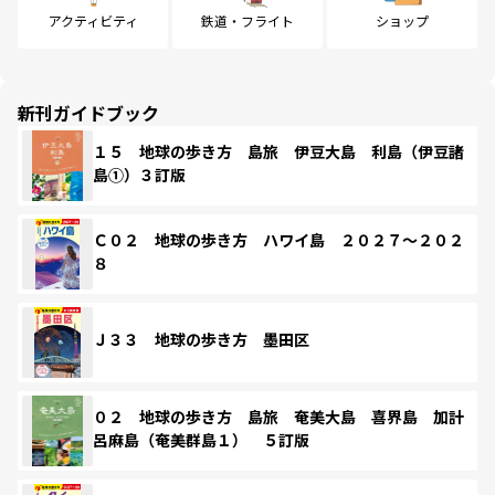
アクティビティ
鉄道・フライト
ショップ
新刊ガイドブック
１５ 地球の歩き方 島旅 伊豆大島 利島（伊豆諸
島①）３訂版
Ｃ０２ 地球の歩き方 ハワイ島 ２０２７～２０２
８
Ｊ３３ 地球の歩き方 墨田区
０２ 地球の歩き方 島旅 奄美大島 喜界島 加計
呂麻島（奄美群島１） ５訂版