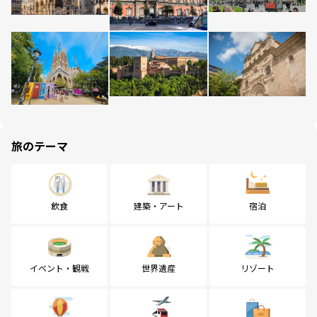
旅のテーマ
飲食
建築・アート
宿泊
イベント・観戦
世界遺産
リゾート