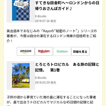
すてきな田舎町へ～ロンドンからの日
帰りおさんぽガイド♪
D-Books
2018.07.26 発売
英会話本でおなじみの「Kayoの“秘密のノート”」シリーズの
著者が、今度は自分の滞在するロンドン南東の田舎町をご紹
介！
詳細を見る
とろとろトロピカル ある旅の記録と
記憶。 第1巻
D-Books
2018.03.29 発売
子供の頃から夢見ていた南の島に滞在することになった筆者
が、島で出合うトロピカルでマジカルな45日間の記録と記