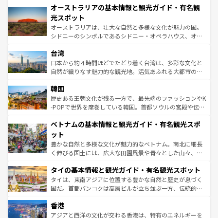
文化が魅力。旅行者はアメリカの各地域で異なる魅力を楽
オーストラリアの基本情報と観光ガイド・有名観
ワイ島は見逃せない。また、定番の観光地といえばオアフ
しみながら、その多様性と豊かな歴史を感じることができ
島だが、静かな自然を求めるならマウイ島やカウアイ島が
光スポット
るだろう。車でのロードトリップや列車の旅も、アメリカ
おすすめ。エメラルドグリーンに輝く海をはじめ、豊かな
オーストラリアは、壮大な自然と多様な文化が魅力の国。
ならではの贅沢な旅のスタイルだ。 なお、新着のアメリカ
文化や歴史が息づいている。「アロハスピリット」と呼ば
シドニーのシンボルであるシドニー・オペラハウス、オー
情報は
コンテンツ一覧
を参照してほしい。
れるおもてなしの心で訪れる人々を迎えてくれるハワイの
ストラリア東海岸北部に広がる大サンゴ礁地帯グレートバ
人々、おいしいローカルフードやハワイアンミュージッ
台湾
リアリーフや大陸中央部にそびえるウルル（エアーズロッ
ク、伝統的なフラダンスなど、すべてがハワイの魅力を彩
ク）、タスマニアの美しい原生林やケアンズの熱帯雨林な
日本から約４時間ほどでたどり着く台湾は、多彩な文化と
っている。訪れるたびに新しい発見と感動が待っているハ
ど、見どころがたくさん。また、カフェやワイン、オージ
自然が織りなす魅力的な観光地。活気あふれる大都市の台
ワイを、存分に味わってほしい。 なお、新着のハワイ情報
ービーフなどの食文化も豊かで、美味しいものであふれて
北やノスタルジックな町並みが人気な九份（ジォウフェ
は
コンテンツ一覧
を参照してほしい。
韓国
いる。アクティビティも充実しており、サーフィンやダイ
ン）、静ひつな山岳地帯である台湾東部など、都市の喧騒
ビング、ハイキングなど、アウトドア好きにはたまらな
と山間の静けさが共存しており、訪れる人に新しい発見と
歴史ある王朝文化が残る一方で、最先端のファッションやK
い。オーストラリアの多彩な魅力を存分に味わいつくそ
驚きをもたらしてくれる。また、奥深い台湾の食文化も魅
-POPで世界を席巻している韓国。首都ソウルの宮殿や伝統
う。 なお、新着のオーストラリア情報は
コンテンツ一覧
を
力で、夜市などの屋台グルメから高級料理、ヘルシーで美
家屋が並ぶエリアでは韓国の歴史と文化に浸ることがで
参照してほしい。
ベトナムの基本情報と観光ガイド・有名観光スポ
容にもいいと評判のスイーツなど、バラエティ豊かな料理
き、地方に足を延ばせば四季折々の自然美を楽しむことが
が味わえる。 なお、新着の台湾情報は
コンテンツ一覧
を参
できる。そして、キムチや焼肉、絶品のストリートフード
ット
照してほしい。
まで、さまざまな韓国料理が待っている。夜には、韓国な
豊かな自然と多様な文化が魅力的なベトナム。南北に細長
らではのナイトライフも堪能できる。あたたかいホスピタ
く伸びる国土には、広大な田園風景や青々とした山々、世
リティに包まれながら、韓国の多彩な魅力を心ゆくまで味
界遺産に登録された壮大な自然景観が点在し、都市部では
わってみてほしい。 なお、新着の韓国情報は
コンテンツ一
タイの基本情報と観光ガイド・有名観光スポット
急速な発展と共に伝統が息づく。ハノイの古い町並みやホ
覧
を参照してほしい。
ーチミン市のフランス統治時代の建物も、独特の雰囲気を
タイは、東南アジアに位置する豊かな自然と歴史が息づく
醸し出している。また、バラエティの豊かさとおいしさで
国だ。首都バンコクは高層ビルが立ち並ぶ一方、伝統的な
世界中の食通を魅了してやまないベトナム料理も魅力のひ
寺院や市場がいたるところに点在し、古きよき文化と現代
香港
とつ。フォーやバインミー、ベトナムコーヒーなどは、ぜ
の活気が交差している。北部ではチェンマイなどの山岳地
ひ現地で味わいたい。どの地域を訪れてもあたたかい人々
帯で自然と触れ合い、南部ではプーケットやクラビの美し
アジアと西洋の文化が交わる香港は、特有のエネルギーを