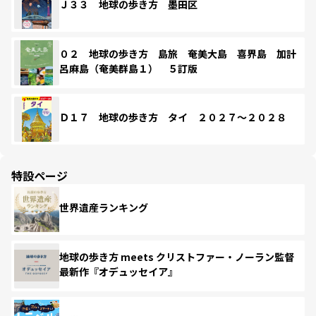
Ｊ３３ 地球の歩き方 墨田区
０２ 地球の歩き方 島旅 奄美大島 喜界島 加計
呂麻島（奄美群島１） ５訂版
Ｄ１７ 地球の歩き方 タイ ２０２７～２０２８
特設ページ
世界遺産ランキング
地球の歩き方 meets クリストファー・ノーラン監督
最新作『オデュッセイア』