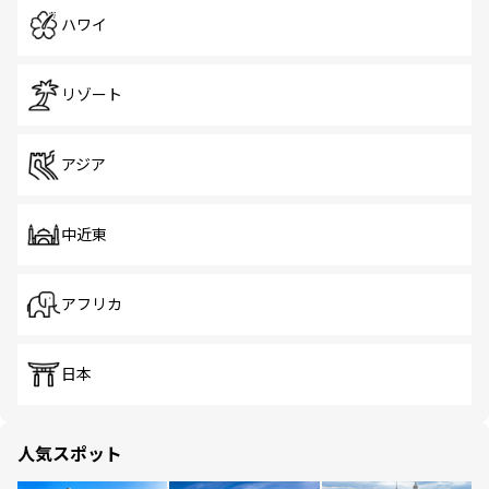
ハワイ
リゾート
アジア
中近東
アフリカ
日本
人気スポット