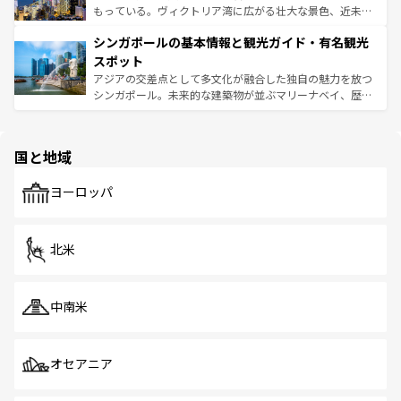
が旅行者を迎えてくれるので、きっと忘れられない旅にな
いビーチでリゾート気分を楽しむことができる。タイ料理
もっている。ヴィクトリア湾に広がる壮大な景色、近未来
るはずだ。 なお、新着のベトナム情報は
コンテンツ一覧
を
は世界的に有名で、屋台から高級レストランまで味覚を刺
的なアートスポット、そして歴史と現代が融合した町並
参照してほしい。
シンガポールの基本情報と観光ガイド・有名観光
激する。気候は一年中温暖で、どの季節にも異なる楽しみ
み、どこを訪れても感動するはず。観光スポットが密集し
が待っている。親しみやすいタイの人々、仏教を中心とし
ており、効率よく見どころを回れるのも魅力。息をのむよ
スポット
た文化、そして多様な観光資源が、訪れる旅人を魅了し続
うな絶景から文化的な体験まで、香港を存分に楽しみ尽く
アジアの交差点として多文化が融合した独自の魅力を放つ
ける。 なお、新着のタイ情報は
コンテンツ一覧
を参照して
そう。 なお、新着の香港情報は
コンテンツ一覧
を参照して
シンガポール。未来的な建築物が並ぶマリーナベイ、歴史
ほしい。
ほしい。
と伝統を感じられるエスニックタウン、多数の緑豊かな公
園や自然保護区など、自然が調和した近代的な景観と文化
の多様性あふれるカラフルな町は、どこを歩いても新しい
国と地域
発見がある。さらに、治安のよさや充実した公共交通機関
も、旅行者にとっては魅力的なポイント。グルメも豊富
で、ホーカーズは地元の風情を楽しめる外せないスポット
ヨーロッパ
だ。訪れる人を飽きさせないシンガポールで、多様な魅力
を体感しよう。 なお、新着のシンガポール情報は
コンテン
ツ一覧
を参照してほしい。
北米
中南米
オセアニア