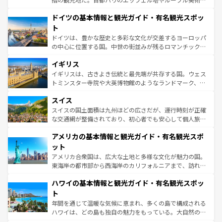
の城塞都市、穏やかなビーチリゾートまで多彩な表情を見
といった象徴的なスポットから、田舎町の古風な美しさま
せる。地方によって風土や気候が異なるスペインはその個
ドイツの基本情報と観光ガイド・有名観光スポッ
で、幅広い魅力が詰まっている。華麗な宮殿、歴史的な大
性で訪れる人を魅了する。 なお、新着のスペイン情報は
コ
聖堂、美しいビーチ、そして豊かな自然が、訪れる者を心
ト
ンテンツ一覧
を参照してほしい。
から魅了する。また、フランスは美食の国としても知ら
ドイツは、豊かな歴史と多彩な文化が交差するヨーロッパ
れ、フランス料理はユネスコ無形文化遺産にも登録されて
の中心に位置する国。中世の街並みが残るロマンチック街
いる。シャンパンの発祥地であるランス、プロヴァンスの
道から、未来を先取りするようなモダンな都市まで多様な
香り高いラベンダー畑など、多彩な楽しみ方が可能だ。さ
イギリス
顔を持つこの国は、どこを歩いても飽きることがない。ベ
らに、パリ以外の地域にも魅力が溢れており、どの街角に
ルリンの文化的活気、バイエルン州のアルプスの絶景、そ
イギリスは、古きよき伝統と最先端が共存する国。ウェス
も豊かな歴史と文化が息づいている。パリ以外の個性あふ
してライン川沿いのワイン畑といった風景は必見。ビール
トミンスター寺院や大英博物館のようなランドマーク、歴
れる地方に足を運ぶとそれぞれで全く異なる文化を体験で
とソーセージを味わいながら地元の人と過ごす楽しい時間
史ある大学都市、美しい丘陵地帯や牧歌的な風景など、エ
きるだろう。 なお、新着のフランス情報は
コンテンツ一覧
スイス
は、お酒好きな人にはぜひ体験してほしい。 なお、新着の
リアごとに異なる魅力がある。また、優雅なアフタヌーン
を参照してほしい。
ドイツ情報は
コンテンツ一覧
を参照してほしい。
ティー、ビール好きにはたまらない英国パブ、サッカー観
スイスの国土面積は九州ほどの広さだが、運行時刻が正確
戦など、本場だからこそできる体験も豊富。イギリスを旅
な交通網が整備されており、初心者でも安心して個人旅行
して楽しみつくそう。 なお、新着のイギリス情報は
コンテ
を楽しめる。日本同様に時刻表どおりの旅が可能だ。中世
アメリカの基本情報と観光ガイド・有名観光スポ
ンツ一覧
を参照してほしい。
の建物がそのまま残る町や、スイスならではのユニークな
博物館もあり、アルプス観光だけでなく町歩きも満喫する
ット
ことができる。国民の所得が高いため物価も高いが、旅行
アメリカ合衆国は、広大な土地と多様な文化が魅力の国。
者向けの交通パス提供のサービスもあり、うまく活用すれ
東海岸の都市部から西海岸のカリフォルニアまで、訪れる
ば市内交通費無料で観光を楽しむこともできる。 なお、新
場所ごとに異なる風景と体験が待っている。ニューヨーク
着のスイス情報は
コンテンツ一覧
を参照してほしい。
ハワイの基本情報と観光ガイド・有名観光スポッ
のような巨大都市は、観光、ショッピング、エンターテイ
ンメントが詰まった刺激的なスポットだ。一方、アメリカ
ト
西部には大自然が広がり、グランドキャニオンやイエロー
年間を通じて温暖な気候に恵まれ、多くの島で構成される
ストーン国立公園といった絶景が堪能できる。さらに、南
ハワイは、どの島も独自の魅力をもっている。大自然の神
部のニューオーリンズでは、音楽と美食が融合した独特の
秘を感じたいなら、火山が生み出した壮大な景観を誇るハ