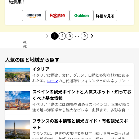
絶景集！
詳細を見る
…
1
2
3
9
AD
AD
人気の国と地域から探す
イタリア
イタリアは歴史、文化、グルメ、自然と多彩な魅力にあふ
れた国。
ローマ
の古代遺跡やフィレンツェのルネッサンス
美術、ヴェネツィアの運河など、歴史あるスポットはもち
スペインの観光ポイントと人気スポット・知ってお
ろん、トスカーナの美しい田園風景やアマルフィ海岸の絶
景など、自然景観も見逃せない。観光の合間には、本場の
くべき基本情報
ピザやパスタなど、絶品のイタリア料理を堪能することも
イベリア半島のほぼ80％を占めるスペインは、太陽が降り
できる。朝目覚めてから夜眠るまで、すべての瞬間を楽し
注ぐ地中海沿岸から雄大なピレネー山脈まで、多彩な自然
ませてくれるイタリアで、忘れられない旅をしてみよう！
と文化が詰まったヨーロッパ屈指の旅行先だ。多様な地域
なお、新着のイタリア情報は
コンテンツ一覧
を参照してほ
フランスの基本情報と観光ガイド・有名観光スポ
文化が根付くこの国では、情熱的なフラメンコ、熱気あふ
しい。
れる闘牛、そして美味しいタパスが生活の一部となってい
ット
る。首都マドリードの洗練された雰囲気や、バルセロナの
フランスは、世界中の旅行者を魅了し続けるヨーロッパ屈
アートに溢れた街角から、地方では古代ローマ遺跡や中世
指の観光地だ。首都パリのエッフェル塔やルーブル美術館