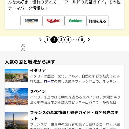
んな大好き！憧れのディズニーワールドの完璧ガイド。その他
テーマパーク情報も！
詳細を見る
…
1
2
3
4
8
AD
AD
人気の国と地域から探す
イタリア
イタリアは歴史、文化、グルメ、自然と多彩な魅力にあふ
れた国。
ローマ
の古代遺跡やフィレンツェのルネッサンス
美術、ヴェネツィアの運河など、歴史あるスポットはもち
スペイン
ろん、トスカーナの美しい田園風景やアマルフィ海岸の絶
景など、自然景観も見逃せない。観光の合間には、本場の
イベリア半島のほぼ80％を占めるスペインは、太陽が降り
ピザやパスタなど、絶品のイタリア料理を堪能することも
注ぐ地中海沿岸から雄大なピレネー山脈まで、多彩な自然
できる。朝目覚めてから夜眠るまで、すべての瞬間を楽し
と文化が詰まったヨーロッパ屈指の旅行先だ。多様な地域
フランスの基本情報と観光ガイド・有名観光スポ
ませてくれるイタリアで、忘れられない旅をしてみよう！
文化が根付くこの国では、情熱的なフラメンコ、熱気あふ
なお、新着のイタリア情報は
コンテンツ一覧
を参照してほ
れる闘牛、そして美味しいタパスが生活の一部となってい
ット
しい。
る。首都マドリードの洗練された雰囲気や、バルセロナの
フランスは、世界中の旅行者を魅了し続けるヨーロッパ屈
アートに溢れた街角から、地方では古代ローマ遺跡や中世