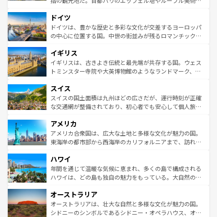
指の観光地だ。首都パリのエッフェル塔やルーブル美術館
の城塞都市、穏やかなビーチリゾートまで多彩な表情を見
といった象徴的なスポットから、田舎町の古風な美しさま
せる。地方によって風土や気候が異なるスペインはその個
ドイツ
で、幅広い魅力が詰まっている。華麗な宮殿、歴史的な大
性で訪れる人を魅了する。 なお、新着のスペイン情報は
コ
聖堂、美しいビーチ、そして豊かな自然が、訪れる者を心
ドイツは、豊かな歴史と多彩な文化が交差するヨーロッパ
ンテンツ一覧
を参照してほしい。
から魅了する。また、フランスは美食の国としても知ら
の中心に位置する国。中世の街並みが残るロマンチック街
れ、フランス料理はユネスコ無形文化遺産にも登録されて
道から、未来を先取りするようなモダンな都市まで多様な
イギリス
いる。シャンパンの発祥地であるランス、プロヴァンスの
顔を持つこの国は、どこを歩いても飽きることがない。ベ
香り高いラベンダー畑など、多彩な楽しみ方が可能だ。さ
ルリンの文化的活気、バイエルン州のアルプスの絶景、そ
イギリスは、古きよき伝統と最先端が共存する国。ウェス
らに、パリ以外の地域にも魅力が溢れており、どの街角に
してライン川沿いのワイン畑といった風景は必見。ビール
トミンスター寺院や大英博物館のようなランドマーク、歴
も豊かな歴史と文化が息づいている。パリ以外の個性あふ
とソーセージを味わいながら地元の人と過ごす楽しい時間
史ある大学都市、美しい丘陵地帯や牧歌的な風景など、エ
れる地方に足を運ぶとそれぞれで全く異なる文化を体験で
スイス
は、お酒好きな人にはぜひ体験してほしい。 なお、新着の
リアごとに異なる魅力がある。また、優雅なアフタヌーン
きるだろう。 なお、新着のフランス情報は
コンテンツ一覧
ドイツ情報は
コンテンツ一覧
を参照してほしい。
ティー、ビール好きにはたまらない英国パブ、サッカー観
スイスの国土面積は九州ほどの広さだが、運行時刻が正確
を参照してほしい。
戦など、本場だからこそできる体験も豊富。イギリスを旅
な交通網が整備されており、初心者でも安心して個人旅行
して楽しみつくそう。 なお、新着のイギリス情報は
コンテ
を楽しめる。日本同様に時刻表どおりの旅が可能だ。中世
アメリカ
ンツ一覧
を参照してほしい。
の建物がそのまま残る町や、スイスならではのユニークな
博物館もあり、アルプス観光だけでなく町歩きも満喫する
アメリカ合衆国は、広大な土地と多様な文化が魅力の国。
ことができる。国民の所得が高いため物価も高いが、旅行
東海岸の都市部から西海岸のカリフォルニアまで、訪れる
者向けの交通パス提供のサービスもあり、うまく活用すれ
場所ごとに異なる風景と体験が待っている。ニューヨーク
ハワイ
ば市内交通費無料で観光を楽しむこともできる。 なお、新
のような巨大都市は、観光、ショッピング、エンターテイ
着のスイス情報は
コンテンツ一覧
を参照してほしい。
ンメントが詰まった刺激的なスポットだ。一方、アメリカ
年間を通じて温暖な気候に恵まれ、多くの島で構成される
西部には大自然が広がり、グランドキャニオンやイエロー
ハワイは、どの島も独自の魅力をもっている。大自然の神
ストーン国立公園といった絶景が堪能できる。さらに、南
秘を感じたいなら、火山が生み出した壮大な景観を誇るハ
オーストラリア
部のニューオーリンズでは、音楽と美食が融合した独特の
ワイ島は見逃せない。また、定番の観光地といえばオアフ
文化が魅力。旅行者はアメリカの各地域で異なる魅力を楽
島だが、静かな自然を求めるならマウイ島やカウアイ島が
オーストラリアは、壮大な自然と多様な文化が魅力の国。
しみながら、その多様性と豊かな歴史を感じることができ
おすすめ。エメラルドグリーンに輝く海をはじめ、豊かな
シドニーのシンボルであるシドニー・オペラハウス、オー