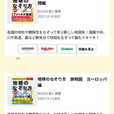
陸編
BOOKS 旅と健康
2022.10.14 発売
各国の地形や関係性をなぞって学ぶ新しい地図本！国境や州、
川や街道、島など旅気分で地図をなぞって脳もイキイキ！
詳細を見る
AD
地球のなぞり方 旅地図 ヨーロッパ
編
BOOKS 旅と健康
2022.10.14 発売