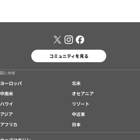
コミュニティを見る
国と地域
ヨーロッパ
北米
中南米
オセアニア
ハワイ
リゾート
アジア
中近東
アフリカ
日本
ウェブマガジン