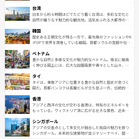
るだろう。車でのロードトリップや列車の旅も、アメリカ
文化や歴史が息づいている。「アロハスピリット」と呼ば
ストラリア東海岸北部に広がる大サンゴ礁地帯グレートバ
ならではの贅沢な旅のスタイルだ。 なお、新着のアメリカ
台湾
れるおもてなしの心で訪れる人々を迎えてくれるハワイの
リアリーフや大陸中央部にそびえるウルル（エアーズロッ
情報は
コンテンツ一覧
を参照してほしい。
人々、おいしいローカルフードやハワイアンミュージッ
ク）、タスマニアの美しい原生林やケアンズの熱帯雨林な
日本から約４時間ほどでたどり着く台湾は、多彩な文化と
ク、伝統的なフラダンスなど、すべてがハワイの魅力を彩
ど、見どころがたくさん。また、カフェやワイン、オージ
自然が織りなす魅力的な観光地。活気あふれる大都市の台
っている。訪れるたびに新しい発見と感動が待っているハ
ービーフなどの食文化も豊かで、美味しいものであふれて
北やノスタルジックな町並みが人気な九份（ジォウフェ
ワイを、存分に味わってほしい。 なお、新着のハワイ情報
韓国
いる。アクティビティも充実しており、サーフィンやダイ
ン）、静ひつな山岳地帯である台湾東部など、都市の喧騒
は
コンテンツ一覧
を参照してほしい。
ビング、ハイキングなど、アウトドア好きにはたまらな
と山間の静けさが共存しており、訪れる人に新しい発見と
歴史ある王朝文化が残る一方で、最先端のファッションやK
い。オーストラリアの多彩な魅力を存分に味わいつくそ
驚きをもたらしてくれる。また、奥深い台湾の食文化も魅
-POPで世界を席巻している韓国。首都ソウルの宮殿や伝統
う。 なお、新着のオーストラリア情報は
コンテンツ一覧
を
力で、夜市などの屋台グルメから高級料理、ヘルシーで美
家屋が並ぶエリアでは韓国の歴史と文化に浸ることがで
参照してほしい。
ベトナム
容にもいいと評判のスイーツなど、バラエティ豊かな料理
き、地方に足を延ばせば四季折々の自然美を楽しむことが
が味わえる。 なお、新着の台湾情報は
コンテンツ一覧
を参
できる。そして、キムチや焼肉、絶品のストリートフード
豊かな自然と多様な文化が魅力的なベトナム。南北に細長
照してほしい。
まで、さまざまな韓国料理が待っている。夜には、韓国な
く伸びる国土には、広大な田園風景や青々とした山々、世
らではのナイトライフも堪能できる。あたたかいホスピタ
界遺産に登録された壮大な自然景観が点在し、都市部では
タイ
リティに包まれながら、韓国の多彩な魅力を心ゆくまで味
急速な発展と共に伝統が息づく。ハノイの古い町並みやホ
わってみてほしい。 なお、新着の韓国情報は
コンテンツ一
ーチミン市のフランス統治時代の建物も、独特の雰囲気を
タイは、東南アジアに位置する豊かな自然と歴史が息づく
覧
を参照してほしい。
醸し出している。また、バラエティの豊かさとおいしさで
国だ。首都バンコクは高層ビルが立ち並ぶ一方、伝統的な
世界中の食通を魅了してやまないベトナム料理も魅力のひ
寺院や市場がいたるところに点在し、古きよき文化と現代
香港
とつ。フォーやバインミー、ベトナムコーヒーなどは、ぜ
の活気が交差している。北部ではチェンマイなどの山岳地
ひ現地で味わいたい。どの地域を訪れてもあたたかい人々
帯で自然と触れ合い、南部ではプーケットやクラビの美し
アジアと西洋の文化が交わる香港は、特有のエネルギーを
が旅行者を迎えてくれるので、きっと忘れられない旅にな
いビーチでリゾート気分を楽しむことができる。タイ料理
もっている。ヴィクトリア湾に広がる壮大な景色、近未来
るはずだ。 なお、新着のベトナム情報は
コンテンツ一覧
を
は世界的に有名で、屋台から高級レストランまで味覚を刺
的なアートスポット、そして歴史と現代が融合した町並
参照してほしい。
シンガポール
激する。気候は一年中温暖で、どの季節にも異なる楽しみ
み、どこを訪れても感動するはず。観光スポットが密集し
が待っている。親しみやすいタイの人々、仏教を中心とし
ており、効率よく見どころを回れるのも魅力。息をのむよ
アジアの交差点として多文化が融合した独自の魅力を放つ
た文化、そして多様な観光資源が、訪れる旅人を魅了し続
うな絶景から文化的な体験まで、香港を存分に楽しみ尽く
シンガポール。未来的な建築物が並ぶマリーナベイ、歴史
ける。 なお、新着のタイ情報は
コンテンツ一覧
を参照して
そう。 なお、新着の香港情報は
コンテンツ一覧
を参照して
と伝統を感じられるエスニックタウン、多数の緑豊かな公