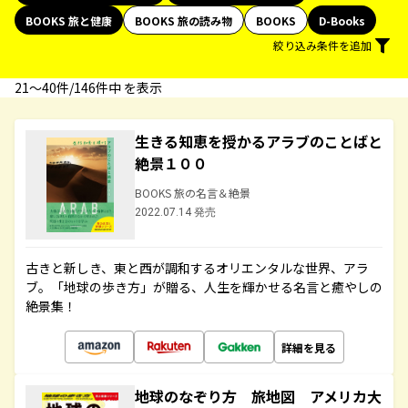
BOOKS 旅と健康
BOOKS 旅の読み物
BOOKS
D-Books
絞り込み条件を追加
21〜40件/146件中 を表示
生きる知恵を授かるアラブのことばと
絶景１００
BOOKS 旅の名言＆絶景
2022.07.14 発売
古きと新しき、東と西が調和するオリエンタルな世界、アラ
ブ。「地球の歩き方」が贈る、人生を輝かせる名言と癒やしの
絶景集！
詳細を見る
地球のなぞり方 旅地図 アメリカ大