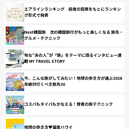
エアラインランキング 読者の投票をもとにランキン
グ形式で発表
Next韓国旅 次の韓国旅行がもっと楽しくなる 旅先・
グルメ・テクニック
旬な“あの人”が「旅」をテーマに語るインタビュー連
載 MY TRAVEL STORY
今、こんな旅がしてみたい！地球の歩き方が選ぶ2026
年絶対行くべき旅先30
コスパもタイパもかなえる！賢者の旅テクニック
地球の歩き方♥偏愛ハワイ