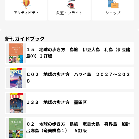
アクティビティ
鉄道・フライト
ショップ
新刊ガイドブック
１５ 地球の歩き方 島旅 伊豆大島 利島（伊豆諸
島①）３訂版
Ｃ０２ 地球の歩き方 ハワイ島 ２０２７～２０２
８
Ｊ３３ 地球の歩き方 墨田区
０２ 地球の歩き方 島旅 奄美大島 喜界島 加計
呂麻島（奄美群島１） ５訂版