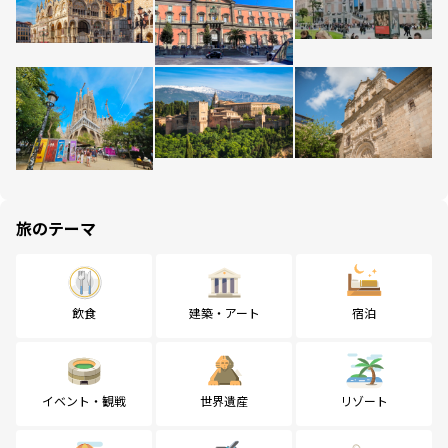
旅のテーマ
飲食
建築・アート
宿泊
イベント・観戦
世界遺産
リゾート