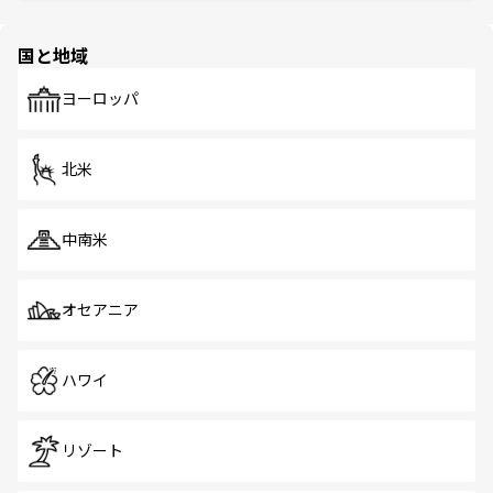
ほしい。
ほしい。
園や自然保護区など、自然が調和した近代的な景観と文化
の多様性あふれるカラフルな町は、どこを歩いても新しい
国と地域
発見がある。さらに、治安のよさや充実した公共交通機関
も、旅行者にとっては魅力的なポイント。グルメも豊富
で、ホーカーズは地元の風情を楽しめる外せないスポット
ヨーロッパ
だ。訪れる人を飽きさせないシンガポールで、多様な魅力
を体感しよう。 なお、新着のシンガポール情報は
コンテン
ツ一覧
を参照してほしい。
北米
中南米
オセアニア
ハワイ
リゾート