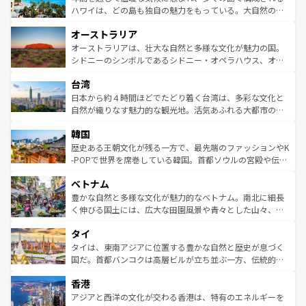
西部には大自然が広がり、グランドキャニオンやイエロー
ハワイは、どの島も独自の魅力をもっている。大自然の神
ストーン国立公園といった絶景が堪能できる。さらに、南
秘を感じたいなら、火山が生み出した壮大な景観を誇るハ
オーストラリア
部のニューオーリンズでは、音楽と美食が融合した独特の
ワイ島は見逃せない。また、定番の観光地といえばオアフ
文化が魅力。旅行者はアメリカの各地域で異なる魅力を楽
島だが、静かな自然を求めるならマウイ島やカウアイ島が
オーストラリアは、壮大な自然と多様な文化が魅力の国。
しみながら、その多様性と豊かな歴史を感じることができ
おすすめ。エメラルドグリーンに輝く海をはじめ、豊かな
シドニーのシンボルであるシドニー・オペラハウス、オー
るだろう。車でのロードトリップや列車の旅も、アメリカ
文化や歴史が息づいている。「アロハスピリット」と呼ば
ストラリア東海岸北部に広がる大サンゴ礁地帯グレートバ
ならではの贅沢な旅のスタイルだ。 なお、新着のアメリカ
台湾
れるおもてなしの心で訪れる人々を迎えてくれるハワイの
リアリーフや大陸中央部にそびえるウルル（エアーズロッ
情報は
コンテンツ一覧
を参照してほしい。
人々、おいしいローカルフードやハワイアンミュージッ
ク）、タスマニアの美しい原生林やケアンズの熱帯雨林な
日本から約４時間ほどでたどり着く台湾は、多彩な文化と
ク、伝統的なフラダンスなど、すべてがハワイの魅力を彩
ど、見どころがたくさん。また、カフェやワイン、オージ
自然が織りなす魅力的な観光地。活気あふれる大都市の台
っている。訪れるたびに新しい発見と感動が待っているハ
ービーフなどの食文化も豊かで、美味しいものであふれて
北やノスタルジックな町並みが人気な九份（ジォウフェ
ワイを、存分に味わってほしい。 なお、新着のハワイ情報
韓国
いる。アクティビティも充実しており、サーフィンやダイ
ン）、静ひつな山岳地帯である台湾東部など、都市の喧騒
は
コンテンツ一覧
を参照してほしい。
ビング、ハイキングなど、アウトドア好きにはたまらな
と山間の静けさが共存しており、訪れる人に新しい発見と
歴史ある王朝文化が残る一方で、最先端のファッションやK
い。オーストラリアの多彩な魅力を存分に味わいつくそ
驚きをもたらしてくれる。また、奥深い台湾の食文化も魅
-POPで世界を席巻している韓国。首都ソウルの宮殿や伝統
う。 なお、新着のオーストラリア情報は
コンテンツ一覧
を
力で、夜市などの屋台グルメから高級料理、ヘルシーで美
家屋が並ぶエリアでは韓国の歴史と文化に浸ることがで
参照してほしい。
ベトナム
容にもいいと評判のスイーツなど、バラエティ豊かな料理
き、地方に足を延ばせば四季折々の自然美を楽しむことが
が味わえる。 なお、新着の台湾情報は
コンテンツ一覧
を参
できる。そして、キムチや焼肉、絶品のストリートフード
豊かな自然と多様な文化が魅力的なベトナム。南北に細長
照してほしい。
まで、さまざまな韓国料理が待っている。夜には、韓国な
く伸びる国土には、広大な田園風景や青々とした山々、世
らではのナイトライフも堪能できる。あたたかいホスピタ
界遺産に登録された壮大な自然景観が点在し、都市部では
タイ
リティに包まれながら、韓国の多彩な魅力を心ゆくまで味
急速な発展と共に伝統が息づく。ハノイの古い町並みやホ
わってみてほしい。 なお、新着の韓国情報は
コンテンツ一
ーチミン市のフランス統治時代の建物も、独特の雰囲気を
タイは、東南アジアに位置する豊かな自然と歴史が息づく
覧
を参照してほしい。
醸し出している。また、バラエティの豊かさとおいしさで
国だ。首都バンコクは高層ビルが立ち並ぶ一方、伝統的な
世界中の食通を魅了してやまないベトナム料理も魅力のひ
寺院や市場がいたるところに点在し、古きよき文化と現代
香港
とつ。フォーやバインミー、ベトナムコーヒーなどは、ぜ
の活気が交差している。北部ではチェンマイなどの山岳地
ひ現地で味わいたい。どの地域を訪れてもあたたかい人々
帯で自然と触れ合い、南部ではプーケットやクラビの美し
アジアと西洋の文化が交わる香港は、特有のエネルギーを