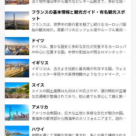
ピザやパスタなど、絶品のイタリア料理を堪能することも
注ぐ地中海沿岸から雄大なピレネー山脈まで、多彩な自然
できる。朝目覚めてから夜眠るまで、すべての瞬間を楽し
と文化が詰まったヨーロッパ屈指の旅行先だ。多様な地域
フランスの基本情報と観光ガイド・有名観光スポ
ませてくれるイタリアで、忘れられない旅をしてみよう！
文化が根付くこの国では、情熱的なフラメンコ、熱気あふ
なお、新着のイタリア情報は
コンテンツ一覧
を参照してほ
れる闘牛、そして美味しいタパスが生活の一部となってい
ット
しい。
る。首都マドリードの洗練された雰囲気や、バルセロナの
フランスは、世界中の旅行者を魅了し続けるヨーロッパ屈
アートに溢れた街角から、地方では古代ローマ遺跡や中世
指の観光地だ。首都パリのエッフェル塔やルーブル美術館
の城塞都市、穏やかなビーチリゾートまで多彩な表情を見
といった象徴的なスポットから、田舎町の古風な美しさま
せる。地方によって風土や気候が異なるスペインはその個
ドイツ
で、幅広い魅力が詰まっている。華麗な宮殿、歴史的な大
性で訪れる人を魅了する。 なお、新着のスペイン情報は
コ
聖堂、美しいビーチ、そして豊かな自然が、訪れる者を心
ドイツは、豊かな歴史と多彩な文化が交差するヨーロッパ
ンテンツ一覧
を参照してほしい。
から魅了する。また、フランスは美食の国としても知ら
の中心に位置する国。中世の街並みが残るロマンチック街
れ、フランス料理はユネスコ無形文化遺産にも登録されて
道から、未来を先取りするようなモダンな都市まで多様な
イギリス
いる。シャンパンの発祥地であるランス、プロヴァンスの
顔を持つこの国は、どこを歩いても飽きることがない。ベ
香り高いラベンダー畑など、多彩な楽しみ方が可能だ。さ
ルリンの文化的活気、バイエルン州のアルプスの絶景、そ
イギリスは、古きよき伝統と最先端が共存する国。ウェス
らに、パリ以外の地域にも魅力が溢れており、どの街角に
してライン川沿いのワイン畑といった風景は必見。ビール
トミンスター寺院や大英博物館のようなランドマーク、歴
も豊かな歴史と文化が息づいている。パリ以外の個性あふ
とソーセージを味わいながら地元の人と過ごす楽しい時間
史ある大学都市、美しい丘陵地帯や牧歌的な風景など、エ
れる地方に足を運ぶとそれぞれで全く異なる文化を体験で
スイス
は、お酒好きな人にはぜひ体験してほしい。 なお、新着の
リアごとに異なる魅力がある。また、優雅なアフタヌーン
きるだろう。 なお、新着のフランス情報は
コンテンツ一覧
ドイツ情報は
コンテンツ一覧
を参照してほしい。
ティー、ビール好きにはたまらない英国パブ、サッカー観
スイスの国土面積は九州ほどの広さだが、運行時刻が正確
を参照してほしい。
戦など、本場だからこそできる体験も豊富。イギリスを旅
な交通網が整備されており、初心者でも安心して個人旅行
して楽しみつくそう。 なお、新着のイギリス情報は
コンテ
を楽しめる。日本同様に時刻表どおりの旅が可能だ。中世
アメリカ
ンツ一覧
を参照してほしい。
の建物がそのまま残る町や、スイスならではのユニークな
博物館もあり、アルプス観光だけでなく町歩きも満喫する
アメリカ合衆国は、広大な土地と多様な文化が魅力の国。
ことができる。国民の所得が高いため物価も高いが、旅行
東海岸の都市部から西海岸のカリフォルニアまで、訪れる
者向けの交通パス提供のサービスもあり、うまく活用すれ
場所ごとに異なる風景と体験が待っている。ニューヨーク
ハワイ
ば市内交通費無料で観光を楽しむこともできる。 なお、新
のような巨大都市は、観光、ショッピング、エンターテイ
着のスイス情報は
コンテンツ一覧
を参照してほしい。
ンメントが詰まった刺激的なスポットだ。一方、アメリカ
年間を通じて温暖な気候に恵まれ、多くの島で構成される