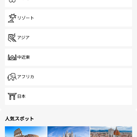
リゾート
アジア
中近東
アフリカ
日本
人気スポット