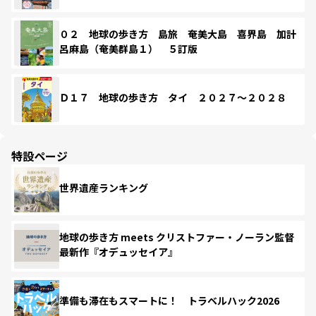
０２ 地球の歩き方 島旅 奄美大島 喜界島 加計
呂麻島（奄美群島１） ５訂版
Ｄ１７ 地球の歩き方 タイ ２０２７～２０２８
特設ページ
世界遺産ランキング
地球の歩き方 meets クリストファー・ノーラン監督
最新作『オデュッセイア』
準備も滞在もスマートに！ トラベルハック2026