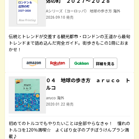
郊の町 ２０２７～２０２８
Aシリーズ（ヨーロッパ） 地球の歩き方 海外
2026.09.10 発売
伝統とトレンドが交差する観光都市・ロンドンの王道から最旬
トレンドまで詰め込んだ完全ガイド。街歩きもこの1冊におま
かせ！
詳細を見る
０４ 地球の歩き方 ａｒｕｃｏ ト
ルコ
aruco 海外
2020.01.22 発売
初めてのトルコでもやりたいことは全部やらなきゃ！ 憧れの
トルコを120％満喫☆ よくばり女子のプチぼうけんプラン満
載♪