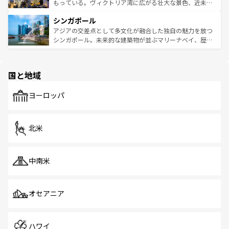
が旅行者を迎えてくれるので、きっと忘れられない旅にな
いビーチでリゾート気分を楽しむことができる。タイ料理
もっている。ヴィクトリア湾に広がる壮大な景色、近未来
るはずだ。 なお、新着のベトナム情報は
コンテンツ一覧
を
は世界的に有名で、屋台から高級レストランまで味覚を刺
的なアートスポット、そして歴史と現代が融合した町並
参照してほしい。
シンガポール
激する。気候は一年中温暖で、どの季節にも異なる楽しみ
み、どこを訪れても感動するはず。観光スポットが密集し
が待っている。親しみやすいタイの人々、仏教を中心とし
ており、効率よく見どころを回れるのも魅力。息をのむよ
アジアの交差点として多文化が融合した独自の魅力を放つ
た文化、そして多様な観光資源が、訪れる旅人を魅了し続
うな絶景から文化的な体験まで、香港を存分に楽しみ尽く
シンガポール。未来的な建築物が並ぶマリーナベイ、歴史
ける。 なお、新着のタイ情報は
コンテンツ一覧
を参照して
そう。 なお、新着の香港情報は
コンテンツ一覧
を参照して
と伝統を感じられるエスニックタウン、多数の緑豊かな公
ほしい。
ほしい。
園や自然保護区など、自然が調和した近代的な景観と文化
の多様性あふれるカラフルな町は、どこを歩いても新しい
国と地域
発見がある。さらに、治安のよさや充実した公共交通機関
も、旅行者にとっては魅力的なポイント。グルメも豊富
で、ホーカーズは地元の風情を楽しめる外せないスポット
ヨーロッパ
だ。訪れる人を飽きさせないシンガポールで、多様な魅力
を体感しよう。 なお、新着のシンガポール情報は
コンテン
ツ一覧
を参照してほしい。
北米
中南米
オセアニア
ハワイ