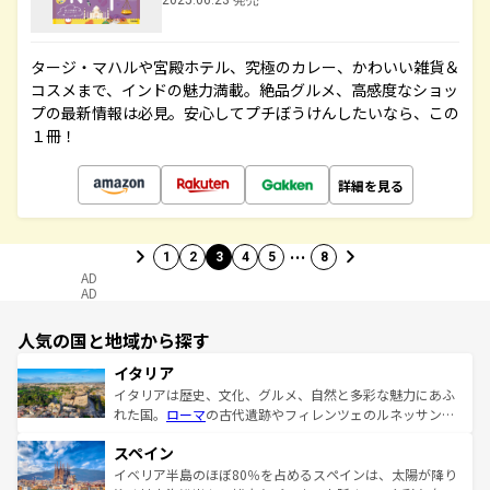
2025.06.23 発売
タージ・マハルや宮殿ホテル、究極のカレー、かわいい雑貨＆
コスメまで、インドの魅力満載。絶品グルメ、高感度なショッ
プの最新情報は必見。安心してプチぼうけんしたいなら、この
１冊！
詳細を見る
…
1
2
3
4
5
8
AD
AD
人気の国と地域から探す
イタリア
イタリアは歴史、文化、グルメ、自然と多彩な魅力にあふ
れた国。
ローマ
の古代遺跡やフィレンツェのルネッサンス
美術、ヴェネツィアの運河など、歴史あるスポットはもち
スペイン
ろん、トスカーナの美しい田園風景やアマルフィ海岸の絶
景など、自然景観も見逃せない。観光の合間には、本場の
イベリア半島のほぼ80％を占めるスペインは、太陽が降り