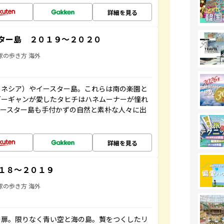
詳細を見る
ター島 ２０１９～２０２０
球の歩き方 海外
リネシア）やイースター島。これらは南の楽園と
ゴーギャンが愛したタヒチはハネムーナーが憧れ
イースター島も手付かずの自然と素朴な人々に出
詳細を見る
１８～２０１９
球の歩き方 海外
の扉。限りなく青い空と海の島。贅をつくしたリ