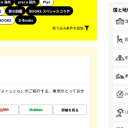
co 海外
aruco 国内
Plat
国と地
代
旅の図鑑
BOOKS スペシャルコラボ
BOOKS
D-Books
絞り込み条件を追加
『ａｒｕｃｏ』がご紹介する、東京のとっておき
詳細を見る