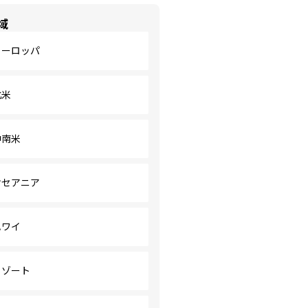
域
ヨーロッパ
北米
中南米
オセアニア
ハワイ
リゾート