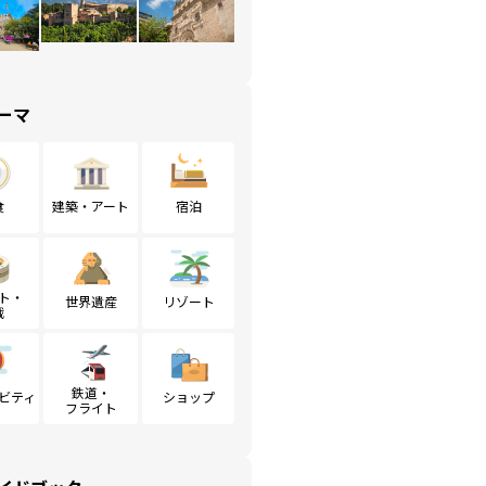
ーマ
食
建築・アート
宿泊
ト・
世界遺産
リゾート
戦
鉄道・
ビティ
ショップ
フライト