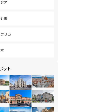
アジア
中近東
アフリカ
日本
ポット