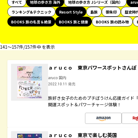
すべて
地球の歩き方 海外
地球の歩き方 Jシリーズ（国内）
aru
ランキング&テクニック
Resort Style
島旅
御朱印
歴史時
BOOKS 旅の名言＆絶景
BOOKS 旅と健康
BOOKS 旅の読み物
141〜157件/157件中 を表示
ａｒｕｃｏ 東京パワースポットさんぽ
aruco 国内
2022.10.11 発売
旅好き女子のためのプチぼうけん応援ガイド
開運スポット＆パワーチャージ体験！
ａｒｕｃｏ 東京で楽しむ英国