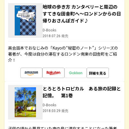
地球の歩き方 カンタベリーと周辺の
すてきな田舎町へ～ロンドンからの日
帰りおさんぽガイド♪
D-Books
2018.07.26 発売
英会話本でおなじみの「Kayoの“秘密のノート”」シリーズの
著者が、今度は自分の滞在するロンドン南東の田舎町をご紹
介！
詳細を見る
とろとろトロピカル ある旅の記録と
記憶。 第1巻
D-Books
2018.03.29 発売
子供の頃から夢見ていた南の島に滞在することになった筆者