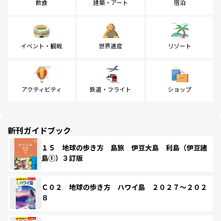
飲食
建築・アート
宿泊
イベント・観戦
世界遺産
リゾート
アクティビティ
鉄道・フライト
ショップ
新刊ガイドブック
１５ 地球の歩き方 島旅 伊豆大島 利島（伊豆諸
島①）３訂版
Ｃ０２ 地球の歩き方 ハワイ島 ２０２７～２０２
８