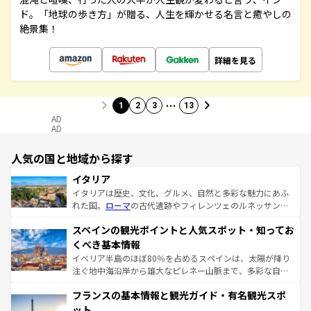
ド。「地球の歩き方」が贈る、人生を輝かせる名言と癒やしの
絶景集！
詳細を見る
…
1
2
3
13
AD
AD
人気の国と地域から探す
イタリア
イタリアは歴史、文化、グルメ、自然と多彩な魅力にあふ
れた国。
ローマ
の古代遺跡やフィレンツェのルネッサンス
美術、ヴェネツィアの運河など、歴史あるスポットはもち
スペインの観光ポイントと人気スポット・知ってお
ろん、トスカーナの美しい田園風景やアマルフィ海岸の絶
景など、自然景観も見逃せない。観光の合間には、本場の
くべき基本情報
ピザやパスタなど、絶品のイタリア料理を堪能することも
イベリア半島のほぼ80％を占めるスペインは、太陽が降り
できる。朝目覚めてから夜眠るまで、すべての瞬間を楽し
注ぐ地中海沿岸から雄大なピレネー山脈まで、多彩な自然
ませてくれるイタリアで、忘れられない旅をしてみよう！
と文化が詰まったヨーロッパ屈指の旅行先だ。多様な地域
なお、新着のイタリア情報は
コンテンツ一覧
を参照してほ
フランスの基本情報と観光ガイド・有名観光スポ
文化が根付くこの国では、情熱的なフラメンコ、熱気あふ
しい。
れる闘牛、そして美味しいタパスが生活の一部となってい
ット