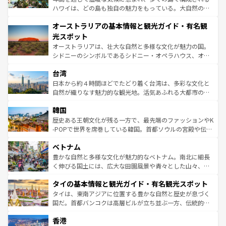
ストーン国立公園といった絶景が堪能できる。さらに、南
ハワイは、どの島も独自の魅力をもっている。大自然の神
部のニューオーリンズでは、音楽と美食が融合した独特の
秘を感じたいなら、火山が生み出した壮大な景観を誇るハ
文化が魅力。旅行者はアメリカの各地域で異なる魅力を楽
オーストラリアの基本情報と観光ガイド・有名観
ワイ島は見逃せない。また、定番の観光地といえばオアフ
しみながら、その多様性と豊かな歴史を感じることができ
島だが、静かな自然を求めるならマウイ島やカウアイ島が
光スポット
るだろう。車でのロードトリップや列車の旅も、アメリカ
おすすめ。エメラルドグリーンに輝く海をはじめ、豊かな
オーストラリアは、壮大な自然と多様な文化が魅力の国。
ならではの贅沢な旅のスタイルだ。 なお、新着のアメリカ
文化や歴史が息づいている。「アロハスピリット」と呼ば
シドニーのシンボルであるシドニー・オペラハウス、オー
情報は
コンテンツ一覧
を参照してほしい。
れるおもてなしの心で訪れる人々を迎えてくれるハワイの
ストラリア東海岸北部に広がる大サンゴ礁地帯グレートバ
人々、おいしいローカルフードやハワイアンミュージッ
台湾
リアリーフや大陸中央部にそびえるウルル（エアーズロッ
ク、伝統的なフラダンスなど、すべてがハワイの魅力を彩
ク）、タスマニアの美しい原生林やケアンズの熱帯雨林な
日本から約４時間ほどでたどり着く台湾は、多彩な文化と
っている。訪れるたびに新しい発見と感動が待っているハ
ど、見どころがたくさん。また、カフェやワイン、オージ
自然が織りなす魅力的な観光地。活気あふれる大都市の台
ワイを、存分に味わってほしい。 なお、新着のハワイ情報
ービーフなどの食文化も豊かで、美味しいものであふれて
北やノスタルジックな町並みが人気な九份（ジォウフェ
は
コンテンツ一覧
を参照してほしい。
韓国
いる。アクティビティも充実しており、サーフィンやダイ
ン）、静ひつな山岳地帯である台湾東部など、都市の喧騒
ビング、ハイキングなど、アウトドア好きにはたまらな
と山間の静けさが共存しており、訪れる人に新しい発見と
歴史ある王朝文化が残る一方で、最先端のファッションやK
い。オーストラリアの多彩な魅力を存分に味わいつくそ
驚きをもたらしてくれる。また、奥深い台湾の食文化も魅
-POPで世界を席巻している韓国。首都ソウルの宮殿や伝統
う。 なお、新着のオーストラリア情報は
コンテンツ一覧
を
力で、夜市などの屋台グルメから高級料理、ヘルシーで美
家屋が並ぶエリアでは韓国の歴史と文化に浸ることがで
参照してほしい。
ベトナム
容にもいいと評判のスイーツなど、バラエティ豊かな料理
き、地方に足を延ばせば四季折々の自然美を楽しむことが
が味わえる。 なお、新着の台湾情報は
コンテンツ一覧
を参
できる。そして、キムチや焼肉、絶品のストリートフード
豊かな自然と多様な文化が魅力的なベトナム。南北に細長
照してほしい。
まで、さまざまな韓国料理が待っている。夜には、韓国な
く伸びる国土には、広大な田園風景や青々とした山々、世
らではのナイトライフも堪能できる。あたたかいホスピタ
界遺産に登録された壮大な自然景観が点在し、都市部では
タイの基本情報と観光ガイド・有名観光スポット
リティに包まれながら、韓国の多彩な魅力を心ゆくまで味
急速な発展と共に伝統が息づく。ハノイの古い町並みやホ
わってみてほしい。 なお、新着の韓国情報は
コンテンツ一
ーチミン市のフランス統治時代の建物も、独特の雰囲気を
タイは、東南アジアに位置する豊かな自然と歴史が息づく
覧
を参照してほしい。
醸し出している。また、バラエティの豊かさとおいしさで
国だ。首都バンコクは高層ビルが立ち並ぶ一方、伝統的な
世界中の食通を魅了してやまないベトナム料理も魅力のひ
寺院や市場がいたるところに点在し、古きよき文化と現代
香港
とつ。フォーやバインミー、ベトナムコーヒーなどは、ぜ
の活気が交差している。北部ではチェンマイなどの山岳地