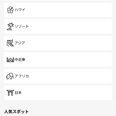
ハワイ
リゾート
アジア
中近東
アフリカ
日本
人気スポット