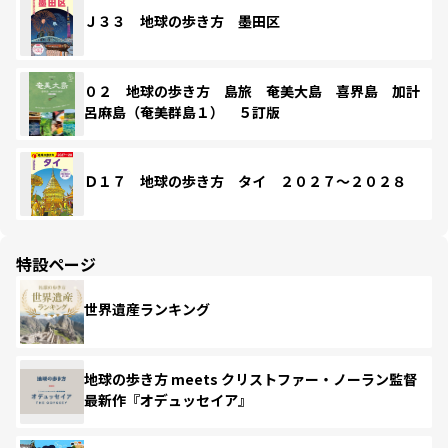
Ｊ３３ 地球の歩き方 墨田区
０２ 地球の歩き方 島旅 奄美大島 喜界島 加計
呂麻島（奄美群島１） ５訂版
Ｄ１７ 地球の歩き方 タイ ２０２７～２０２８
特設ページ
世界遺産ランキング
地球の歩き方 meets クリストファー・ノーラン監督
最新作『オデュッセイア』