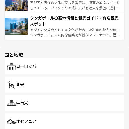
ひ現地で味わいたい。どの地域を訪れてもあたたかい人々
帯で自然と触れ合い、南部ではプーケットやクラビの美し
アジアと西洋の文化が交わる香港は、特有のエネルギーを
が旅行者を迎えてくれるので、きっと忘れられない旅にな
いビーチでリゾート気分を楽しむことができる。タイ料理
もっている。ヴィクトリア湾に広がる壮大な景色、近未来
るはずだ。 なお、新着のベトナム情報は
コンテンツ一覧
を
は世界的に有名で、屋台から高級レストランまで味覚を刺
的なアートスポット、そして歴史と現代が融合した町並
参照してほしい。
シンガポールの基本情報と観光ガイド・有名観光
激する。気候は一年中温暖で、どの季節にも異なる楽しみ
み、どこを訪れても感動するはず。観光スポットが密集し
が待っている。親しみやすいタイの人々、仏教を中心とし
ており、効率よく見どころを回れるのも魅力。息をのむよ
スポット
た文化、そして多様な観光資源が、訪れる旅人を魅了し続
うな絶景から文化的な体験まで、香港を存分に楽しみ尽く
アジアの交差点として多文化が融合した独自の魅力を放つ
ける。 なお、新着のタイ情報は
コンテンツ一覧
を参照して
そう。 なお、新着の香港情報は
コンテンツ一覧
を参照して
シンガポール。未来的な建築物が並ぶマリーナベイ、歴史
ほしい。
ほしい。
と伝統を感じられるエスニックタウン、多数の緑豊かな公
園や自然保護区など、自然が調和した近代的な景観と文化
の多様性あふれるカラフルな町は、どこを歩いても新しい
国と地域
発見がある。さらに、治安のよさや充実した公共交通機関
も、旅行者にとっては魅力的なポイント。グルメも豊富
で、ホーカーズは地元の風情を楽しめる外せないスポット
ヨーロッパ
だ。訪れる人を飽きさせないシンガポールで、多様な魅力
を体感しよう。 なお、新着のシンガポール情報は
コンテン
ツ一覧
を参照してほしい。
北米
中南米
オセアニア