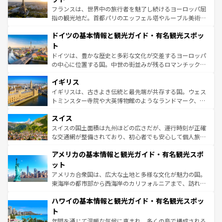
る。首都マドリードの洗練された雰囲気や、バルセロナの
フランスは、世界中の旅行者を魅了し続けるヨーロッパ屈
アートに溢れた街角から、地方では古代ローマ遺跡や中世
指の観光地だ。首都パリのエッフェル塔やルーブル美術館
の城塞都市、穏やかなビーチリゾートまで多彩な表情を見
といった象徴的なスポットから、田舎町の古風な美しさま
せる。地方によって風土や気候が異なるスペインはその個
ドイツの基本情報と観光ガイド・有名観光スポッ
で、幅広い魅力が詰まっている。華麗な宮殿、歴史的な大
性で訪れる人を魅了する。 なお、新着のスペイン情報は
コ
聖堂、美しいビーチ、そして豊かな自然が、訪れる者を心
ト
ンテンツ一覧
を参照してほしい。
から魅了する。また、フランスは美食の国としても知ら
ドイツは、豊かな歴史と多彩な文化が交差するヨーロッパ
れ、フランス料理はユネスコ無形文化遺産にも登録されて
の中心に位置する国。中世の街並みが残るロマンチック街
いる。シャンパンの発祥地であるランス、プロヴァンスの
道から、未来を先取りするようなモダンな都市まで多様な
香り高いラベンダー畑など、多彩な楽しみ方が可能だ。さ
イギリス
顔を持つこの国は、どこを歩いても飽きることがない。ベ
らに、パリ以外の地域にも魅力が溢れており、どの街角に
ルリンの文化的活気、バイエルン州のアルプスの絶景、そ
イギリスは、古きよき伝統と最先端が共存する国。ウェス
も豊かな歴史と文化が息づいている。パリ以外の個性あふ
してライン川沿いのワイン畑といった風景は必見。ビール
トミンスター寺院や大英博物館のようなランドマーク、歴
れる地方に足を運ぶとそれぞれで全く異なる文化を体験で
とソーセージを味わいながら地元の人と過ごす楽しい時間
史ある大学都市、美しい丘陵地帯や牧歌的な風景など、エ
きるだろう。 なお、新着のフランス情報は
コンテンツ一覧
スイス
は、お酒好きな人にはぜひ体験してほしい。 なお、新着の
リアごとに異なる魅力がある。また、優雅なアフタヌーン
を参照してほしい。
ドイツ情報は
コンテンツ一覧
を参照してほしい。
ティー、ビール好きにはたまらない英国パブ、サッカー観
スイスの国土面積は九州ほどの広さだが、運行時刻が正確
戦など、本場だからこそできる体験も豊富。イギリスを旅
な交通網が整備されており、初心者でも安心して個人旅行
して楽しみつくそう。 なお、新着のイギリス情報は
コンテ
を楽しめる。日本同様に時刻表どおりの旅が可能だ。中世
アメリカの基本情報と観光ガイド・有名観光スポ
ンツ一覧
を参照してほしい。
の建物がそのまま残る町や、スイスならではのユニークな
博物館もあり、アルプス観光だけでなく町歩きも満喫する
ット
ことができる。国民の所得が高いため物価も高いが、旅行
アメリカ合衆国は、広大な土地と多様な文化が魅力の国。
者向けの交通パス提供のサービスもあり、うまく活用すれ
東海岸の都市部から西海岸のカリフォルニアまで、訪れる
ば市内交通費無料で観光を楽しむこともできる。 なお、新
場所ごとに異なる風景と体験が待っている。ニューヨーク
着のスイス情報は
コンテンツ一覧
を参照してほしい。
ハワイの基本情報と観光ガイド・有名観光スポッ
のような巨大都市は、観光、ショッピング、エンターテイ
ンメントが詰まった刺激的なスポットだ。一方、アメリカ
ト
西部には大自然が広がり、グランドキャニオンやイエロー
年間を通じて温暖な気候に恵まれ、多くの島で構成される