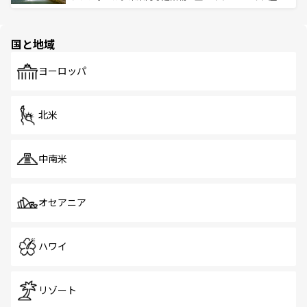
ける。 なお、新着のタイ情報は
コンテンツ一覧
を参照して
そう。 なお、新着の香港情報は
コンテンツ一覧
を参照して
と伝統を感じられるエスニックタウン、多数の緑豊かな公
ほしい。
ほしい。
園や自然保護区など、自然が調和した近代的な景観と文化
の多様性あふれるカラフルな町は、どこを歩いても新しい
国と地域
発見がある。さらに、治安のよさや充実した公共交通機関
も、旅行者にとっては魅力的なポイント。グルメも豊富
で、ホーカーズは地元の風情を楽しめる外せないスポット
ヨーロッパ
だ。訪れる人を飽きさせないシンガポールで、多様な魅力
を体感しよう。 なお、新着のシンガポール情報は
コンテン
ツ一覧
を参照してほしい。
北米
中南米
オセアニア
ハワイ
リゾート