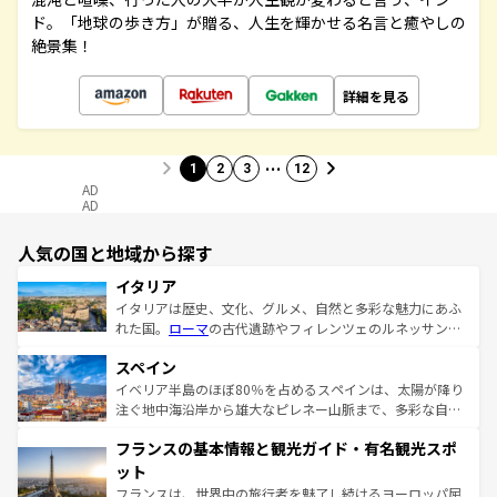
ド。「地球の歩き方」が贈る、人生を輝かせる名言と癒やしの
絶景集！
詳細を見る
…
1
2
3
12
AD
AD
人気の国と地域から探す
イタリア
イタリアは歴史、文化、グルメ、自然と多彩な魅力にあふ
れた国。
ローマ
の古代遺跡やフィレンツェのルネッサンス
美術、ヴェネツィアの運河など、歴史あるスポットはもち
スペイン
ろん、トスカーナの美しい田園風景やアマルフィ海岸の絶
景など、自然景観も見逃せない。観光の合間には、本場の
イベリア半島のほぼ80％を占めるスペインは、太陽が降り
ピザやパスタなど、絶品のイタリア料理を堪能することも
注ぐ地中海沿岸から雄大なピレネー山脈まで、多彩な自然
できる。朝目覚めてから夜眠るまで、すべての瞬間を楽し
と文化が詰まったヨーロッパ屈指の旅行先だ。多様な地域
フランスの基本情報と観光ガイド・有名観光スポ
ませてくれるイタリアで、忘れられない旅をしてみよう！
文化が根付くこの国では、情熱的なフラメンコ、熱気あふ
なお、新着のイタリア情報は
コンテンツ一覧
を参照してほ
れる闘牛、そして美味しいタパスが生活の一部となってい
ット
しい。
る。首都マドリードの洗練された雰囲気や、バルセロナの
フランスは、世界中の旅行者を魅了し続けるヨーロッパ屈