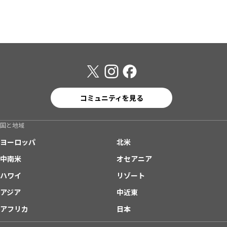
コミュニティを見る
国と地域
ヨーロッパ
北米
中南米
オセアニア
ハワイ
リゾート
アジア
中近東
アフリカ
日本