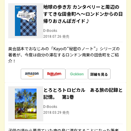
地球の歩き方 カンタベリーと周辺の
すてきな田舎町へ～ロンドンからの日
帰りおさんぽガイド♪
D-Books
2018.07.26 発売
英会話本でおなじみの「Kayoの“秘密のノート”」シリーズの
著者が、今度は自分の滞在するロンドン南東の田舎町をご紹
介！
詳細を見る
とろとろトロピカル ある旅の記録と
記憶。 第1巻
D-Books
2018.03.29 発売
子供の頃から夢見ていた南の島に滞在することになった筆者