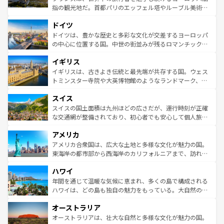
アートに溢れた街角から、地方では古代ローマ遺跡や中世
指の観光地だ。首都パリのエッフェル塔やルーブル美術館
の城塞都市、穏やかなビーチリゾートまで多彩な表情を見
といった象徴的なスポットから、田舎町の古風な美しさま
せる。地方によって風土や気候が異なるスペインはその個
ドイツ
で、幅広い魅力が詰まっている。華麗な宮殿、歴史的な大
性で訪れる人を魅了する。 なお、新着のスペイン情報は
コ
聖堂、美しいビーチ、そして豊かな自然が、訪れる者を心
ドイツは、豊かな歴史と多彩な文化が交差するヨーロッパ
ンテンツ一覧
を参照してほしい。
から魅了する。また、フランスは美食の国としても知ら
の中心に位置する国。中世の街並みが残るロマンチック街
れ、フランス料理はユネスコ無形文化遺産にも登録されて
道から、未来を先取りするようなモダンな都市まで多様な
イギリス
いる。シャンパンの発祥地であるランス、プロヴァンスの
顔を持つこの国は、どこを歩いても飽きることがない。ベ
香り高いラベンダー畑など、多彩な楽しみ方が可能だ。さ
ルリンの文化的活気、バイエルン州のアルプスの絶景、そ
イギリスは、古きよき伝統と最先端が共存する国。ウェス
らに、パリ以外の地域にも魅力が溢れており、どの街角に
してライン川沿いのワイン畑といった風景は必見。ビール
トミンスター寺院や大英博物館のようなランドマーク、歴
も豊かな歴史と文化が息づいている。パリ以外の個性あふ
とソーセージを味わいながら地元の人と過ごす楽しい時間
史ある大学都市、美しい丘陵地帯や牧歌的な風景など、エ
れる地方に足を運ぶとそれぞれで全く異なる文化を体験で
スイス
は、お酒好きな人にはぜひ体験してほしい。 なお、新着の
リアごとに異なる魅力がある。また、優雅なアフタヌーン
きるだろう。 なお、新着のフランス情報は
コンテンツ一覧
ドイツ情報は
コンテンツ一覧
を参照してほしい。
ティー、ビール好きにはたまらない英国パブ、サッカー観
スイスの国土面積は九州ほどの広さだが、運行時刻が正確
を参照してほしい。
戦など、本場だからこそできる体験も豊富。イギリスを旅
な交通網が整備されており、初心者でも安心して個人旅行
して楽しみつくそう。 なお、新着のイギリス情報は
コンテ
を楽しめる。日本同様に時刻表どおりの旅が可能だ。中世
アメリカ
ンツ一覧
を参照してほしい。
の建物がそのまま残る町や、スイスならではのユニークな
博物館もあり、アルプス観光だけでなく町歩きも満喫する
アメリカ合衆国は、広大な土地と多様な文化が魅力の国。
ことができる。国民の所得が高いため物価も高いが、旅行
東海岸の都市部から西海岸のカリフォルニアまで、訪れる
者向けの交通パス提供のサービスもあり、うまく活用すれ
場所ごとに異なる風景と体験が待っている。ニューヨーク
ハワイ
ば市内交通費無料で観光を楽しむこともできる。 なお、新
のような巨大都市は、観光、ショッピング、エンターテイ
着のスイス情報は
コンテンツ一覧
を参照してほしい。
ンメントが詰まった刺激的なスポットだ。一方、アメリカ
年間を通じて温暖な気候に恵まれ、多くの島で構成される
西部には大自然が広がり、グランドキャニオンやイエロー
ハワイは、どの島も独自の魅力をもっている。大自然の神
ストーン国立公園といった絶景が堪能できる。さらに、南
秘を感じたいなら、火山が生み出した壮大な景観を誇るハ
オーストラリア
部のニューオーリンズでは、音楽と美食が融合した独特の
ワイ島は見逃せない。また、定番の観光地といえばオアフ
文化が魅力。旅行者はアメリカの各地域で異なる魅力を楽
島だが、静かな自然を求めるならマウイ島やカウアイ島が
オーストラリアは、壮大な自然と多様な文化が魅力の国。