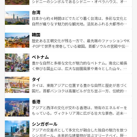
しみながら、その多様性と豊かな歴史を感じることができ
おすすめ。エメラルドグリーンに輝く海をはじめ、豊かな
シドニーのシンボルであるシドニー・オペラハウス、オー
るだろう。車でのロードトリップや列車の旅も、アメリカ
文化や歴史が息づいている。「アロハスピリット」と呼ば
ストラリア東海岸北部に広がる大サンゴ礁地帯グレートバ
ならではの贅沢な旅のスタイルだ。 なお、新着のアメリカ
台湾
れるおもてなしの心で訪れる人々を迎えてくれるハワイの
リアリーフや大陸中央部にそびえるウルル（エアーズロッ
情報は
コンテンツ一覧
を参照してほしい。
人々、おいしいローカルフードやハワイアンミュージッ
ク）、タスマニアの美しい原生林やケアンズの熱帯雨林な
日本から約４時間ほどでたどり着く台湾は、多彩な文化と
ク、伝統的なフラダンスなど、すべてがハワイの魅力を彩
ど、見どころがたくさん。また、カフェやワイン、オージ
自然が織りなす魅力的な観光地。活気あふれる大都市の台
っている。訪れるたびに新しい発見と感動が待っているハ
ービーフなどの食文化も豊かで、美味しいものであふれて
北やノスタルジックな町並みが人気な九份（ジォウフェ
ワイを、存分に味わってほしい。 なお、新着のハワイ情報
韓国
いる。アクティビティも充実しており、サーフィンやダイ
ン）、静ひつな山岳地帯である台湾東部など、都市の喧騒
は
コンテンツ一覧
を参照してほしい。
ビング、ハイキングなど、アウトドア好きにはたまらな
と山間の静けさが共存しており、訪れる人に新しい発見と
歴史ある王朝文化が残る一方で、最先端のファッションやK
い。オーストラリアの多彩な魅力を存分に味わいつくそ
驚きをもたらしてくれる。また、奥深い台湾の食文化も魅
-POPで世界を席巻している韓国。首都ソウルの宮殿や伝統
う。 なお、新着のオーストラリア情報は
コンテンツ一覧
を
力で、夜市などの屋台グルメから高級料理、ヘルシーで美
家屋が並ぶエリアでは韓国の歴史と文化に浸ることがで
参照してほしい。
ベトナム
容にもいいと評判のスイーツなど、バラエティ豊かな料理
き、地方に足を延ばせば四季折々の自然美を楽しむことが
が味わえる。 なお、新着の台湾情報は
コンテンツ一覧
を参
できる。そして、キムチや焼肉、絶品のストリートフード
豊かな自然と多様な文化が魅力的なベトナム。南北に細長
照してほしい。
まで、さまざまな韓国料理が待っている。夜には、韓国な
く伸びる国土には、広大な田園風景や青々とした山々、世
らではのナイトライフも堪能できる。あたたかいホスピタ
界遺産に登録された壮大な自然景観が点在し、都市部では
タイ
リティに包まれながら、韓国の多彩な魅力を心ゆくまで味
急速な発展と共に伝統が息づく。ハノイの古い町並みやホ
わってみてほしい。 なお、新着の韓国情報は
コンテンツ一
ーチミン市のフランス統治時代の建物も、独特の雰囲気を
タイは、東南アジアに位置する豊かな自然と歴史が息づく
覧
を参照してほしい。
醸し出している。また、バラエティの豊かさとおいしさで
国だ。首都バンコクは高層ビルが立ち並ぶ一方、伝統的な
世界中の食通を魅了してやまないベトナム料理も魅力のひ
寺院や市場がいたるところに点在し、古きよき文化と現代
香港
とつ。フォーやバインミー、ベトナムコーヒーなどは、ぜ
の活気が交差している。北部ではチェンマイなどの山岳地
ひ現地で味わいたい。どの地域を訪れてもあたたかい人々
帯で自然と触れ合い、南部ではプーケットやクラビの美し
アジアと西洋の文化が交わる香港は、特有のエネルギーを
が旅行者を迎えてくれるので、きっと忘れられない旅にな
いビーチでリゾート気分を楽しむことができる。タイ料理
もっている。ヴィクトリア湾に広がる壮大な景色、近未来
るはずだ。 なお、新着のベトナム情報は
コンテンツ一覧
を
は世界的に有名で、屋台から高級レストランまで味覚を刺
的なアートスポット、そして歴史と現代が融合した町並
参照してほしい。
シンガポール
激する。気候は一年中温暖で、どの季節にも異なる楽しみ
み、どこを訪れても感動するはず。観光スポットが密集し
が待っている。親しみやすいタイの人々、仏教を中心とし
ており、効率よく見どころを回れるのも魅力。息をのむよ
アジアの交差点として多文化が融合した独自の魅力を放つ
た文化、そして多様な観光資源が、訪れる旅人を魅了し続
うな絶景から文化的な体験まで、香港を存分に楽しみ尽く
シンガポール。未来的な建築物が並ぶマリーナベイ、歴史