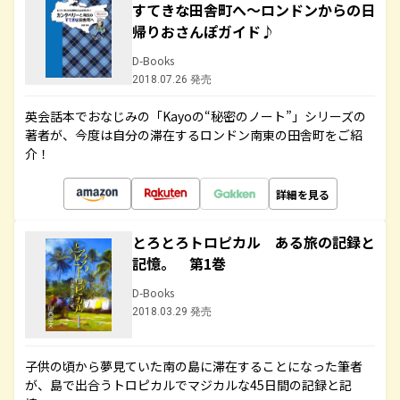
すてきな田舎町へ～ロンドンからの日
帰りおさんぽガイド♪
D-Books
2018.07.26 発売
英会話本でおなじみの「Kayoの“秘密のノート”」シリーズの
著者が、今度は自分の滞在するロンドン南東の田舎町をご紹
介！
詳細を見る
とろとろトロピカル ある旅の記録と
記憶。 第1巻
D-Books
2018.03.29 発売
子供の頃から夢見ていた南の島に滞在することになった筆者
が、島で出合うトロピカルでマジカルな45日間の記録と記