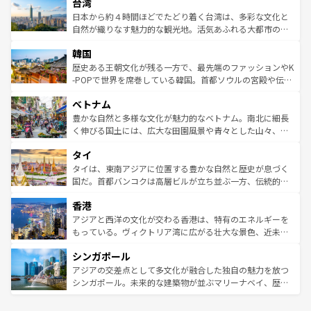
ならではの贅沢な旅のスタイルだ。 なお、新着のアメリカ
台湾
れるおもてなしの心で訪れる人々を迎えてくれるハワイの
リアリーフや大陸中央部にそびえるウルル（エアーズロッ
情報は
コンテンツ一覧
を参照してほしい。
人々、おいしいローカルフードやハワイアンミュージッ
ク）、タスマニアの美しい原生林やケアンズの熱帯雨林な
日本から約４時間ほどでたどり着く台湾は、多彩な文化と
ク、伝統的なフラダンスなど、すべてがハワイの魅力を彩
ど、見どころがたくさん。また、カフェやワイン、オージ
自然が織りなす魅力的な観光地。活気あふれる大都市の台
っている。訪れるたびに新しい発見と感動が待っているハ
ービーフなどの食文化も豊かで、美味しいものであふれて
北やノスタルジックな町並みが人気な九份（ジォウフェ
ワイを、存分に味わってほしい。 なお、新着のハワイ情報
韓国
いる。アクティビティも充実しており、サーフィンやダイ
ン）、静ひつな山岳地帯である台湾東部など、都市の喧騒
は
コンテンツ一覧
を参照してほしい。
ビング、ハイキングなど、アウトドア好きにはたまらな
と山間の静けさが共存しており、訪れる人に新しい発見と
歴史ある王朝文化が残る一方で、最先端のファッションやK
い。オーストラリアの多彩な魅力を存分に味わいつくそ
驚きをもたらしてくれる。また、奥深い台湾の食文化も魅
-POPで世界を席巻している韓国。首都ソウルの宮殿や伝統
う。 なお、新着のオーストラリア情報は
コンテンツ一覧
を
力で、夜市などの屋台グルメから高級料理、ヘルシーで美
家屋が並ぶエリアでは韓国の歴史と文化に浸ることがで
参照してほしい。
ベトナム
容にもいいと評判のスイーツなど、バラエティ豊かな料理
き、地方に足を延ばせば四季折々の自然美を楽しむことが
が味わえる。 なお、新着の台湾情報は
コンテンツ一覧
を参
できる。そして、キムチや焼肉、絶品のストリートフード
豊かな自然と多様な文化が魅力的なベトナム。南北に細長
照してほしい。
まで、さまざまな韓国料理が待っている。夜には、韓国な
く伸びる国土には、広大な田園風景や青々とした山々、世
らではのナイトライフも堪能できる。あたたかいホスピタ
界遺産に登録された壮大な自然景観が点在し、都市部では
タイ
リティに包まれながら、韓国の多彩な魅力を心ゆくまで味
急速な発展と共に伝統が息づく。ハノイの古い町並みやホ
わってみてほしい。 なお、新着の韓国情報は
コンテンツ一
ーチミン市のフランス統治時代の建物も、独特の雰囲気を
タイは、東南アジアに位置する豊かな自然と歴史が息づく
覧
を参照してほしい。
醸し出している。また、バラエティの豊かさとおいしさで
国だ。首都バンコクは高層ビルが立ち並ぶ一方、伝統的な
世界中の食通を魅了してやまないベトナム料理も魅力のひ
寺院や市場がいたるところに点在し、古きよき文化と現代
香港
とつ。フォーやバインミー、ベトナムコーヒーなどは、ぜ
の活気が交差している。北部ではチェンマイなどの山岳地
ひ現地で味わいたい。どの地域を訪れてもあたたかい人々
帯で自然と触れ合い、南部ではプーケットやクラビの美し
アジアと西洋の文化が交わる香港は、特有のエネルギーを
が旅行者を迎えてくれるので、きっと忘れられない旅にな
いビーチでリゾート気分を楽しむことができる。タイ料理
もっている。ヴィクトリア湾に広がる壮大な景色、近未来
るはずだ。 なお、新着のベトナム情報は
コンテンツ一覧
を
は世界的に有名で、屋台から高級レストランまで味覚を刺
的なアートスポット、そして歴史と現代が融合した町並
参照してほしい。
シンガポール
激する。気候は一年中温暖で、どの季節にも異なる楽しみ
み、どこを訪れても感動するはず。観光スポットが密集し
が待っている。親しみやすいタイの人々、仏教を中心とし
ており、効率よく見どころを回れるのも魅力。息をのむよ
アジアの交差点として多文化が融合した独自の魅力を放つ
た文化、そして多様な観光資源が、訪れる旅人を魅了し続
うな絶景から文化的な体験まで、香港を存分に楽しみ尽く
シンガポール。未来的な建築物が並ぶマリーナベイ、歴史
ける。 なお、新着のタイ情報は
コンテンツ一覧
を参照して
そう。 なお、新着の香港情報は
コンテンツ一覧
を参照して
と伝統を感じられるエスニックタウン、多数の緑豊かな公
ほしい。
ほしい。
園や自然保護区など、自然が調和した近代的な景観と文化