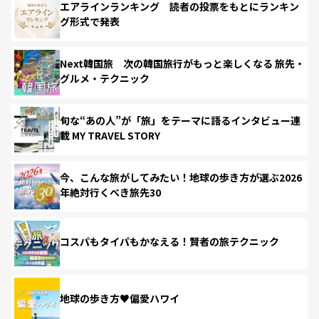
エアラインランキング 読者の投票をもとにランキン
グ形式で発表
Next韓国旅 次の韓国旅行がもっと楽しくなる 旅先・
グルメ・テクニック
旬な“あの人”が「旅」をテーマに語るインタビュー連
載 MY TRAVEL STORY
今、こんな旅がしてみたい！地球の歩き方が選ぶ2026
年絶対行くべき旅先30
コスパもタイパもかなえる！賢者の旅テクニック
地球の歩き方♥偏愛ハワイ