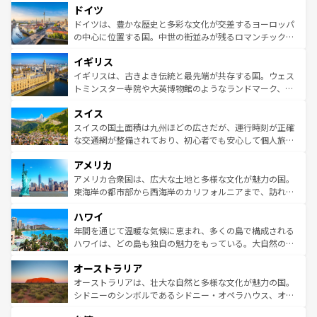
せる。地方によって風土や気候が異なるスペインはその個
ドイツ
で、幅広い魅力が詰まっている。華麗な宮殿、歴史的な大
性で訪れる人を魅了する。 なお、新着のスペイン情報は
コ
聖堂、美しいビーチ、そして豊かな自然が、訪れる者を心
ドイツは、豊かな歴史と多彩な文化が交差するヨーロッパ
ンテンツ一覧
を参照してほしい。
から魅了する。また、フランスは美食の国としても知ら
の中心に位置する国。中世の街並みが残るロマンチック街
れ、フランス料理はユネスコ無形文化遺産にも登録されて
道から、未来を先取りするようなモダンな都市まで多様な
イギリス
いる。シャンパンの発祥地であるランス、プロヴァンスの
顔を持つこの国は、どこを歩いても飽きることがない。ベ
香り高いラベンダー畑など、多彩な楽しみ方が可能だ。さ
ルリンの文化的活気、バイエルン州のアルプスの絶景、そ
イギリスは、古きよき伝統と最先端が共存する国。ウェス
らに、パリ以外の地域にも魅力が溢れており、どの街角に
してライン川沿いのワイン畑といった風景は必見。ビール
トミンスター寺院や大英博物館のようなランドマーク、歴
も豊かな歴史と文化が息づいている。パリ以外の個性あふ
とソーセージを味わいながら地元の人と過ごす楽しい時間
史ある大学都市、美しい丘陵地帯や牧歌的な風景など、エ
れる地方に足を運ぶとそれぞれで全く異なる文化を体験で
スイス
は、お酒好きな人にはぜひ体験してほしい。 なお、新着の
リアごとに異なる魅力がある。また、優雅なアフタヌーン
きるだろう。 なお、新着のフランス情報は
コンテンツ一覧
ドイツ情報は
コンテンツ一覧
を参照してほしい。
ティー、ビール好きにはたまらない英国パブ、サッカー観
スイスの国土面積は九州ほどの広さだが、運行時刻が正確
を参照してほしい。
戦など、本場だからこそできる体験も豊富。イギリスを旅
な交通網が整備されており、初心者でも安心して個人旅行
して楽しみつくそう。 なお、新着のイギリス情報は
コンテ
を楽しめる。日本同様に時刻表どおりの旅が可能だ。中世
アメリカ
ンツ一覧
を参照してほしい。
の建物がそのまま残る町や、スイスならではのユニークな
博物館もあり、アルプス観光だけでなく町歩きも満喫する
アメリカ合衆国は、広大な土地と多様な文化が魅力の国。
ことができる。国民の所得が高いため物価も高いが、旅行
東海岸の都市部から西海岸のカリフォルニアまで、訪れる
者向けの交通パス提供のサービスもあり、うまく活用すれ
場所ごとに異なる風景と体験が待っている。ニューヨーク
ハワイ
ば市内交通費無料で観光を楽しむこともできる。 なお、新
のような巨大都市は、観光、ショッピング、エンターテイ
着のスイス情報は
コンテンツ一覧
を参照してほしい。
ンメントが詰まった刺激的なスポットだ。一方、アメリカ
年間を通じて温暖な気候に恵まれ、多くの島で構成される
西部には大自然が広がり、グランドキャニオンやイエロー
ハワイは、どの島も独自の魅力をもっている。大自然の神
ストーン国立公園といった絶景が堪能できる。さらに、南
秘を感じたいなら、火山が生み出した壮大な景観を誇るハ
オーストラリア
部のニューオーリンズでは、音楽と美食が融合した独特の
ワイ島は見逃せない。また、定番の観光地といえばオアフ
文化が魅力。旅行者はアメリカの各地域で異なる魅力を楽
島だが、静かな自然を求めるならマウイ島やカウアイ島が
オーストラリアは、壮大な自然と多様な文化が魅力の国。
しみながら、その多様性と豊かな歴史を感じることができ
おすすめ。エメラルドグリーンに輝く海をはじめ、豊かな
シドニーのシンボルであるシドニー・オペラハウス、オー
るだろう。車でのロードトリップや列車の旅も、アメリカ
文化や歴史が息づいている。「アロハスピリット」と呼ば
ストラリア東海岸北部に広がる大サンゴ礁地帯グレートバ