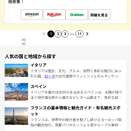
絶景集！
詳細を見る
…
1
2
3
11
AD
AD
人気の国と地域から探す
イタリア
イタリアは歴史、文化、グルメ、自然と多彩な魅力にあふ
れた国。
ローマ
の古代遺跡やフィレンツェのルネッサンス
美術、ヴェネツィアの運河など、歴史あるスポットはもち
スペイン
ろん、トスカーナの美しい田園風景やアマルフィ海岸の絶
景など、自然景観も見逃せない。観光の合間には、本場の
イベリア半島のほぼ80％を占めるスペインは、太陽が降り
ピザやパスタなど、絶品のイタリア料理を堪能することも
注ぐ地中海沿岸から雄大なピレネー山脈まで、多彩な自然
できる。朝目覚めてから夜眠るまで、すべての瞬間を楽し
と文化が詰まったヨーロッパ屈指の旅行先だ。多様な地域
フランスの基本情報と観光ガイド・有名観光スポ
ませてくれるイタリアで、忘れられない旅をしてみよう！
文化が根付くこの国では、情熱的なフラメンコ、熱気あふ
なお、新着のイタリア情報は
コンテンツ一覧
を参照してほ
れる闘牛、そして美味しいタパスが生活の一部となってい
ット
しい。
る。首都マドリードの洗練された雰囲気や、バルセロナの
フランスは、世界中の旅行者を魅了し続けるヨーロッパ屈
アートに溢れた街角から、地方では古代ローマ遺跡や中世
指の観光地だ。首都パリのエッフェル塔やルーブル美術館
の城塞都市、穏やかなビーチリゾートまで多彩な表情を見
といった象徴的なスポットから、田舎町の古風な美しさま