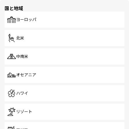
の多様性あふれるカラフルな町は、どこを歩いても新しい
国と地域
発見がある。さらに、治安のよさや充実した公共交通機関
も、旅行者にとっては魅力的なポイント。グルメも豊富
で、ホーカーズは地元の風情を楽しめる外せないスポット
ヨーロッパ
だ。訪れる人を飽きさせないシンガポールで、多様な魅力
を体感しよう。 なお、新着のシンガポール情報は
コンテン
ツ一覧
を参照してほしい。
北米
中南米
オセアニア
ハワイ
リゾート