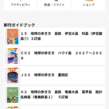
アクティビティ
鉄道・フライト
ショップ
新刊ガイドブック
１５ 地球の歩き方 島旅 伊豆大島 利島（伊豆諸
島①）３訂版
Ｃ０２ 地球の歩き方 ハワイ島 ２０２７～２０２
８
Ｊ３３ 地球の歩き方 墨田区
０２ 地球の歩き方 島旅 奄美大島 喜界島 加計
呂麻島（奄美群島１） ５訂版