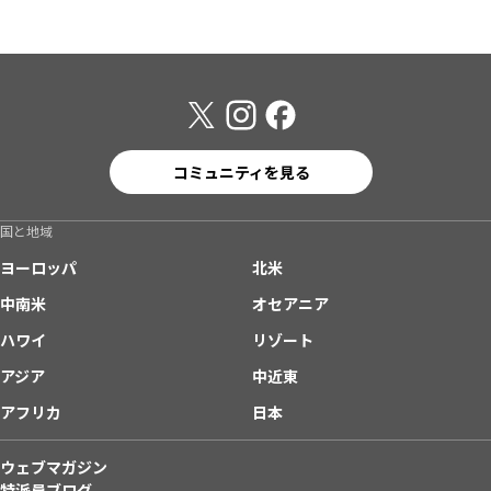
コミュニティを見る
国と地域
ヨーロッパ
北米
中南米
オセアニア
ハワイ
リゾート
アジア
中近東
アフリカ
日本
ウェブマガジン
特派員ブログ