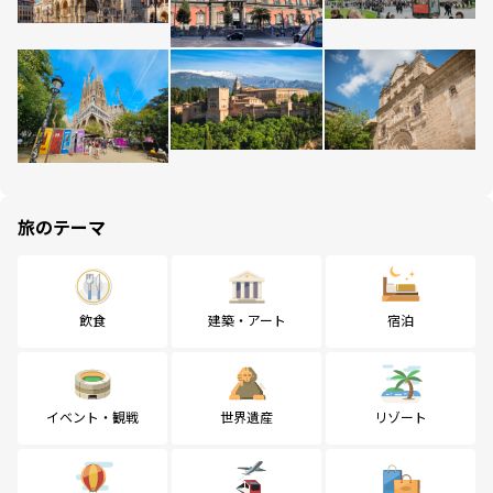
旅のテーマ
飲食
建築・アート
宿泊
イベント・観戦
世界遺産
リゾート