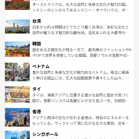
しみながら、その多様性と豊かな歴史を感じることができ
おすすめ。エメラルドグリーンに輝く海をはじめ、豊かな
オーストラリアは、壮大な自然と多様な文化が魅力の国。
るだろう。車でのロードトリップや列車の旅も、アメリカ
文化や歴史が息づいている。「アロハスピリット」と呼ば
シドニーのシンボルであるシドニー・オペラハウス、オー
ならではの贅沢な旅のスタイルだ。 なお、新着のアメリカ
れるおもてなしの心で訪れる人々を迎えてくれるハワイの
ストラリア東海岸北部に広がる大サンゴ礁地帯グレートバ
情報は
コンテンツ一覧
を参照してほしい。
人々、おいしいローカルフードやハワイアンミュージッ
台湾
リアリーフや大陸中央部にそびえるウルル（エアーズロッ
ク、伝統的なフラダンスなど、すべてがハワイの魅力を彩
ク）、タスマニアの美しい原生林やケアンズの熱帯雨林な
日本から約４時間ほどでたどり着く台湾は、多彩な文化と
っている。訪れるたびに新しい発見と感動が待っているハ
ど、見どころがたくさん。また、カフェやワイン、オージ
自然が織りなす魅力的な観光地。活気あふれる大都市の台
ワイを、存分に味わってほしい。 なお、新着のハワイ情報
ービーフなどの食文化も豊かで、美味しいものであふれて
北やノスタルジックな町並みが人気な九份（ジォウフェ
は
コンテンツ一覧
を参照してほしい。
韓国
いる。アクティビティも充実しており、サーフィンやダイ
ン）、静ひつな山岳地帯である台湾東部など、都市の喧騒
ビング、ハイキングなど、アウトドア好きにはたまらな
と山間の静けさが共存しており、訪れる人に新しい発見と
歴史ある王朝文化が残る一方で、最先端のファッションやK
い。オーストラリアの多彩な魅力を存分に味わいつくそ
驚きをもたらしてくれる。また、奥深い台湾の食文化も魅
-POPで世界を席巻している韓国。首都ソウルの宮殿や伝統
う。 なお、新着のオーストラリア情報は
コンテンツ一覧
を
力で、夜市などの屋台グルメから高級料理、ヘルシーで美
家屋が並ぶエリアでは韓国の歴史と文化に浸ることがで
参照してほしい。
ベトナム
容にもいいと評判のスイーツなど、バラエティ豊かな料理
き、地方に足を延ばせば四季折々の自然美を楽しむことが
が味わえる。 なお、新着の台湾情報は
コンテンツ一覧
を参
できる。そして、キムチや焼肉、絶品のストリートフード
豊かな自然と多様な文化が魅力的なベトナム。南北に細長
照してほしい。
まで、さまざまな韓国料理が待っている。夜には、韓国な
く伸びる国土には、広大な田園風景や青々とした山々、世
らではのナイトライフも堪能できる。あたたかいホスピタ
界遺産に登録された壮大な自然景観が点在し、都市部では
タイ
リティに包まれながら、韓国の多彩な魅力を心ゆくまで味
急速な発展と共に伝統が息づく。ハノイの古い町並みやホ
わってみてほしい。 なお、新着の韓国情報は
コンテンツ一
ーチミン市のフランス統治時代の建物も、独特の雰囲気を
タイは、東南アジアに位置する豊かな自然と歴史が息づく
覧
を参照してほしい。
醸し出している。また、バラエティの豊かさとおいしさで
国だ。首都バンコクは高層ビルが立ち並ぶ一方、伝統的な
世界中の食通を魅了してやまないベトナム料理も魅力のひ
寺院や市場がいたるところに点在し、古きよき文化と現代
香港
とつ。フォーやバインミー、ベトナムコーヒーなどは、ぜ
の活気が交差している。北部ではチェンマイなどの山岳地
ひ現地で味わいたい。どの地域を訪れてもあたたかい人々
帯で自然と触れ合い、南部ではプーケットやクラビの美し
アジアと西洋の文化が交わる香港は、特有のエネルギーを
が旅行者を迎えてくれるので、きっと忘れられない旅にな
いビーチでリゾート気分を楽しむことができる。タイ料理
もっている。ヴィクトリア湾に広がる壮大な景色、近未来
るはずだ。 なお、新着のベトナム情報は
コンテンツ一覧
を
は世界的に有名で、屋台から高級レストランまで味覚を刺
的なアートスポット、そして歴史と現代が融合した町並
参照してほしい。
シンガポール
激する。気候は一年中温暖で、どの季節にも異なる楽しみ
み、どこを訪れても感動するはず。観光スポットが密集し