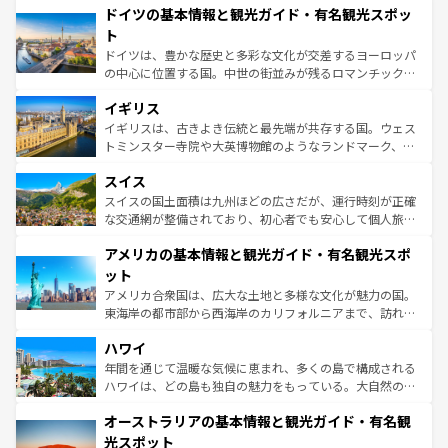
せる。地方によって風土や気候が異なるスペインはその個
ドイツの基本情報と観光ガイド・有名観光スポッ
で、幅広い魅力が詰まっている。華麗な宮殿、歴史的な大
性で訪れる人を魅了する。 なお、新着のスペイン情報は
コ
聖堂、美しいビーチ、そして豊かな自然が、訪れる者を心
ト
ンテンツ一覧
を参照してほしい。
から魅了する。また、フランスは美食の国としても知ら
ドイツは、豊かな歴史と多彩な文化が交差するヨーロッパ
れ、フランス料理はユネスコ無形文化遺産にも登録されて
の中心に位置する国。中世の街並みが残るロマンチック街
いる。シャンパンの発祥地であるランス、プロヴァンスの
道から、未来を先取りするようなモダンな都市まで多様な
香り高いラベンダー畑など、多彩な楽しみ方が可能だ。さ
イギリス
顔を持つこの国は、どこを歩いても飽きることがない。ベ
らに、パリ以外の地域にも魅力が溢れており、どの街角に
ルリンの文化的活気、バイエルン州のアルプスの絶景、そ
イギリスは、古きよき伝統と最先端が共存する国。ウェス
も豊かな歴史と文化が息づいている。パリ以外の個性あふ
してライン川沿いのワイン畑といった風景は必見。ビール
トミンスター寺院や大英博物館のようなランドマーク、歴
れる地方に足を運ぶとそれぞれで全く異なる文化を体験で
とソーセージを味わいながら地元の人と過ごす楽しい時間
史ある大学都市、美しい丘陵地帯や牧歌的な風景など、エ
きるだろう。 なお、新着のフランス情報は
コンテンツ一覧
スイス
は、お酒好きな人にはぜひ体験してほしい。 なお、新着の
リアごとに異なる魅力がある。また、優雅なアフタヌーン
を参照してほしい。
ドイツ情報は
コンテンツ一覧
を参照してほしい。
ティー、ビール好きにはたまらない英国パブ、サッカー観
スイスの国土面積は九州ほどの広さだが、運行時刻が正確
戦など、本場だからこそできる体験も豊富。イギリスを旅
な交通網が整備されており、初心者でも安心して個人旅行
して楽しみつくそう。 なお、新着のイギリス情報は
コンテ
を楽しめる。日本同様に時刻表どおりの旅が可能だ。中世
アメリカの基本情報と観光ガイド・有名観光スポ
ンツ一覧
を参照してほしい。
の建物がそのまま残る町や、スイスならではのユニークな
博物館もあり、アルプス観光だけでなく町歩きも満喫する
ット
ことができる。国民の所得が高いため物価も高いが、旅行
アメリカ合衆国は、広大な土地と多様な文化が魅力の国。
者向けの交通パス提供のサービスもあり、うまく活用すれ
東海岸の都市部から西海岸のカリフォルニアまで、訪れる
ば市内交通費無料で観光を楽しむこともできる。 なお、新
場所ごとに異なる風景と体験が待っている。ニューヨーク
着のスイス情報は
コンテンツ一覧
を参照してほしい。
ハワイ
のような巨大都市は、観光、ショッピング、エンターテイ
ンメントが詰まった刺激的なスポットだ。一方、アメリカ
年間を通じて温暖な気候に恵まれ、多くの島で構成される
西部には大自然が広がり、グランドキャニオンやイエロー
ハワイは、どの島も独自の魅力をもっている。大自然の神
ストーン国立公園といった絶景が堪能できる。さらに、南
秘を感じたいなら、火山が生み出した壮大な景観を誇るハ
オーストラリアの基本情報と観光ガイド・有名観
部のニューオーリンズでは、音楽と美食が融合した独特の
ワイ島は見逃せない。また、定番の観光地といえばオアフ
文化が魅力。旅行者はアメリカの各地域で異なる魅力を楽
島だが、静かな自然を求めるならマウイ島やカウアイ島が
光スポット