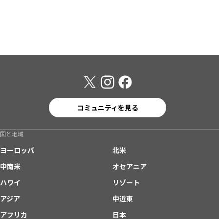
コミュニティを見る
国と地域
ヨーロッパ
北米
中南米
オセアニア
ハワイ
リゾート
アジア
中近東
アフリカ
日本