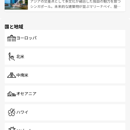
が待っている。親しみやすいタイの人々、仏教を中心とし
ており、効率よく見どころを回れるのも魅力。息をのむよ
アジアの交差点として多文化が融合した独自の魅力を放つ
た文化、そして多様な観光資源が、訪れる旅人を魅了し続
うな絶景から文化的な体験まで、香港を存分に楽しみ尽く
シンガポール。未来的な建築物が並ぶマリーナベイ、歴史
ける。 なお、新着のタイ情報は
コンテンツ一覧
を参照して
そう。 なお、新着の香港情報は
コンテンツ一覧
を参照して
と伝統を感じられるエスニックタウン、多数の緑豊かな公
ほしい。
ほしい。
園や自然保護区など、自然が調和した近代的な景観と文化
の多様性あふれるカラフルな町は、どこを歩いても新しい
国と地域
発見がある。さらに、治安のよさや充実した公共交通機関
も、旅行者にとっては魅力的なポイント。グルメも豊富
で、ホーカーズは地元の風情を楽しめる外せないスポット
ヨーロッパ
だ。訪れる人を飽きさせないシンガポールで、多様な魅力
を体感しよう。 なお、新着のシンガポール情報は
コンテン
ツ一覧
を参照してほしい。
北米
中南米
オセアニア
ハワイ