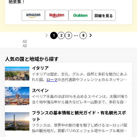
絶景集！
詳細を見る
…
1
2
3
8
AD
AD
人気の国と地域から探す
イタリア
イタリアは歴史、文化、グルメ、自然と多彩な魅力にあふ
れた国。
ローマ
の古代遺跡やフィレンツェのルネッサンス
美術、ヴェネツィアの運河など、歴史あるスポットはもち
スペイン
ろん、トスカーナの美しい田園風景やアマルフィ海岸の絶
景など、自然景観も見逃せない。観光の合間には、本場の
イベリア半島のほぼ80％を占めるスペインは、太陽が降り
ピザやパスタなど、絶品のイタリア料理を堪能することも
注ぐ地中海沿岸から雄大なピレネー山脈まで、多彩な自然
できる。朝目覚めてから夜眠るまで、すべての瞬間を楽し
と文化が詰まったヨーロッパ屈指の旅行先だ。多様な地域
フランスの基本情報と観光ガイド・有名観光スポ
ませてくれるイタリアで、忘れられない旅をしてみよう！
文化が根付くこの国では、情熱的なフラメンコ、熱気あふ
なお、新着のイタリア情報は
コンテンツ一覧
を参照してほ
れる闘牛、そして美味しいタパスが生活の一部となってい
ット
しい。
る。首都マドリードの洗練された雰囲気や、バルセロナの
フランスは、世界中の旅行者を魅了し続けるヨーロッパ屈
アートに溢れた街角から、地方では古代ローマ遺跡や中世
指の観光地だ。首都パリのエッフェル塔やルーブル美術館
の城塞都市、穏やかなビーチリゾートまで多彩な表情を見
といった象徴的なスポットから、田舎町の古風な美しさま