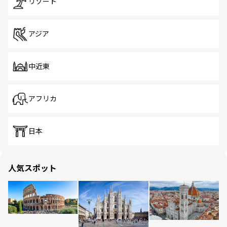
リゾート
アジア
中近東
アフリカ
日本
人気スポット