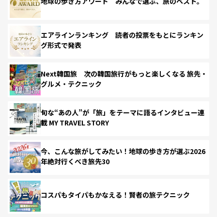
地球の歩き方アワード みんなで選ぶ、旅のベスト。
エアラインランキング 読者の投票をもとにランキン
グ形式で発表
Next韓国旅 次の韓国旅行がもっと楽しくなる 旅先・
グルメ・テクニック
旬な“あの人”が「旅」をテーマに語るインタビュー連
載 MY TRAVEL STORY
今、こんな旅がしてみたい！地球の歩き方が選ぶ2026
年絶対行くべき旅先30
コスパもタイパもかなえる！賢者の旅テクニック