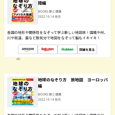
陸編
BOOKS 旅と健康
2022.10.14 発売
各国の地形や関係性をなぞって学ぶ新しい地図本！国境や州、
川や街道、島など旅気分で地図をなぞって脳もイキイキ！
詳細を見る
AD
地球のなぞり方 旅地図 ヨーロッパ
編
BOOKS 旅と健康
2022.10.14 発売