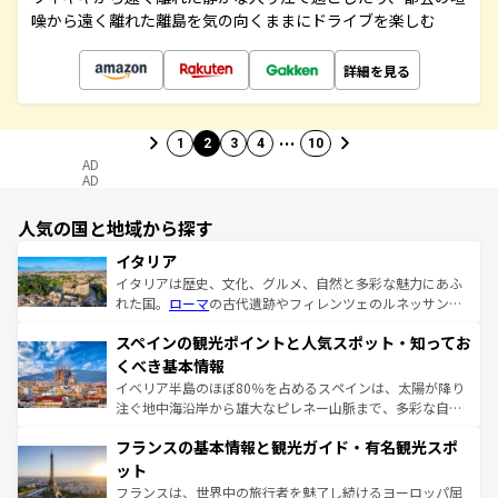
噪から遠く離れた離島を気の向くままにドライブを楽しむ
詳細を見る
…
1
2
3
4
10
AD
AD
人気の国と地域から探す
イタリア
イタリアは歴史、文化、グルメ、自然と多彩な魅力にあふ
れた国。
ローマ
の古代遺跡やフィレンツェのルネッサンス
美術、ヴェネツィアの運河など、歴史あるスポットはもち
スペインの観光ポイントと人気スポット・知ってお
ろん、トスカーナの美しい田園風景やアマルフィ海岸の絶
景など、自然景観も見逃せない。観光の合間には、本場の
くべき基本情報
ピザやパスタなど、絶品のイタリア料理を堪能することも
イベリア半島のほぼ80％を占めるスペインは、太陽が降り
できる。朝目覚めてから夜眠るまで、すべての瞬間を楽し
注ぐ地中海沿岸から雄大なピレネー山脈まで、多彩な自然
ませてくれるイタリアで、忘れられない旅をしてみよう！
と文化が詰まったヨーロッパ屈指の旅行先だ。多様な地域
なお、新着のイタリア情報は
コンテンツ一覧
を参照してほ
フランスの基本情報と観光ガイド・有名観光スポ
文化が根付くこの国では、情熱的なフラメンコ、熱気あふ
しい。
れる闘牛、そして美味しいタパスが生活の一部となってい
ット
る。首都マドリードの洗練された雰囲気や、バルセロナの
フランスは、世界中の旅行者を魅了し続けるヨーロッパ屈