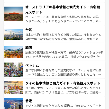
部のニューオーリンズでは、音楽と美食が融合した独特の
秘を感じたいなら、火山が生み出した壮大な景観を誇るハ
文化が魅力。旅行者はアメリカの各地域で異なる魅力を楽
オーストラリアの基本情報と観光ガイド・有名観
ワイ島は見逃せない。また、定番の観光地といえばオアフ
しみながら、その多様性と豊かな歴史を感じることができ
島だが、静かな自然を求めるならマウイ島やカウアイ島が
光スポット
るだろう。車でのロードトリップや列車の旅も、アメリカ
おすすめ。エメラルドグリーンに輝く海をはじめ、豊かな
オーストラリアは、壮大な自然と多様な文化が魅力の国。
ならではの贅沢な旅のスタイルだ。 なお、新着のアメリカ
文化や歴史が息づいている。「アロハスピリット」と呼ば
シドニーのシンボルであるシドニー・オペラハウス、オー
情報は
コンテンツ一覧
を参照してほしい。
れるおもてなしの心で訪れる人々を迎えてくれるハワイの
ストラリア東海岸北部に広がる大サンゴ礁地帯グレートバ
人々、おいしいローカルフードやハワイアンミュージッ
台湾
リアリーフや大陸中央部にそびえるウルル（エアーズロッ
ク、伝統的なフラダンスなど、すべてがハワイの魅力を彩
ク）、タスマニアの美しい原生林やケアンズの熱帯雨林な
日本から約４時間ほどでたどり着く台湾は、多彩な文化と
っている。訪れるたびに新しい発見と感動が待っているハ
ど、見どころがたくさん。また、カフェやワイン、オージ
自然が織りなす魅力的な観光地。活気あふれる大都市の台
ワイを、存分に味わってほしい。 なお、新着のハワイ情報
ービーフなどの食文化も豊かで、美味しいものであふれて
北やノスタルジックな町並みが人気な九份（ジォウフェ
は
コンテンツ一覧
を参照してほしい。
韓国
いる。アクティビティも充実しており、サーフィンやダイ
ン）、静ひつな山岳地帯である台湾東部など、都市の喧騒
ビング、ハイキングなど、アウトドア好きにはたまらな
と山間の静けさが共存しており、訪れる人に新しい発見と
歴史ある王朝文化が残る一方で、最先端のファッションやK
い。オーストラリアの多彩な魅力を存分に味わいつくそ
驚きをもたらしてくれる。また、奥深い台湾の食文化も魅
-POPで世界を席巻している韓国。首都ソウルの宮殿や伝統
う。 なお、新着のオーストラリア情報は
コンテンツ一覧
を
力で、夜市などの屋台グルメから高級料理、ヘルシーで美
家屋が並ぶエリアでは韓国の歴史と文化に浸ることがで
参照してほしい。
ベトナム
容にもいいと評判のスイーツなど、バラエティ豊かな料理
き、地方に足を延ばせば四季折々の自然美を楽しむことが
が味わえる。 なお、新着の台湾情報は
コンテンツ一覧
を参
できる。そして、キムチや焼肉、絶品のストリートフード
豊かな自然と多様な文化が魅力的なベトナム。南北に細長
照してほしい。
まで、さまざまな韓国料理が待っている。夜には、韓国な
く伸びる国土には、広大な田園風景や青々とした山々、世
らではのナイトライフも堪能できる。あたたかいホスピタ
界遺産に登録された壮大な自然景観が点在し、都市部では
タイの基本情報と観光ガイド・有名観光スポット
リティに包まれながら、韓国の多彩な魅力を心ゆくまで味
急速な発展と共に伝統が息づく。ハノイの古い町並みやホ
わってみてほしい。 なお、新着の韓国情報は
コンテンツ一
ーチミン市のフランス統治時代の建物も、独特の雰囲気を
タイは、東南アジアに位置する豊かな自然と歴史が息づく
覧
を参照してほしい。
醸し出している。また、バラエティの豊かさとおいしさで
国だ。首都バンコクは高層ビルが立ち並ぶ一方、伝統的な
世界中の食通を魅了してやまないベトナム料理も魅力のひ
寺院や市場がいたるところに点在し、古きよき文化と現代
香港
とつ。フォーやバインミー、ベトナムコーヒーなどは、ぜ
の活気が交差している。北部ではチェンマイなどの山岳地
ひ現地で味わいたい。どの地域を訪れてもあたたかい人々
帯で自然と触れ合い、南部ではプーケットやクラビの美し
アジアと西洋の文化が交わる香港は、特有のエネルギーを