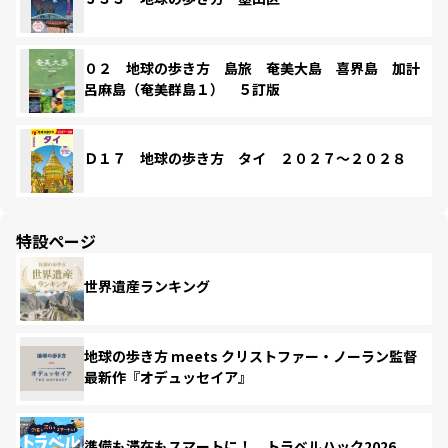
０２ 地球の歩き方 島旅 奄美大島 喜界島 加計
呂麻島（奄美群島１） ５訂版
Ｄ１７ 地球の歩き方 タイ ２０２７～２０２８
特設ページ
世界遺産ランキング
地球の歩き方 meets クリストファー・ノーラン監督
最新作『オデュッセイア』
準備も滞在もスマートに！ トラベルハック2026