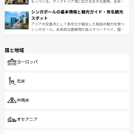
が旅行者を迎えてくれるので、きっと忘れられない旅にな
いビーチでリゾート気分を楽しむことができる。タイ料理
もっている。ヴィクトリア湾に広がる壮大な景色、近未来
るはずだ。 なお、新着のベトナム情報は
コンテンツ一覧
を
は世界的に有名で、屋台から高級レストランまで味覚を刺
的なアートスポット、そして歴史と現代が融合した町並
参照してほしい。
シンガポールの基本情報と観光ガイド・有名観光
激する。気候は一年中温暖で、どの季節にも異なる楽しみ
み、どこを訪れても感動するはず。観光スポットが密集し
が待っている。親しみやすいタイの人々、仏教を中心とし
ており、効率よく見どころを回れるのも魅力。息をのむよ
スポット
た文化、そして多様な観光資源が、訪れる旅人を魅了し続
うな絶景から文化的な体験まで、香港を存分に楽しみ尽く
アジアの交差点として多文化が融合した独自の魅力を放つ
ける。 なお、新着のタイ情報は
コンテンツ一覧
を参照して
そう。 なお、新着の香港情報は
コンテンツ一覧
を参照して
シンガポール。未来的な建築物が並ぶマリーナベイ、歴史
ほしい。
ほしい。
と伝統を感じられるエスニックタウン、多数の緑豊かな公
園や自然保護区など、自然が調和した近代的な景観と文化
の多様性あふれるカラフルな町は、どこを歩いても新しい
国と地域
発見がある。さらに、治安のよさや充実した公共交通機関
も、旅行者にとっては魅力的なポイント。グルメも豊富
で、ホーカーズは地元の風情を楽しめる外せないスポット
ヨーロッパ
だ。訪れる人を飽きさせないシンガポールで、多様な魅力
を体感しよう。 なお、新着のシンガポール情報は
コンテン
ツ一覧
を参照してほしい。
北米
中南米
オセアニア