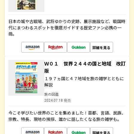
日本の城や古戦場、武将ゆかりの史跡、展示施設など、戦国時
代にまつわるスポットを徹底ガイドする歴史ファン必携の一
冊。
詳細を見る
Ｗ０１ 世界２４４の国と地域 改訂
版
１９７ヵ国と４７地域を旅の雑学とともに
解説
旅の図鑑
2024.07.18 発売
今こそ学びたい世界のことを集めました！首都、言語、民族、
宗教、特長、現地の挨拶、誰かに話したくなる旅の雑学も。
詳細を見る