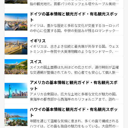
アートに溢れた街角から、地方では古代ローマ遺跡や中世
指の観光地だ。首都パリのエッフェル塔やルーブル美術館
の城塞都市、穏やかなビーチリゾートまで多彩な表情を見
といった象徴的なスポットから、田舎町の古風な美しさま
せる。地方によって風土や気候が異なるスペインはその個
ドイツの基本情報と観光ガイド・有名観光スポッ
で、幅広い魅力が詰まっている。華麗な宮殿、歴史的な大
性で訪れる人を魅了する。 なお、新着のスペイン情報は
コ
聖堂、美しいビーチ、そして豊かな自然が、訪れる者を心
ト
ンテンツ一覧
を参照してほしい。
から魅了する。また、フランスは美食の国としても知ら
ドイツは、豊かな歴史と多彩な文化が交差するヨーロッパ
れ、フランス料理はユネスコ無形文化遺産にも登録されて
の中心に位置する国。中世の街並みが残るロマンチック街
いる。シャンパンの発祥地であるランス、プロヴァンスの
道から、未来を先取りするようなモダンな都市まで多様な
香り高いラベンダー畑など、多彩な楽しみ方が可能だ。さ
イギリス
顔を持つこの国は、どこを歩いても飽きることがない。ベ
らに、パリ以外の地域にも魅力が溢れており、どの街角に
ルリンの文化的活気、バイエルン州のアルプスの絶景、そ
イギリスは、古きよき伝統と最先端が共存する国。ウェス
も豊かな歴史と文化が息づいている。パリ以外の個性あふ
してライン川沿いのワイン畑といった風景は必見。ビール
トミンスター寺院や大英博物館のようなランドマーク、歴
れる地方に足を運ぶとそれぞれで全く異なる文化を体験で
とソーセージを味わいながら地元の人と過ごす楽しい時間
史ある大学都市、美しい丘陵地帯や牧歌的な風景など、エ
きるだろう。 なお、新着のフランス情報は
コンテンツ一覧
スイス
は、お酒好きな人にはぜひ体験してほしい。 なお、新着の
リアごとに異なる魅力がある。また、優雅なアフタヌーン
を参照してほしい。
ドイツ情報は
コンテンツ一覧
を参照してほしい。
ティー、ビール好きにはたまらない英国パブ、サッカー観
スイスの国土面積は九州ほどの広さだが、運行時刻が正確
戦など、本場だからこそできる体験も豊富。イギリスを旅
な交通網が整備されており、初心者でも安心して個人旅行
して楽しみつくそう。 なお、新着のイギリス情報は
コンテ
を楽しめる。日本同様に時刻表どおりの旅が可能だ。中世
アメリカの基本情報と観光ガイド・有名観光スポ
ンツ一覧
を参照してほしい。
の建物がそのまま残る町や、スイスならではのユニークな
博物館もあり、アルプス観光だけでなく町歩きも満喫する
ット
ことができる。国民の所得が高いため物価も高いが、旅行
アメリカ合衆国は、広大な土地と多様な文化が魅力の国。
者向けの交通パス提供のサービスもあり、うまく活用すれ
東海岸の都市部から西海岸のカリフォルニアまで、訪れる
ば市内交通費無料で観光を楽しむこともできる。 なお、新
場所ごとに異なる風景と体験が待っている。ニューヨーク
着のスイス情報は
コンテンツ一覧
を参照してほしい。
ハワイの基本情報と観光ガイド・有名観光スポッ
のような巨大都市は、観光、ショッピング、エンターテイ
ンメントが詰まった刺激的なスポットだ。一方、アメリカ
ト
西部には大自然が広がり、グランドキャニオンやイエロー
年間を通じて温暖な気候に恵まれ、多くの島で構成される
ストーン国立公園といった絶景が堪能できる。さらに、南
ハワイは、どの島も独自の魅力をもっている。大自然の神