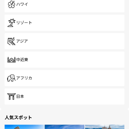
ハワイ
リゾート
アジア
中近東
アフリカ
日本
人気スポット