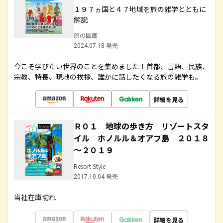
１９７ヵ国と４７地域を旅の雑学とともに
解説
旅の図鑑
2024.07.18 発売
今こそ学びたい世界のことを集めました！首都、言語、民族、
宗教、特長、現地の挨拶、誰かに話したくなる旅の雑学も。
詳細を見る
Ｒ０１ 地球の歩き方 リゾートスタ
イル ホノルル＆オアフ島 ２０１８
～２０１９
Resort Style
2017.10.04 発売
当社在庫切れ
詳細を見る