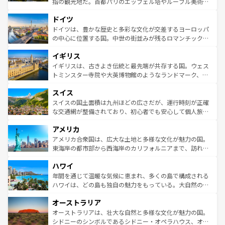
指の観光地だ。首都パリのエッフェル塔やルーブル美術館
の城塞都市、穏やかなビーチリゾートまで多彩な表情を見
といった象徴的なスポットから、田舎町の古風な美しさま
せる。地方によって風土や気候が異なるスペインはその個
ドイツ
で、幅広い魅力が詰まっている。華麗な宮殿、歴史的な大
性で訪れる人を魅了する。 なお、新着のスペイン情報は
コ
聖堂、美しいビーチ、そして豊かな自然が、訪れる者を心
ドイツは、豊かな歴史と多彩な文化が交差するヨーロッパ
ンテンツ一覧
を参照してほしい。
から魅了する。また、フランスは美食の国としても知ら
の中心に位置する国。中世の街並みが残るロマンチック街
れ、フランス料理はユネスコ無形文化遺産にも登録されて
道から、未来を先取りするようなモダンな都市まで多様な
イギリス
いる。シャンパンの発祥地であるランス、プロヴァンスの
顔を持つこの国は、どこを歩いても飽きることがない。ベ
香り高いラベンダー畑など、多彩な楽しみ方が可能だ。さ
ルリンの文化的活気、バイエルン州のアルプスの絶景、そ
イギリスは、古きよき伝統と最先端が共存する国。ウェス
らに、パリ以外の地域にも魅力が溢れており、どの街角に
してライン川沿いのワイン畑といった風景は必見。ビール
トミンスター寺院や大英博物館のようなランドマーク、歴
も豊かな歴史と文化が息づいている。パリ以外の個性あふ
とソーセージを味わいながら地元の人と過ごす楽しい時間
史ある大学都市、美しい丘陵地帯や牧歌的な風景など、エ
れる地方に足を運ぶとそれぞれで全く異なる文化を体験で
スイス
は、お酒好きな人にはぜひ体験してほしい。 なお、新着の
リアごとに異なる魅力がある。また、優雅なアフタヌーン
きるだろう。 なお、新着のフランス情報は
コンテンツ一覧
ドイツ情報は
コンテンツ一覧
を参照してほしい。
ティー、ビール好きにはたまらない英国パブ、サッカー観
スイスの国土面積は九州ほどの広さだが、運行時刻が正確
を参照してほしい。
戦など、本場だからこそできる体験も豊富。イギリスを旅
な交通網が整備されており、初心者でも安心して個人旅行
して楽しみつくそう。 なお、新着のイギリス情報は
コンテ
を楽しめる。日本同様に時刻表どおりの旅が可能だ。中世
アメリカ
ンツ一覧
を参照してほしい。
の建物がそのまま残る町や、スイスならではのユニークな
博物館もあり、アルプス観光だけでなく町歩きも満喫する
アメリカ合衆国は、広大な土地と多様な文化が魅力の国。
ことができる。国民の所得が高いため物価も高いが、旅行
東海岸の都市部から西海岸のカリフォルニアまで、訪れる
者向けの交通パス提供のサービスもあり、うまく活用すれ
場所ごとに異なる風景と体験が待っている。ニューヨーク
ハワイ
ば市内交通費無料で観光を楽しむこともできる。 なお、新
のような巨大都市は、観光、ショッピング、エンターテイ
着のスイス情報は
コンテンツ一覧
を参照してほしい。
ンメントが詰まった刺激的なスポットだ。一方、アメリカ
年間を通じて温暖な気候に恵まれ、多くの島で構成される
西部には大自然が広がり、グランドキャニオンやイエロー
ハワイは、どの島も独自の魅力をもっている。大自然の神
ストーン国立公園といった絶景が堪能できる。さらに、南
秘を感じたいなら、火山が生み出した壮大な景観を誇るハ
オーストラリア
部のニューオーリンズでは、音楽と美食が融合した独特の
ワイ島は見逃せない。また、定番の観光地といえばオアフ
文化が魅力。旅行者はアメリカの各地域で異なる魅力を楽
島だが、静かな自然を求めるならマウイ島やカウアイ島が
オーストラリアは、壮大な自然と多様な文化が魅力の国。
しみながら、その多様性と豊かな歴史を感じることができ
おすすめ。エメラルドグリーンに輝く海をはじめ、豊かな
シドニーのシンボルであるシドニー・オペラハウス、オー