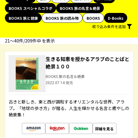
BOOKS スペシャルコラボ
BOOKS 旅の名言＆絶景
BOOKS 旅と健康
BOOKS 旅の読み物
BOOKS
D-Books
絞り込み条件を追加
21〜40件/209件中 を表示
生きる知恵を授かるアラブのことばと
絶景１００
BOOKS 旅の名言＆絶景
2022.07.14 発売
古きと新しき、東と西が調和するオリエンタルな世界、アラ
ブ。「地球の歩き方」が贈る、人生を輝かせる名言と癒やしの
絶景集！
詳細を見る