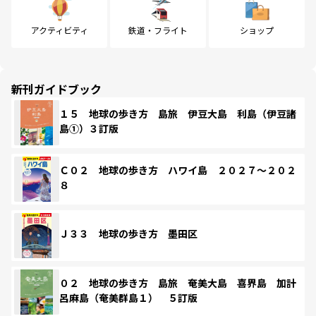
アクティビティ
鉄道・フライト
ショップ
新刊ガイドブック
１５ 地球の歩き方 島旅 伊豆大島 利島（伊豆諸
島①）３訂版
Ｃ０２ 地球の歩き方 ハワイ島 ２０２７～２０２
８
Ｊ３３ 地球の歩き方 墨田区
０２ 地球の歩き方 島旅 奄美大島 喜界島 加計
呂麻島（奄美群島１） ５訂版