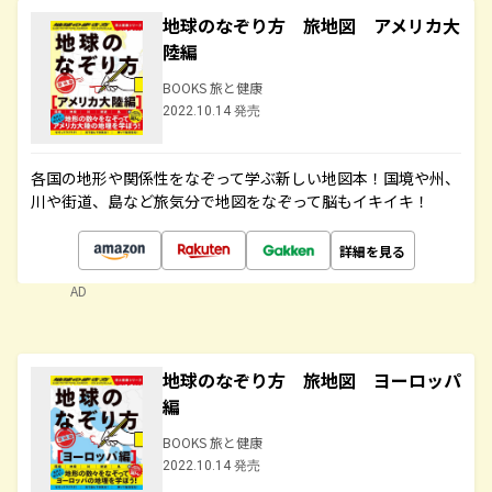
地球のなぞり方 旅地図 アメリカ大
陸編
BOOKS 旅と健康
2022.10.14 発売
各国の地形や関係性をなぞって学ぶ新しい地図本！国境や州、
川や街道、島など旅気分で地図をなぞって脳もイキイキ！
詳細を見る
AD
地球のなぞり方 旅地図 ヨーロッパ
編
BOOKS 旅と健康
2022.10.14 発売