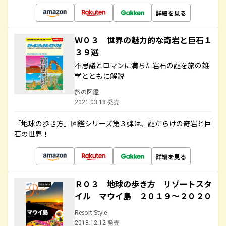
詳細を見る
Ｗ０３ 世界の魅力的な奇岩と巨石１
３９選
不思議とロマンに満ちた岩石の謎を旅の雑
学とともに解説
旅の図鑑
2021.03.18 発売
「地球の歩き方」図鑑シリーズ第３弾は、謎だらけの奇岩と巨
石の世界！
詳細を見る
Ｒ０３ 地球の歩き方 リゾートスタ
イル マウイ島 ２０１９～２０２０
Resort Style
2018.12.12 発売