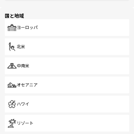
と伝統を感じられるエスニックタウン、多数の緑豊かな公
ほしい。
ほしい。
園や自然保護区など、自然が調和した近代的な景観と文化
の多様性あふれるカラフルな町は、どこを歩いても新しい
国と地域
発見がある。さらに、治安のよさや充実した公共交通機関
も、旅行者にとっては魅力的なポイント。グルメも豊富
で、ホーカーズは地元の風情を楽しめる外せないスポット
ヨーロッパ
だ。訪れる人を飽きさせないシンガポールで、多様な魅力
を体感しよう。 なお、新着のシンガポール情報は
コンテン
ツ一覧
を参照してほしい。
北米
中南米
オセアニア
ハワイ
リゾート