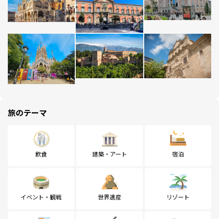
旅のテーマ
飲食
建築・アート
宿泊
イベント・観戦
世界遺産
リゾート