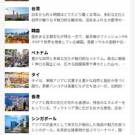
るだろう。車でのロードトリップや列車の旅も、アメリカ
文化や歴史が息づいている。「アロハスピリット」と呼ば
ストラリア東海岸北部に広がる大サンゴ礁地帯グレートバ
ならではの贅沢な旅のスタイルだ。 なお、新着のアメリカ
台湾
れるおもてなしの心で訪れる人々を迎えてくれるハワイの
リアリーフや大陸中央部にそびえるウルル（エアーズロッ
情報は
コンテンツ一覧
を参照してほしい。
人々、おいしいローカルフードやハワイアンミュージッ
ク）、タスマニアの美しい原生林やケアンズの熱帯雨林な
日本から約４時間ほどでたどり着く台湾は、多彩な文化と
ク、伝統的なフラダンスなど、すべてがハワイの魅力を彩
ど、見どころがたくさん。また、カフェやワイン、オージ
自然が織りなす魅力的な観光地。活気あふれる大都市の台
っている。訪れるたびに新しい発見と感動が待っているハ
ービーフなどの食文化も豊かで、美味しいものであふれて
北やノスタルジックな町並みが人気な九份（ジォウフェ
ワイを、存分に味わってほしい。 なお、新着のハワイ情報
韓国
いる。アクティビティも充実しており、サーフィンやダイ
ン）、静ひつな山岳地帯である台湾東部など、都市の喧騒
は
コンテンツ一覧
を参照してほしい。
ビング、ハイキングなど、アウトドア好きにはたまらな
と山間の静けさが共存しており、訪れる人に新しい発見と
歴史ある王朝文化が残る一方で、最先端のファッションやK
い。オーストラリアの多彩な魅力を存分に味わいつくそ
驚きをもたらしてくれる。また、奥深い台湾の食文化も魅
-POPで世界を席巻している韓国。首都ソウルの宮殿や伝統
う。 なお、新着のオーストラリア情報は
コンテンツ一覧
を
力で、夜市などの屋台グルメから高級料理、ヘルシーで美
家屋が並ぶエリアでは韓国の歴史と文化に浸ることがで
参照してほしい。
ベトナム
容にもいいと評判のスイーツなど、バラエティ豊かな料理
き、地方に足を延ばせば四季折々の自然美を楽しむことが
が味わえる。 なお、新着の台湾情報は
コンテンツ一覧
を参
できる。そして、キムチや焼肉、絶品のストリートフード
豊かな自然と多様な文化が魅力的なベトナム。南北に細長
照してほしい。
まで、さまざまな韓国料理が待っている。夜には、韓国な
く伸びる国土には、広大な田園風景や青々とした山々、世
らではのナイトライフも堪能できる。あたたかいホスピタ
界遺産に登録された壮大な自然景観が点在し、都市部では
タイ
リティに包まれながら、韓国の多彩な魅力を心ゆくまで味
急速な発展と共に伝統が息づく。ハノイの古い町並みやホ
わってみてほしい。 なお、新着の韓国情報は
コンテンツ一
ーチミン市のフランス統治時代の建物も、独特の雰囲気を
タイは、東南アジアに位置する豊かな自然と歴史が息づく
覧
を参照してほしい。
醸し出している。また、バラエティの豊かさとおいしさで
国だ。首都バンコクは高層ビルが立ち並ぶ一方、伝統的な
世界中の食通を魅了してやまないベトナム料理も魅力のひ
寺院や市場がいたるところに点在し、古きよき文化と現代
香港
とつ。フォーやバインミー、ベトナムコーヒーなどは、ぜ
の活気が交差している。北部ではチェンマイなどの山岳地
ひ現地で味わいたい。どの地域を訪れてもあたたかい人々
帯で自然と触れ合い、南部ではプーケットやクラビの美し
アジアと西洋の文化が交わる香港は、特有のエネルギーを
が旅行者を迎えてくれるので、きっと忘れられない旅にな
いビーチでリゾート気分を楽しむことができる。タイ料理
もっている。ヴィクトリア湾に広がる壮大な景色、近未来
るはずだ。 なお、新着のベトナム情報は
コンテンツ一覧
を
は世界的に有名で、屋台から高級レストランまで味覚を刺
的なアートスポット、そして歴史と現代が融合した町並
参照してほしい。
シンガポール
激する。気候は一年中温暖で、どの季節にも異なる楽しみ
み、どこを訪れても感動するはず。観光スポットが密集し
が待っている。親しみやすいタイの人々、仏教を中心とし
ており、効率よく見どころを回れるのも魅力。息をのむよ
アジアの交差点として多文化が融合した独自の魅力を放つ
た文化、そして多様な観光資源が、訪れる旅人を魅了し続
うな絶景から文化的な体験まで、香港を存分に楽しみ尽く
シンガポール。未来的な建築物が並ぶマリーナベイ、歴史
ける。 なお、新着のタイ情報は
コンテンツ一覧
を参照して
そう。 なお、新着の香港情報は
コンテンツ一覧
を参照して