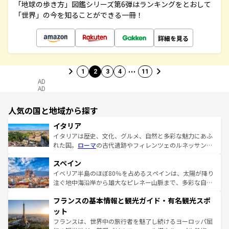
「地球の歩き方」図鑑シリーズ第6弾はランキングをとおして
「世界」の今を知ることができる一冊！
詳細を見る
…
1
2
3
4
11
AD
AD
人気の国と地域から探す
イタリア
イタリアは歴史、文化、グルメ、自然と多彩な魅力にあふ
れた国。
ローマ
の古代遺跡やフィレンツェのルネッサンス
美術、ヴェネツィアの運河など、歴史あるスポットはもち
スペイン
ろん、トスカーナの美しい田園風景やアマルフィ海岸の絶
景など、自然景観も見逃せない。観光の合間には、本場の
イベリア半島のほぼ80％を占めるスペインは、太陽が降り
ピザやパスタなど、絶品のイタリア料理を堪能することも
注ぐ地中海沿岸から雄大なピレネー山脈まで、多彩な自然
できる。朝目覚めてから夜眠るまで、すべての瞬間を楽し
と文化が詰まったヨーロッパ屈指の旅行先だ。多様な地域
フランスの基本情報と観光ガイド・有名観光スポ
ませてくれるイタリアで、忘れられない旅をしてみよう！
文化が根付くこの国では、情熱的なフラメンコ、熱気あふ
なお、新着のイタリア情報は
コンテンツ一覧
を参照してほ
れる闘牛、そして美味しいタパスが生活の一部となってい
ット
しい。
る。首都マドリードの洗練された雰囲気や、バルセロナの
フランスは、世界中の旅行者を魅了し続けるヨーロッパ屈
アートに溢れた街角から、地方では古代ローマ遺跡や中世