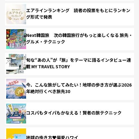
エアラインランキング 読者の投票をもとにランキン
グ形式で発表
Next韓国旅 次の韓国旅行がもっと楽しくなる 旅先・
グルメ・テクニック
旬な“あの人”が「旅」をテーマに語るインタビュー連
載 MY TRAVEL STORY
今、こんな旅がしてみたい！地球の歩き方が選ぶ2026
年絶対行くべき旅先30
コスパもタイパもかなえる！賢者の旅テクニック
地球の歩き方♥偏愛ハワイ