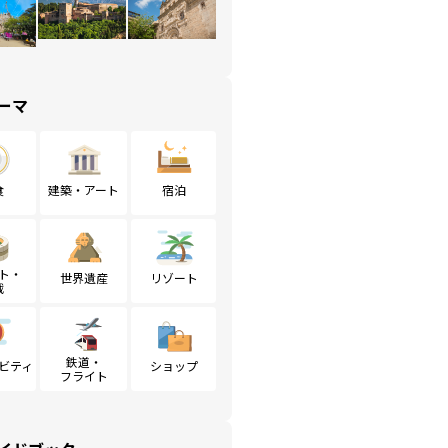
ーマ
食
建築・アート
宿泊
ト・
世界遺産
リゾート
戦
鉄道・
ビティ
ショップ
フライト