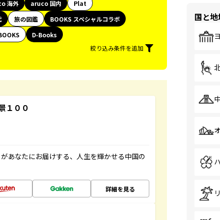
co 海外
aruco 国内
Plat
国と地
代
旅の図鑑
BOOKS スペシャルコラボ
BOOKS
D-Books
絞り込み条件を追加
景１００
」があなたにお届けする、人生を輝かせる中国の
詳細を見る