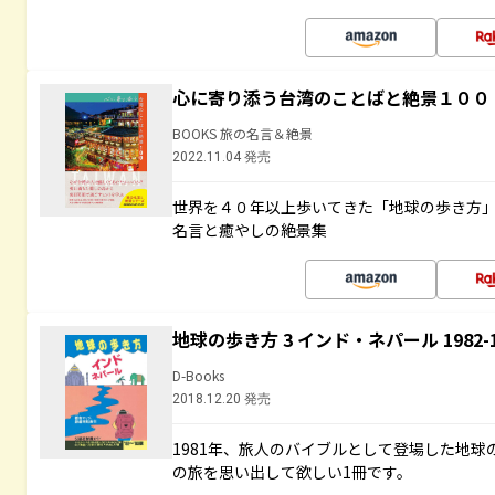
心に寄り添う台湾のことばと絶景１００
BOOKS 旅の名言＆絶景
2022.11.04 発売
世界を４０年以上歩いてきた「地球の歩き方
名言と癒やしの絶景集
地球の歩き方 3 インド・ネパール 1982
D-Books
2018.12.20 発売
1981年、旅人のバイブルとして登場した地
の旅を思い出して欲しい1冊です。