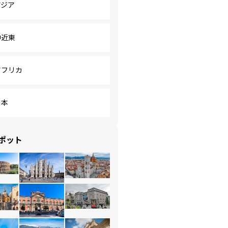
アジア
中近東
アフリカ
日本
ポット