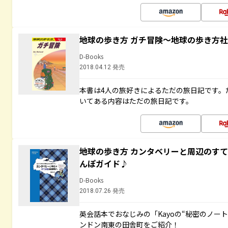
地球の歩き方 ガチ冒険～地球の歩き方
D-Books
2018.04.12 発売
本書は4人の旅好きによるただの旅日記です。
いてある内容はただの旅日記です。
地球の歩き方 カンタベリーと周辺のす
んぽガイド♪
D-Books
2018.07.26 発売
英会話本でおなじみの「Kayoの“秘密のノー
ンドン南東の田舎町をご紹介！