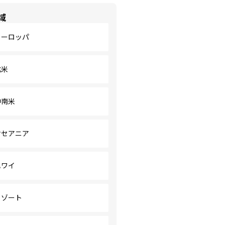
域
ヨーロッパ
北米
中南米
オセアニア
ハワイ
リゾート