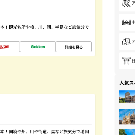
図本！観光名所や橋、川、湖、半島など旅気分で
詳細を見る
人気ス
図本！国境や州、川や街道、島など旅気分で地図