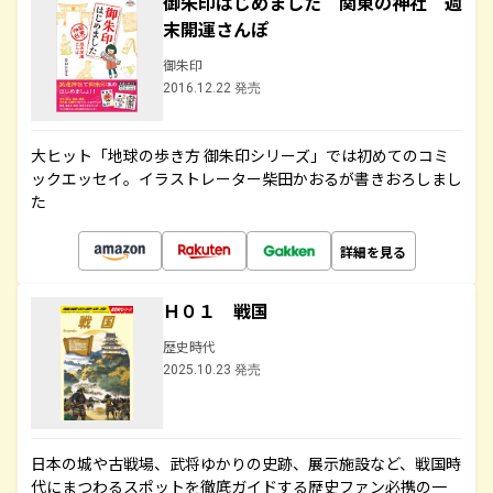
御朱印はじめました 関東の神社 週
末開運さんぽ
御朱印
2016.12.22 発売
大ヒット「地球の歩き方 御朱印シリーズ」では初めてのコミ
ックエッセイ。イラストレーター柴田かおるが書きおろしまし
た
詳細を見る
Ｈ０１ 戦国
歴史時代
2025.10.23 発売
日本の城や古戦場、武将ゆかりの史跡、展示施設など、戦国時
代にまつわるスポットを徹底ガイドする歴史ファン必携の一