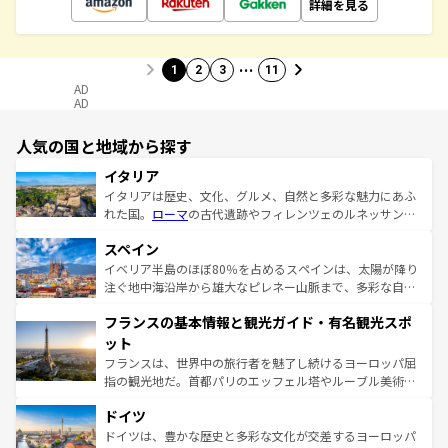
詳細を見る
…
1
2
3
11
AD
AD
人気の国と地域から探す
イタリア
イタリアは歴史、文化、グルメ、自然と多彩な魅力にあふ
れた国。
ローマ
の古代遺跡やフィレンツェのルネッサンス
美術、ヴェネツィアの運河など、歴史あるスポットはもち
スペイン
ろん、トスカーナの美しい田園風景やアマルフィ海岸の絶
景など、自然景観も見逃せない。観光の合間には、本場の
イベリア半島のほぼ80％を占めるスペインは、太陽が降り
ピザやパスタなど、絶品のイタリア料理を堪能することも
注ぐ地中海沿岸から雄大なピレネー山脈まで、多彩な自然
できる。朝目覚めてから夜眠るまで、すべての瞬間を楽し
と文化が詰まったヨーロッパ屈指の旅行先だ。多様な地域
フランスの基本情報と観光ガイド・有名観光スポ
ませてくれるイタリアで、忘れられない旅をしてみよう！
文化が根付くこの国では、情熱的なフラメンコ、熱気あふ
なお、新着のイタリア情報は
コンテンツ一覧
を参照してほ
れる闘牛、そして美味しいタパスが生活の一部となってい
ット
しい。
る。首都マドリードの洗練された雰囲気や、バルセロナの
フランスは、世界中の旅行者を魅了し続けるヨーロッパ屈
アートに溢れた街角から、地方では古代ローマ遺跡や中世
指の観光地だ。首都パリのエッフェル塔やルーブル美術館
の城塞都市、穏やかなビーチリゾートまで多彩な表情を見
といった象徴的なスポットから、田舎町の古風な美しさま
せる。地方によって風土や気候が異なるスペインはその個
ドイツ
で、幅広い魅力が詰まっている。華麗な宮殿、歴史的な大
性で訪れる人を魅了する。 なお、新着のスペイン情報は
コ
聖堂、美しいビーチ、そして豊かな自然が、訪れる者を心
ドイツは、豊かな歴史と多彩な文化が交差するヨーロッパ