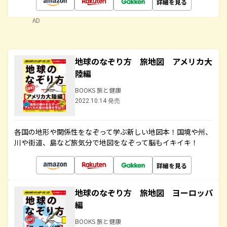
詳細を見る
AD
地球のなぞり方 旅地図 アメリカ大
陸編
BOOKS 旅と健康
2022.10.14 発売
各国の地形や関係性をなぞって学ぶ新しい地図本！国境や州、
川や街道、島など旅気分で地図をなぞって脳もイキイキ！
詳細を見る
地球のなぞり方 旅地図 ヨーロッパ
編
BOOKS 旅と健康