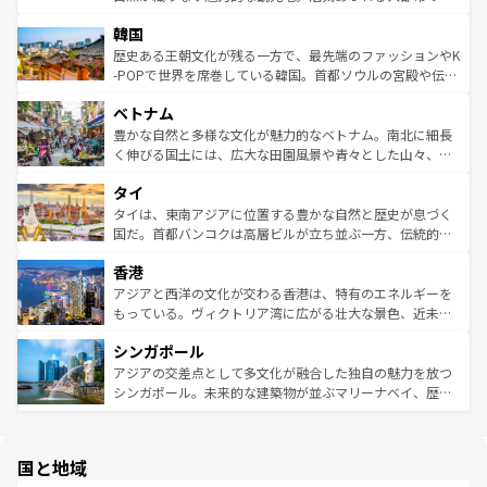
っている。訪れるたびに新しい発見と感動が待っているハ
ービーフなどの食文化も豊かで、美味しいものであふれて
北やノスタルジックな町並みが人気な九份（ジォウフェ
ワイを、存分に味わってほしい。 なお、新着のハワイ情報
韓国
いる。アクティビティも充実しており、サーフィンやダイ
ン）、静ひつな山岳地帯である台湾東部など、都市の喧騒
は
コンテンツ一覧
を参照してほしい。
ビング、ハイキングなど、アウトドア好きにはたまらな
と山間の静けさが共存しており、訪れる人に新しい発見と
歴史ある王朝文化が残る一方で、最先端のファッションやK
い。オーストラリアの多彩な魅力を存分に味わいつくそ
驚きをもたらしてくれる。また、奥深い台湾の食文化も魅
-POPで世界を席巻している韓国。首都ソウルの宮殿や伝統
う。 なお、新着のオーストラリア情報は
コンテンツ一覧
を
力で、夜市などの屋台グルメから高級料理、ヘルシーで美
家屋が並ぶエリアでは韓国の歴史と文化に浸ることがで
参照してほしい。
ベトナム
容にもいいと評判のスイーツなど、バラエティ豊かな料理
き、地方に足を延ばせば四季折々の自然美を楽しむことが
が味わえる。 なお、新着の台湾情報は
コンテンツ一覧
を参
できる。そして、キムチや焼肉、絶品のストリートフード
豊かな自然と多様な文化が魅力的なベトナム。南北に細長
照してほしい。
まで、さまざまな韓国料理が待っている。夜には、韓国な
く伸びる国土には、広大な田園風景や青々とした山々、世
らではのナイトライフも堪能できる。あたたかいホスピタ
界遺産に登録された壮大な自然景観が点在し、都市部では
タイ
リティに包まれながら、韓国の多彩な魅力を心ゆくまで味
急速な発展と共に伝統が息づく。ハノイの古い町並みやホ
わってみてほしい。 なお、新着の韓国情報は
コンテンツ一
ーチミン市のフランス統治時代の建物も、独特の雰囲気を
タイは、東南アジアに位置する豊かな自然と歴史が息づく
覧
を参照してほしい。
醸し出している。また、バラエティの豊かさとおいしさで
国だ。首都バンコクは高層ビルが立ち並ぶ一方、伝統的な
世界中の食通を魅了してやまないベトナム料理も魅力のひ
寺院や市場がいたるところに点在し、古きよき文化と現代
香港
とつ。フォーやバインミー、ベトナムコーヒーなどは、ぜ
の活気が交差している。北部ではチェンマイなどの山岳地
ひ現地で味わいたい。どの地域を訪れてもあたたかい人々
帯で自然と触れ合い、南部ではプーケットやクラビの美し
アジアと西洋の文化が交わる香港は、特有のエネルギーを
が旅行者を迎えてくれるので、きっと忘れられない旅にな
いビーチでリゾート気分を楽しむことができる。タイ料理
もっている。ヴィクトリア湾に広がる壮大な景色、近未来
るはずだ。 なお、新着のベトナム情報は
コンテンツ一覧
を
は世界的に有名で、屋台から高級レストランまで味覚を刺
的なアートスポット、そして歴史と現代が融合した町並
参照してほしい。
シンガポール
激する。気候は一年中温暖で、どの季節にも異なる楽しみ
み、どこを訪れても感動するはず。観光スポットが密集し
が待っている。親しみやすいタイの人々、仏教を中心とし
ており、効率よく見どころを回れるのも魅力。息をのむよ
アジアの交差点として多文化が融合した独自の魅力を放つ
た文化、そして多様な観光資源が、訪れる旅人を魅了し続
うな絶景から文化的な体験まで、香港を存分に楽しみ尽く
シンガポール。未来的な建築物が並ぶマリーナベイ、歴史
ける。 なお、新着のタイ情報は
コンテンツ一覧
を参照して
そう。 なお、新着の香港情報は
コンテンツ一覧
を参照して
と伝統を感じられるエスニックタウン、多数の緑豊かな公
ほしい。
ほしい。
園や自然保護区など、自然が調和した近代的な景観と文化
の多様性あふれるカラフルな町は、どこを歩いても新しい
国と地域
発見がある。さらに、治安のよさや充実した公共交通機関