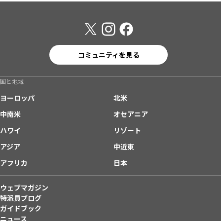
コミュニティを見る
国と地域
ヨーロッパ
北米
中南米
オセアニア
ハワイ
リゾート
アジア
中近東
アフリカ
日本
ウェブマガジン
特派員ブログ
ガイドブック
ニュース