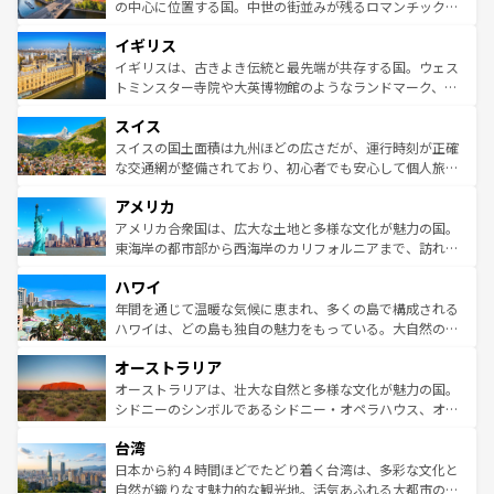
ンテンツ一覧
を参照してほしい。
から魅了する。また、フランスは美食の国としても知ら
の中心に位置する国。中世の街並みが残るロマンチック街
れ、フランス料理はユネスコ無形文化遺産にも登録されて
道から、未来を先取りするようなモダンな都市まで多様な
イギリス
いる。シャンパンの発祥地であるランス、プロヴァンスの
顔を持つこの国は、どこを歩いても飽きることがない。ベ
香り高いラベンダー畑など、多彩な楽しみ方が可能だ。さ
ルリンの文化的活気、バイエルン州のアルプスの絶景、そ
イギリスは、古きよき伝統と最先端が共存する国。ウェス
らに、パリ以外の地域にも魅力が溢れており、どの街角に
してライン川沿いのワイン畑といった風景は必見。ビール
トミンスター寺院や大英博物館のようなランドマーク、歴
も豊かな歴史と文化が息づいている。パリ以外の個性あふ
とソーセージを味わいながら地元の人と過ごす楽しい時間
史ある大学都市、美しい丘陵地帯や牧歌的な風景など、エ
れる地方に足を運ぶとそれぞれで全く異なる文化を体験で
スイス
は、お酒好きな人にはぜひ体験してほしい。 なお、新着の
リアごとに異なる魅力がある。また、優雅なアフタヌーン
きるだろう。 なお、新着のフランス情報は
コンテンツ一覧
ドイツ情報は
コンテンツ一覧
を参照してほしい。
ティー、ビール好きにはたまらない英国パブ、サッカー観
スイスの国土面積は九州ほどの広さだが、運行時刻が正確
を参照してほしい。
戦など、本場だからこそできる体験も豊富。イギリスを旅
な交通網が整備されており、初心者でも安心して個人旅行
して楽しみつくそう。 なお、新着のイギリス情報は
コンテ
を楽しめる。日本同様に時刻表どおりの旅が可能だ。中世
アメリカ
ンツ一覧
を参照してほしい。
の建物がそのまま残る町や、スイスならではのユニークな
博物館もあり、アルプス観光だけでなく町歩きも満喫する
アメリカ合衆国は、広大な土地と多様な文化が魅力の国。
ことができる。国民の所得が高いため物価も高いが、旅行
東海岸の都市部から西海岸のカリフォルニアまで、訪れる
者向けの交通パス提供のサービスもあり、うまく活用すれ
場所ごとに異なる風景と体験が待っている。ニューヨーク
ハワイ
ば市内交通費無料で観光を楽しむこともできる。 なお、新
のような巨大都市は、観光、ショッピング、エンターテイ
着のスイス情報は
コンテンツ一覧
を参照してほしい。
ンメントが詰まった刺激的なスポットだ。一方、アメリカ
年間を通じて温暖な気候に恵まれ、多くの島で構成される
西部には大自然が広がり、グランドキャニオンやイエロー
ハワイは、どの島も独自の魅力をもっている。大自然の神
ストーン国立公園といった絶景が堪能できる。さらに、南
秘を感じたいなら、火山が生み出した壮大な景観を誇るハ
オーストラリア
部のニューオーリンズでは、音楽と美食が融合した独特の
ワイ島は見逃せない。また、定番の観光地といえばオアフ
文化が魅力。旅行者はアメリカの各地域で異なる魅力を楽
島だが、静かな自然を求めるならマウイ島やカウアイ島が
オーストラリアは、壮大な自然と多様な文化が魅力の国。
しみながら、その多様性と豊かな歴史を感じることができ
おすすめ。エメラルドグリーンに輝く海をはじめ、豊かな
シドニーのシンボルであるシドニー・オペラハウス、オー
るだろう。車でのロードトリップや列車の旅も、アメリカ
文化や歴史が息づいている。「アロハスピリット」と呼ば
ストラリア東海岸北部に広がる大サンゴ礁地帯グレートバ
ならではの贅沢な旅のスタイルだ。 なお、新着のアメリカ
台湾
れるおもてなしの心で訪れる人々を迎えてくれるハワイの
リアリーフや大陸中央部にそびえるウルル（エアーズロッ
情報は
コンテンツ一覧
を参照してほしい。
人々、おいしいローカルフードやハワイアンミュージッ
ク）、タスマニアの美しい原生林やケアンズの熱帯雨林な
日本から約４時間ほどでたどり着く台湾は、多彩な文化と
ク、伝統的なフラダンスなど、すべてがハワイの魅力を彩
ど、見どころがたくさん。また、カフェやワイン、オージ
自然が織りなす魅力的な観光地。活気あふれる大都市の台