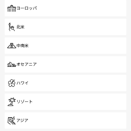
も、旅行者にとっては魅力的なポイント。グルメも豊富
で、ホーカーズは地元の風情を楽しめる外せないスポット
ヨーロッパ
だ。訪れる人を飽きさせないシンガポールで、多様な魅力
を体感しよう。 なお、新着のシンガポール情報は
コンテン
ツ一覧
を参照してほしい。
北米
中南米
オセアニア
ハワイ
リゾート
アジア