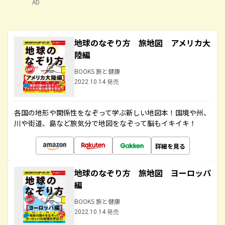
AD
地球のなぞり方 旅地図 アメリカ大
陸編
BOOKS 旅と健康
2022.10.14 発売
各国の地形や関係性をなぞって学ぶ新しい地図本！国境や州、
川や街道、島など旅気分で地図をなぞって脳もイキイキ！
詳細を見る
地球のなぞり方 旅地図 ヨーロッパ
編
BOOKS 旅と健康
2022.10.14 発売