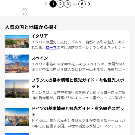
…
1
2
3
8
AD
AD
人気の国と地域から探す
イタリア
イタリアは歴史、文化、グルメ、自然と多彩な魅力にあふ
れた国。
ローマ
の古代遺跡やフィレンツェのルネッサンス
美術、ヴェネツィアの運河など、歴史あるスポットはもち
スペイン
ろん、トスカーナの美しい田園風景やアマルフィ海岸の絶
景など、自然景観も見逃せない。観光の合間には、本場の
イベリア半島のほぼ80％を占めるスペインは、太陽が降り
ピザやパスタなど、絶品のイタリア料理を堪能することも
注ぐ地中海沿岸から雄大なピレネー山脈まで、多彩な自然
できる。朝目覚めてから夜眠るまで、すべての瞬間を楽し
と文化が詰まったヨーロッパ屈指の旅行先だ。多様な地域
フランスの基本情報と観光ガイド・有名観光スポ
ませてくれるイタリアで、忘れられない旅をしてみよう！
文化が根付くこの国では、情熱的なフラメンコ、熱気あふ
なお、新着のイタリア情報は
コンテンツ一覧
を参照してほ
れる闘牛、そして美味しいタパスが生活の一部となってい
ット
しい。
る。首都マドリードの洗練された雰囲気や、バルセロナの
フランスは、世界中の旅行者を魅了し続けるヨーロッパ屈
アートに溢れた街角から、地方では古代ローマ遺跡や中世
指の観光地だ。首都パリのエッフェル塔やルーブル美術館
の城塞都市、穏やかなビーチリゾートまで多彩な表情を見
といった象徴的なスポットから、田舎町の古風な美しさま
せる。地方によって風土や気候が異なるスペインはその個
ドイツの基本情報と観光ガイド・有名観光スポッ
で、幅広い魅力が詰まっている。華麗な宮殿、歴史的な大
性で訪れる人を魅了する。 なお、新着のスペイン情報は
コ
聖堂、美しいビーチ、そして豊かな自然が、訪れる者を心
ト
ンテンツ一覧
を参照してほしい。
から魅了する。また、フランスは美食の国としても知ら
ドイツは、豊かな歴史と多彩な文化が交差するヨーロッパ
れ、フランス料理はユネスコ無形文化遺産にも登録されて
の中心に位置する国。中世の街並みが残るロマンチック街
いる。シャンパンの発祥地であるランス、プロヴァンスの
道から、未来を先取りするようなモダンな都市まで多様な