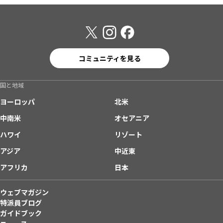
コミュニティを見る
国と地域
ヨーロッパ
北米
中南米
オセアニア
ハワイ
リゾート
アジア
中近東
アフリカ
日本
ウェブマガジン
特派員ブログ
ガイドブック