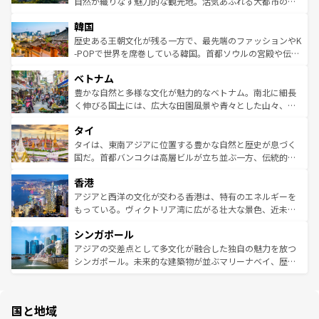
ど、見どころがたくさん。また、カフェやワイン、オージ
自然が織りなす魅力的な観光地。活気あふれる大都市の台
ワイを、存分に味わってほしい。 なお、新着のハワイ情報
ービーフなどの食文化も豊かで、美味しいものであふれて
北やノスタルジックな町並みが人気な九份（ジォウフェ
は
コンテンツ一覧
を参照してほしい。
韓国
いる。アクティビティも充実しており、サーフィンやダイ
ン）、静ひつな山岳地帯である台湾東部など、都市の喧騒
ビング、ハイキングなど、アウトドア好きにはたまらな
と山間の静けさが共存しており、訪れる人に新しい発見と
歴史ある王朝文化が残る一方で、最先端のファッションやK
い。オーストラリアの多彩な魅力を存分に味わいつくそ
驚きをもたらしてくれる。また、奥深い台湾の食文化も魅
-POPで世界を席巻している韓国。首都ソウルの宮殿や伝統
う。 なお、新着のオーストラリア情報は
コンテンツ一覧
を
力で、夜市などの屋台グルメから高級料理、ヘルシーで美
家屋が並ぶエリアでは韓国の歴史と文化に浸ることがで
参照してほしい。
ベトナム
容にもいいと評判のスイーツなど、バラエティ豊かな料理
き、地方に足を延ばせば四季折々の自然美を楽しむことが
が味わえる。 なお、新着の台湾情報は
コンテンツ一覧
を参
できる。そして、キムチや焼肉、絶品のストリートフード
豊かな自然と多様な文化が魅力的なベトナム。南北に細長
照してほしい。
まで、さまざまな韓国料理が待っている。夜には、韓国な
く伸びる国土には、広大な田園風景や青々とした山々、世
らではのナイトライフも堪能できる。あたたかいホスピタ
界遺産に登録された壮大な自然景観が点在し、都市部では
タイ
リティに包まれながら、韓国の多彩な魅力を心ゆくまで味
急速な発展と共に伝統が息づく。ハノイの古い町並みやホ
わってみてほしい。 なお、新着の韓国情報は
コンテンツ一
ーチミン市のフランス統治時代の建物も、独特の雰囲気を
タイは、東南アジアに位置する豊かな自然と歴史が息づく
覧
を参照してほしい。
醸し出している。また、バラエティの豊かさとおいしさで
国だ。首都バンコクは高層ビルが立ち並ぶ一方、伝統的な
世界中の食通を魅了してやまないベトナム料理も魅力のひ
寺院や市場がいたるところに点在し、古きよき文化と現代
香港
とつ。フォーやバインミー、ベトナムコーヒーなどは、ぜ
の活気が交差している。北部ではチェンマイなどの山岳地
ひ現地で味わいたい。どの地域を訪れてもあたたかい人々
帯で自然と触れ合い、南部ではプーケットやクラビの美し
アジアと西洋の文化が交わる香港は、特有のエネルギーを
が旅行者を迎えてくれるので、きっと忘れられない旅にな
いビーチでリゾート気分を楽しむことができる。タイ料理
もっている。ヴィクトリア湾に広がる壮大な景色、近未来
るはずだ。 なお、新着のベトナム情報は
コンテンツ一覧
を
は世界的に有名で、屋台から高級レストランまで味覚を刺
的なアートスポット、そして歴史と現代が融合した町並
参照してほしい。
シンガポール
激する。気候は一年中温暖で、どの季節にも異なる楽しみ
み、どこを訪れても感動するはず。観光スポットが密集し
が待っている。親しみやすいタイの人々、仏教を中心とし
ており、効率よく見どころを回れるのも魅力。息をのむよ
アジアの交差点として多文化が融合した独自の魅力を放つ
た文化、そして多様な観光資源が、訪れる旅人を魅了し続
うな絶景から文化的な体験まで、香港を存分に楽しみ尽く
シンガポール。未来的な建築物が並ぶマリーナベイ、歴史
ける。 なお、新着のタイ情報は
コンテンツ一覧
を参照して
そう。 なお、新着の香港情報は
コンテンツ一覧
を参照して
と伝統を感じられるエスニックタウン、多数の緑豊かな公
ほしい。
ほしい。
園や自然保護区など、自然が調和した近代的な景観と文化
の多様性あふれるカラフルな町は、どこを歩いても新しい
国と地域
発見がある。さらに、治安のよさや充実した公共交通機関