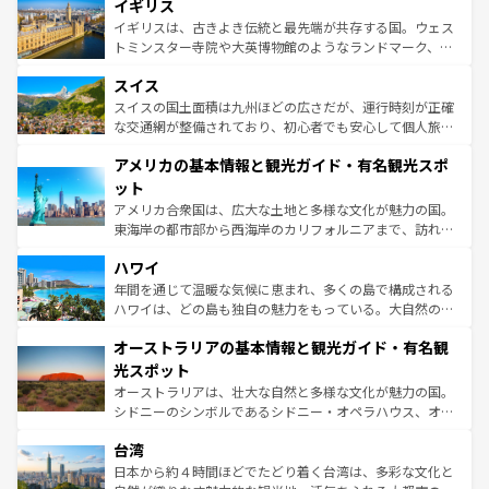
香り高いラベンダー畑など、多彩な楽しみ方が可能だ。さ
イギリス
顔を持つこの国は、どこを歩いても飽きることがない。ベ
らに、パリ以外の地域にも魅力が溢れており、どの街角に
ルリンの文化的活気、バイエルン州のアルプスの絶景、そ
イギリスは、古きよき伝統と最先端が共存する国。ウェス
も豊かな歴史と文化が息づいている。パリ以外の個性あふ
してライン川沿いのワイン畑といった風景は必見。ビール
トミンスター寺院や大英博物館のようなランドマーク、歴
れる地方に足を運ぶとそれぞれで全く異なる文化を体験で
とソーセージを味わいながら地元の人と過ごす楽しい時間
史ある大学都市、美しい丘陵地帯や牧歌的な風景など、エ
きるだろう。 なお、新着のフランス情報は
コンテンツ一覧
スイス
は、お酒好きな人にはぜひ体験してほしい。 なお、新着の
リアごとに異なる魅力がある。また、優雅なアフタヌーン
を参照してほしい。
ドイツ情報は
コンテンツ一覧
を参照してほしい。
ティー、ビール好きにはたまらない英国パブ、サッカー観
スイスの国土面積は九州ほどの広さだが、運行時刻が正確
戦など、本場だからこそできる体験も豊富。イギリスを旅
な交通網が整備されており、初心者でも安心して個人旅行
して楽しみつくそう。 なお、新着のイギリス情報は
コンテ
を楽しめる。日本同様に時刻表どおりの旅が可能だ。中世
アメリカの基本情報と観光ガイド・有名観光スポ
ンツ一覧
を参照してほしい。
の建物がそのまま残る町や、スイスならではのユニークな
博物館もあり、アルプス観光だけでなく町歩きも満喫する
ット
ことができる。国民の所得が高いため物価も高いが、旅行
アメリカ合衆国は、広大な土地と多様な文化が魅力の国。
者向けの交通パス提供のサービスもあり、うまく活用すれ
東海岸の都市部から西海岸のカリフォルニアまで、訪れる
ば市内交通費無料で観光を楽しむこともできる。 なお、新
場所ごとに異なる風景と体験が待っている。ニューヨーク
着のスイス情報は
コンテンツ一覧
を参照してほしい。
ハワイ
のような巨大都市は、観光、ショッピング、エンターテイ
ンメントが詰まった刺激的なスポットだ。一方、アメリカ
年間を通じて温暖な気候に恵まれ、多くの島で構成される
西部には大自然が広がり、グランドキャニオンやイエロー
ハワイは、どの島も独自の魅力をもっている。大自然の神
ストーン国立公園といった絶景が堪能できる。さらに、南
秘を感じたいなら、火山が生み出した壮大な景観を誇るハ
オーストラリアの基本情報と観光ガイド・有名観
部のニューオーリンズでは、音楽と美食が融合した独特の
ワイ島は見逃せない。また、定番の観光地といえばオアフ
文化が魅力。旅行者はアメリカの各地域で異なる魅力を楽
島だが、静かな自然を求めるならマウイ島やカウアイ島が
光スポット
しみながら、その多様性と豊かな歴史を感じることができ
おすすめ。エメラルドグリーンに輝く海をはじめ、豊かな
オーストラリアは、壮大な自然と多様な文化が魅力の国。
るだろう。車でのロードトリップや列車の旅も、アメリカ
文化や歴史が息づいている。「アロハスピリット」と呼ば
シドニーのシンボルであるシドニー・オペラハウス、オー
ならではの贅沢な旅のスタイルだ。 なお、新着のアメリカ
れるおもてなしの心で訪れる人々を迎えてくれるハワイの
ストラリア東海岸北部に広がる大サンゴ礁地帯グレートバ
情報は
コンテンツ一覧
を参照してほしい。
人々、おいしいローカルフードやハワイアンミュージッ
台湾
リアリーフや大陸中央部にそびえるウルル（エアーズロッ
ク、伝統的なフラダンスなど、すべてがハワイの魅力を彩
ク）、タスマニアの美しい原生林やケアンズの熱帯雨林な
日本から約４時間ほどでたどり着く台湾は、多彩な文化と
っている。訪れるたびに新しい発見と感動が待っているハ