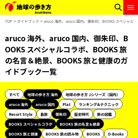
TOP
ガイドブック
aruco 海外、aruco 国内、御朱印、BOOKS スペシ
aruco 海外、aruco 国内、御朱印、B
OOKS スペシャルコラボ、BOOKS 旅
の名言＆絶景、BOOKS 旅と健康のガ
イドブック一覧
すべて
地球の歩き方 海外
地球の歩き方 Jシリーズ（国内）
aruco 海外
aruco 国内
Plat
ランキング&テクニック
Resort Style
島旅
御朱印
歴史時代
旅の図鑑
BOOKS スペシャルコラボ
BOOKS 旅の名言＆絶景
BOOKS 旅と健康
BOOKS 旅の読み物
BOOKS
D-Books