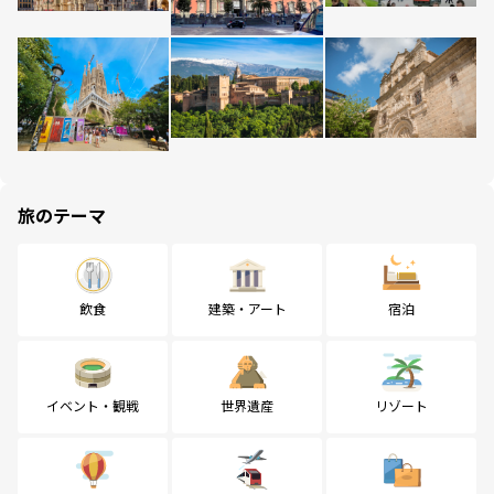
旅のテーマ
飲食
建築・アート
宿泊
イベント・観戦
世界遺産
リゾート