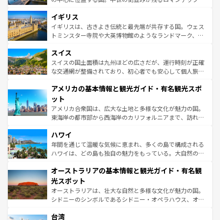
れ、フランス料理はユネスコ無形文化遺産にも登録されて
道から、未来を先取りするようなモダンな都市まで多様な
イギリス
いる。シャンパンの発祥地であるランス、プロヴァンスの
顔を持つこの国は、どこを歩いても飽きることがない。ベ
香り高いラベンダー畑など、多彩な楽しみ方が可能だ。さ
ルリンの文化的活気、バイエルン州のアルプスの絶景、そ
イギリスは、古きよき伝統と最先端が共存する国。ウェス
らに、パリ以外の地域にも魅力が溢れており、どの街角に
してライン川沿いのワイン畑といった風景は必見。ビール
トミンスター寺院や大英博物館のようなランドマーク、歴
も豊かな歴史と文化が息づいている。パリ以外の個性あふ
とソーセージを味わいながら地元の人と過ごす楽しい時間
史ある大学都市、美しい丘陵地帯や牧歌的な風景など、エ
れる地方に足を運ぶとそれぞれで全く異なる文化を体験で
スイス
は、お酒好きな人にはぜひ体験してほしい。 なお、新着の
リアごとに異なる魅力がある。また、優雅なアフタヌーン
きるだろう。 なお、新着のフランス情報は
コンテンツ一覧
ドイツ情報は
コンテンツ一覧
を参照してほしい。
ティー、ビール好きにはたまらない英国パブ、サッカー観
スイスの国土面積は九州ほどの広さだが、運行時刻が正確
を参照してほしい。
戦など、本場だからこそできる体験も豊富。イギリスを旅
な交通網が整備されており、初心者でも安心して個人旅行
して楽しみつくそう。 なお、新着のイギリス情報は
コンテ
を楽しめる。日本同様に時刻表どおりの旅が可能だ。中世
アメリカの基本情報と観光ガイド・有名観光スポ
ンツ一覧
を参照してほしい。
の建物がそのまま残る町や、スイスならではのユニークな
博物館もあり、アルプス観光だけでなく町歩きも満喫する
ット
ことができる。国民の所得が高いため物価も高いが、旅行
アメリカ合衆国は、広大な土地と多様な文化が魅力の国。
者向けの交通パス提供のサービスもあり、うまく活用すれ
東海岸の都市部から西海岸のカリフォルニアまで、訪れる
ば市内交通費無料で観光を楽しむこともできる。 なお、新
場所ごとに異なる風景と体験が待っている。ニューヨーク
着のスイス情報は
コンテンツ一覧
を参照してほしい。
ハワイ
のような巨大都市は、観光、ショッピング、エンターテイ
ンメントが詰まった刺激的なスポットだ。一方、アメリカ
年間を通じて温暖な気候に恵まれ、多くの島で構成される
西部には大自然が広がり、グランドキャニオンやイエロー
ハワイは、どの島も独自の魅力をもっている。大自然の神
ストーン国立公園といった絶景が堪能できる。さらに、南
秘を感じたいなら、火山が生み出した壮大な景観を誇るハ
オーストラリアの基本情報と観光ガイド・有名観
部のニューオーリンズでは、音楽と美食が融合した独特の
ワイ島は見逃せない。また、定番の観光地といえばオアフ
文化が魅力。旅行者はアメリカの各地域で異なる魅力を楽
島だが、静かな自然を求めるならマウイ島やカウアイ島が
光スポット
しみながら、その多様性と豊かな歴史を感じることができ
おすすめ。エメラルドグリーンに輝く海をはじめ、豊かな
オーストラリアは、壮大な自然と多様な文化が魅力の国。
るだろう。車でのロードトリップや列車の旅も、アメリカ
文化や歴史が息づいている。「アロハスピリット」と呼ば
シドニーのシンボルであるシドニー・オペラハウス、オー
ならではの贅沢な旅のスタイルだ。 なお、新着のアメリカ
れるおもてなしの心で訪れる人々を迎えてくれるハワイの
ストラリア東海岸北部に広がる大サンゴ礁地帯グレートバ
情報は
コンテンツ一覧
を参照してほしい。
人々、おいしいローカルフードやハワイアンミュージッ
台湾
リアリーフや大陸中央部にそびえるウルル（エアーズロッ