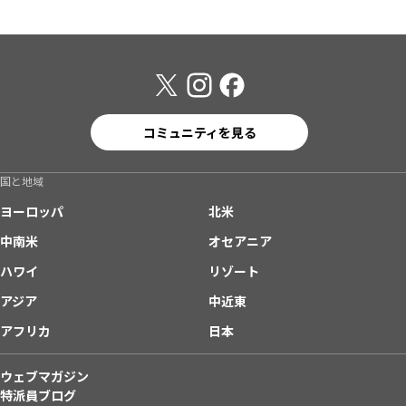
コミュニティを見る
国と地域
ヨーロッパ
北米
中南米
オセアニア
ハワイ
リゾート
アジア
中近東
アフリカ
日本
ウェブマガジン
特派員ブログ