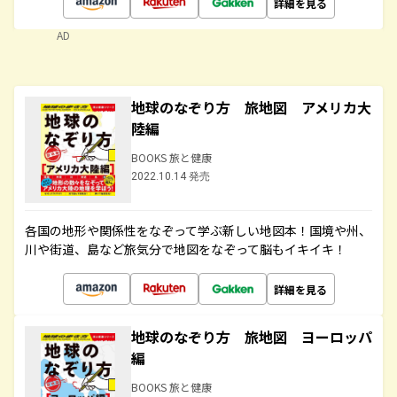
詳細を見る
AD
地球のなぞり方 旅地図 アメリカ大
陸編
BOOKS 旅と健康
2022.10.14 発売
各国の地形や関係性をなぞって学ぶ新しい地図本！国境や州、
川や街道、島など旅気分で地図をなぞって脳もイキイキ！
詳細を見る
地球のなぞり方 旅地図 ヨーロッパ
編
BOOKS 旅と健康