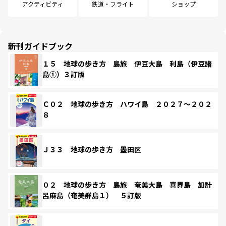
アクティビティ
鉄道・フライト
ショップ
新刊ガイドブック
１５ 地球の歩き方 島旅 伊豆大島 利島（伊豆諸
島①）３訂版
Ｃ０２ 地球の歩き方 ハワイ島 ２０２７～２０２
８
Ｊ３３ 地球の歩き方 墨田区
０２ 地球の歩き方 島旅 奄美大島 喜界島 加計
呂麻島（奄美群島１） ５訂版