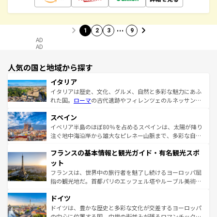
…
1
2
3
9
AD
AD
人気の国と地域から探す
イタリア
イタリアは歴史、文化、グルメ、自然と多彩な魅力にあふ
れた国。
ローマ
の古代遺跡やフィレンツェのルネッサンス
美術、ヴェネツィアの運河など、歴史あるスポットはもち
スペイン
ろん、トスカーナの美しい田園風景やアマルフィ海岸の絶
景など、自然景観も見逃せない。観光の合間には、本場の
イベリア半島のほぼ80％を占めるスペインは、太陽が降り
ピザやパスタなど、絶品のイタリア料理を堪能することも
注ぐ地中海沿岸から雄大なピレネー山脈まで、多彩な自然
できる。朝目覚めてから夜眠るまで、すべての瞬間を楽し
と文化が詰まったヨーロッパ屈指の旅行先だ。多様な地域
フランスの基本情報と観光ガイド・有名観光スポ
ませてくれるイタリアで、忘れられない旅をしてみよう！
文化が根付くこの国では、情熱的なフラメンコ、熱気あふ
なお、新着のイタリア情報は
コンテンツ一覧
を参照してほ
れる闘牛、そして美味しいタパスが生活の一部となってい
ット
しい。
る。首都マドリードの洗練された雰囲気や、バルセロナの
フランスは、世界中の旅行者を魅了し続けるヨーロッパ屈
アートに溢れた街角から、地方では古代ローマ遺跡や中世
指の観光地だ。首都パリのエッフェル塔やルーブル美術館
の城塞都市、穏やかなビーチリゾートまで多彩な表情を見
といった象徴的なスポットから、田舎町の古風な美しさま
せる。地方によって風土や気候が異なるスペインはその個
ドイツ
で、幅広い魅力が詰まっている。華麗な宮殿、歴史的な大
性で訪れる人を魅了する。 なお、新着のスペイン情報は
コ
聖堂、美しいビーチ、そして豊かな自然が、訪れる者を心
ドイツは、豊かな歴史と多彩な文化が交差するヨーロッパ
ンテンツ一覧
を参照してほしい。
から魅了する。また、フランスは美食の国としても知ら
の中心に位置する国。中世の街並みが残るロマンチック街