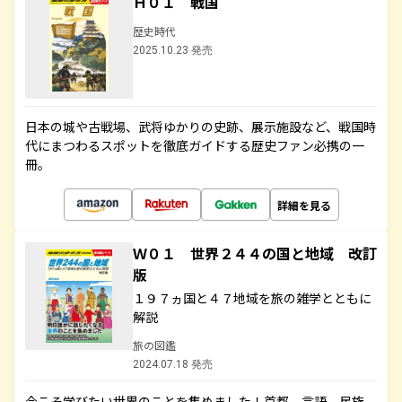
Ｈ０１ 戦国
歴史時代
2025.10.23 発売
日本の城や古戦場、武将ゆかりの史跡、展示施設など、戦国時
代にまつわるスポットを徹底ガイドする歴史ファン必携の一
冊。
詳細を見る
Ｗ０１ 世界２４４の国と地域 改訂
版
１９７ヵ国と４７地域を旅の雑学とともに
解説
旅の図鑑
2024.07.18 発売
今こそ学びたい世界のことを集めました！首都、言語、民族、