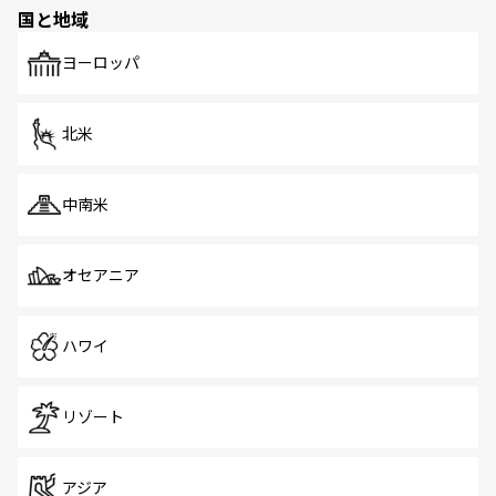
の多様性あふれるカラフルな町は、どこを歩いても新しい
国と地域
発見がある。さらに、治安のよさや充実した公共交通機関
も、旅行者にとっては魅力的なポイント。グルメも豊富
で、ホーカーズは地元の風情を楽しめる外せないスポット
ヨーロッパ
だ。訪れる人を飽きさせないシンガポールで、多様な魅力
を体感しよう。 なお、新着のシンガポール情報は
コンテン
ツ一覧
を参照してほしい。
北米
中南米
オセアニア
ハワイ
リゾート
アジア