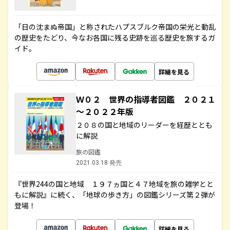
「日の沈まぬ帝国」と称されたハプスブルク帝国の栄光と動乱
の歴史をたどり、今なお各国に残る史跡を巡る歴史を旅するガ
イド。
詳細を見る
Ｗ０２ 世界の指導者図鑑 ２０２１
～２０２２年版
２０８の国と地域のリーダーを経歴ととも
に解説
旅の図鑑
2021.03.18 発売
『世界244の国と地域 １９７ヵ国と４７地域を旅の雑学とと
もに解説』に続く、「地球の歩き方」の図鑑シリーズ第２弾が
登場！
詳細を見る