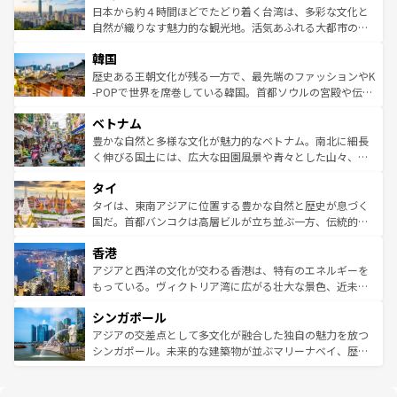
ク、伝統的なフラダンスなど、すべてがハワイの魅力を彩
ク）、タスマニアの美しい原生林やケアンズの熱帯雨林な
日本から約４時間ほどでたどり着く台湾は、多彩な文化と
っている。訪れるたびに新しい発見と感動が待っているハ
ど、見どころがたくさん。また、カフェやワイン、オージ
自然が織りなす魅力的な観光地。活気あふれる大都市の台
ワイを、存分に味わってほしい。 なお、新着のハワイ情報
ービーフなどの食文化も豊かで、美味しいものであふれて
北やノスタルジックな町並みが人気な九份（ジォウフェ
は
コンテンツ一覧
を参照してほしい。
韓国
いる。アクティビティも充実しており、サーフィンやダイ
ン）、静ひつな山岳地帯である台湾東部など、都市の喧騒
ビング、ハイキングなど、アウトドア好きにはたまらな
と山間の静けさが共存しており、訪れる人に新しい発見と
歴史ある王朝文化が残る一方で、最先端のファッションやK
い。オーストラリアの多彩な魅力を存分に味わいつくそ
驚きをもたらしてくれる。また、奥深い台湾の食文化も魅
-POPで世界を席巻している韓国。首都ソウルの宮殿や伝統
う。 なお、新着のオーストラリア情報は
コンテンツ一覧
を
力で、夜市などの屋台グルメから高級料理、ヘルシーで美
家屋が並ぶエリアでは韓国の歴史と文化に浸ることがで
参照してほしい。
ベトナム
容にもいいと評判のスイーツなど、バラエティ豊かな料理
き、地方に足を延ばせば四季折々の自然美を楽しむことが
が味わえる。 なお、新着の台湾情報は
コンテンツ一覧
を参
できる。そして、キムチや焼肉、絶品のストリートフード
豊かな自然と多様な文化が魅力的なベトナム。南北に細長
照してほしい。
まで、さまざまな韓国料理が待っている。夜には、韓国な
く伸びる国土には、広大な田園風景や青々とした山々、世
らではのナイトライフも堪能できる。あたたかいホスピタ
界遺産に登録された壮大な自然景観が点在し、都市部では
タイ
リティに包まれながら、韓国の多彩な魅力を心ゆくまで味
急速な発展と共に伝統が息づく。ハノイの古い町並みやホ
わってみてほしい。 なお、新着の韓国情報は
コンテンツ一
ーチミン市のフランス統治時代の建物も、独特の雰囲気を
タイは、東南アジアに位置する豊かな自然と歴史が息づく
覧
を参照してほしい。
醸し出している。また、バラエティの豊かさとおいしさで
国だ。首都バンコクは高層ビルが立ち並ぶ一方、伝統的な
世界中の食通を魅了してやまないベトナム料理も魅力のひ
寺院や市場がいたるところに点在し、古きよき文化と現代
香港
とつ。フォーやバインミー、ベトナムコーヒーなどは、ぜ
の活気が交差している。北部ではチェンマイなどの山岳地
ひ現地で味わいたい。どの地域を訪れてもあたたかい人々
帯で自然と触れ合い、南部ではプーケットやクラビの美し
アジアと西洋の文化が交わる香港は、特有のエネルギーを
が旅行者を迎えてくれるので、きっと忘れられない旅にな
いビーチでリゾート気分を楽しむことができる。タイ料理
もっている。ヴィクトリア湾に広がる壮大な景色、近未来
るはずだ。 なお、新着のベトナム情報は
コンテンツ一覧
を
は世界的に有名で、屋台から高級レストランまで味覚を刺
的なアートスポット、そして歴史と現代が融合した町並
参照してほしい。
シンガポール
激する。気候は一年中温暖で、どの季節にも異なる楽しみ
み、どこを訪れても感動するはず。観光スポットが密集し
が待っている。親しみやすいタイの人々、仏教を中心とし
ており、効率よく見どころを回れるのも魅力。息をのむよ
アジアの交差点として多文化が融合した独自の魅力を放つ
た文化、そして多様な観光資源が、訪れる旅人を魅了し続
うな絶景から文化的な体験まで、香港を存分に楽しみ尽く
シンガポール。未来的な建築物が並ぶマリーナベイ、歴史
ける。 なお、新着のタイ情報は
コンテンツ一覧
を参照して
そう。 なお、新着の香港情報は
コンテンツ一覧
を参照して
と伝統を感じられるエスニックタウン、多数の緑豊かな公
ほしい。
ほしい。
園や自然保護区など、自然が調和した近代的な景観と文化