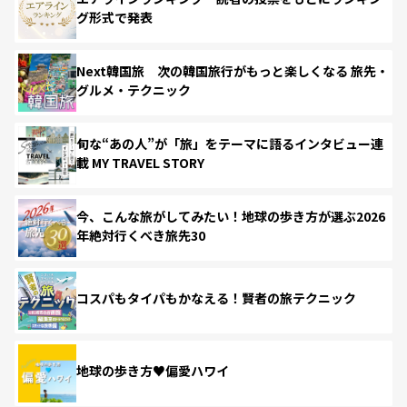
グ形式で発表
Next韓国旅 次の韓国旅行がもっと楽しくなる 旅先・
グルメ・テクニック
旬な“あの人”が「旅」をテーマに語るインタビュー連
載 MY TRAVEL STORY
今、こんな旅がしてみたい！地球の歩き方が選ぶ2026
年絶対行くべき旅先30
コスパもタイパもかなえる！賢者の旅テクニック
地球の歩き方♥偏愛ハワイ