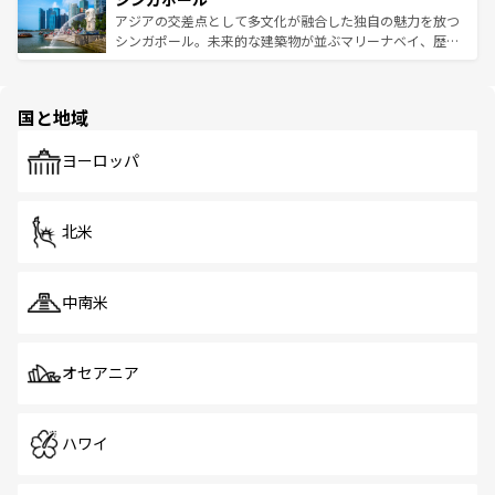
が待っている。親しみやすいタイの人々、仏教を中心とし
ており、効率よく見どころを回れるのも魅力。息をのむよ
アジアの交差点として多文化が融合した独自の魅力を放つ
た文化、そして多様な観光資源が、訪れる旅人を魅了し続
うな絶景から文化的な体験まで、香港を存分に楽しみ尽く
シンガポール。未来的な建築物が並ぶマリーナベイ、歴史
ける。 なお、新着のタイ情報は
コンテンツ一覧
を参照して
そう。 なお、新着の香港情報は
コンテンツ一覧
を参照して
と伝統を感じられるエスニックタウン、多数の緑豊かな公
ほしい。
ほしい。
園や自然保護区など、自然が調和した近代的な景観と文化
の多様性あふれるカラフルな町は、どこを歩いても新しい
国と地域
発見がある。さらに、治安のよさや充実した公共交通機関
も、旅行者にとっては魅力的なポイント。グルメも豊富
で、ホーカーズは地元の風情を楽しめる外せないスポット
ヨーロッパ
だ。訪れる人を飽きさせないシンガポールで、多様な魅力
を体感しよう。 なお、新着のシンガポール情報は
コンテン
ツ一覧
を参照してほしい。
北米
中南米
オセアニア
ハワイ