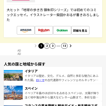
大ヒット「地球の歩き方 御朱印シリーズ」では初めてのコミ
ックエッセイ。イラストレーター柴田かおるが書きおろしまし
た
詳細を見る
…
1
2
3
13
AD
AD
人気の国と地域から探す
イタリア
イタリアは歴史、文化、グルメ、自然と多彩な魅力にあふ
れた国。
ローマ
の古代遺跡やフィレンツェのルネッサンス
美術、ヴェネツィアの運河など、歴史あるスポットはもち
スペイン
ろん、トスカーナの美しい田園風景やアマルフィ海岸の絶
景など、自然景観も見逃せない。観光の合間には、本場の
イベリア半島のほぼ80％を占めるスペインは、太陽が降り
ピザやパスタなど、絶品のイタリア料理を堪能することも
注ぐ地中海沿岸から雄大なピレネー山脈まで、多彩な自然
できる。朝目覚めてから夜眠るまで、すべての瞬間を楽し
と文化が詰まったヨーロッパ屈指の旅行先だ。多様な地域
フランスの基本情報と観光ガイド・有名観光スポ
ませてくれるイタリアで、忘れられない旅をしてみよう！
文化が根付くこの国では、情熱的なフラメンコ、熱気あふ