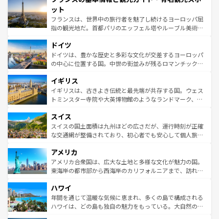
なお、新着のイタリア情報は
コンテンツ一覧
を参照してほ
れる闘牛、そして美味しいタパスが生活の一部となってい
ット
しい。
る。首都マドリードの洗練された雰囲気や、バルセロナの
フランスは、世界中の旅行者を魅了し続けるヨーロッパ屈
アートに溢れた街角から、地方では古代ローマ遺跡や中世
指の観光地だ。首都パリのエッフェル塔やルーブル美術館
の城塞都市、穏やかなビーチリゾートまで多彩な表情を見
といった象徴的なスポットから、田舎町の古風な美しさま
せる。地方によって風土や気候が異なるスペインはその個
ドイツ
で、幅広い魅力が詰まっている。華麗な宮殿、歴史的な大
性で訪れる人を魅了する。 なお、新着のスペイン情報は
コ
聖堂、美しいビーチ、そして豊かな自然が、訪れる者を心
ドイツは、豊かな歴史と多彩な文化が交差するヨーロッパ
ンテンツ一覧
を参照してほしい。
から魅了する。また、フランスは美食の国としても知ら
の中心に位置する国。中世の街並みが残るロマンチック街
れ、フランス料理はユネスコ無形文化遺産にも登録されて
道から、未来を先取りするようなモダンな都市まで多様な
イギリス
いる。シャンパンの発祥地であるランス、プロヴァンスの
顔を持つこの国は、どこを歩いても飽きることがない。ベ
香り高いラベンダー畑など、多彩な楽しみ方が可能だ。さ
ルリンの文化的活気、バイエルン州のアルプスの絶景、そ
イギリスは、古きよき伝統と最先端が共存する国。ウェス
らに、パリ以外の地域にも魅力が溢れており、どの街角に
してライン川沿いのワイン畑といった風景は必見。ビール
トミンスター寺院や大英博物館のようなランドマーク、歴
も豊かな歴史と文化が息づいている。パリ以外の個性あふ
とソーセージを味わいながら地元の人と過ごす楽しい時間
史ある大学都市、美しい丘陵地帯や牧歌的な風景など、エ
れる地方に足を運ぶとそれぞれで全く異なる文化を体験で
スイス
は、お酒好きな人にはぜひ体験してほしい。 なお、新着の
リアごとに異なる魅力がある。また、優雅なアフタヌーン
きるだろう。 なお、新着のフランス情報は
コンテンツ一覧
ドイツ情報は
コンテンツ一覧
を参照してほしい。
ティー、ビール好きにはたまらない英国パブ、サッカー観
スイスの国土面積は九州ほどの広さだが、運行時刻が正確
を参照してほしい。
戦など、本場だからこそできる体験も豊富。イギリスを旅
な交通網が整備されており、初心者でも安心して個人旅行
して楽しみつくそう。 なお、新着のイギリス情報は
コンテ
を楽しめる。日本同様に時刻表どおりの旅が可能だ。中世
アメリカ
ンツ一覧
を参照してほしい。
の建物がそのまま残る町や、スイスならではのユニークな
博物館もあり、アルプス観光だけでなく町歩きも満喫する
アメリカ合衆国は、広大な土地と多様な文化が魅力の国。
ことができる。国民の所得が高いため物価も高いが、旅行
東海岸の都市部から西海岸のカリフォルニアまで、訪れる
者向けの交通パス提供のサービスもあり、うまく活用すれ
場所ごとに異なる風景と体験が待っている。ニューヨーク
ハワイ
ば市内交通費無料で観光を楽しむこともできる。 なお、新
のような巨大都市は、観光、ショッピング、エンターテイ
着のスイス情報は
コンテンツ一覧
を参照してほしい。
ンメントが詰まった刺激的なスポットだ。一方、アメリカ
年間を通じて温暖な気候に恵まれ、多くの島で構成される
西部には大自然が広がり、グランドキャニオンやイエロー
ハワイは、どの島も独自の魅力をもっている。大自然の神
ストーン国立公園といった絶景が堪能できる。さらに、南
秘を感じたいなら、火山が生み出した壮大な景観を誇るハ