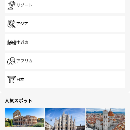
リゾート
アジア
中近東
アフリカ
日本
人気スポット