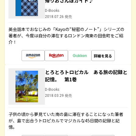
帰りおさんぽガイド♪
D-Books
2018.07.26 発売
英会話本でおなじみの「Kayoの“秘密のノート”」シリーズの
著者が、今度は自分の滞在するロンドン南東の田舎町をご紹
介！
詳細を見る
とろとろトロピカル ある旅の記録と
記憶。 第1巻
D-Books
2018.03.29 発売
子供の頃から夢見ていた南の島に滞在することになった筆者
が、島で出合うトロピカルでマジカルな45日間の記録と記
憶。