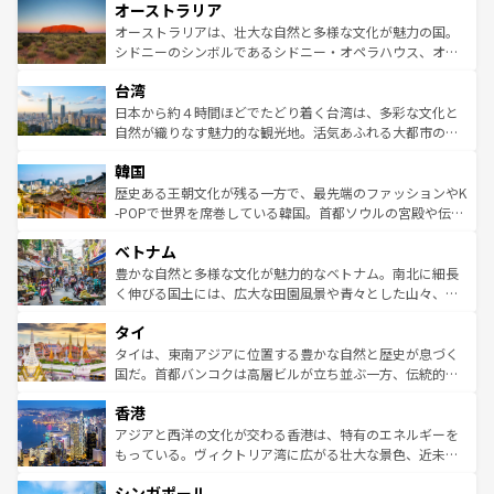
オーストラリア
部のニューオーリンズでは、音楽と美食が融合した独特の
ワイ島は見逃せない。また、定番の観光地といえばオアフ
文化が魅力。旅行者はアメリカの各地域で異なる魅力を楽
島だが、静かな自然を求めるならマウイ島やカウアイ島が
オーストラリアは、壮大な自然と多様な文化が魅力の国。
しみながら、その多様性と豊かな歴史を感じることができ
おすすめ。エメラルドグリーンに輝く海をはじめ、豊かな
シドニーのシンボルであるシドニー・オペラハウス、オー
るだろう。車でのロードトリップや列車の旅も、アメリカ
文化や歴史が息づいている。「アロハスピリット」と呼ば
ストラリア東海岸北部に広がる大サンゴ礁地帯グレートバ
ならではの贅沢な旅のスタイルだ。 なお、新着のアメリカ
台湾
れるおもてなしの心で訪れる人々を迎えてくれるハワイの
リアリーフや大陸中央部にそびえるウルル（エアーズロッ
情報は
コンテンツ一覧
を参照してほしい。
人々、おいしいローカルフードやハワイアンミュージッ
ク）、タスマニアの美しい原生林やケアンズの熱帯雨林な
日本から約４時間ほどでたどり着く台湾は、多彩な文化と
ク、伝統的なフラダンスなど、すべてがハワイの魅力を彩
ど、見どころがたくさん。また、カフェやワイン、オージ
自然が織りなす魅力的な観光地。活気あふれる大都市の台
っている。訪れるたびに新しい発見と感動が待っているハ
ービーフなどの食文化も豊かで、美味しいものであふれて
北やノスタルジックな町並みが人気な九份（ジォウフェ
ワイを、存分に味わってほしい。 なお、新着のハワイ情報
韓国
いる。アクティビティも充実しており、サーフィンやダイ
ン）、静ひつな山岳地帯である台湾東部など、都市の喧騒
は
コンテンツ一覧
を参照してほしい。
ビング、ハイキングなど、アウトドア好きにはたまらな
と山間の静けさが共存しており、訪れる人に新しい発見と
歴史ある王朝文化が残る一方で、最先端のファッションやK
い。オーストラリアの多彩な魅力を存分に味わいつくそ
驚きをもたらしてくれる。また、奥深い台湾の食文化も魅
-POPで世界を席巻している韓国。首都ソウルの宮殿や伝統
う。 なお、新着のオーストラリア情報は
コンテンツ一覧
を
力で、夜市などの屋台グルメから高級料理、ヘルシーで美
家屋が並ぶエリアでは韓国の歴史と文化に浸ることがで
参照してほしい。
ベトナム
容にもいいと評判のスイーツなど、バラエティ豊かな料理
き、地方に足を延ばせば四季折々の自然美を楽しむことが
が味わえる。 なお、新着の台湾情報は
コンテンツ一覧
を参
できる。そして、キムチや焼肉、絶品のストリートフード
豊かな自然と多様な文化が魅力的なベトナム。南北に細長
照してほしい。
まで、さまざまな韓国料理が待っている。夜には、韓国な
く伸びる国土には、広大な田園風景や青々とした山々、世
らではのナイトライフも堪能できる。あたたかいホスピタ
界遺産に登録された壮大な自然景観が点在し、都市部では
タイ
リティに包まれながら、韓国の多彩な魅力を心ゆくまで味
急速な発展と共に伝統が息づく。ハノイの古い町並みやホ
わってみてほしい。 なお、新着の韓国情報は
コンテンツ一
ーチミン市のフランス統治時代の建物も、独特の雰囲気を
タイは、東南アジアに位置する豊かな自然と歴史が息づく
覧
を参照してほしい。
醸し出している。また、バラエティの豊かさとおいしさで
国だ。首都バンコクは高層ビルが立ち並ぶ一方、伝統的な
世界中の食通を魅了してやまないベトナム料理も魅力のひ
寺院や市場がいたるところに点在し、古きよき文化と現代
香港
とつ。フォーやバインミー、ベトナムコーヒーなどは、ぜ
の活気が交差している。北部ではチェンマイなどの山岳地
ひ現地で味わいたい。どの地域を訪れてもあたたかい人々
帯で自然と触れ合い、南部ではプーケットやクラビの美し
アジアと西洋の文化が交わる香港は、特有のエネルギーを
が旅行者を迎えてくれるので、きっと忘れられない旅にな
いビーチでリゾート気分を楽しむことができる。タイ料理
もっている。ヴィクトリア湾に広がる壮大な景色、近未来
るはずだ。 なお、新着のベトナム情報は
コンテンツ一覧
を
は世界的に有名で、屋台から高級レストランまで味覚を刺
的なアートスポット、そして歴史と現代が融合した町並
参照してほしい。
シンガポール
激する。気候は一年中温暖で、どの季節にも異なる楽しみ
み、どこを訪れても感動するはず。観光スポットが密集し