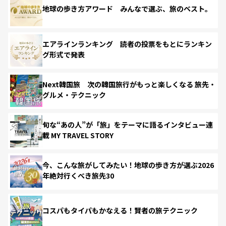
地球の歩き方アワード みんなで選ぶ、旅のベスト。
エアラインランキング 読者の投票をもとにランキン
グ形式で発表
Next韓国旅 次の韓国旅行がもっと楽しくなる 旅先・
グルメ・テクニック
旬な“あの人”が「旅」をテーマに語るインタビュー連
載 MY TRAVEL STORY
今、こんな旅がしてみたい！地球の歩き方が選ぶ2026
年絶対行くべき旅先30
コスパもタイパもかなえる！賢者の旅テクニック