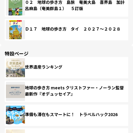
０２ 地球の歩き方 島旅 奄美大島 喜界島 加計
呂麻島（奄美群島１） ５訂版
Ｄ１７ 地球の歩き方 タイ ２０２７～２０２８
特設ページ
世界遺産ランキング
地球の歩き方 meets クリストファー・ノーラン監督
最新作『オデュッセイア』
準備も滞在もスマートに！ トラベルハック2026