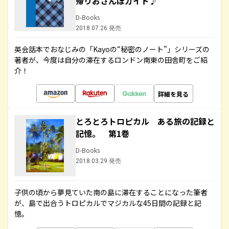
帰りおさんぽガイド♪
D-Books
2018.07.26 発売
英会話本でおなじみの「Kayoの“秘密のノート”」シリーズの
著者が、今度は自分の滞在するロンドン南東の田舎町をご紹
介！
詳細を見る
とろとろトロピカル ある旅の記録と
記憶。 第1巻
D-Books
2018.03.29 発売
子供の頃から夢見ていた南の島に滞在することになった筆者
が、島で出合うトロピカルでマジカルな45日間の記録と記
憶。