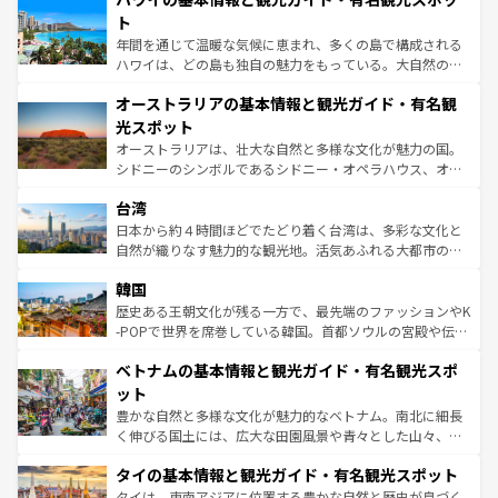
ンメントが詰まった刺激的なスポットだ。一方、アメリカ
ト
西部には大自然が広がり、グランドキャニオンやイエロー
年間を通じて温暖な気候に恵まれ、多くの島で構成される
ストーン国立公園といった絶景が堪能できる。さらに、南
ハワイは、どの島も独自の魅力をもっている。大自然の神
部のニューオーリンズでは、音楽と美食が融合した独特の
秘を感じたいなら、火山が生み出した壮大な景観を誇るハ
文化が魅力。旅行者はアメリカの各地域で異なる魅力を楽
オーストラリアの基本情報と観光ガイド・有名観
ワイ島は見逃せない。また、定番の観光地といえばオアフ
しみながら、その多様性と豊かな歴史を感じることができ
島だが、静かな自然を求めるならマウイ島やカウアイ島が
光スポット
るだろう。車でのロードトリップや列車の旅も、アメリカ
おすすめ。エメラルドグリーンに輝く海をはじめ、豊かな
オーストラリアは、壮大な自然と多様な文化が魅力の国。
ならではの贅沢な旅のスタイルだ。 なお、新着のアメリカ
文化や歴史が息づいている。「アロハスピリット」と呼ば
シドニーのシンボルであるシドニー・オペラハウス、オー
情報は
コンテンツ一覧
を参照してほしい。
れるおもてなしの心で訪れる人々を迎えてくれるハワイの
ストラリア東海岸北部に広がる大サンゴ礁地帯グレートバ
人々、おいしいローカルフードやハワイアンミュージッ
台湾
リアリーフや大陸中央部にそびえるウルル（エアーズロッ
ク、伝統的なフラダンスなど、すべてがハワイの魅力を彩
ク）、タスマニアの美しい原生林やケアンズの熱帯雨林な
日本から約４時間ほどでたどり着く台湾は、多彩な文化と
っている。訪れるたびに新しい発見と感動が待っているハ
ど、見どころがたくさん。また、カフェやワイン、オージ
自然が織りなす魅力的な観光地。活気あふれる大都市の台
ワイを、存分に味わってほしい。 なお、新着のハワイ情報
ービーフなどの食文化も豊かで、美味しいものであふれて
北やノスタルジックな町並みが人気な九份（ジォウフェ
は
コンテンツ一覧
を参照してほしい。
韓国
いる。アクティビティも充実しており、サーフィンやダイ
ン）、静ひつな山岳地帯である台湾東部など、都市の喧騒
ビング、ハイキングなど、アウトドア好きにはたまらな
と山間の静けさが共存しており、訪れる人に新しい発見と
歴史ある王朝文化が残る一方で、最先端のファッションやK
い。オーストラリアの多彩な魅力を存分に味わいつくそ
驚きをもたらしてくれる。また、奥深い台湾の食文化も魅
-POPで世界を席巻している韓国。首都ソウルの宮殿や伝統
う。 なお、新着のオーストラリア情報は
コンテンツ一覧
を
力で、夜市などの屋台グルメから高級料理、ヘルシーで美
家屋が並ぶエリアでは韓国の歴史と文化に浸ることがで
参照してほしい。
ベトナムの基本情報と観光ガイド・有名観光スポ
容にもいいと評判のスイーツなど、バラエティ豊かな料理
き、地方に足を延ばせば四季折々の自然美を楽しむことが
が味わえる。 なお、新着の台湾情報は
コンテンツ一覧
を参
できる。そして、キムチや焼肉、絶品のストリートフード
ット
照してほしい。
まで、さまざまな韓国料理が待っている。夜には、韓国な
豊かな自然と多様な文化が魅力的なベトナム。南北に細長
らではのナイトライフも堪能できる。あたたかいホスピタ
く伸びる国土には、広大な田園風景や青々とした山々、世
リティに包まれながら、韓国の多彩な魅力を心ゆくまで味
界遺産に登録された壮大な自然景観が点在し、都市部では
わってみてほしい。 なお、新着の韓国情報は
コンテンツ一
タイの基本情報と観光ガイド・有名観光スポット
急速な発展と共に伝統が息づく。ハノイの古い町並みやホ
覧
を参照してほしい。
ーチミン市のフランス統治時代の建物も、独特の雰囲気を
タイは、東南アジアに位置する豊かな自然と歴史が息づく