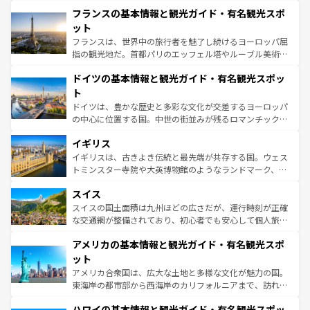
と文化が詰まったヨーロッパ屈指の旅行先だ。多様な地域
なお、新着のイタリア情報は
コンテンツ一覧
を参照してほ
フランスの基本情報と観光ガイド・有名観光スポ
文化が根付くこの国では、情熱的なフラメンコ、熱気あふ
しい。
れる闘牛、そして美味しいタパスが生活の一部となってい
ット
る。首都マドリードの洗練された雰囲気や、バルセロナの
フランスは、世界中の旅行者を魅了し続けるヨーロッパ屈
アートに溢れた街角から、地方では古代ローマ遺跡や中世
指の観光地だ。首都パリのエッフェル塔やルーブル美術館
の城塞都市、穏やかなビーチリゾートまで多彩な表情を見
といった象徴的なスポットから、田舎町の古風な美しさま
せる。地方によって風土や気候が異なるスペインはその個
ドイツの基本情報と観光ガイド・有名観光スポッ
で、幅広い魅力が詰まっている。華麗な宮殿、歴史的な大
性で訪れる人を魅了する。 なお、新着のスペイン情報は
コ
聖堂、美しいビーチ、そして豊かな自然が、訪れる者を心
ト
ンテンツ一覧
を参照してほしい。
から魅了する。また、フランスは美食の国としても知ら
ドイツは、豊かな歴史と多彩な文化が交差するヨーロッパ
れ、フランス料理はユネスコ無形文化遺産にも登録されて
の中心に位置する国。中世の街並みが残るロマンチック街
いる。シャンパンの発祥地であるランス、プロヴァンスの
道から、未来を先取りするようなモダンな都市まで多様な
香り高いラベンダー畑など、多彩な楽しみ方が可能だ。さ
イギリス
顔を持つこの国は、どこを歩いても飽きることがない。ベ
らに、パリ以外の地域にも魅力が溢れており、どの街角に
ルリンの文化的活気、バイエルン州のアルプスの絶景、そ
イギリスは、古きよき伝統と最先端が共存する国。ウェス
も豊かな歴史と文化が息づいている。パリ以外の個性あふ
してライン川沿いのワイン畑といった風景は必見。ビール
トミンスター寺院や大英博物館のようなランドマーク、歴
れる地方に足を運ぶとそれぞれで全く異なる文化を体験で
とソーセージを味わいながら地元の人と過ごす楽しい時間
史ある大学都市、美しい丘陵地帯や牧歌的な風景など、エ
きるだろう。 なお、新着のフランス情報は
コンテンツ一覧
スイス
は、お酒好きな人にはぜひ体験してほしい。 なお、新着の
リアごとに異なる魅力がある。また、優雅なアフタヌーン
を参照してほしい。
ドイツ情報は
コンテンツ一覧
を参照してほしい。
ティー、ビール好きにはたまらない英国パブ、サッカー観
スイスの国土面積は九州ほどの広さだが、運行時刻が正確
戦など、本場だからこそできる体験も豊富。イギリスを旅
な交通網が整備されており、初心者でも安心して個人旅行
して楽しみつくそう。 なお、新着のイギリス情報は
コンテ
を楽しめる。日本同様に時刻表どおりの旅が可能だ。中世
アメリカの基本情報と観光ガイド・有名観光スポ
ンツ一覧
を参照してほしい。
の建物がそのまま残る町や、スイスならではのユニークな
博物館もあり、アルプス観光だけでなく町歩きも満喫する
ット
ことができる。国民の所得が高いため物価も高いが、旅行
アメリカ合衆国は、広大な土地と多様な文化が魅力の国。
者向けの交通パス提供のサービスもあり、うまく活用すれ
東海岸の都市部から西海岸のカリフォルニアまで、訪れる
ば市内交通費無料で観光を楽しむこともできる。 なお、新
場所ごとに異なる風景と体験が待っている。ニューヨーク
着のスイス情報は
コンテンツ一覧
を参照してほしい。
ハワイの基本情報と観光ガイド・有名観光スポッ
のような巨大都市は、観光、ショッピング、エンターテイ