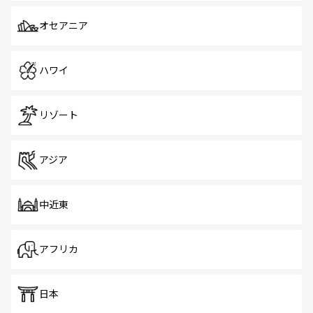
オセアニア
ハワイ
リゾート
アジア
中近東
アフリカ
日本