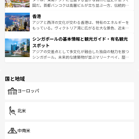
醸し出している。また、バラエティの豊かさとおいしさで
国だ。首都バンコクは高層ビルが立ち並ぶ一方、伝統的な
世界中の食通を魅了してやまないベトナム料理も魅力のひ
寺院や市場がいたるところに点在し、古きよき文化と現代
香港
とつ。フォーやバインミー、ベトナムコーヒーなどは、ぜ
の活気が交差している。北部ではチェンマイなどの山岳地
ひ現地で味わいたい。どの地域を訪れてもあたたかい人々
帯で自然と触れ合い、南部ではプーケットやクラビの美し
アジアと西洋の文化が交わる香港は、特有のエネルギーを
が旅行者を迎えてくれるので、きっと忘れられない旅にな
いビーチでリゾート気分を楽しむことができる。タイ料理
もっている。ヴィクトリア湾に広がる壮大な景色、近未来
るはずだ。 なお、新着のベトナム情報は
コンテンツ一覧
を
は世界的に有名で、屋台から高級レストランまで味覚を刺
的なアートスポット、そして歴史と現代が融合した町並
参照してほしい。
シンガポールの基本情報と観光ガイド・有名観光
激する。気候は一年中温暖で、どの季節にも異なる楽しみ
み、どこを訪れても感動するはず。観光スポットが密集し
が待っている。親しみやすいタイの人々、仏教を中心とし
ており、効率よく見どころを回れるのも魅力。息をのむよ
スポット
た文化、そして多様な観光資源が、訪れる旅人を魅了し続
うな絶景から文化的な体験まで、香港を存分に楽しみ尽く
アジアの交差点として多文化が融合した独自の魅力を放つ
ける。 なお、新着のタイ情報は
コンテンツ一覧
を参照して
そう。 なお、新着の香港情報は
コンテンツ一覧
を参照して
シンガポール。未来的な建築物が並ぶマリーナベイ、歴史
ほしい。
ほしい。
と伝統を感じられるエスニックタウン、多数の緑豊かな公
園や自然保護区など、自然が調和した近代的な景観と文化
の多様性あふれるカラフルな町は、どこを歩いても新しい
国と地域
発見がある。さらに、治安のよさや充実した公共交通機関
も、旅行者にとっては魅力的なポイント。グルメも豊富
で、ホーカーズは地元の風情を楽しめる外せないスポット
ヨーロッパ
だ。訪れる人を飽きさせないシンガポールで、多様な魅力
を体感しよう。 なお、新着のシンガポール情報は
コンテン
ツ一覧
を参照してほしい。
北米
中南米