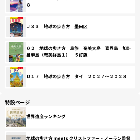
８
Ｊ３３ 地球の歩き方 墨田区
０２ 地球の歩き方 島旅 奄美大島 喜界島 加計
呂麻島（奄美群島１） ５訂版
Ｄ１７ 地球の歩き方 タイ ２０２７～２０２８
特設ページ
世界遺産ランキング
地球の歩き方 meets クリストファー・ノーラン監督