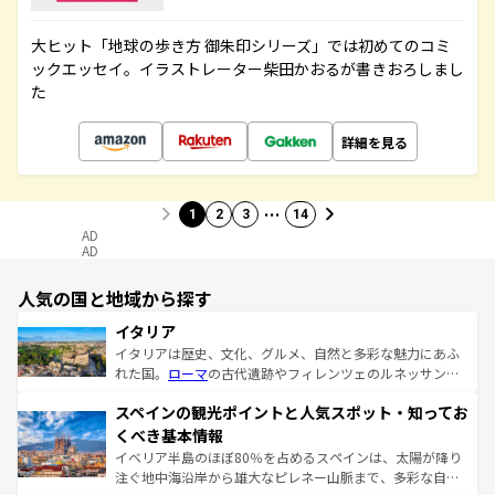
大ヒット「地球の歩き方 御朱印シリーズ」では初めてのコミ
ックエッセイ。イラストレーター柴田かおるが書きおろしまし
た
詳細を見る
…
1
2
3
14
AD
AD
人気の国と地域から探す
イタリア
イタリアは歴史、文化、グルメ、自然と多彩な魅力にあふ
れた国。
ローマ
の古代遺跡やフィレンツェのルネッサンス
美術、ヴェネツィアの運河など、歴史あるスポットはもち
スペインの観光ポイントと人気スポット・知ってお
ろん、トスカーナの美しい田園風景やアマルフィ海岸の絶
景など、自然景観も見逃せない。観光の合間には、本場の
くべき基本情報
ピザやパスタなど、絶品のイタリア料理を堪能することも
イベリア半島のほぼ80％を占めるスペインは、太陽が降り
できる。朝目覚めてから夜眠るまで、すべての瞬間を楽し
注ぐ地中海沿岸から雄大なピレネー山脈まで、多彩な自然
ませてくれるイタリアで、忘れられない旅をしてみよう！