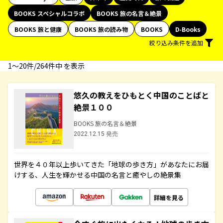
BOOKS スペシャルコラボ
BOOKS 旅の名言＆絶景
BOOKS 旅と健康
BOOKS 旅の読み物
BOOKS
D-Books
絞り込み条件を追加
1〜20件/264件中 を表示
悠久の教えをひもとく中国のことばと
絶景１００
BOOKS 旅の名言＆絶景
2022.12.15 発売
世界を４０年以上歩いてきた「地球の歩き方」があなたにお届
けする、人生を輝かせる中国の名言と癒やしの絶景集
詳細を見る