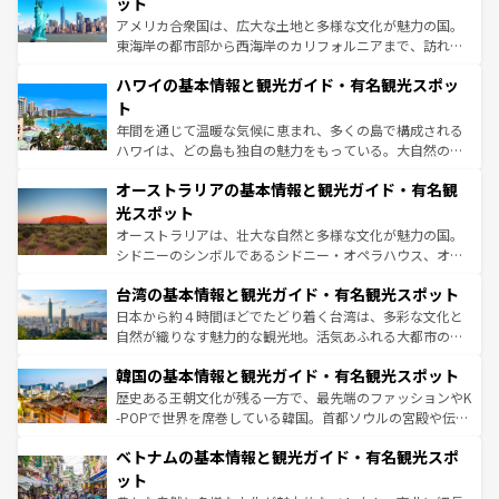
博物館もあり、アルプス観光だけでなく町歩きも満喫する
ット
ことができる。国民の所得が高いため物価も高いが、旅行
アメリカ合衆国は、広大な土地と多様な文化が魅力の国。
者向けの交通パス提供のサービスもあり、うまく活用すれ
東海岸の都市部から西海岸のカリフォルニアまで、訪れる
ば市内交通費無料で観光を楽しむこともできる。 なお、新
場所ごとに異なる風景と体験が待っている。ニューヨーク
着のスイス情報は
コンテンツ一覧
を参照してほしい。
ハワイの基本情報と観光ガイド・有名観光スポッ
のような巨大都市は、観光、ショッピング、エンターテイ
ンメントが詰まった刺激的なスポットだ。一方、アメリカ
ト
西部には大自然が広がり、グランドキャニオンやイエロー
年間を通じて温暖な気候に恵まれ、多くの島で構成される
ストーン国立公園といった絶景が堪能できる。さらに、南
ハワイは、どの島も独自の魅力をもっている。大自然の神
部のニューオーリンズでは、音楽と美食が融合した独特の
秘を感じたいなら、火山が生み出した壮大な景観を誇るハ
文化が魅力。旅行者はアメリカの各地域で異なる魅力を楽
オーストラリアの基本情報と観光ガイド・有名観
ワイ島は見逃せない。また、定番の観光地といえばオアフ
しみながら、その多様性と豊かな歴史を感じることができ
島だが、静かな自然を求めるならマウイ島やカウアイ島が
光スポット
るだろう。車でのロードトリップや列車の旅も、アメリカ
おすすめ。エメラルドグリーンに輝く海をはじめ、豊かな
オーストラリアは、壮大な自然と多様な文化が魅力の国。
ならではの贅沢な旅のスタイルだ。 なお、新着のアメリカ
文化や歴史が息づいている。「アロハスピリット」と呼ば
シドニーのシンボルであるシドニー・オペラハウス、オー
情報は
コンテンツ一覧
を参照してほしい。
れるおもてなしの心で訪れる人々を迎えてくれるハワイの
ストラリア東海岸北部に広がる大サンゴ礁地帯グレートバ
人々、おいしいローカルフードやハワイアンミュージッ
台湾の基本情報と観光ガイド・有名観光スポット
リアリーフや大陸中央部にそびえるウルル（エアーズロッ
ク、伝統的なフラダンスなど、すべてがハワイの魅力を彩
ク）、タスマニアの美しい原生林やケアンズの熱帯雨林な
日本から約４時間ほどでたどり着く台湾は、多彩な文化と
っている。訪れるたびに新しい発見と感動が待っているハ
ど、見どころがたくさん。また、カフェやワイン、オージ
自然が織りなす魅力的な観光地。活気あふれる大都市の台
ワイを、存分に味わってほしい。 なお、新着のハワイ情報
ービーフなどの食文化も豊かで、美味しいものであふれて
北やノスタルジックな町並みが人気な九份（ジォウフェ
は
コンテンツ一覧
を参照してほしい。
韓国の基本情報と観光ガイド・有名観光スポット
いる。アクティビティも充実しており、サーフィンやダイ
ン）、静ひつな山岳地帯である台湾東部など、都市の喧騒
ビング、ハイキングなど、アウトドア好きにはたまらな
と山間の静けさが共存しており、訪れる人に新しい発見と
歴史ある王朝文化が残る一方で、最先端のファッションやK
い。オーストラリアの多彩な魅力を存分に味わいつくそ
驚きをもたらしてくれる。また、奥深い台湾の食文化も魅
-POPで世界を席巻している韓国。首都ソウルの宮殿や伝統
う。 なお、新着のオーストラリア情報は
コンテンツ一覧
を
力で、夜市などの屋台グルメから高級料理、ヘルシーで美
家屋が並ぶエリアでは韓国の歴史と文化に浸ることがで
参照してほしい。
ベトナムの基本情報と観光ガイド・有名観光スポ
容にもいいと評判のスイーツなど、バラエティ豊かな料理
き、地方に足を延ばせば四季折々の自然美を楽しむことが
が味わえる。 なお、新着の台湾情報は
コンテンツ一覧
を参
できる。そして、キムチや焼肉、絶品のストリートフード
ット
照してほしい。
まで、さまざまな韓国料理が待っている。夜には、韓国な