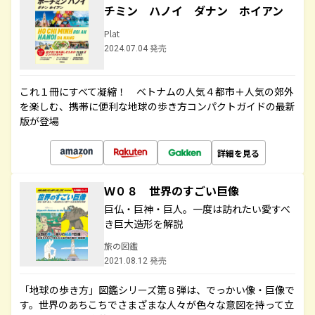
チミン ハノイ ダナン ホイアン
Plat
2024.07.04 発売
これ１冊にすべて凝縮！ ベトナムの人気４都市＋人気の郊外
を楽しむ、携帯に便利な地球の歩き方コンパクトガイドの最新
版が登場
詳細を見る
Ｗ０８ 世界のすごい巨像
巨仏・巨神・巨人。一度は訪れたい愛すべ
き巨大造形を解説
旅の図鑑
2021.08.12 発売
「地球の歩き方」図鑑シリーズ第８弾は、でっかい像・巨像で
す。世界のあちこちでさまざまな人々が色々な意図を持って立