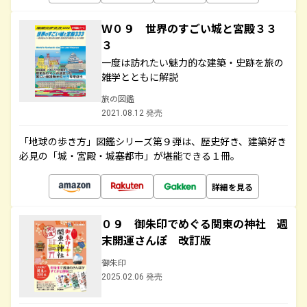
Ｗ０９ 世界のすごい城と宮殿３３
３
一度は訪れたい魅力的な建築・史跡を旅の
雑学とともに解説
旅の図鑑
2021.08.12 発売
「地球の歩き方」図鑑シリーズ第９弾は、歴史好き、建築好き
必見の「城・宮殿・城塞都市」が堪能できる１冊。
詳細を見る
０９ 御朱印でめぐる関東の神社 週
末開運さんぽ 改訂版
御朱印
2025.02.06 発売