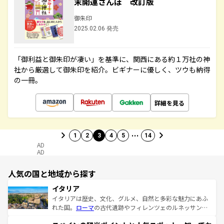
末開運さんぽ 改訂版
御朱印
2025.02.06 発売
「御利益と御朱印が凄い」を基準に、関西にある約１万社の神
社から厳選して御朱印を紹介。ビギナーに優しく、ツウも納得
の一冊。
詳細を見る
…
1
2
3
4
5
14
AD
AD
人気の国と地域から探す
イタリア
イタリアは歴史、文化、グルメ、自然と多彩な魅力にあふ
れた国。
ローマ
の古代遺跡やフィレンツェのルネッサンス
美術、ヴェネツィアの運河など、歴史あるスポットはもち