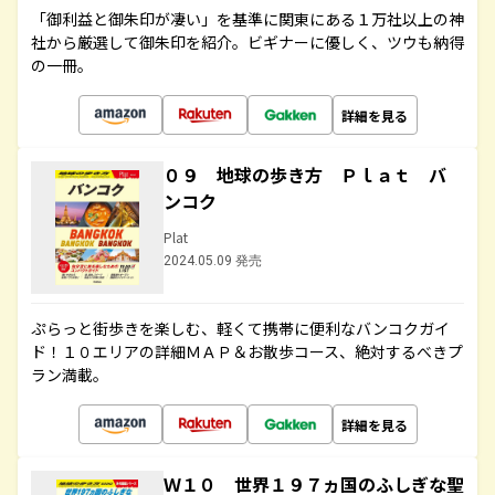
「御利益と御朱印が凄い」を基準に関東にある１万社以上の神
社から厳選して御朱印を紹介。ビギナーに優しく、ツウも納得
の一冊。
詳細を見る
０９ 地球の歩き方 Ｐｌａｔ バ
ンコク
Plat
2024.05.09 発売
ぷらっと街歩きを楽しむ、軽くて携帯に便利なバンコクガイ
ド！１０エリアの詳細ＭＡＰ＆お散歩コース、絶対するべきプ
ラン満載。
詳細を見る
Ｗ１０ 世界１９７ヵ国のふしぎな聖