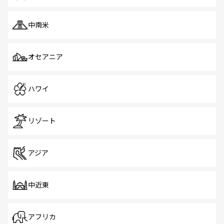
中南米
オセアニア
ハワイ
リゾート
アジア
中近東
アフリカ