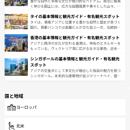
豊かな自然と多様な文化が魅力的なベトナム。南北に細長
らではのナイトライフも堪能できる。あたたかいホスピタ
く伸びる国土には、広大な田園風景や青々とした山々、世
リティに包まれながら、韓国の多彩な魅力を心ゆくまで味
界遺産に登録された壮大な自然景観が点在し、都市部では
わってみてほしい。 なお、新着の韓国情報は
コンテンツ一
タイの基本情報と観光ガイド・有名観光スポット
急速な発展と共に伝統が息づく。ハノイの古い町並みやホ
覧
を参照してほしい。
ーチミン市のフランス統治時代の建物も、独特の雰囲気を
タイは、東南アジアに位置する豊かな自然と歴史が息づく
醸し出している。また、バラエティの豊かさとおいしさで
国だ。首都バンコクは高層ビルが立ち並ぶ一方、伝統的な
世界中の食通を魅了してやまないベトナム料理も魅力のひ
寺院や市場がいたるところに点在し、古きよき文化と現代
香港の基本情報と観光ガイド・有名観光スポット
とつ。フォーやバインミー、ベトナムコーヒーなどは、ぜ
の活気が交差している。北部ではチェンマイなどの山岳地
ひ現地で味わいたい。どの地域を訪れてもあたたかい人々
帯で自然と触れ合い、南部ではプーケットやクラビの美し
アジアと西洋の文化が交わる香港は、特有のエネルギーを
が旅行者を迎えてくれるので、きっと忘れられない旅にな
いビーチでリゾート気分を楽しむことができる。タイ料理
もっている。ヴィクトリア湾に広がる壮大な景色、近未来
るはずだ。 なお、新着のベトナム情報は
コンテンツ一覧
を
は世界的に有名で、屋台から高級レストランまで味覚を刺
的なアートスポット、そして歴史と現代が融合した町並
参照してほしい。
シンガポールの基本情報と観光ガイド・有名観光
激する。気候は一年中温暖で、どの季節にも異なる楽しみ
み、どこを訪れても感動するはず。観光スポットが密集し
が待っている。親しみやすいタイの人々、仏教を中心とし
ており、効率よく見どころを回れるのも魅力。息をのむよ
スポット
た文化、そして多様な観光資源が、訪れる旅人を魅了し続
うな絶景から文化的な体験まで、香港を存分に楽しみ尽く
アジアの交差点として多文化が融合した独自の魅力を放つ
ける。 なお、新着のタイ情報は
コンテンツ一覧
を参照して
そう。 なお、新着の香港情報は
コンテンツ一覧
を参照して
シンガポール。未来的な建築物が並ぶマリーナベイ、歴史
ほしい。
ほしい。
と伝統を感じられるエスニックタウン、多数の緑豊かな公
園や自然保護区など、自然が調和した近代的な景観と文化
の多様性あふれるカラフルな町は、どこを歩いても新しい
国と地域
発見がある。さらに、治安のよさや充実した公共交通機関
も、旅行者にとっては魅力的なポイント。グルメも豊富
で、ホーカーズは地元の風情を楽しめる外せないスポット
ヨーロッパ
だ。訪れる人を飽きさせないシンガポールで、多様な魅力
を体感しよう。 なお、新着のシンガポール情報は
コンテン
ツ一覧
を参照してほしい。
北米