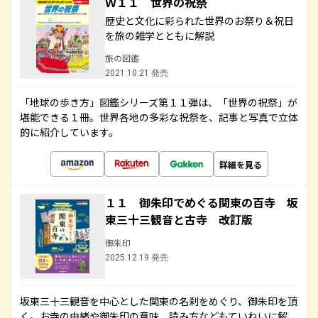
Ｗ１１ 世界の祝祭
歴史と文化に彩られた世界のお祭り＆祝日
を旅の雑学とともに解説
旅の図鑑
2021.10.21 発売
「地球の歩き方」図鑑シリーズ第１１弾は、「世界の祝祭」が
堪能できる１冊。世界各地の多彩な祝祭を、記事と写真で立体
的に紹介しています。
詳細を見る
１１ 御朱印でめぐる関東の百寺 坂
東三十三観音と古寺 改訂版
御朱印
2025.12.19 発売
坂東三十三観音を中心とした関東の名刹をめぐり、御朱印を頂
く。お寺の由緒や御朱印の意味、読み方などもていねいに解