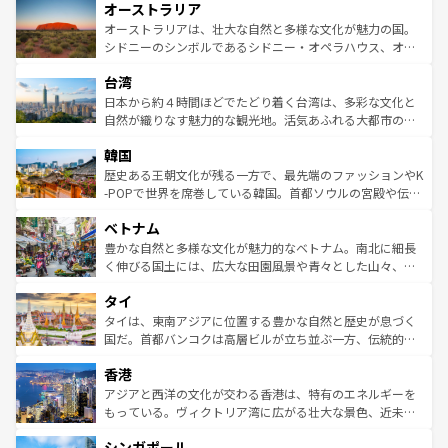
オーストラリア
部のニューオーリンズでは、音楽と美食が融合した独特の
ワイ島は見逃せない。また、定番の観光地といえばオアフ
文化が魅力。旅行者はアメリカの各地域で異なる魅力を楽
島だが、静かな自然を求めるならマウイ島やカウアイ島が
オーストラリアは、壮大な自然と多様な文化が魅力の国。
しみながら、その多様性と豊かな歴史を感じることができ
おすすめ。エメラルドグリーンに輝く海をはじめ、豊かな
シドニーのシンボルであるシドニー・オペラハウス、オー
るだろう。車でのロードトリップや列車の旅も、アメリカ
文化や歴史が息づいている。「アロハスピリット」と呼ば
ストラリア東海岸北部に広がる大サンゴ礁地帯グレートバ
ならではの贅沢な旅のスタイルだ。 なお、新着のアメリカ
台湾
れるおもてなしの心で訪れる人々を迎えてくれるハワイの
リアリーフや大陸中央部にそびえるウルル（エアーズロッ
情報は
コンテンツ一覧
を参照してほしい。
人々、おいしいローカルフードやハワイアンミュージッ
ク）、タスマニアの美しい原生林やケアンズの熱帯雨林な
日本から約４時間ほどでたどり着く台湾は、多彩な文化と
ク、伝統的なフラダンスなど、すべてがハワイの魅力を彩
ど、見どころがたくさん。また、カフェやワイン、オージ
自然が織りなす魅力的な観光地。活気あふれる大都市の台
っている。訪れるたびに新しい発見と感動が待っているハ
ービーフなどの食文化も豊かで、美味しいものであふれて
北やノスタルジックな町並みが人気な九份（ジォウフェ
ワイを、存分に味わってほしい。 なお、新着のハワイ情報
韓国
いる。アクティビティも充実しており、サーフィンやダイ
ン）、静ひつな山岳地帯である台湾東部など、都市の喧騒
は
コンテンツ一覧
を参照してほしい。
ビング、ハイキングなど、アウトドア好きにはたまらな
と山間の静けさが共存しており、訪れる人に新しい発見と
歴史ある王朝文化が残る一方で、最先端のファッションやK
い。オーストラリアの多彩な魅力を存分に味わいつくそ
驚きをもたらしてくれる。また、奥深い台湾の食文化も魅
-POPで世界を席巻している韓国。首都ソウルの宮殿や伝統
う。 なお、新着のオーストラリア情報は
コンテンツ一覧
を
力で、夜市などの屋台グルメから高級料理、ヘルシーで美
家屋が並ぶエリアでは韓国の歴史と文化に浸ることがで
参照してほしい。
ベトナム
容にもいいと評判のスイーツなど、バラエティ豊かな料理
き、地方に足を延ばせば四季折々の自然美を楽しむことが
が味わえる。 なお、新着の台湾情報は
コンテンツ一覧
を参
できる。そして、キムチや焼肉、絶品のストリートフード
豊かな自然と多様な文化が魅力的なベトナム。南北に細長
照してほしい。
まで、さまざまな韓国料理が待っている。夜には、韓国な
く伸びる国土には、広大な田園風景や青々とした山々、世
らではのナイトライフも堪能できる。あたたかいホスピタ
界遺産に登録された壮大な自然景観が点在し、都市部では
タイ
リティに包まれながら、韓国の多彩な魅力を心ゆくまで味
急速な発展と共に伝統が息づく。ハノイの古い町並みやホ
わってみてほしい。 なお、新着の韓国情報は
コンテンツ一
ーチミン市のフランス統治時代の建物も、独特の雰囲気を
タイは、東南アジアに位置する豊かな自然と歴史が息づく
覧
を参照してほしい。
醸し出している。また、バラエティの豊かさとおいしさで
国だ。首都バンコクは高層ビルが立ち並ぶ一方、伝統的な
世界中の食通を魅了してやまないベトナム料理も魅力のひ
寺院や市場がいたるところに点在し、古きよき文化と現代
香港
とつ。フォーやバインミー、ベトナムコーヒーなどは、ぜ
の活気が交差している。北部ではチェンマイなどの山岳地
ひ現地で味わいたい。どの地域を訪れてもあたたかい人々
帯で自然と触れ合い、南部ではプーケットやクラビの美し
アジアと西洋の文化が交わる香港は、特有のエネルギーを
が旅行者を迎えてくれるので、きっと忘れられない旅にな
いビーチでリゾート気分を楽しむことができる。タイ料理
もっている。ヴィクトリア湾に広がる壮大な景色、近未来
るはずだ。 なお、新着のベトナム情報は
コンテンツ一覧
を
は世界的に有名で、屋台から高級レストランまで味覚を刺
的なアートスポット、そして歴史と現代が融合した町並
参照してほしい。
シンガポール
激する。気候は一年中温暖で、どの季節にも異なる楽しみ
み、どこを訪れても感動するはず。観光スポットが密集し