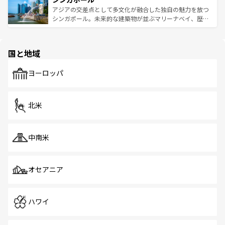
が待っている。親しみやすいタイの人々、仏教を中心とし
ており、効率よく見どころを回れるのも魅力。息をのむよ
アジアの交差点として多文化が融合した独自の魅力を放つ
た文化、そして多様な観光資源が、訪れる旅人を魅了し続
うな絶景から文化的な体験まで、香港を存分に楽しみ尽く
シンガポール。未来的な建築物が並ぶマリーナベイ、歴史
ける。 なお、新着のタイ情報は
コンテンツ一覧
を参照して
そう。 なお、新着の香港情報は
コンテンツ一覧
を参照して
と伝統を感じられるエスニックタウン、多数の緑豊かな公
ほしい。
ほしい。
園や自然保護区など、自然が調和した近代的な景観と文化
の多様性あふれるカラフルな町は、どこを歩いても新しい
国と地域
発見がある。さらに、治安のよさや充実した公共交通機関
も、旅行者にとっては魅力的なポイント。グルメも豊富
で、ホーカーズは地元の風情を楽しめる外せないスポット
ヨーロッパ
だ。訪れる人を飽きさせないシンガポールで、多様な魅力
を体感しよう。 なお、新着のシンガポール情報は
コンテン
ツ一覧
を参照してほしい。
北米
中南米
オセアニア
ハワイ