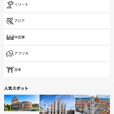
リゾート
アジア
中近東
アフリカ
日本
人気スポット