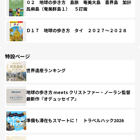
０２ 地球の歩き方 島旅 奄美大島 喜界島 加計
呂麻島（奄美群島１） ５訂版
Ｄ１７ 地球の歩き方 タイ ２０２７～２０２８
特設ページ
世界遺産ランキング
地球の歩き方 meets クリストファー・ノーラン監督
最新作『オデュッセイア』
準備も滞在もスマートに！ トラベルハック2026