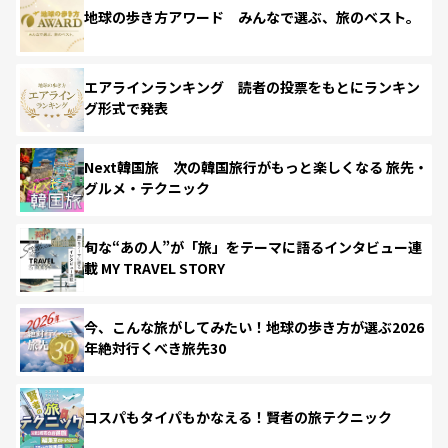
地球の歩き方アワード みんなで選ぶ、旅のベスト。
エアラインランキング 読者の投票をもとにランキン
グ形式で発表
Next韓国旅 次の韓国旅行がもっと楽しくなる 旅先・
グルメ・テクニック
旬な“あの人”が「旅」をテーマに語るインタビュー連
載 MY TRAVEL STORY
今、こんな旅がしてみたい！地球の歩き方が選ぶ2026
年絶対行くべき旅先30
コスパもタイパもかなえる！賢者の旅テクニック