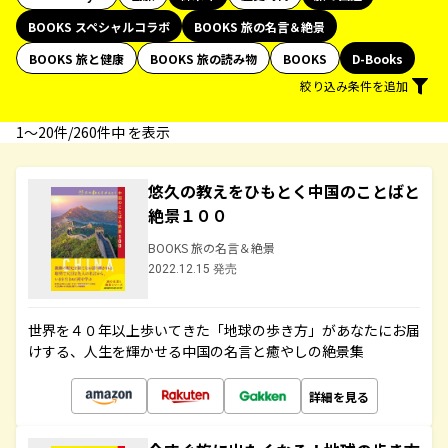
BOOKS スペシャルコラボ
BOOKS 旅の名言＆絶景
BOOKS 旅と健康
BOOKS 旅の読み物
BOOKS
D-Books
絞り込み条件を追加
1〜20件/260件中 を表示
悠久の教えをひもとく中国のことばと
絶景１００
BOOKS 旅の名言＆絶景
2022.12.15 発売
世界を４０年以上歩いてきた「地球の歩き方」があなたにお届
けする、人生を輝かせる中国の名言と癒やしの絶景集
詳細を見る