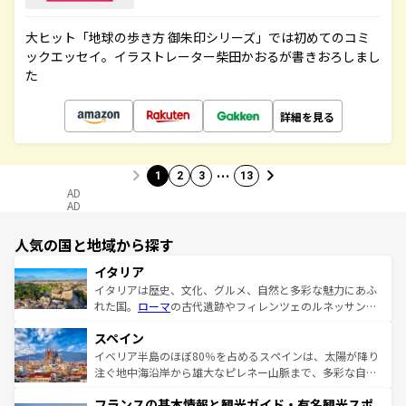
大ヒット「地球の歩き方 御朱印シリーズ」では初めてのコミ
ックエッセイ。イラストレーター柴田かおるが書きおろしまし
た
詳細を見る
…
1
2
3
13
AD
AD
人気の国と地域から探す
イタリア
イタリアは歴史、文化、グルメ、自然と多彩な魅力にあふ
れた国。
ローマ
の古代遺跡やフィレンツェのルネッサンス
美術、ヴェネツィアの運河など、歴史あるスポットはもち
スペイン
ろん、トスカーナの美しい田園風景やアマルフィ海岸の絶
景など、自然景観も見逃せない。観光の合間には、本場の
イベリア半島のほぼ80％を占めるスペインは、太陽が降り
ピザやパスタなど、絶品のイタリア料理を堪能することも
注ぐ地中海沿岸から雄大なピレネー山脈まで、多彩な自然
できる。朝目覚めてから夜眠るまで、すべての瞬間を楽し
と文化が詰まったヨーロッパ屈指の旅行先だ。多様な地域
フランスの基本情報と観光ガイド・有名観光スポ
ませてくれるイタリアで、忘れられない旅をしてみよう！
文化が根付くこの国では、情熱的なフラメンコ、熱気あふ