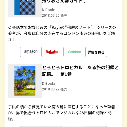
帰りおさんぽガイド♪
D-Books
2018.07.26 発売
英会話本でおなじみの「Kayoの“秘密のノート”」シリーズの
著者が、今度は自分の滞在するロンドン南東の田舎町をご紹
介！
詳細を見る
とろとろトロピカル ある旅の記録と
記憶。 第1巻
D-Books
2018.03.29 発売
子供の頃から夢見ていた南の島に滞在することになった筆者
が、島で出合うトロピカルでマジカルな45日間の記録と記
憶。