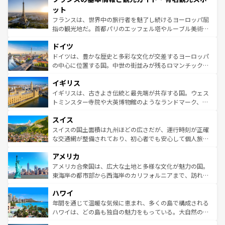
なお、新着のイタリア情報は
コンテンツ一覧
を参照してほ
れる闘牛、そして美味しいタパスが生活の一部となってい
ット
しい。
る。首都マドリードの洗練された雰囲気や、バルセロナの
フランスは、世界中の旅行者を魅了し続けるヨーロッパ屈
アートに溢れた街角から、地方では古代ローマ遺跡や中世
指の観光地だ。首都パリのエッフェル塔やルーブル美術館
の城塞都市、穏やかなビーチリゾートまで多彩な表情を見
といった象徴的なスポットから、田舎町の古風な美しさま
せる。地方によって風土や気候が異なるスペインはその個
ドイツ
で、幅広い魅力が詰まっている。華麗な宮殿、歴史的な大
性で訪れる人を魅了する。 なお、新着のスペイン情報は
コ
聖堂、美しいビーチ、そして豊かな自然が、訪れる者を心
ドイツは、豊かな歴史と多彩な文化が交差するヨーロッパ
ンテンツ一覧
を参照してほしい。
から魅了する。また、フランスは美食の国としても知ら
の中心に位置する国。中世の街並みが残るロマンチック街
れ、フランス料理はユネスコ無形文化遺産にも登録されて
道から、未来を先取りするようなモダンな都市まで多様な
イギリス
いる。シャンパンの発祥地であるランス、プロヴァンスの
顔を持つこの国は、どこを歩いても飽きることがない。ベ
香り高いラベンダー畑など、多彩な楽しみ方が可能だ。さ
ルリンの文化的活気、バイエルン州のアルプスの絶景、そ
イギリスは、古きよき伝統と最先端が共存する国。ウェス
らに、パリ以外の地域にも魅力が溢れており、どの街角に
してライン川沿いのワイン畑といった風景は必見。ビール
トミンスター寺院や大英博物館のようなランドマーク、歴
も豊かな歴史と文化が息づいている。パリ以外の個性あふ
とソーセージを味わいながら地元の人と過ごす楽しい時間
史ある大学都市、美しい丘陵地帯や牧歌的な風景など、エ
れる地方に足を運ぶとそれぞれで全く異なる文化を体験で
スイス
は、お酒好きな人にはぜひ体験してほしい。 なお、新着の
リアごとに異なる魅力がある。また、優雅なアフタヌーン
きるだろう。 なお、新着のフランス情報は
コンテンツ一覧
ドイツ情報は
コンテンツ一覧
を参照してほしい。
ティー、ビール好きにはたまらない英国パブ、サッカー観
スイスの国土面積は九州ほどの広さだが、運行時刻が正確
を参照してほしい。
戦など、本場だからこそできる体験も豊富。イギリスを旅
な交通網が整備されており、初心者でも安心して個人旅行
して楽しみつくそう。 なお、新着のイギリス情報は
コンテ
を楽しめる。日本同様に時刻表どおりの旅が可能だ。中世
アメリカ
ンツ一覧
を参照してほしい。
の建物がそのまま残る町や、スイスならではのユニークな
博物館もあり、アルプス観光だけでなく町歩きも満喫する
アメリカ合衆国は、広大な土地と多様な文化が魅力の国。
ことができる。国民の所得が高いため物価も高いが、旅行
東海岸の都市部から西海岸のカリフォルニアまで、訪れる
者向けの交通パス提供のサービスもあり、うまく活用すれ
場所ごとに異なる風景と体験が待っている。ニューヨーク
ハワイ
ば市内交通費無料で観光を楽しむこともできる。 なお、新
のような巨大都市は、観光、ショッピング、エンターテイ
着のスイス情報は
コンテンツ一覧
を参照してほしい。
ンメントが詰まった刺激的なスポットだ。一方、アメリカ
年間を通じて温暖な気候に恵まれ、多くの島で構成される
西部には大自然が広がり、グランドキャニオンやイエロー
ハワイは、どの島も独自の魅力をもっている。大自然の神
ストーン国立公園といった絶景が堪能できる。さらに、南
秘を感じたいなら、火山が生み出した壮大な景観を誇るハ