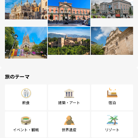
旅のテーマ
飲食
建築・アート
宿泊
イベント・観戦
世界遺産
リゾート