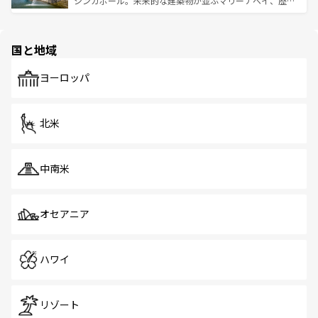
シンガポール。未来的な建築物が並ぶマリーナベイ、歴史
ける。 なお、新着のタイ情報は
コンテンツ一覧
を参照して
そう。 なお、新着の香港情報は
コンテンツ一覧
を参照して
と伝統を感じられるエスニックタウン、多数の緑豊かな公
ほしい。
ほしい。
園や自然保護区など、自然が調和した近代的な景観と文化
の多様性あふれるカラフルな町は、どこを歩いても新しい
国と地域
発見がある。さらに、治安のよさや充実した公共交通機関
も、旅行者にとっては魅力的なポイント。グルメも豊富
で、ホーカーズは地元の風情を楽しめる外せないスポット
ヨーロッパ
だ。訪れる人を飽きさせないシンガポールで、多様な魅力
を体感しよう。 なお、新着のシンガポール情報は
コンテン
ツ一覧
を参照してほしい。
北米
中南米
オセアニア
ハワイ
リゾート