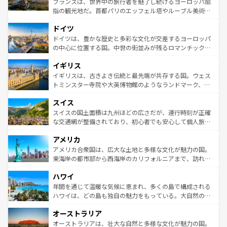
フランスは、世界中の旅行者を魅了し続けるヨーロッパ屈
アートに溢れた街角から、地方では古代ローマ遺跡や中世
指の観光地だ。首都パリのエッフェル塔やルーブル美術館
の城塞都市、穏やかなビーチリゾートまで多彩な表情を見
といった象徴的なスポットから、田舎町の古風な美しさま
せる。地方によって風土や気候が異なるスペインはその個
ドイツ
で、幅広い魅力が詰まっている。華麗な宮殿、歴史的な大
性で訪れる人を魅了する。 なお、新着のスペイン情報は
コ
聖堂、美しいビーチ、そして豊かな自然が、訪れる者を心
ドイツは、豊かな歴史と多彩な文化が交差するヨーロッパ
ンテンツ一覧
を参照してほしい。
から魅了する。また、フランスは美食の国としても知ら
の中心に位置する国。中世の街並みが残るロマンチック街
れ、フランス料理はユネスコ無形文化遺産にも登録されて
道から、未来を先取りするようなモダンな都市まで多様な
イギリス
いる。シャンパンの発祥地であるランス、プロヴァンスの
顔を持つこの国は、どこを歩いても飽きることがない。ベ
香り高いラベンダー畑など、多彩な楽しみ方が可能だ。さ
ルリンの文化的活気、バイエルン州のアルプスの絶景、そ
イギリスは、古きよき伝統と最先端が共存する国。ウェス
らに、パリ以外の地域にも魅力が溢れており、どの街角に
してライン川沿いのワイン畑といった風景は必見。ビール
トミンスター寺院や大英博物館のようなランドマーク、歴
も豊かな歴史と文化が息づいている。パリ以外の個性あふ
とソーセージを味わいながら地元の人と過ごす楽しい時間
史ある大学都市、美しい丘陵地帯や牧歌的な風景など、エ
れる地方に足を運ぶとそれぞれで全く異なる文化を体験で
スイス
は、お酒好きな人にはぜひ体験してほしい。 なお、新着の
リアごとに異なる魅力がある。また、優雅なアフタヌーン
きるだろう。 なお、新着のフランス情報は
コンテンツ一覧
ドイツ情報は
コンテンツ一覧
を参照してほしい。
ティー、ビール好きにはたまらない英国パブ、サッカー観
スイスの国土面積は九州ほどの広さだが、運行時刻が正確
を参照してほしい。
戦など、本場だからこそできる体験も豊富。イギリスを旅
な交通網が整備されており、初心者でも安心して個人旅行
して楽しみつくそう。 なお、新着のイギリス情報は
コンテ
を楽しめる。日本同様に時刻表どおりの旅が可能だ。中世
アメリカ
ンツ一覧
を参照してほしい。
の建物がそのまま残る町や、スイスならではのユニークな
博物館もあり、アルプス観光だけでなく町歩きも満喫する
アメリカ合衆国は、広大な土地と多様な文化が魅力の国。
ことができる。国民の所得が高いため物価も高いが、旅行
東海岸の都市部から西海岸のカリフォルニアまで、訪れる
者向けの交通パス提供のサービスもあり、うまく活用すれ
場所ごとに異なる風景と体験が待っている。ニューヨーク
ハワイ
ば市内交通費無料で観光を楽しむこともできる。 なお、新
のような巨大都市は、観光、ショッピング、エンターテイ
着のスイス情報は
コンテンツ一覧
を参照してほしい。
ンメントが詰まった刺激的なスポットだ。一方、アメリカ
年間を通じて温暖な気候に恵まれ、多くの島で構成される
西部には大自然が広がり、グランドキャニオンやイエロー
ハワイは、どの島も独自の魅力をもっている。大自然の神
ストーン国立公園といった絶景が堪能できる。さらに、南
秘を感じたいなら、火山が生み出した壮大な景観を誇るハ
オーストラリア
部のニューオーリンズでは、音楽と美食が融合した独特の
ワイ島は見逃せない。また、定番の観光地といえばオアフ
文化が魅力。旅行者はアメリカの各地域で異なる魅力を楽
島だが、静かな自然を求めるならマウイ島やカウアイ島が
オーストラリアは、壮大な自然と多様な文化が魅力の国。