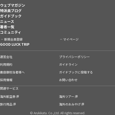
ウェブマガジン
特派員ブログ
ガイドブック
ニュース
著者一覧
コミュニティ
新規会員登録
マイページ
GOOD LUCK TRIP
運営会社
プライバシーポリシー
利用規約
ガイドライン
書店御担当者様へ
ガイドブックに投稿する
採用情報
お問い合わせ
関連サービス
海外航空券
海外ツアー
旅行用品
海外のおみやげ
© Arukikata. Co.,Ltd. All rights reserved.