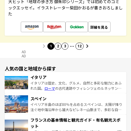
大ヒット「地球の歩き方 御朱印シリーズ」では初めてのコミ
ックエッセイ。イラストレーター柴田かおるが書きおろしまし
た
詳細を見る
…
1
2
3
12
AD
AD
人気の国と地域から探す
イタリア
イタリアは歴史、文化、グルメ、自然と多彩な魅力にあふ
れた国。
ローマ
の古代遺跡やフィレンツェのルネッサンス
美術、ヴェネツィアの運河など、歴史あるスポットはもち
スペイン
ろん、トスカーナの美しい田園風景やアマルフィ海岸の絶
景など、自然景観も見逃せない。観光の合間には、本場の
イベリア半島のほぼ80％を占めるスペインは、太陽が降り
ピザやパスタなど、絶品のイタリア料理を堪能することも
注ぐ地中海沿岸から雄大なピレネー山脈まで、多彩な自然
できる。朝目覚めてから夜眠るまで、すべての瞬間を楽し
と文化が詰まったヨーロッパ屈指の旅行先だ。多様な地域
フランスの基本情報と観光ガイド・有名観光スポ
ませてくれるイタリアで、忘れられない旅をしてみよう！
文化が根付くこの国では、情熱的なフラメンコ、熱気あふ
なお、新着のイタリア情報は
コンテンツ一覧
を参照してほ
れる闘牛、そして美味しいタパスが生活の一部となってい
ット
しい。
る。首都マドリードの洗練された雰囲気や、バルセロナの