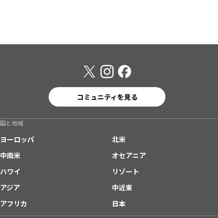
コミュニティを見る
国と地域
ヨーロッパ
北米
中南米
オセアニア
ハワイ
リゾート
アジア
中近東
アフリカ
日本