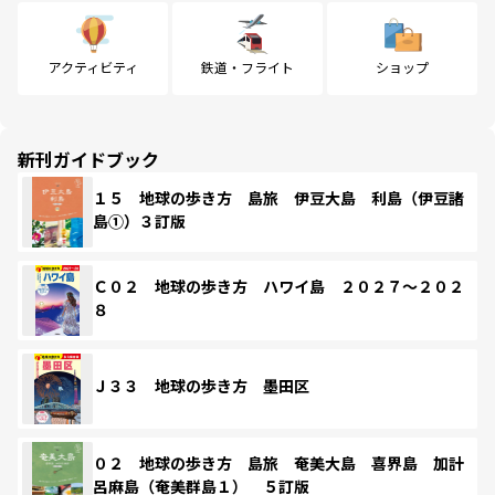
アクティビティ
鉄道・フライト
ショップ
新刊ガイドブック
１５ 地球の歩き方 島旅 伊豆大島 利島（伊豆諸
島①）３訂版
Ｃ０２ 地球の歩き方 ハワイ島 ２０２７～２０２
８
Ｊ３３ 地球の歩き方 墨田区
０２ 地球の歩き方 島旅 奄美大島 喜界島 加計
呂麻島（奄美群島１） ５訂版