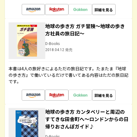
詳細を見る
地球の歩き方 ガチ冒険～地球の歩き
方社員の旅日記～
D-Books
2018.04.12 発売
本書は4人の旅好きによるただの旅日記です。たまたま『地球
の歩き方』で働いているだけで書いてある内容はただの旅日記
です。
詳細を見る
地球の歩き方 カンタベリーと周辺の
すてきな田舎町へ～ロンドンからの日
帰りおさんぽガイド♪
D-Books