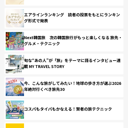
エアラインランキング 読者の投票をもとにランキン
グ形式で発表
Next韓国旅 次の韓国旅行がもっと楽しくなる 旅先・
グルメ・テクニック
旬な“あの人”が「旅」をテーマに語るインタビュー連
載 MY TRAVEL STORY
今、こんな旅がしてみたい！地球の歩き方が選ぶ2026
年絶対行くべき旅先30
コスパもタイパもかなえる！賢者の旅テクニック