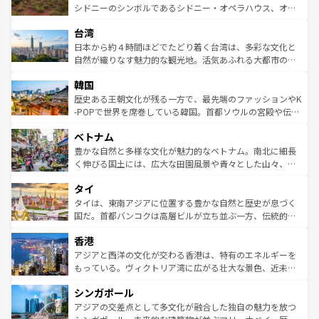
しみながら、その多様性と豊かな歴史を感じることができ
おすすめ。エメラルドグリーンに輝く海をはじめ、豊かな
シドニーのシンボルであるシドニー・オペラハウス、オー
るだろう。車でのロードトリップや列車の旅も、アメリカ
文化や歴史が息づいている。「アロハスピリット」と呼ば
ストラリア東海岸北部に広がる大サンゴ礁地帯グレートバ
ならではの贅沢な旅のスタイルだ。 なお、新着のアメリカ
台湾
れるおもてなしの心で訪れる人々を迎えてくれるハワイの
リアリーフや大陸中央部にそびえるウルル（エアーズロッ
情報は
コンテンツ一覧
を参照してほしい。
人々、おいしいローカルフードやハワイアンミュージッ
ク）、タスマニアの美しい原生林やケアンズの熱帯雨林な
日本から約４時間ほどでたどり着く台湾は、多彩な文化と
ク、伝統的なフラダンスなど、すべてがハワイの魅力を彩
ど、見どころがたくさん。また、カフェやワイン、オージ
自然が織りなす魅力的な観光地。活気あふれる大都市の台
っている。訪れるたびに新しい発見と感動が待っているハ
ービーフなどの食文化も豊かで、美味しいものであふれて
北やノスタルジックな町並みが人気な九份（ジォウフェ
ワイを、存分に味わってほしい。 なお、新着のハワイ情報
韓国
いる。アクティビティも充実しており、サーフィンやダイ
ン）、静ひつな山岳地帯である台湾東部など、都市の喧騒
は
コンテンツ一覧
を参照してほしい。
ビング、ハイキングなど、アウトドア好きにはたまらな
と山間の静けさが共存しており、訪れる人に新しい発見と
歴史ある王朝文化が残る一方で、最先端のファッションやK
い。オーストラリアの多彩な魅力を存分に味わいつくそ
驚きをもたらしてくれる。また、奥深い台湾の食文化も魅
-POPで世界を席巻している韓国。首都ソウルの宮殿や伝統
う。 なお、新着のオーストラリア情報は
コンテンツ一覧
を
力で、夜市などの屋台グルメから高級料理、ヘルシーで美
家屋が並ぶエリアでは韓国の歴史と文化に浸ることがで
参照してほしい。
ベトナム
容にもいいと評判のスイーツなど、バラエティ豊かな料理
き、地方に足を延ばせば四季折々の自然美を楽しむことが
が味わえる。 なお、新着の台湾情報は
コンテンツ一覧
を参
できる。そして、キムチや焼肉、絶品のストリートフード
豊かな自然と多様な文化が魅力的なベトナム。南北に細長
照してほしい。
まで、さまざまな韓国料理が待っている。夜には、韓国な
く伸びる国土には、広大な田園風景や青々とした山々、世
らではのナイトライフも堪能できる。あたたかいホスピタ
界遺産に登録された壮大な自然景観が点在し、都市部では
タイ
リティに包まれながら、韓国の多彩な魅力を心ゆくまで味
急速な発展と共に伝統が息づく。ハノイの古い町並みやホ
わってみてほしい。 なお、新着の韓国情報は
コンテンツ一
ーチミン市のフランス統治時代の建物も、独特の雰囲気を
タイは、東南アジアに位置する豊かな自然と歴史が息づく
覧
を参照してほしい。
醸し出している。また、バラエティの豊かさとおいしさで
国だ。首都バンコクは高層ビルが立ち並ぶ一方、伝統的な
世界中の食通を魅了してやまないベトナム料理も魅力のひ
寺院や市場がいたるところに点在し、古きよき文化と現代
香港
とつ。フォーやバインミー、ベトナムコーヒーなどは、ぜ
の活気が交差している。北部ではチェンマイなどの山岳地
ひ現地で味わいたい。どの地域を訪れてもあたたかい人々
帯で自然と触れ合い、南部ではプーケットやクラビの美し
アジアと西洋の文化が交わる香港は、特有のエネルギーを
が旅行者を迎えてくれるので、きっと忘れられない旅にな
いビーチでリゾート気分を楽しむことができる。タイ料理
もっている。ヴィクトリア湾に広がる壮大な景色、近未来
るはずだ。 なお、新着のベトナム情報は
コンテンツ一覧
を
は世界的に有名で、屋台から高級レストランまで味覚を刺
的なアートスポット、そして歴史と現代が融合した町並
参照してほしい。
シンガポール
激する。気候は一年中温暖で、どの季節にも異なる楽しみ
み、どこを訪れても感動するはず。観光スポットが密集し
が待っている。親しみやすいタイの人々、仏教を中心とし
ており、効率よく見どころを回れるのも魅力。息をのむよ
アジアの交差点として多文化が融合した独自の魅力を放つ
た文化、そして多様な観光資源が、訪れる旅人を魅了し続
うな絶景から文化的な体験まで、香港を存分に楽しみ尽く