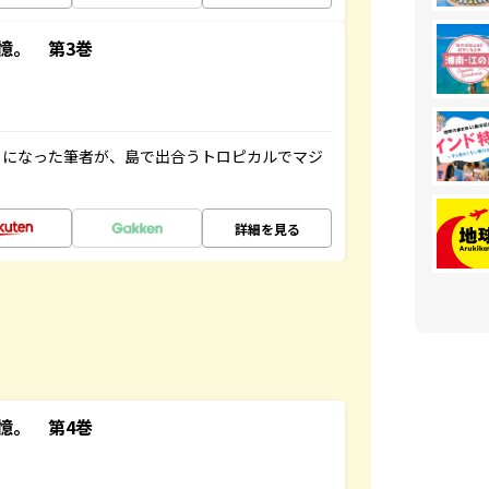
憶。 第3巻
とになった筆者が、島で出合うトロピカルでマジ
詳細を見る
憶。 第4巻