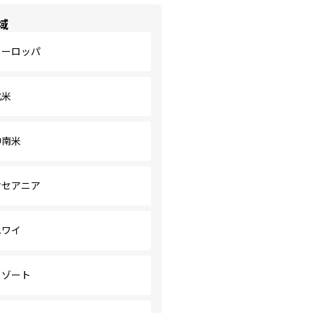
域
ヨーロッパ
北米
中南米
オセアニア
ハワイ
リゾート