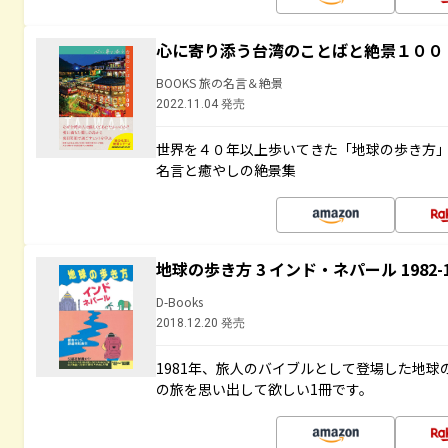
心に寄り添う台湾のことばと絶景１００
BOOKS 旅の名言＆絶景
2022.11.04 発売
世界を４０年以上歩いてきた「地球の歩き方
名言と癒やしの絶景集
地球の歩き方 3 インド・ネパール 1982
D-Books
2018.12.20 発売
1981年、旅人のバイブルとして登場した地
の旅を思い出して欲しい1冊です。