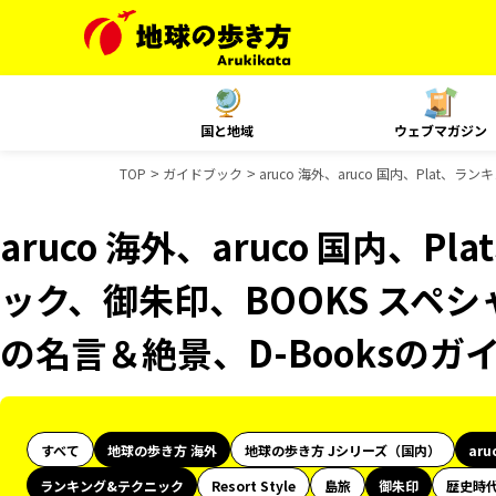
国と地域
ウェブマガジン
TOP
ガイドブック
aruco 海外、aruco 国内、Plat
aruco 海外、aruco 国内、
ック、御朱印、BOOKS スペシ
の名言＆絶景、D-Booksのガ
すべて
地球の歩き方 海外
地球の歩き方 Jシリーズ（国内）
aru
ランキング&テクニック
Resort Style
島旅
御朱印
歴史時