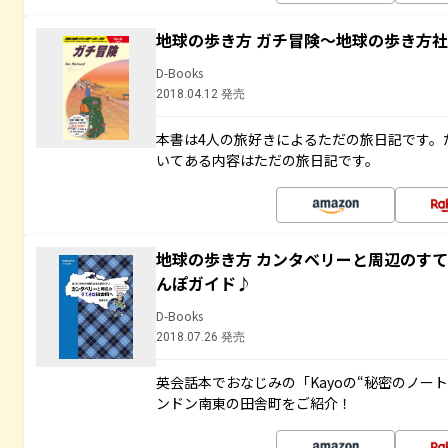
地球の歩き方 ガチ冒険～地球の歩き方
D-Books
2018.04.12 発売
本書は4人の旅好きによるただの旅日記です。
いてある内容はただの旅日記です。
地球の歩き方 カンタベリーと周辺のす
んぽガイド♪
D-Books
2018.07.26 発売
英会話本でおなじみの「Kayoの“秘密のノー
ンドン南東の田舎町をご紹介！