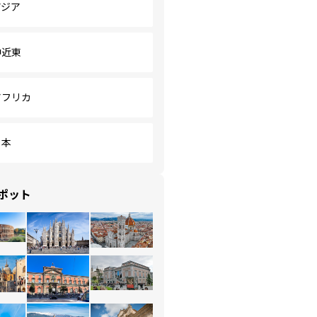
アジア
中近東
アフリカ
日本
ポット