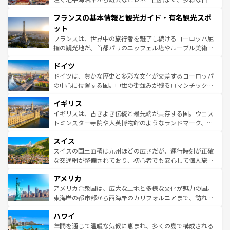
できる。朝目覚めてから夜眠るまで、すべての瞬間を楽し
と文化が詰まったヨーロッパ屈指の旅行先だ。多様な地域
フランスの基本情報と観光ガイド・有名観光スポ
ませてくれるイタリアで、忘れられない旅をしてみよう！
文化が根付くこの国では、情熱的なフラメンコ、熱気あふ
なお、新着のイタリア情報は
コンテンツ一覧
を参照してほ
れる闘牛、そして美味しいタパスが生活の一部となってい
ット
しい。
る。首都マドリードの洗練された雰囲気や、バルセロナの
フランスは、世界中の旅行者を魅了し続けるヨーロッパ屈
アートに溢れた街角から、地方では古代ローマ遺跡や中世
指の観光地だ。首都パリのエッフェル塔やルーブル美術館
の城塞都市、穏やかなビーチリゾートまで多彩な表情を見
といった象徴的なスポットから、田舎町の古風な美しさま
せる。地方によって風土や気候が異なるスペインはその個
ドイツ
で、幅広い魅力が詰まっている。華麗な宮殿、歴史的な大
性で訪れる人を魅了する。 なお、新着のスペイン情報は
コ
聖堂、美しいビーチ、そして豊かな自然が、訪れる者を心
ドイツは、豊かな歴史と多彩な文化が交差するヨーロッパ
ンテンツ一覧
を参照してほしい。
から魅了する。また、フランスは美食の国としても知ら
の中心に位置する国。中世の街並みが残るロマンチック街
れ、フランス料理はユネスコ無形文化遺産にも登録されて
道から、未来を先取りするようなモダンな都市まで多様な
イギリス
いる。シャンパンの発祥地であるランス、プロヴァンスの
顔を持つこの国は、どこを歩いても飽きることがない。ベ
香り高いラベンダー畑など、多彩な楽しみ方が可能だ。さ
ルリンの文化的活気、バイエルン州のアルプスの絶景、そ
イギリスは、古きよき伝統と最先端が共存する国。ウェス
らに、パリ以外の地域にも魅力が溢れており、どの街角に
してライン川沿いのワイン畑といった風景は必見。ビール
トミンスター寺院や大英博物館のようなランドマーク、歴
も豊かな歴史と文化が息づいている。パリ以外の個性あふ
とソーセージを味わいながら地元の人と過ごす楽しい時間
史ある大学都市、美しい丘陵地帯や牧歌的な風景など、エ
れる地方に足を運ぶとそれぞれで全く異なる文化を体験で
スイス
は、お酒好きな人にはぜひ体験してほしい。 なお、新着の
リアごとに異なる魅力がある。また、優雅なアフタヌーン
きるだろう。 なお、新着のフランス情報は
コンテンツ一覧
ドイツ情報は
コンテンツ一覧
を参照してほしい。
ティー、ビール好きにはたまらない英国パブ、サッカー観
スイスの国土面積は九州ほどの広さだが、運行時刻が正確
を参照してほしい。
戦など、本場だからこそできる体験も豊富。イギリスを旅
な交通網が整備されており、初心者でも安心して個人旅行
して楽しみつくそう。 なお、新着のイギリス情報は
コンテ
を楽しめる。日本同様に時刻表どおりの旅が可能だ。中世
アメリカ
ンツ一覧
を参照してほしい。
の建物がそのまま残る町や、スイスならではのユニークな
博物館もあり、アルプス観光だけでなく町歩きも満喫する
アメリカ合衆国は、広大な土地と多様な文化が魅力の国。
ことができる。国民の所得が高いため物価も高いが、旅行
東海岸の都市部から西海岸のカリフォルニアまで、訪れる
者向けの交通パス提供のサービスもあり、うまく活用すれ
場所ごとに異なる風景と体験が待っている。ニューヨーク
ハワイ
ば市内交通費無料で観光を楽しむこともできる。 なお、新
のような巨大都市は、観光、ショッピング、エンターテイ
着のスイス情報は
コンテンツ一覧
を参照してほしい。
ンメントが詰まった刺激的なスポットだ。一方、アメリカ
年間を通じて温暖な気候に恵まれ、多くの島で構成される