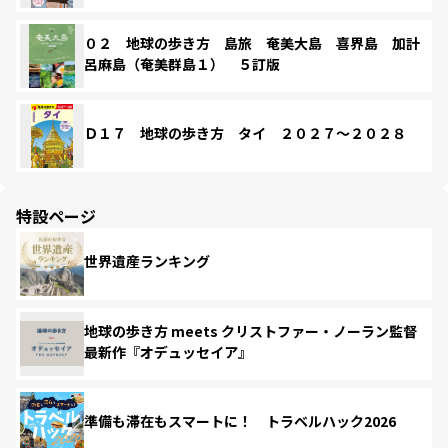
０２ 地球の歩き方 島旅 奄美大島 喜界島 加計
呂麻島（奄美群島１） ５訂版
Ｄ１７ 地球の歩き方 タイ ２０２７～２０２８
特設ページ
世界遺産ランキング
地球の歩き方 meets クリストファー・ノーラン監督
最新作『オデュッセイア』
準備も滞在もスマートに！ トラベルハック2026