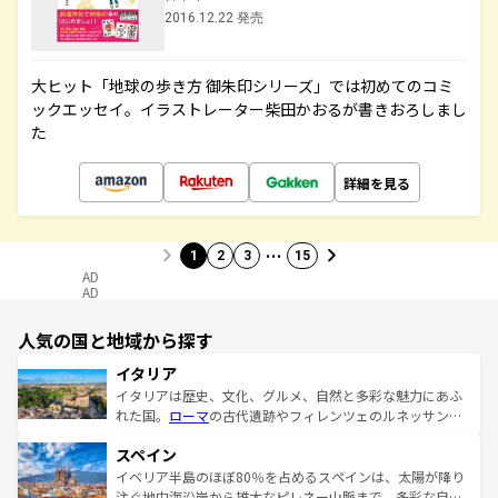
2016.12.22 発売
大ヒット「地球の歩き方 御朱印シリーズ」では初めてのコミ
ックエッセイ。イラストレーター柴田かおるが書きおろしまし
た
詳細を見る
…
1
2
3
15
AD
AD
人気の国と地域から探す
イタリア
イタリアは歴史、文化、グルメ、自然と多彩な魅力にあふ
れた国。
ローマ
の古代遺跡やフィレンツェのルネッサンス
美術、ヴェネツィアの運河など、歴史あるスポットはもち
スペイン
ろん、トスカーナの美しい田園風景やアマルフィ海岸の絶
景など、自然景観も見逃せない。観光の合間には、本場の
イベリア半島のほぼ80％を占めるスペインは、太陽が降り
ピザやパスタなど、絶品のイタリア料理を堪能することも
注ぐ地中海沿岸から雄大なピレネー山脈まで、多彩な自然