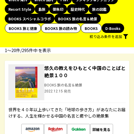
Resort Style
島旅
御朱印
歴史時代
旅の図鑑
BOOKS スペシャルコラボ
BOOKS 旅の名言＆絶景
BOOKS 旅と健康
BOOKS 旅の読み物
BOOKS
D-Books
絞り込み条件を追加
1〜20件/295件中 を表示
悠久の教えをひもとく中国のことばと
絶景１００
BOOKS 旅の名言＆絶景
2022.12.15 発売
世界を４０年以上歩いてきた「地球の歩き方」があなたにお届
けする、人生を輝かせる中国の名言と癒やしの絶景集
詳細を見る