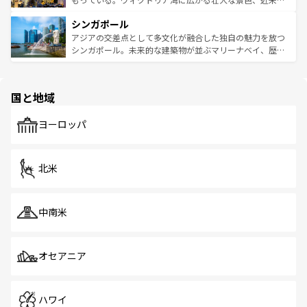
るはずだ。 なお、新着のベトナム情報は
コンテンツ一覧
を
は世界的に有名で、屋台から高級レストランまで味覚を刺
的なアートスポット、そして歴史と現代が融合した町並
参照してほしい。
シンガポール
激する。気候は一年中温暖で、どの季節にも異なる楽しみ
み、どこを訪れても感動するはず。観光スポットが密集し
が待っている。親しみやすいタイの人々、仏教を中心とし
ており、効率よく見どころを回れるのも魅力。息をのむよ
アジアの交差点として多文化が融合した独自の魅力を放つ
た文化、そして多様な観光資源が、訪れる旅人を魅了し続
うな絶景から文化的な体験まで、香港を存分に楽しみ尽く
シンガポール。未来的な建築物が並ぶマリーナベイ、歴史
ける。 なお、新着のタイ情報は
コンテンツ一覧
を参照して
そう。 なお、新着の香港情報は
コンテンツ一覧
を参照して
と伝統を感じられるエスニックタウン、多数の緑豊かな公
ほしい。
ほしい。
園や自然保護区など、自然が調和した近代的な景観と文化
の多様性あふれるカラフルな町は、どこを歩いても新しい
国と地域
発見がある。さらに、治安のよさや充実した公共交通機関
も、旅行者にとっては魅力的なポイント。グルメも豊富
で、ホーカーズは地元の風情を楽しめる外せないスポット
ヨーロッパ
だ。訪れる人を飽きさせないシンガポールで、多様な魅力
を体感しよう。 なお、新着のシンガポール情報は
コンテン
ツ一覧
を参照してほしい。
北米
中南米
オセアニア
ハワイ