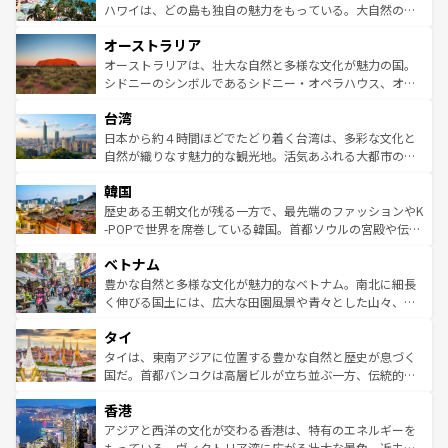
西部には大自然が広がり、グランドキャニオンやイエロー
ハワイは、どの島も独自の魅力をもっている。大自然の神
ストーン国立公園といった絶景が堪能できる。さらに、南
秘を感じたいなら、火山が生み出した壮大な景観を誇るハ
オーストラリア
部のニューオーリンズでは、音楽と美食が融合した独特の
ワイ島は見逃せない。また、定番の観光地といえばオアフ
文化が魅力。旅行者はアメリカの各地域で異なる魅力を楽
島だが、静かな自然を求めるならマウイ島やカウアイ島が
オーストラリアは、壮大な自然と多様な文化が魅力の国。
しみながら、その多様性と豊かな歴史を感じることができ
おすすめ。エメラルドグリーンに輝く海をはじめ、豊かな
シドニーのシンボルであるシドニー・オペラハウス、オー
るだろう。車でのロードトリップや列車の旅も、アメリカ
文化や歴史が息づいている。「アロハスピリット」と呼ば
ストラリア東海岸北部に広がる大サンゴ礁地帯グレートバ
ならではの贅沢な旅のスタイルだ。 なお、新着のアメリカ
台湾
れるおもてなしの心で訪れる人々を迎えてくれるハワイの
リアリーフや大陸中央部にそびえるウルル（エアーズロッ
情報は
コンテンツ一覧
を参照してほしい。
人々、おいしいローカルフードやハワイアンミュージッ
ク）、タスマニアの美しい原生林やケアンズの熱帯雨林な
日本から約４時間ほどでたどり着く台湾は、多彩な文化と
ク、伝統的なフラダンスなど、すべてがハワイの魅力を彩
ど、見どころがたくさん。また、カフェやワイン、オージ
自然が織りなす魅力的な観光地。活気あふれる大都市の台
っている。訪れるたびに新しい発見と感動が待っているハ
ービーフなどの食文化も豊かで、美味しいものであふれて
北やノスタルジックな町並みが人気な九份（ジォウフェ
ワイを、存分に味わってほしい。 なお、新着のハワイ情報
韓国
いる。アクティビティも充実しており、サーフィンやダイ
ン）、静ひつな山岳地帯である台湾東部など、都市の喧騒
は
コンテンツ一覧
を参照してほしい。
ビング、ハイキングなど、アウトドア好きにはたまらな
と山間の静けさが共存しており、訪れる人に新しい発見と
歴史ある王朝文化が残る一方で、最先端のファッションやK
い。オーストラリアの多彩な魅力を存分に味わいつくそ
驚きをもたらしてくれる。また、奥深い台湾の食文化も魅
-POPで世界を席巻している韓国。首都ソウルの宮殿や伝統
う。 なお、新着のオーストラリア情報は
コンテンツ一覧
を
力で、夜市などの屋台グルメから高級料理、ヘルシーで美
家屋が並ぶエリアでは韓国の歴史と文化に浸ることがで
参照してほしい。
ベトナム
容にもいいと評判のスイーツなど、バラエティ豊かな料理
き、地方に足を延ばせば四季折々の自然美を楽しむことが
が味わえる。 なお、新着の台湾情報は
コンテンツ一覧
を参
できる。そして、キムチや焼肉、絶品のストリートフード
豊かな自然と多様な文化が魅力的なベトナム。南北に細長
照してほしい。
まで、さまざまな韓国料理が待っている。夜には、韓国な
く伸びる国土には、広大な田園風景や青々とした山々、世
らではのナイトライフも堪能できる。あたたかいホスピタ
界遺産に登録された壮大な自然景観が点在し、都市部では
タイ
リティに包まれながら、韓国の多彩な魅力を心ゆくまで味
急速な発展と共に伝統が息づく。ハノイの古い町並みやホ
わってみてほしい。 なお、新着の韓国情報は
コンテンツ一
ーチミン市のフランス統治時代の建物も、独特の雰囲気を
タイは、東南アジアに位置する豊かな自然と歴史が息づく
覧
を参照してほしい。
醸し出している。また、バラエティの豊かさとおいしさで
国だ。首都バンコクは高層ビルが立ち並ぶ一方、伝統的な
世界中の食通を魅了してやまないベトナム料理も魅力のひ
寺院や市場がいたるところに点在し、古きよき文化と現代
香港
とつ。フォーやバインミー、ベトナムコーヒーなどは、ぜ
の活気が交差している。北部ではチェンマイなどの山岳地
ひ現地で味わいたい。どの地域を訪れてもあたたかい人々
帯で自然と触れ合い、南部ではプーケットやクラビの美し
アジアと西洋の文化が交わる香港は、特有のエネルギーを
が旅行者を迎えてくれるので、きっと忘れられない旅にな
いビーチでリゾート気分を楽しむことができる。タイ料理
もっている。ヴィクトリア湾に広がる壮大な景色、近未来