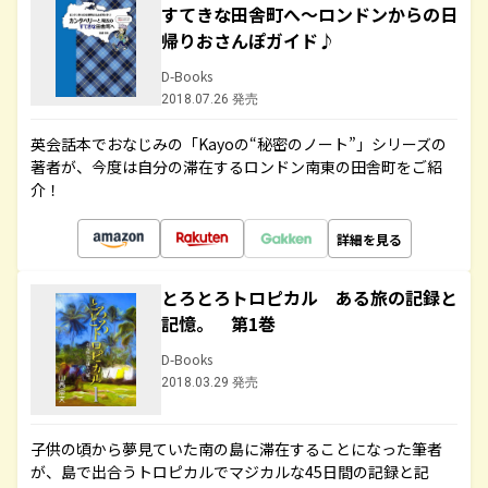
すてきな田舎町へ～ロンドンからの日
帰りおさんぽガイド♪
D-Books
2018.07.26 発売
英会話本でおなじみの「Kayoの“秘密のノート”」シリーズの
著者が、今度は自分の滞在するロンドン南東の田舎町をご紹
介！
詳細を見る
とろとろトロピカル ある旅の記録と
記憶。 第1巻
D-Books
2018.03.29 発売
子供の頃から夢見ていた南の島に滞在することになった筆者
が、島で出合うトロピカルでマジカルな45日間の記録と記