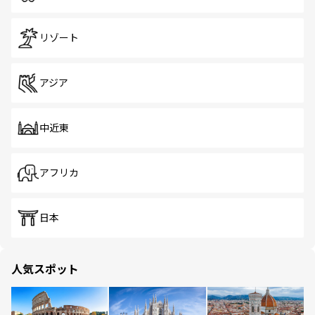
リゾート
アジア
中近東
アフリカ
日本
人気スポット