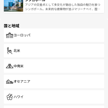
が待っている。親しみやすいタイの人々、仏教を中心とし
ており、効率よく見どころを回れるのも魅力。息をのむよ
アジアの交差点として多文化が融合した独自の魅力を放つ
た文化、そして多様な観光資源が、訪れる旅人を魅了し続
うな絶景から文化的な体験まで、香港を存分に楽しみ尽く
シンガポール。未来的な建築物が並ぶマリーナベイ、歴史
ける。 なお、新着のタイ情報は
コンテンツ一覧
を参照して
そう。 なお、新着の香港情報は
コンテンツ一覧
を参照して
と伝統を感じられるエスニックタウン、多数の緑豊かな公
ほしい。
ほしい。
園や自然保護区など、自然が調和した近代的な景観と文化
の多様性あふれるカラフルな町は、どこを歩いても新しい
国と地域
発見がある。さらに、治安のよさや充実した公共交通機関
も、旅行者にとっては魅力的なポイント。グルメも豊富
で、ホーカーズは地元の風情を楽しめる外せないスポット
ヨーロッパ
だ。訪れる人を飽きさせないシンガポールで、多様な魅力
を体感しよう。 なお、新着のシンガポール情報は
コンテン
ツ一覧
を参照してほしい。
北米
中南米
オセアニア
ハワイ