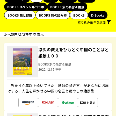
BOOKS スペシャルコラボ
BOOKS 旅の名言＆絶景
BOOKS 旅と健康
BOOKS 旅の読み物
BOOKS
D-Books
絞り込み条件を追加
1〜20件/272件中 を表示
悠久の教えをひもとく中国のことばと
絶景１００
BOOKS 旅の名言＆絶景
2022.12.15 発売
世界を４０年以上歩いてきた「地球の歩き方」があなたにお届
けする、人生を輝かせる中国の名言と癒やしの絶景集
詳細を見る