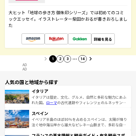
大ヒット「地球の歩き方 御朱印シリーズ」では初めてのコミ
ックエッセイ。イラストレーター柴田かおるが書きおろしまし
た
詳細を見る
…
1
2
3
14
AD
AD
人気の国と地域から探す
イタリア
イタリアは歴史、文化、グルメ、自然と多彩な魅力にあふ
れた国。
ローマ
の古代遺跡やフィレンツェのルネッサンス
美術、ヴェネツィアの運河など、歴史あるスポットはもち
スペイン
ろん、トスカーナの美しい田園風景やアマルフィ海岸の絶
景など、自然景観も見逃せない。観光の合間には、本場の
イベリア半島のほぼ80％を占めるスペインは、太陽が降り
ピザやパスタなど、絶品のイタリア料理を堪能することも
注ぐ地中海沿岸から雄大なピレネー山脈まで、多彩な自然
できる。朝目覚めてから夜眠るまで、すべての瞬間を楽し
と文化が詰まったヨーロッパ屈指の旅行先だ。多様な地域
フランスの基本情報と観光ガイド・有名観光スポ
ませてくれるイタリアで、忘れられない旅をしてみよう！
文化が根付くこの国では、情熱的なフラメンコ、熱気あふ