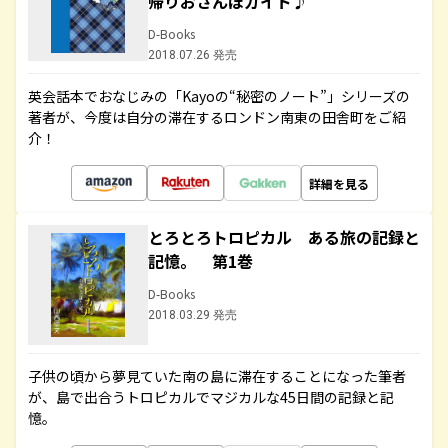
帰りおさんぽガイド♪
D-Books
2018.07.26 発売
英会話本でおなじみの「Kayoの“秘密のノート”」シリーズの
著者が、今度は自分の滞在するロンドン南東の田舎町をご紹
介！
詳細を見る
とろとろトロピカル ある旅の記録と
記憶。 第1巻
D-Books
2018.03.29 発売
子供の頃から夢見ていた南の島に滞在することになった筆者
が、島で出合うトロピカルでマジカルな45日間の記録と記
憶。