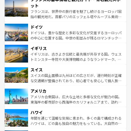
なお、新着のイタリア情報は
コンテンツ一覧
を参照してほ
れる闘牛、そして美味しいタパスが生活の一部となってい
ット
しい。
る。首都マドリードの洗練された雰囲気や、バルセロナの
フランスは、世界中の旅行者を魅了し続けるヨーロッパ屈
アートに溢れた街角から、地方では古代ローマ遺跡や中世
指の観光地だ。首都パリのエッフェル塔やルーブル美術館
の城塞都市、穏やかなビーチリゾートまで多彩な表情を見
といった象徴的なスポットから、田舎町の古風な美しさま
せる。地方によって風土や気候が異なるスペインはその個
ドイツ
で、幅広い魅力が詰まっている。華麗な宮殿、歴史的な大
性で訪れる人を魅了する。 なお、新着のスペイン情報は
コ
聖堂、美しいビーチ、そして豊かな自然が、訪れる者を心
ドイツは、豊かな歴史と多彩な文化が交差するヨーロッパ
ンテンツ一覧
を参照してほしい。
から魅了する。また、フランスは美食の国としても知ら
の中心に位置する国。中世の街並みが残るロマンチック街
れ、フランス料理はユネスコ無形文化遺産にも登録されて
道から、未来を先取りするようなモダンな都市まで多様な
イギリス
いる。シャンパンの発祥地であるランス、プロヴァンスの
顔を持つこの国は、どこを歩いても飽きることがない。ベ
香り高いラベンダー畑など、多彩な楽しみ方が可能だ。さ
ルリンの文化的活気、バイエルン州のアルプスの絶景、そ
イギリスは、古きよき伝統と最先端が共存する国。ウェス
らに、パリ以外の地域にも魅力が溢れており、どの街角に
してライン川沿いのワイン畑といった風景は必見。ビール
トミンスター寺院や大英博物館のようなランドマーク、歴
も豊かな歴史と文化が息づいている。パリ以外の個性あふ
とソーセージを味わいながら地元の人と過ごす楽しい時間
史ある大学都市、美しい丘陵地帯や牧歌的な風景など、エ
れる地方に足を運ぶとそれぞれで全く異なる文化を体験で
スイス
は、お酒好きな人にはぜひ体験してほしい。 なお、新着の
リアごとに異なる魅力がある。また、優雅なアフタヌーン
きるだろう。 なお、新着のフランス情報は
コンテンツ一覧
ドイツ情報は
コンテンツ一覧
を参照してほしい。
ティー、ビール好きにはたまらない英国パブ、サッカー観
スイスの国土面積は九州ほどの広さだが、運行時刻が正確
を参照してほしい。
戦など、本場だからこそできる体験も豊富。イギリスを旅
な交通網が整備されており、初心者でも安心して個人旅行
して楽しみつくそう。 なお、新着のイギリス情報は
コンテ
を楽しめる。日本同様に時刻表どおりの旅が可能だ。中世
アメリカ
ンツ一覧
を参照してほしい。
の建物がそのまま残る町や、スイスならではのユニークな
博物館もあり、アルプス観光だけでなく町歩きも満喫する
アメリカ合衆国は、広大な土地と多様な文化が魅力の国。
ことができる。国民の所得が高いため物価も高いが、旅行
東海岸の都市部から西海岸のカリフォルニアまで、訪れる
者向けの交通パス提供のサービスもあり、うまく活用すれ
場所ごとに異なる風景と体験が待っている。ニューヨーク
ハワイ
ば市内交通費無料で観光を楽しむこともできる。 なお、新
のような巨大都市は、観光、ショッピング、エンターテイ
着のスイス情報は
コンテンツ一覧
を参照してほしい。
ンメントが詰まった刺激的なスポットだ。一方、アメリカ
年間を通じて温暖な気候に恵まれ、多くの島で構成される
西部には大自然が広がり、グランドキャニオンやイエロー
ハワイは、どの島も独自の魅力をもっている。大自然の神
ストーン国立公園といった絶景が堪能できる。さらに、南
秘を感じたいなら、火山が生み出した壮大な景観を誇るハ