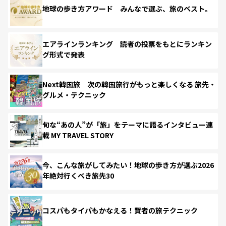
地球の歩き方アワード みんなで選ぶ、旅のベスト。
エアラインランキング 読者の投票をもとにランキン
グ形式で発表
Next韓国旅 次の韓国旅行がもっと楽しくなる 旅先・
グルメ・テクニック
旬な“あの人”が「旅」をテーマに語るインタビュー連
載 MY TRAVEL STORY
今、こんな旅がしてみたい！地球の歩き方が選ぶ2026
年絶対行くべき旅先30
コスパもタイパもかなえる！賢者の旅テクニック