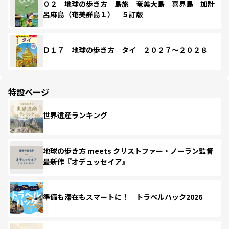
０２ 地球の歩き方 島旅 奄美大島 喜界島 加計
呂麻島（奄美群島１） ５訂版
Ｄ１７ 地球の歩き方 タイ ２０２７～２０２８
特設ページ
世界遺産ランキング
地球の歩き方 meets クリストファー・ノーラン監督
最新作『オデュッセイア』
準備も滞在もスマートに！ トラベルハック2026