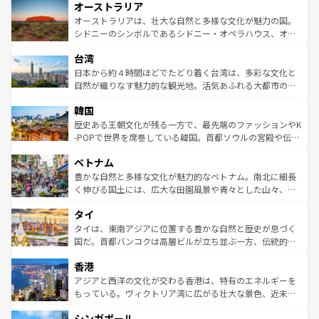
オーストラリア
部のニューオーリンズでは、音楽と美食が融合した独特の
ワイ島は見逃せない。また、定番の観光地といえばオアフ
文化が魅力。旅行者はアメリカの各地域で異なる魅力を楽
島だが、静かな自然を求めるならマウイ島やカウアイ島が
オーストラリアは、壮大な自然と多様な文化が魅力の国。
しみながら、その多様性と豊かな歴史を感じることができ
おすすめ。エメラルドグリーンに輝く海をはじめ、豊かな
シドニーのシンボルであるシドニー・オペラハウス、オー
るだろう。車でのロードトリップや列車の旅も、アメリカ
文化や歴史が息づいている。「アロハスピリット」と呼ば
ストラリア東海岸北部に広がる大サンゴ礁地帯グレートバ
ならではの贅沢な旅のスタイルだ。 なお、新着のアメリカ
台湾
れるおもてなしの心で訪れる人々を迎えてくれるハワイの
リアリーフや大陸中央部にそびえるウルル（エアーズロッ
情報は
コンテンツ一覧
を参照してほしい。
人々、おいしいローカルフードやハワイアンミュージッ
ク）、タスマニアの美しい原生林やケアンズの熱帯雨林な
日本から約４時間ほどでたどり着く台湾は、多彩な文化と
ク、伝統的なフラダンスなど、すべてがハワイの魅力を彩
ど、見どころがたくさん。また、カフェやワイン、オージ
自然が織りなす魅力的な観光地。活気あふれる大都市の台
っている。訪れるたびに新しい発見と感動が待っているハ
ービーフなどの食文化も豊かで、美味しいものであふれて
北やノスタルジックな町並みが人気な九份（ジォウフェ
ワイを、存分に味わってほしい。 なお、新着のハワイ情報
韓国
いる。アクティビティも充実しており、サーフィンやダイ
ン）、静ひつな山岳地帯である台湾東部など、都市の喧騒
は
コンテンツ一覧
を参照してほしい。
ビング、ハイキングなど、アウトドア好きにはたまらな
と山間の静けさが共存しており、訪れる人に新しい発見と
歴史ある王朝文化が残る一方で、最先端のファッションやK
い。オーストラリアの多彩な魅力を存分に味わいつくそ
驚きをもたらしてくれる。また、奥深い台湾の食文化も魅
-POPで世界を席巻している韓国。首都ソウルの宮殿や伝統
う。 なお、新着のオーストラリア情報は
コンテンツ一覧
を
力で、夜市などの屋台グルメから高級料理、ヘルシーで美
家屋が並ぶエリアでは韓国の歴史と文化に浸ることがで
参照してほしい。
ベトナム
容にもいいと評判のスイーツなど、バラエティ豊かな料理
き、地方に足を延ばせば四季折々の自然美を楽しむことが
が味わえる。 なお、新着の台湾情報は
コンテンツ一覧
を参
できる。そして、キムチや焼肉、絶品のストリートフード
豊かな自然と多様な文化が魅力的なベトナム。南北に細長
照してほしい。
まで、さまざまな韓国料理が待っている。夜には、韓国な
く伸びる国土には、広大な田園風景や青々とした山々、世
らではのナイトライフも堪能できる。あたたかいホスピタ
界遺産に登録された壮大な自然景観が点在し、都市部では
タイ
リティに包まれながら、韓国の多彩な魅力を心ゆくまで味
急速な発展と共に伝統が息づく。ハノイの古い町並みやホ
わってみてほしい。 なお、新着の韓国情報は
コンテンツ一
ーチミン市のフランス統治時代の建物も、独特の雰囲気を
タイは、東南アジアに位置する豊かな自然と歴史が息づく
覧
を参照してほしい。
醸し出している。また、バラエティの豊かさとおいしさで
国だ。首都バンコクは高層ビルが立ち並ぶ一方、伝統的な
世界中の食通を魅了してやまないベトナム料理も魅力のひ
寺院や市場がいたるところに点在し、古きよき文化と現代
香港
とつ。フォーやバインミー、ベトナムコーヒーなどは、ぜ
の活気が交差している。北部ではチェンマイなどの山岳地
ひ現地で味わいたい。どの地域を訪れてもあたたかい人々
帯で自然と触れ合い、南部ではプーケットやクラビの美し
アジアと西洋の文化が交わる香港は、特有のエネルギーを
が旅行者を迎えてくれるので、きっと忘れられない旅にな
いビーチでリゾート気分を楽しむことができる。タイ料理
もっている。ヴィクトリア湾に広がる壮大な景色、近未来
るはずだ。 なお、新着のベトナム情報は
コンテンツ一覧
を
は世界的に有名で、屋台から高級レストランまで味覚を刺
的なアートスポット、そして歴史と現代が融合した町並
参照してほしい。
シンガポール
激する。気候は一年中温暖で、どの季節にも異なる楽しみ
み、どこを訪れても感動するはず。観光スポットが密集し