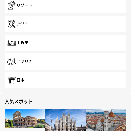
リゾート
アジア
中近東
アフリカ
日本
人気スポット