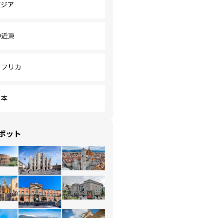
アジア
中近東
アフリカ
日本
ポット