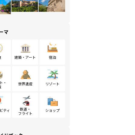
ーマ
食
建築・アート
宿泊
ト・
世界遺産
リゾート
戦
鉄道・
ビティ
ショップ
フライト