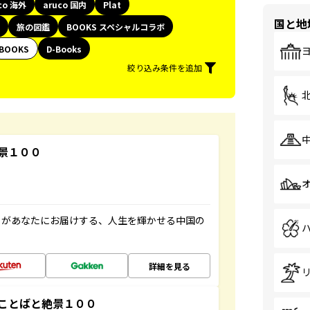
co 海外
aruco 国内
Plat
国と地
旅の図鑑
BOOKS スペシャルコラボ
BOOKS
D-Books
絞り込み条件を追加
景１００
」があなたにお届けする、人生を輝かせる中国の
詳細を見る
ことばと絶景１００