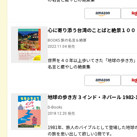
心に寄り添う台湾のことばと絶景１００
BOOKS 旅の名言＆絶景
2022.11.04 発売
世界を４０年以上歩いてきた「地球の歩き方
名言と癒やしの絶景集
地球の歩き方 3 インド・ネパール 1982
D-Books
2018.12.20 発売
1981年、旅人のバイブルとして登場した地
の旅を思い出して欲しい1冊です。