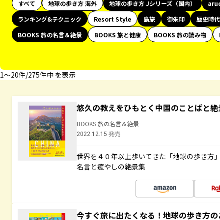
すべて
地球の歩き方 海外
地球の歩き方 Jシリーズ（国内）
aru
ランキング&テクニック
Resort Style
島旅
御朱印
歴史時代
BOOKS 旅の名言＆絶景
BOOKS 旅と健康
BOOKS 旅の読み物
1〜20件/275件中 を表示
悠久の教えをひもとく中国のことばと絶
BOOKS 旅の名言＆絶景
2022.12.15 発売
世界を４０年以上歩いてきた「地球の歩き方
名言と癒やしの絶景集
今すぐ旅に出たくなる！地球の歩き方の