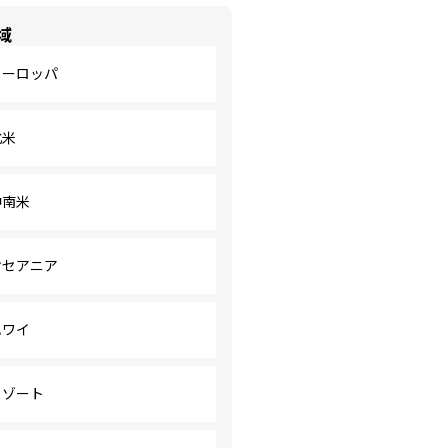
域
ヨーロッパ
北米
中南米
オセアニア
ハワイ
リゾート