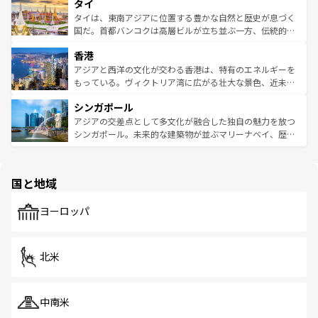
タイ
リティに包まれながら、韓国の多彩な魅力を心ゆくまで味
急速な発展と共に伝統が息づく。ハノイの古い町並みやホ
わってみてほしい。 なお、新着の韓国情報は
コンテンツ一
ーチミン市のフランス統治時代の建物も、独特の雰囲気を
タイは、東南アジアに位置する豊かな自然と歴史が息づく
覧
を参照してほしい。
醸し出している。また、バラエティの豊かさとおいしさで
国だ。首都バンコクは高層ビルが立ち並ぶ一方、伝統的な
世界中の食通を魅了してやまないベトナム料理も魅力のひ
寺院や市場がいたるところに点在し、古きよき文化と現代
香港
とつ。フォーやバインミー、ベトナムコーヒーなどは、ぜ
の活気が交差している。北部ではチェンマイなどの山岳地
ひ現地で味わいたい。どの地域を訪れてもあたたかい人々
帯で自然と触れ合い、南部ではプーケットやクラビの美し
アジアと西洋の文化が交わる香港は、特有のエネルギーを
が旅行者を迎えてくれるので、きっと忘れられない旅にな
いビーチでリゾート気分を楽しむことができる。タイ料理
もっている。ヴィクトリア湾に広がる壮大な景色、近未来
るはずだ。 なお、新着のベトナム情報は
コンテンツ一覧
を
は世界的に有名で、屋台から高級レストランまで味覚を刺
的なアートスポット、そして歴史と現代が融合した町並
参照してほしい。
シンガポール
激する。気候は一年中温暖で、どの季節にも異なる楽しみ
み、どこを訪れても感動するはず。観光スポットが密集し
が待っている。親しみやすいタイの人々、仏教を中心とし
ており、効率よく見どころを回れるのも魅力。息をのむよ
アジアの交差点として多文化が融合した独自の魅力を放つ
た文化、そして多様な観光資源が、訪れる旅人を魅了し続
うな絶景から文化的な体験まで、香港を存分に楽しみ尽く
シンガポール。未来的な建築物が並ぶマリーナベイ、歴史
ける。 なお、新着のタイ情報は
コンテンツ一覧
を参照して
そう。 なお、新着の香港情報は
コンテンツ一覧
を参照して
と伝統を感じられるエスニックタウン、多数の緑豊かな公
ほしい。
ほしい。
園や自然保護区など、自然が調和した近代的な景観と文化
の多様性あふれるカラフルな町は、どこを歩いても新しい
国と地域
発見がある。さらに、治安のよさや充実した公共交通機関
も、旅行者にとっては魅力的なポイント。グルメも豊富
で、ホーカーズは地元の風情を楽しめる外せないスポット
ヨーロッパ
だ。訪れる人を飽きさせないシンガポールで、多様な魅力
を体感しよう。 なお、新着のシンガポール情報は
コンテン
ツ一覧
を参照してほしい。
北米
中南米