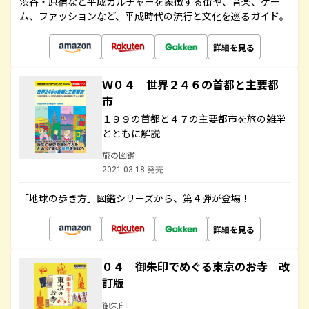
渋谷・原宿など平成カルチャーを象徴する街や、音楽、ゲー
ム、ファッションなど、平成時代の流行と文化を巡るガイド。
詳細を見る
Ｗ０４ 世界２４６の首都と主要都
市
１９９の首都と４７の主要都市を旅の雑学
とともに解説
旅の図鑑
2021.03.18 発売
「地球の歩き方」図鑑シリーズから、第４弾が登場！
詳細を見る
０４ 御朱印でめぐる東京のお寺 改
訂版
御朱印