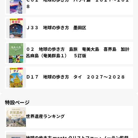
８
Ｊ３３ 地球の歩き方 墨田区
０２ 地球の歩き方 島旅 奄美大島 喜界島 加計
呂麻島（奄美群島１） ５訂版
Ｄ１７ 地球の歩き方 タイ ２０２７～２０２８
特設ページ
世界遺産ランキング
地球の歩き方 meets クリストファー・ノーラン監督