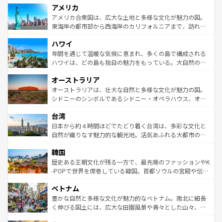
アメリカ
ンツ一覧
を参照してほしい。
の建物がそのまま残る町や、スイスならではのユニークな
博物館もあり、アルプス観光だけでなく町歩きも満喫する
アメリカ合衆国は、広大な土地と多様な文化が魅力の国。
ことができる。国民の所得が高いため物価も高いが、旅行
東海岸の都市部から西海岸のカリフォルニアまで、訪れる
者向けの交通パス提供のサービスもあり、うまく活用すれ
場所ごとに異なる風景と体験が待っている。ニューヨーク
ハワイ
ば市内交通費無料で観光を楽しむこともできる。 なお、新
のような巨大都市は、観光、ショッピング、エンターテイ
着のスイス情報は
コンテンツ一覧
を参照してほしい。
ンメントが詰まった刺激的なスポットだ。一方、アメリカ
年間を通じて温暖な気候に恵まれ、多くの島で構成される
西部には大自然が広がり、グランドキャニオンやイエロー
ハワイは、どの島も独自の魅力をもっている。大自然の神
ストーン国立公園といった絶景が堪能できる。さらに、南
秘を感じたいなら、火山が生み出した壮大な景観を誇るハ
オーストラリア
部のニューオーリンズでは、音楽と美食が融合した独特の
ワイ島は見逃せない。また、定番の観光地といえばオアフ
文化が魅力。旅行者はアメリカの各地域で異なる魅力を楽
島だが、静かな自然を求めるならマウイ島やカウアイ島が
オーストラリアは、壮大な自然と多様な文化が魅力の国。
しみながら、その多様性と豊かな歴史を感じることができ
おすすめ。エメラルドグリーンに輝く海をはじめ、豊かな
シドニーのシンボルであるシドニー・オペラハウス、オー
るだろう。車でのロードトリップや列車の旅も、アメリカ
文化や歴史が息づいている。「アロハスピリット」と呼ば
ストラリア東海岸北部に広がる大サンゴ礁地帯グレートバ
ならではの贅沢な旅のスタイルだ。 なお、新着のアメリカ
台湾
れるおもてなしの心で訪れる人々を迎えてくれるハワイの
リアリーフや大陸中央部にそびえるウルル（エアーズロッ
情報は
コンテンツ一覧
を参照してほしい。
人々、おいしいローカルフードやハワイアンミュージッ
ク）、タスマニアの美しい原生林やケアンズの熱帯雨林な
日本から約４時間ほどでたどり着く台湾は、多彩な文化と
ク、伝統的なフラダンスなど、すべてがハワイの魅力を彩
ど、見どころがたくさん。また、カフェやワイン、オージ
自然が織りなす魅力的な観光地。活気あふれる大都市の台
っている。訪れるたびに新しい発見と感動が待っているハ
ービーフなどの食文化も豊かで、美味しいものであふれて
北やノスタルジックな町並みが人気な九份（ジォウフェ
ワイを、存分に味わってほしい。 なお、新着のハワイ情報
韓国
いる。アクティビティも充実しており、サーフィンやダイ
ン）、静ひつな山岳地帯である台湾東部など、都市の喧騒
は
コンテンツ一覧
を参照してほしい。
ビング、ハイキングなど、アウトドア好きにはたまらな
と山間の静けさが共存しており、訪れる人に新しい発見と
歴史ある王朝文化が残る一方で、最先端のファッションやK
い。オーストラリアの多彩な魅力を存分に味わいつくそ
驚きをもたらしてくれる。また、奥深い台湾の食文化も魅
-POPで世界を席巻している韓国。首都ソウルの宮殿や伝統
う。 なお、新着のオーストラリア情報は
コンテンツ一覧
を
力で、夜市などの屋台グルメから高級料理、ヘルシーで美
家屋が並ぶエリアでは韓国の歴史と文化に浸ることがで
参照してほしい。
ベトナム
容にもいいと評判のスイーツなど、バラエティ豊かな料理
き、地方に足を延ばせば四季折々の自然美を楽しむことが
が味わえる。 なお、新着の台湾情報は
コンテンツ一覧
を参
できる。そして、キムチや焼肉、絶品のストリートフード
豊かな自然と多様な文化が魅力的なベトナム。南北に細長
照してほしい。
まで、さまざまな韓国料理が待っている。夜には、韓国な
く伸びる国土には、広大な田園風景や青々とした山々、世
らではのナイトライフも堪能できる。あたたかいホスピタ
界遺産に登録された壮大な自然景観が点在し、都市部では