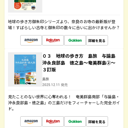
地球の歩き方御朱印シリーズより、奈良のお寺の最新版が登
場！すばらしい古寺と御朱印の数々に合いに出かけませんか？
詳細を見る
０３ 地球の歩き方 島旅 与論島
沖永良部島 徳之島～奄美群島②～
３訂版
島旅
2025.12.11 発売
見たことのない世界に心奪われる！ 奄美群島南部「与論島・
沖永良部島・徳之島」の三島だけをフィーチャーした完全ガイ
ド。
詳細を見る