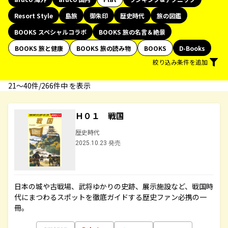
Resort Style
島旅
御朱印
歴史時代
旅の図鑑
BOOKS スペシャルコラボ
BOOKS 旅の名言＆絶景
BOOKS 旅と健康
BOOKS 旅の読み物
BOOKS
D-Books
絞り込み条件を追加
21〜40件/266件中 を表示
Ｈ０１ 戦国
歴史時代
2025.10.23 発売
日本の城や古戦場、武将ゆかりの史跡、展示施設など、戦国時
代にまつわるスポットを徹底ガイドする歴史ファン必携の一
冊。