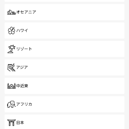
オセアニア
ハワイ
リゾート
アジア
中近東
アフリカ
日本