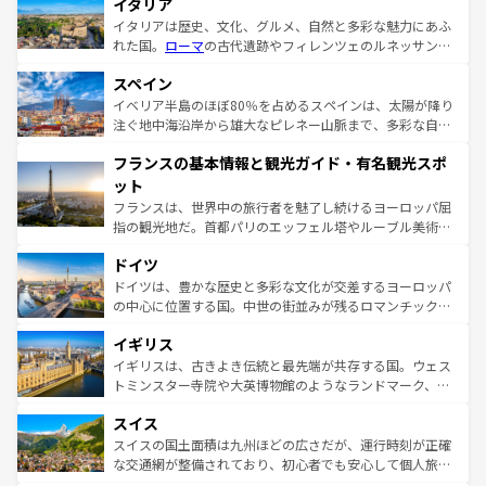
イタリア
イタリアは歴史、文化、グルメ、自然と多彩な魅力にあふ
れた国。
ローマ
の古代遺跡やフィレンツェのルネッサンス
美術、ヴェネツィアの運河など、歴史あるスポットはもち
スペイン
ろん、トスカーナの美しい田園風景やアマルフィ海岸の絶
景など、自然景観も見逃せない。観光の合間には、本場の
イベリア半島のほぼ80％を占めるスペインは、太陽が降り
ピザやパスタなど、絶品のイタリア料理を堪能することも
注ぐ地中海沿岸から雄大なピレネー山脈まで、多彩な自然
できる。朝目覚めてから夜眠るまで、すべての瞬間を楽し
と文化が詰まったヨーロッパ屈指の旅行先だ。多様な地域
フランスの基本情報と観光ガイド・有名観光スポ
ませてくれるイタリアで、忘れられない旅をしてみよう！
文化が根付くこの国では、情熱的なフラメンコ、熱気あふ
なお、新着のイタリア情報は
コンテンツ一覧
を参照してほ
れる闘牛、そして美味しいタパスが生活の一部となってい
ット
しい。
る。首都マドリードの洗練された雰囲気や、バルセロナの
フランスは、世界中の旅行者を魅了し続けるヨーロッパ屈
アートに溢れた街角から、地方では古代ローマ遺跡や中世
指の観光地だ。首都パリのエッフェル塔やルーブル美術館
の城塞都市、穏やかなビーチリゾートまで多彩な表情を見
といった象徴的なスポットから、田舎町の古風な美しさま
せる。地方によって風土や気候が異なるスペインはその個
ドイツ
で、幅広い魅力が詰まっている。華麗な宮殿、歴史的な大
性で訪れる人を魅了する。 なお、新着のスペイン情報は
コ
聖堂、美しいビーチ、そして豊かな自然が、訪れる者を心
ドイツは、豊かな歴史と多彩な文化が交差するヨーロッパ
ンテンツ一覧
を参照してほしい。
から魅了する。また、フランスは美食の国としても知ら
の中心に位置する国。中世の街並みが残るロマンチック街
れ、フランス料理はユネスコ無形文化遺産にも登録されて
道から、未来を先取りするようなモダンな都市まで多様な
イギリス
いる。シャンパンの発祥地であるランス、プロヴァンスの
顔を持つこの国は、どこを歩いても飽きることがない。ベ
香り高いラベンダー畑など、多彩な楽しみ方が可能だ。さ
ルリンの文化的活気、バイエルン州のアルプスの絶景、そ
イギリスは、古きよき伝統と最先端が共存する国。ウェス
らに、パリ以外の地域にも魅力が溢れており、どの街角に
してライン川沿いのワイン畑といった風景は必見。ビール
トミンスター寺院や大英博物館のようなランドマーク、歴
も豊かな歴史と文化が息づいている。パリ以外の個性あふ
とソーセージを味わいながら地元の人と過ごす楽しい時間
史ある大学都市、美しい丘陵地帯や牧歌的な風景など、エ
れる地方に足を運ぶとそれぞれで全く異なる文化を体験で
スイス
は、お酒好きな人にはぜひ体験してほしい。 なお、新着の
リアごとに異なる魅力がある。また、優雅なアフタヌーン
きるだろう。 なお、新着のフランス情報は
コンテンツ一覧
ドイツ情報は
コンテンツ一覧
を参照してほしい。
ティー、ビール好きにはたまらない英国パブ、サッカー観
スイスの国土面積は九州ほどの広さだが、運行時刻が正確
を参照してほしい。
戦など、本場だからこそできる体験も豊富。イギリスを旅
な交通網が整備されており、初心者でも安心して個人旅行
して楽しみつくそう。 なお、新着のイギリス情報は
コンテ
を楽しめる。日本同様に時刻表どおりの旅が可能だ。中世