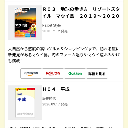
Ｒ０３ 地球の歩き方 リゾートスタ
イル マウイ島 ２０１９～２０２０
Resort Style
2018.12.12 発売
大自然から感度の高いグルメ＆ショッピングまで、訪れる度に
新発見があるマウイ島。旬のファーム巡りやマウイ産おみやげ
も満載！
詳細を見る
Ｈ０４ 平成
歴史時代
2026.09.17 発売