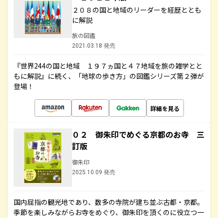
２０８の国と地域のリーダーを経歴ととも
に解説
旅の図鑑
2021.03.18 発売
『世界244の国と地域 １９７ヵ国と４７地域を旅の雑学とと
もに解説』に続く、「地球の歩き方」の図鑑シリーズ第２弾が
登場！
詳細を見る
０２ 御朱印でめぐる京都のお寺 三
訂版
御朱印
2025.10.09 発売
国内屈指の観光地であり、数多の寺院が建ち並ぶ古都・京都。
季節を楽しみながらお寺をめぐり、御朱印を頂くのに役立つ一