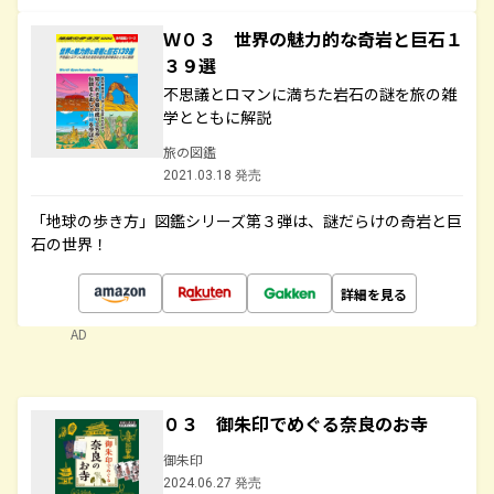
Ｗ０３ 世界の魅力的な奇岩と巨石１
３９選
不思議とロマンに満ちた岩石の謎を旅の雑
学とともに解説
旅の図鑑
2021.03.18 発売
「地球の歩き方」図鑑シリーズ第３弾は、謎だらけの奇岩と巨
石の世界！
詳細を見る
AD
０３ 御朱印でめぐる奈良のお寺
御朱印
2024.06.27 発売